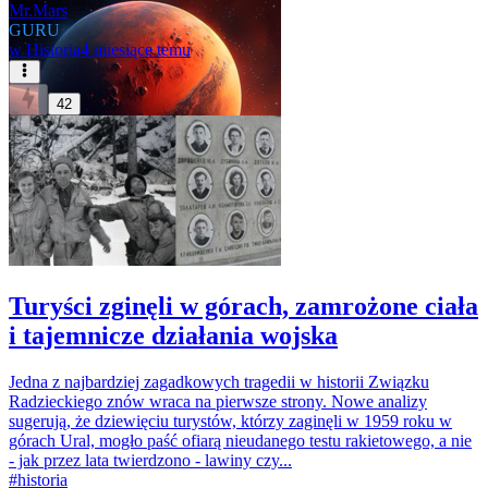
Mr.Mars
GURU
w
Historia
4 miesiące temu
42
Turyści zginęli w górach, zamrożone ciała
i tajemnicze działania wojska
Jedna z najbardziej zagadkowych tragedii w historii Związku
Radzieckiego znów wraca na pierwsze strony. Nowe analizy
sugerują, że dziewięciu turystów, którzy zaginęli w 1959 roku w
górach Ural, mogło paść ofiarą nieudanego testu rakietowego, a nie
- jak przez lata twierdzono - lawiny czy...
#
historia