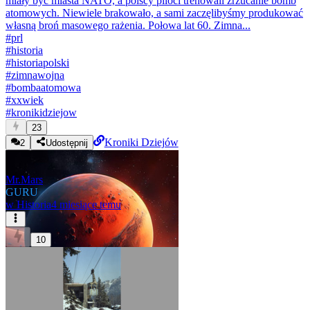
miały być miasta NATO, a polscy piloci trenowali zrzucanie bomb
atomowych. Niewiele brakowało, a sami zaczęlibyśmy produkować
własną broń masowego rażenia. Połowa lat 60. Zimna...
#
prl
#
historia
#
historiapolski
#
zimnawojna
#
bombaatomowa
#
xxwiek
#
kronikidziejow
23
Kroniki Dziejów
2
Udostępnij
Mr.Mars
GURU
w
Historia
4 miesiące temu
10