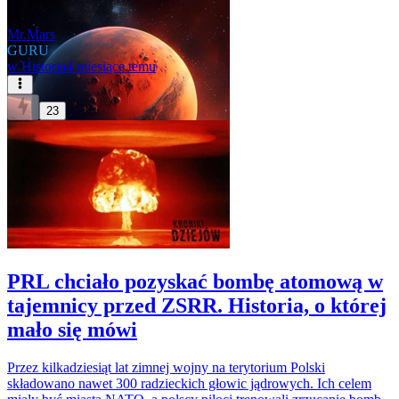
Mr.Mars
GURU
w
Historia
4 miesiące temu
23
PRL chciało pozyskać bombę atomową w
tajemnicy przed ZSRR. Historia, o której
mało się mówi
Przez kilkadziesiąt lat zimnej wojny na terytorium Polski
składowano nawet 300 radzieckich głowic jądrowych. Ich celem