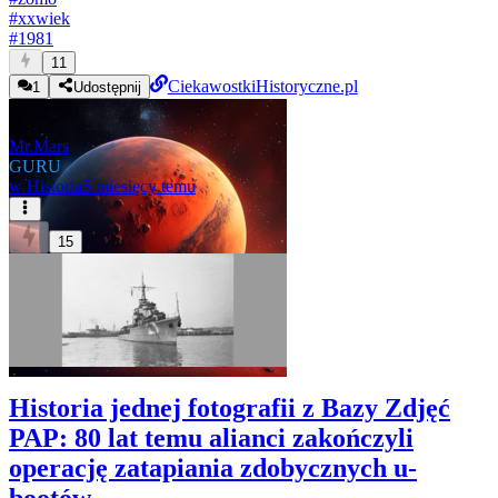
#
xxwiek
#
1981
11
CiekawostkiHistoryczne.pl
1
Udostępnij
Mr.Mars
GURU
w
Historia
5 miesięcy temu
15
Historia jednej fotografii z Bazy Zdjęć
PAP: 80 lat temu alianci zakończyli
operację zatapiania zdobycznych u-