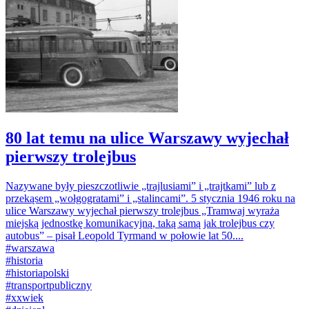
80 lat temu na ulice Warszawy wyjechał
pierwszy trolejbus
Nazywane były pieszczotliwie „trajlusiami” i „trajtkami” lub z
przekąsem „wołgogratami” i „stalincami”. 5 stycznia 1946 roku na
ulice Warszawy wyjechał pierwszy trolejbus „Tramwaj wyraża
miejską jednostkę komunikacyjną, taką samą jak trolejbus czy
autobus” – pisał Leopold Tyrmand w połowie lat 50....
#
warszawa
#
historia
#
historiapolski
#
transportpubliczny
#
xxwiek