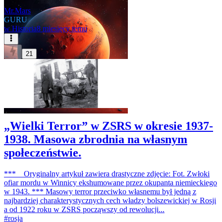
Mr.Mars
GURU
w
Historia
8 miesięcy temu
21
„Wielki Terror” w ZSRS w okresie 1937-
1938. Masowa zbrodnia na własnym
społeczeństwie.
*** Oryginalny artykuł zawiera drastyczne zdjęcie: Fot. Zwłoki
ofiar mordu w Winnicy ekshumowane przez okupanta niemieckiego
w 1943. *** Masowy terror przeciwko własnemu był jedną z
najbardziej charakterystycznych cech władzy bolszewickiej w Rosji
a od 1922 roku w ZSRS począwszy od rewolucji...
#
rosja