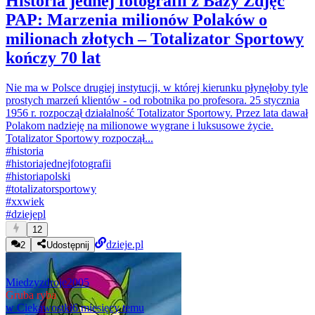
Historia jednej fotografii z Bazy Zdjęć
PAP: Marzenia milionów Polaków o
milionach złotych – Totalizator Sportowy
kończy 70 lat
Nie ma w Polsce drugiej instytucji, w której kierunku płynęłoby tyle
prostych marzeń klientów - od robotnika po profesora. 25 stycznia
1956 r. rozpoczął działalność Totalizator Sportowy. Przez lata dawał
Polakom nadzieję na milionowe wygrane i luksusowe życie.
Totalizator Sportowy rozpoczął...
#
historia
#
historiajednejfotografii
#
historiapolski
#
totalizatorsportowy
#
xxwiek
#
dziejepl
12
dzieje.pl
2
Udostępnij
Miedzyzdroje2005
Gruba ryba
w
Ciekawostki
6 miesięcy temu