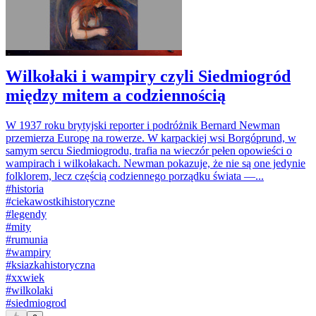
Wilkołaki i wampiry czyli Siedmiogród
między mitem a codziennością
W 1937 roku brytyjski reporter i podróżnik Bernard Newman
przemierza Europę na rowerze. W karpackiej wsi Borgóprund, w
samym sercu Siedmiogrodu, trafia na wieczór pełen opowieści o
wampirach i wilkołakach. Newman pokazuje, że nie są one jedynie
folklorem, lecz częścią codziennego porządku świata —...
#
historia
#
ciekawostkihistoryczne
#
legendy
#
mity
#
rumunia
#
wampiry
#
ksiazkahistoryczna
#
xxwiek
#
wilkolaki
#
siedmiogrod