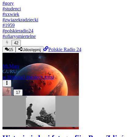
#
gory
#
studenci
#
xxwiek
#
zwiazekradziecki
#
1959
#
polskieradio24
#
ofiarysmiertelne
42
Polskie Radio 24
15
Udostępnij
Mr.Mars
GURU
w
Historia
5 miesięcy temu
17