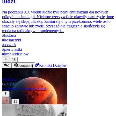
ludzi
Na początku XX wieku ludzie byli pełni entuzjazmu dla nowych
odkryć i technologii. Niektóre rzeczywiście ułatwiły nam życie, inne
okazały się ślepą uliczką. Zanim się o tym przekonano, wiele osób
straciło zdrowie lub życie. Szczególnie tragicznie skończyła się
moda na radioaktywne suplementy i...
#
historia
#
kosmetyki
#
xxwiek
#
pierwiastki
#
kronikidziejow
15
Kroniki Dziejów
0
Udostępnij
Mr.Mars
GURU
w
Historia
5 miesięcy temu
11