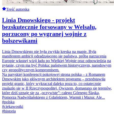
Treść autorska
Linia Dmowskiego - projekt
bezskutecznie forsowany w Welsalu,
porzucony po wygranej wojnie z
bolszewikami
Linia Dmowskiego nie była zwykłą kreską na mapie. Była
manifestem ambicji odradzającego się państwa, próbą narzucenia
Europie własnej wizji ładu po Wielkiej Wojnie oraz odpowiedzią na
pytanie, czym ma być Polska: państwem historycznym, narodowym
czy geopolitycznym kompromisem.
Na paryskiej konferencji pokojowej strona polska – z Romanem
Dmowskim jako głównym architektem programu – przedstawiła
projekt granic, który wykraczał daleko poza to, co ostatecznie
znalazło się w II Rzeczypospolitej. Owszem, domagano się terenów,
które dziś uznaje się za „oczywiste”: całego Górnego Śląska,
Pomorza Nadwiślańskiego z Gdańskiem, Warmii i Mazur. Ale...
#
polska
#
ciekawostki
#
historia