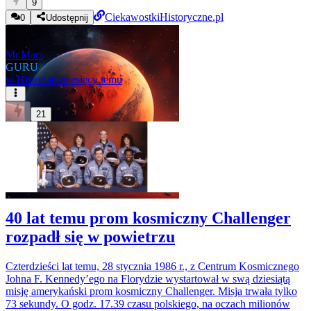
9
CiekawostkiHistoryczne.pl
0
Udostępnij
Mr.Mars
GURU
w
Historia
6 miesięcy temu
21
40 lat temu prom kosmiczny Challenger
rozpadł się w powietrzu
Czterdzieści lat temu, 28 stycznia 1986 r., z Centrum Kosmicznego
Johna F. Kennedy’ego na Florydzie wystartował w swą dziesiątą
misję amerykański prom kosmiczny Challenger. Misja trwała tylko
73 sekundy. O godz. 17.39 czasu polskiego, na oczach milionów