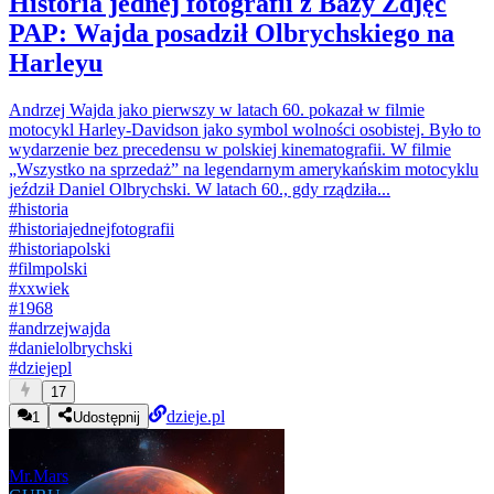
Historia jednej fotografii z Bazy Zdjęć
PAP: Wajda posadził Olbrychskiego na
Harleyu
Andrzej Wajda jako pierwszy w latach 60. pokazał w filmie
motocykl Harley-Davidson jako symbol wolności osobistej. Było to
wydarzenie bez precedensu w polskiej kinematografii. W filmie
„Wszystko na sprzedaż” na legendarnym amerykańskim motocyklu
jeździł Daniel Olbrychski. W latach 60., gdy rządziła...
#
historia
#
historiajednejfotografii
#
historiapolski
#
filmpolski
#
xxwiek
#
1968
#
andrzejwajda
#
danielolbrychski
#
dziejepl
17
dzieje.pl
1
Udostępnij
Mr.Mars