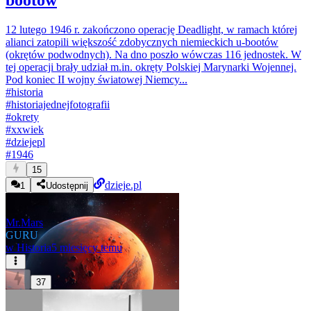
bootów
12 lutego 1946 r. zakończono operację Deadlight, w ramach której
alianci zatopili większość zdobycznych niemieckich u-bootów
(okrętów podwodnych). Na dno poszło wówczas 116 jednostek. W
tej operacji brały udział m.in. okręty Polskiej Marynarki Wojennej.
Pod koniec II wojny światowej Niemcy...
#
historia
#
historiajednejfotografii
#
okrety
#
xxwiek
#
dziejepl
#
1946
15
dzieje.pl
1
Udostępnij
Mr.Mars
GURU
w
Historia
5 miesięcy temu
37