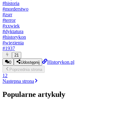
#
historia
#
morderstwo
#
zsrr
#
terror
#
xxwiek
#
dyktatura
#
historykon
#
więzienia
#
1937
21
Historykon.pl
0
Udostępnij
Poprzednia
strona
1
2
Następna
strona
Popularne artykuły