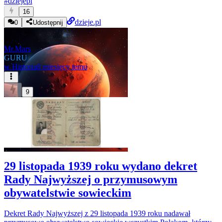
#
dziejepl
16
dzieje.pl
0
Udostępnij
Mr.Mars
GURU
w
Historia
8 miesięcy temu
9
29 listopada 1939 roku wydano dekret
Rady Najwyższej o przymusowym
obywatelstwie sowieckim
Dekret Rady Najwyższej z 29 listopada 1939 roku nadawał