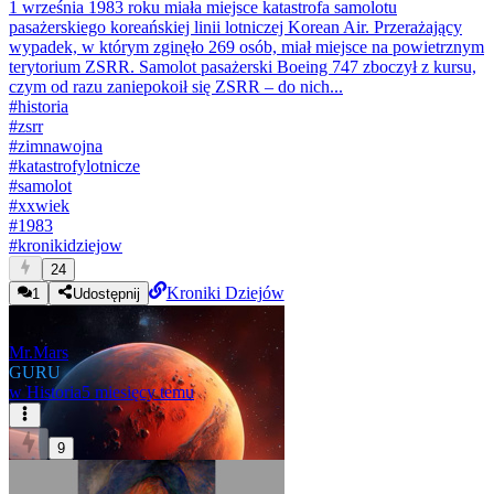
1 września 1983 roku miała miejsce katastrofa samolotu
pasażerskiego koreańskiej linii lotniczej Korean Air. Przerażający
wypadek, w którym zginęło 269 osób, miał miejsce na powietrznym
terytorium ZSRR. Samolot pasażerski Boeing 747 zboczył z kursu,
czym od razu zaniepokoił się ZSRR – do nich...
#
historia
#
zsrr
#
zimnawojna
#
katastrofylotnicze
#
samolot
#
xxwiek
#
1983
#
kronikidziejow
24
Kroniki Dziejów
1
Udostępnij
Mr.Mars
GURU
w
Historia
5 miesięcy temu
9