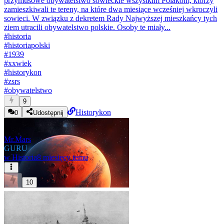
przymusowe obywatelstwo sowieckie wszystkim Polakom, którzy
zamieszkiwali te tereny, na które dwa miesiące wcześniej wkroczyli
sowieci. W związku z dekretem Rady Najwyższej mieszkańcy tych
ziem utracili obywatelstwo polskie. Osoby te miały...
#
historia
#
historiapolski
#
1939
#
xxwiek
#
historykon
#
zsrs
#
obywatelstwo
9
Historykon
0
Udostępnij
Mr.Mars
GURU
w
Historia
8 miesięcy temu
10