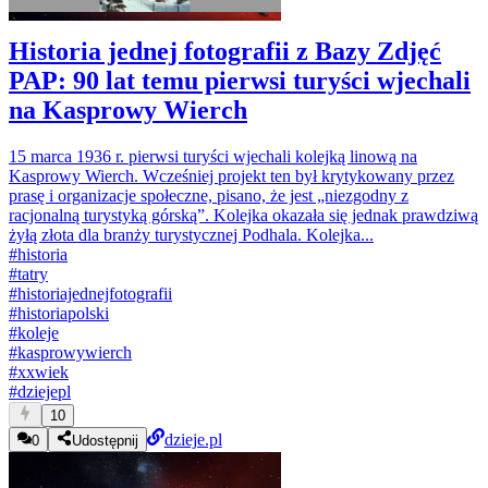
Historia jednej fotografii z Bazy Zdjęć
PAP: 90 lat temu pierwsi turyści wjechali
na Kasprowy Wierch
15 marca 1936 r. pierwsi turyści wjechali kolejką linową na
Kasprowy Wierch. Wcześniej projekt ten był krytykowany przez
prasę i organizacje społeczne, pisano, że jest „niezgodny z
racjonalną turystyką górską”. Kolejka okazała się jednak prawdziwą
żyłą złota dla branży turystycznej Podhala. Kolejka...
#
historia
#
tatry
#
historiajednejfotografii
#
historiapolski
#
koleje
#
kasprowywierch
#
xxwiek
#
dziejepl
10
dzieje.pl
0
Udostępnij