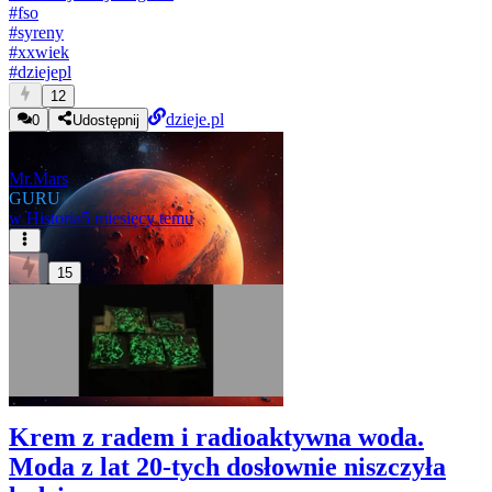
#
fso
#
syreny
#
xxwiek
#
dziejepl
12
dzieje.pl
0
Udostępnij
Mr.Mars
GURU
w
Historia
5 miesięcy temu
15
Krem z radem i radioaktywna woda.
Moda z lat 20-tych dosłownie niszczyła