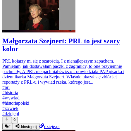
Małgorzata Szejnert: PRL to jest szary
kolor
PRL kojarzy mi się z szarością. I z nienajlepszym zapachem.
Pamiętam, jak dostawałam paczki z zagranicy, to one przyjemnie
pachniały. A PRL nie pachniał świeżo - powiedziała PAP pisarka i
dziennikarka Małgorzata Szejnert. Właśnie ukazał się zbiór jej
reportaży z PRL-u i wywiad rzeka, którego jest...
#
prl
#
historia
#
wywiad
#
historiapolski
#
xxwiek
#
dziejepl
9
dzieje.pl
2
Udostępnij