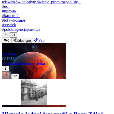
telewidzów na całym świecie, prom rozpadł się...
#
usa
#
historia
#
katastrofa
#
lotywkosmos
#
xxwiek
#
polskaagencjaprasowa
21
Pap
0
Udostępnij
Mr.Mars
GURU
w
Historia
6 miesięcy temu
12