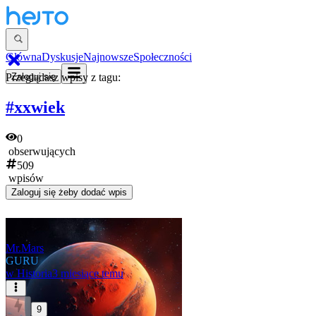
Główna
Dyskusje
Najnowsze
Społeczności
Przeglądasz wpisy z tagu:
Zaloguj się
#xxwiek
0
obserwujących
509
wpisów
Zaloguj się
żeby dodać wpis
Mr.Mars
GURU
w
Historia
3 miesiące temu
9