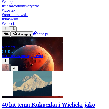
#
europa
#
ciekawostkihistoryczne
#
xxwiek
#
romandmowski
#
dmowski
#
endecja
16
hejto.pl
6
Udostępnij
Mr.Mars
GURU
w
Historia
6 miesięcy temu
20
40 lat temu Kukuczka i Wielicki jako