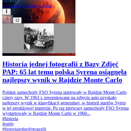
GURU
w
Historia
5 miesięcy temu
12
Historia jednej fotografii z Bazy Zdjęć
PAP: 65 lat temu polska Syrena osiągnęła
najlepszy wynik w Rajdzie Monte Carlo
Polskie samochody FSO Syrena startowały w Rajdzie Monte Carlo
cztery razy. W 1961 r. prezentowane na zdjęciu auto uzyskało
najlepszy wynik w klasyfikacji generalnej, w historii startów Syren
w tej prestiżowej imprezie. Po raz pierwszy samochody FSO Syrena
wystartowały w Rajdzie Monte Carlo w 1960...
#
historia
#
rajdy
#
historiajednejfotografii