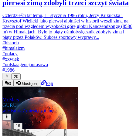
pierwsi zimą zdobyli trzeci szczyt świata
Czterdzieści lat temu, 11 stycznia 1986 roku, Jerzy Kukuczka i
Krzysztof Wielicki jako pierwsi alpiniści w historii weszli zimą na
trzecią pod względem wysokości górę globu Kanczendzongę (8586
m) w Himalajach. Było to piąty ośmiotysięcznik zdobyty zimą i
piąty przez Polaków. Sukces sportowy wyprawy...
#
historia
#
himalaizm
#
polacy
#
xxwiek
#
polskaagencjaprasowa
#
1986
20
Pap
0
Udostępnij
Mr.Mars
GURU
w
Historia
7 miesięcy temu
16