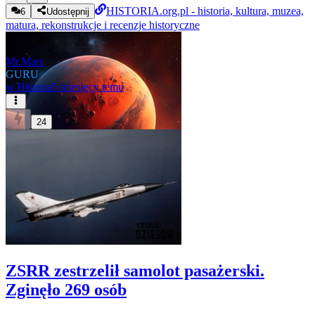
HISTORIA.org.pl - historia, kultura, muzea,
6
Udostępnij
matura, rekonstrukcje i recenzje historyczne
Mr.Mars
GURU
w
Historia
5 miesięcy temu
24
ZSRR zestrzelił samolot pasażerski.
Zginęło 269 osób