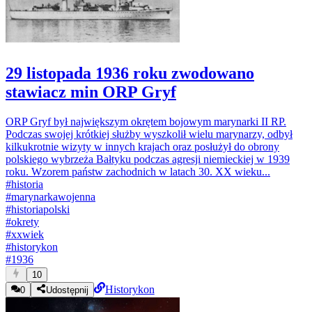
29 listopada 1936 roku zwodowano
stawiacz min ORP Gryf
ORP Gryf był największym okrętem bojowym marynarki II RP.
Podczas swojej krótkiej służby wyszkolił wielu marynarzy, odbył
kilkukrotnie wizyty w innych krajach oraz posłużył do obrony
polskiego wybrzeża Bałtyku podczas agresji niemieckiej w 1939
roku. Wzorem państw zachodnich w latach 30. XX wieku...
#
historia
#
marynarkawojenna
#
historiapolski
#
okrety
#
xxwiek
#
historykon
#
1936
10
Historykon
0
Udostępnij