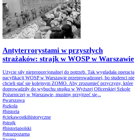
Antyterrorystami w przyszłych
strażaków: strajk w WOSP w Warszawie
Użycie siły nieproporcjonalnej do potrzeb. Tak wyglądała operacja
pacyfikacji WOSP w Warszawie przeprowadzonej, bo studenci nie
chcieli stać się kolejnym ZOMO. Aby zrozumieć przyczyny, które
doprowadziły do wybuchu strajku w Wyższej Oficerskiej Szkole
Pożarniczej w Warszawie, musimy przyjrzeć się...
#
warszawa
#
szkola
#
historia
#
ciekawostkihistoryczne
#
strajk
#
historiapolski
#
strazpozarna
#
zomo