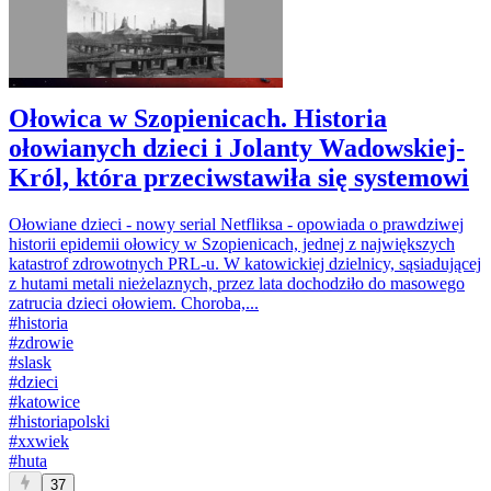
Ołowica w Szopienicach. Historia
ołowianych dzieci i Jolanty Wadowskiej-
Król, która przeciwstawiła się systemowi
Ołowiane dzieci - nowy serial Netfliksa - opowiada o prawdziwej
historii epidemii ołowicy w Szopienicach, jednej z największych
katastrof zdrowotnych PRL-u. W katowickiej dzielnicy, sąsiadującej
z hutami metali nieżelaznych, przez lata dochodziło do masowego
zatrucia dzieci ołowiem. Choroba,...
#
historia
#
zdrowie
#
slask
#
dzieci
#
katowice
#
historiapolski
#
xxwiek
#
huta
37