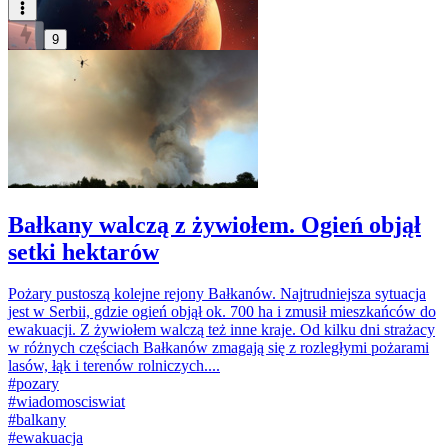
9
Bałkany walczą z żywiołem. Ogień objął
setki hektarów
Pożary pustoszą kolejne rejony Bałkanów. Najtrudniejsza sytuacja
jest w Serbii, gdzie ogień objął ok. 700 ha i zmusił mieszkańców do
ewakuacji. Z żywiołem walczą też inne kraje. Od kilku dni strażacy
w różnych częściach Bałkanów zmagają się z rozległymi pożarami
lasów, łąk i terenów rolniczych....
#
pozary
#
wiadomosciswiat
#
balkany
#
ewakuacja