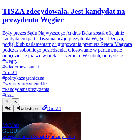
TISZA zdecydowała. Jest kandydat na
prezydenta Węgier
Były prezes Sądu Najwyższego Andras Baka został oficjalnie
kandydatem partii Tisza na urząd prezydenta Węgier. Decyzję
podjął klub parlamentarny ugrupowania premiera Petera Magyara
podczas sobotniego posiedzenia. Głosowanie w parlamencie
odbędzie się już we wtorek, 11 sierpnia. W sobotę odbyło się...
#
wegry
#
wiadomosciswiat
#
rmf24
#
politykazagraniczna
#
wyboryprezydenckie
#
kandydatnaprezydenta
#
tisza
5
Rmf24
0
Udostępnij
Mr.Mars
GURU
w
Wiadomości Świat
3 godziny temu