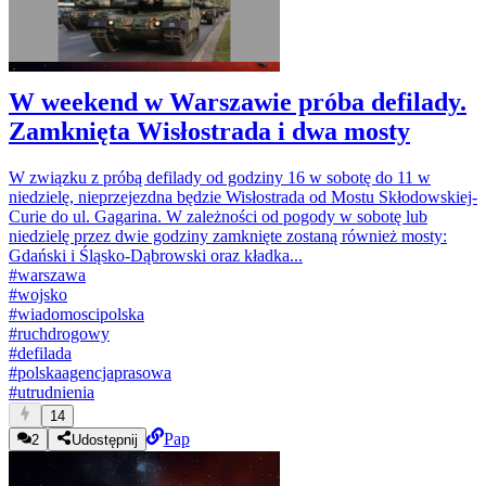
W weekend w Warszawie próba defilady.
Zamknięta Wisłostrada i dwa mosty
W związku z próbą defilady od godziny 16 w sobotę do 11 w
niedzielę, nieprzejezdna będzie Wisłostrada od Mostu Skłodowskiej-
Curie do ul. Gagarina. W zależności od pogody w sobotę lub
niedzielę przez dwie godziny zamknięte zostaną również mosty:
Gdański i Śląsko-Dąbrowski oraz kładka...
#
warszawa
#
wojsko
#
wiadomoscipolska
#
ruchdrogowy
#
defilada
#
polskaagencjaprasowa
#
utrudnienia
14
Pap
2
Udostępnij