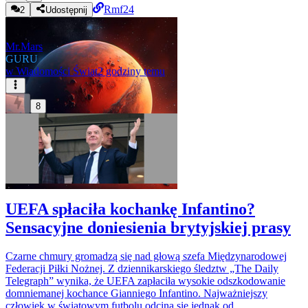
Rmf24
2
Udostępnij
Mr.Mars
GURU
w
Wiadomości Świat
2 godziny temu
8
UEFA spłaciła kochankę Infantino?
Sensacyjne doniesienia brytyjskiej prasy
Czarne chmury gromadzą się nad głową szefa Międzynarodowej
Federacji Piłki Nożnej. Z dziennikarskiego śledztw „The Daily
Telegraph” wynika, że UEFA zapłaciła wysokie odszkodowanie
domniemanej kochance Gianniego Infantino. Najważniejszy
człowiek w światowym futbolu odcina się jednak od...