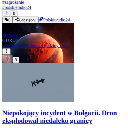
#
zagrożenie
#
polskieradio24
9
Polskieradio24
0
Udostępnij
Mr.Mars
GURU
w
Wiadomości Świat
3 godziny temu
9
Niepokojący incydent w Bułgarii. Dron
eksplodował niedaleko granicy