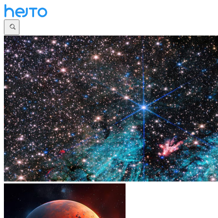
Główna
Dyskusje
Najnowsze
Społeczności
Zaloguj się