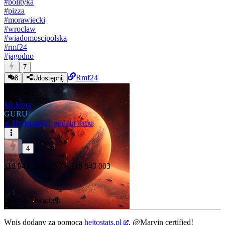
#
polityka
#
pizza
#
morawiecki
#
wroclaw
#
wiadomoscipolska
#
rmf24
#
jagodno
7
Rmf24
8
Udostępnij
Mr.Mars
GURU
w
Hydepark
21 godzin temu
4
118 843 253 - 250 = 118 843 003
#pletwalztwarogu
Wpis dodany za pomocą
hejtostats.pl
.
@Marvin
certified!