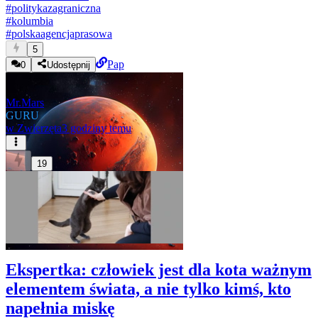
#
politykazagraniczna
#
kolumbia
#
polskaagencjaprasowa
5
Pap
0
Udostępnij
Mr.Mars
GURU
w
Zwierzęta
3 godziny temu
19
Ekspertka: człowiek jest dla kota ważnym
elementem świata, a nie tylko kimś, kto
napełnia miskę