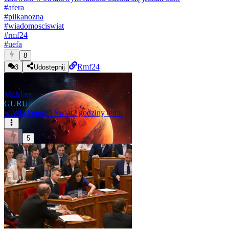
#
afera
#
pilkanozna
#
wiadomosciswiat
#
rmf24
#
uefa
8
Rmf24
3
Udostępnij
Mr.Mars
GURU
w
Wiadomości Świat
2 godziny temu
5