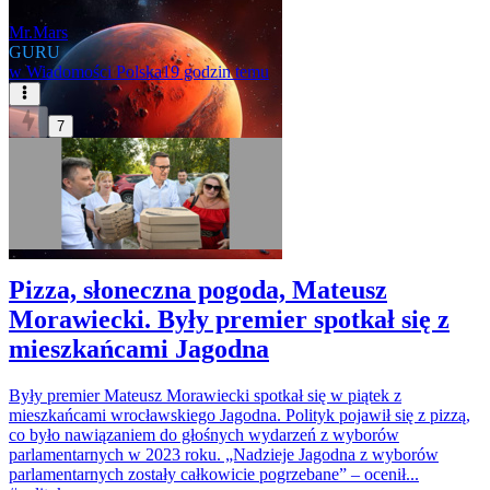
Mr.Mars
GURU
w
Wiadomości Polska
19 godzin temu
7
Pizza, słoneczna pogoda, Mateusz
Morawiecki. Były premier spotkał się z
mieszkańcami Jagodna
Były premier Mateusz Morawiecki spotkał się w piątek z
mieszkańcami wrocławskiego Jagodna. Polityk pojawił się z pizzą,
co było nawiązaniem do głośnych wydarzeń z wyborów
parlamentarnych w 2023 roku. „Nadzieje Jagodna z wyborów
parlamentarnych zostały całkowicie pogrzebane” – ocenił...