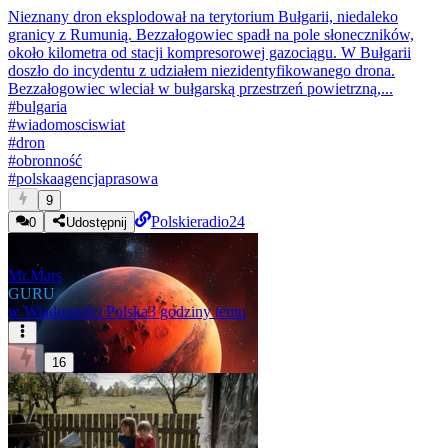
Nieznany dron eksplodował na terytorium Bułgarii, niedaleko
granicy z Rumunią. Bezzałogowiec spadł na pole słoneczników,
około kilometra od stacji kompresorowej gazociągu. W Bułgarii
doszło do incydentu z udziałem niezidentyfikowanego drona.
Bezzałogowiec wleciał w bułgarską przestrzeń powietrzną,...
#
bulgaria
#
wiadomosciswiat
#
dron
#
obronność
#
polskaagencjaprasowa
9
Polskieradio24
0
Udostępnij
Mr.Mars
GURU
w
Wiadomości Polska
3 godziny temu
16