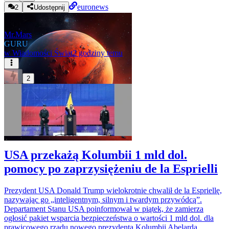
euronews
2
Udostępnij
Mr.Mars
GURU
w
Wiadomości Świat
2 godziny temu
2
USA przekażą Kolumbii 1 mld dol.
pomocy po zaprzysiężeniu de la Esprielli
Prezydent USA Donald Trump wielokrotnie chwalił de la Espriellę,
nazywając go „inteligentnym, silnym i twardym przywódcą”.
Departament Stanu USA poinformował w piątek, że zamierza
ogłosić pakiet wsparcia bezpieczeństwa o wartości 1 mld dol. dla
prawicowego rządu nowego prezydenta Kolumbii Abelarda...