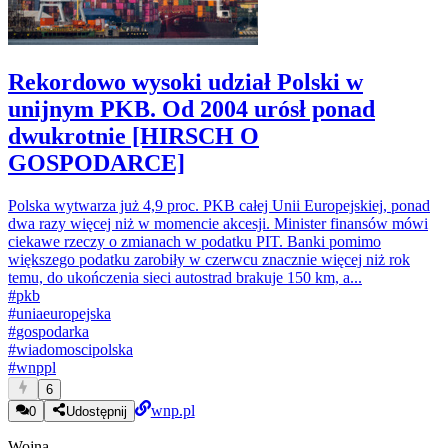
Rekordowo wysoki udział Polski w
unijnym PKB. Od 2004 urósł ponad
dwukrotnie [HIRSCH O
GOSPODARCE]
Polska wytwarza już 4,9 proc. PKB całej Unii Europejskiej, ponad
dwa razy więcej niż w momencie akcesji. Minister finansów mówi
ciekawe rzeczy o zmianach w podatku PIT. Banki pomimo
większego podatku zarobiły w czerwcu znacznie więcej niż rok
temu, do ukończenia sieci autostrad brakuje 150 km, a...
#
pkb
#
uniaeuropejska
#
gospodarka
#
wiadomoscipolska
#
wnppl
6
wnp.pl
0
Udostępnij
Wojna