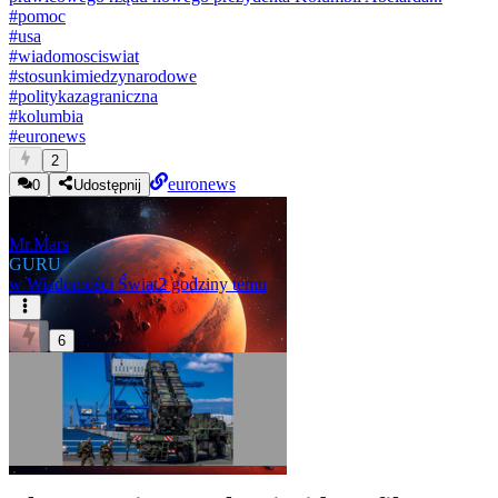
#
pomoc
#
usa
#
wiadomosciswiat
#
stosunkimiedzynarodowe
#
politykazagraniczna
#
kolumbia
#
euronews
2
euronews
0
Udostępnij
Mr.Mars
GURU
w
Wiadomości Świat
2 godziny temu
6