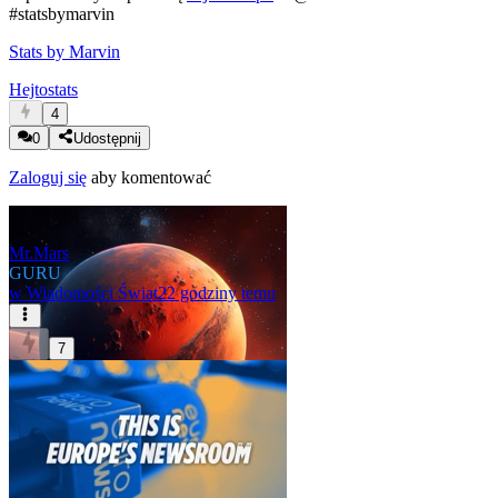
#statsbymarvin
Stats by Marvin
Hejtostats
4
0
Udostępnij
Zaloguj się
aby komentować
Mr.Mars
GURU
w
Wiadomości Świat
22 godziny temu
7