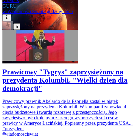
Mr.Mars
GURU
w
Wiadomości Świat
3 godziny temu
5
Prawicowy "Tygrys" zaprzysiężony na
prezydenta Kolumbii. "Wielki dzień dla
demokracji"
Prawicowy prawnik Abelardo de la Espriella został w piątek
zaprzysiężony na prezydenta Kolumbii. W kampanii zapowiadał
cięcia budżetowe i twardą rozprawę z przestępczością. Jego
zwycięstwo było kolejnym z szeregu wyborczych sukcesów
prawicy w Ameryce Łacińskiej. Popierany przez prezydenta USA...
#
prezydent
#
wiadomosciswiat