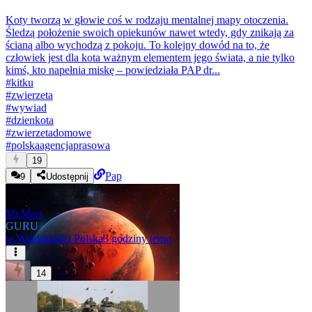
Koty tworzą w głowie coś w rodzaju mentalnej mapy otoczenia.
Śledzą położenie swoich opiekunów nawet wtedy, gdy znikają za
ścianą albo wychodzą z pokoju. To kolejny dowód na to, że
człowiek jest dla kota ważnym elementem jego świata, a nie tylko
kimś, kto napełnia miskę – powiedziała PAP dr...
#
kitku
#
zwierzeta
#
wywiad
#
dzienkota
#
zwierzetadomowe
#
polskaagencjaprasowa
19
Pap
9
Udostępnij
Mr.Mars
GURU
w
Wiadomości Polska
3 godziny temu
14