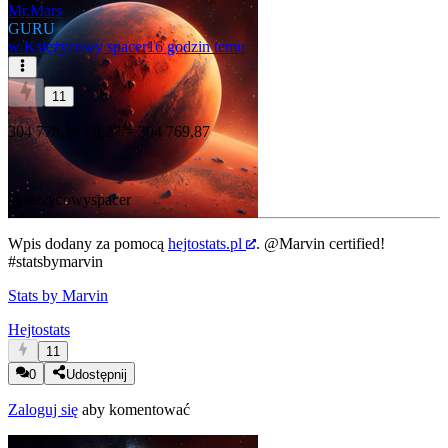
Mr.Mars
GURU
w
Księżycowy spacer
16 godzin temu
11
304 778,14 - 8,27 = 304 769,87
#ksiezycowyspacer
Wpis dodany za pomocą
hejtostats.pl
.
@Marvin
certified!
#statsbymarvin
Stats by Marvin
Hejtostats
11
0
Udostępnij
Zaloguj się
aby komentować