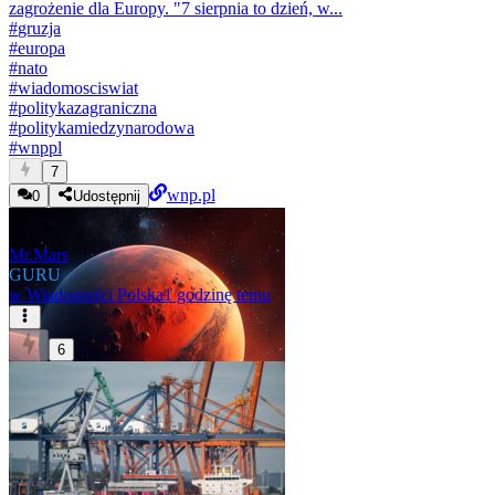
zagrożenie dla Europy. "7 sierpnia to dzień, w...
#
gruzja
#
europa
#
nato
#
wiadomosciswiat
#
politykazagraniczna
#
politykamiedzynarodowa
#
wnppl
7
wnp.pl
0
Udostępnij
Mr.Mars
GURU
w
Wiadomości Polska
1 godzinę temu
6