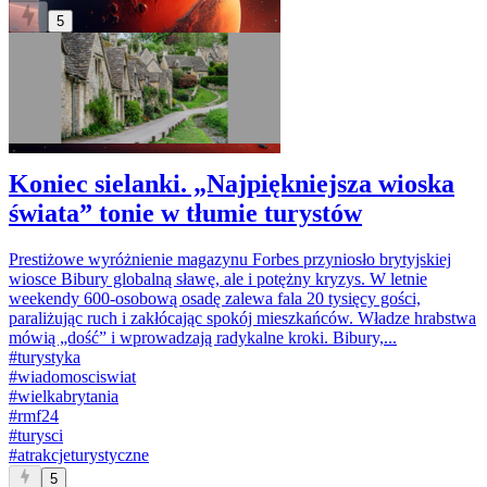
5
Koniec sielanki. „Najpiękniejsza wioska
świata” tonie w tłumie turystów
Prestiżowe wyróżnienie magazynu Forbes przyniosło brytyjskiej
wiosce Bibury globalną sławę, ale i potężny kryzys. W letnie
weekendy 600-osobową osadę zalewa fala 20 tysięcy gości,
paraliżując ruch i zakłócając spokój mieszkańców. Władze hrabstwa
mówią „dość” i wprowadzają radykalne kroki. Bibury,...
#
turystyka
#
wiadomosciswiat
#
wielkabrytania
#
rmf24
#
turysci
#
atrakcjeturystyczne
5