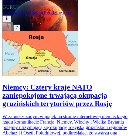
Mr.Mars
GURU
w
Wiadomości Świat
1 godzinę temu
7
Niemcy: Cztery kraje NATO
zaniepokojone trwającą okupacją
gruzińskich terytoriów przez Rosję
W zamieszczonym w piątek na stronie internetowej niemieckiego
rządu komunikacie Francja, Niemcy, Włochy i Wielka Brytania
potępiły utrzymującą się okupację rosyjską gruzińskich regionów
Abchazji i Osetii Południowej, podkreślając, że stwarza ona