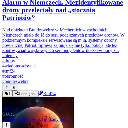
Alarm w Niemczech. Niezidentyfikowane
drony przeleciały nad „stocznią
Patriotów”
Nad obiektem Bundeswehry w Mechernich w zachodnich
Niemczech miało dojść do serii podejrzanych przelotów dronów. W
podziemnym kompleksie serwisowane są m.in. systemy obrony
powietrznej Patriot. Sprawą zajmuje się nie tylko policja, ale też
kontrwywiad wojskowy. Do serii incydentów doszło w nocy z...
#
niemcy
#
drony
#
wiadomosciswiat
#
rmf24
#
obronność
#
bundeswehra
6
Rmf24
1
Udostępnij
Mr.Mars
GURU
w
Wiadomości Świat
2 godziny temu