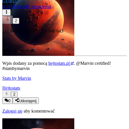
GURU
w
Hydepark
46 minut temu
2
118 840 893 - 250 = 118 840 643
#pletwalztwarogu
Wpis dodany za pomocą
hejtostats.pl
.
@Marvin
certified!
#statsbymarvin
Stats by Marvin
Hejtostats
2
0
Udostępnij
Zaloguj się
aby komentować