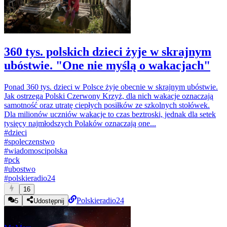
360 tys. polskich dzieci żyje w skrajnym
ubóstwie. "One nie myślą o wakacjach"
Ponad 360 tys. dzieci w Polsce żyje obecnie w skrajnym ubóstwie.
Jak ostrzega Polski Czerwony Krzyż, dla nich wakacje oznaczają
samotność oraz utratę ciepłych posiłków ze szkolnych stołówek.
Dla milionów uczniów wakacje to czas beztroski, jednak dla setek
tysięcy najmłodszych Polaków oznaczają one...
#
dzieci
#
spoleczenstwo
#
wiadomoscipolska
#
pck
#
ubostwo
#
polskieradio24
16
Polskieradio24
5
Udostępnij