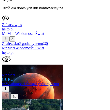
Treść dla dorosłych lub kontrowersyjna
Zobacz wpis
hejto.pl
Mr.Mars
Wiadomości Świat
2
Znalezisko
2 godziny temu
0
Mr.Mars
Wiadomości Świat
hejto.pl
Mr.Mars
GURU
w
Wiadomości Świat
2 godziny temu
16