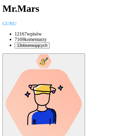
Mr.Mars
GURU
12167
wpisów
7169
komentarzy
13
obserwujących