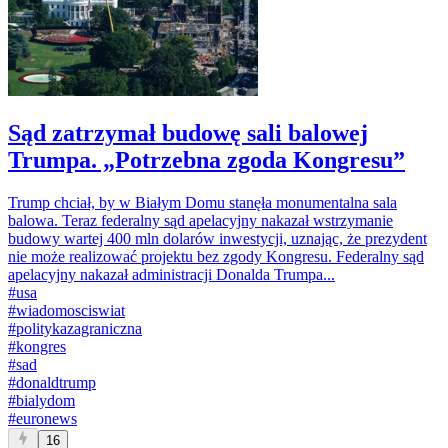
Sąd zatrzymał budowę sali balowej
Trumpa. „Potrzebna zgoda Kongresu”
Trump chciał, by w Białym Domu stanęła monumentalna sala
balowa. Teraz federalny sąd apelacyjny nakazał wstrzymanie
budowy wartej 400 mln dolarów inwestycji, uznając, że prezydent
nie może realizować projektu bez zgody Kongresu. Federalny sąd
apelacyjny nakazał administracji Donalda Trumpa...
#
usa
#
wiadomosciswiat
#
politykazagraniczna
#
kongres
#
sad
#
donaldtrump
#
bialydom
#
euronews
16