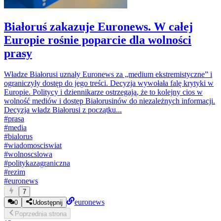
Białoruś zakazuje Euronews. W całej
Europie rośnie poparcie dla wolności
prasy
Władze Białorusi uznały Euronews za „medium ekstremistyczne” i
ograniczyły dostęp do jego treści. Decyzja wywołała falę krytyki w
Europie. Politycy i dziennikarze ostrzegają, że to kolejny cios w
wolność mediów i dostęp Białorusinów do niezależnych informacji.
Decyzja władz Białorusi z początku...
#
prasa
#
media
#
bialorus
#
wiadomosciswiat
#
wolnoscslowa
#
politykazagraniczna
#
rezim
#
euronews
7
euronews
0
Udostępnij
Poprzednia
strona