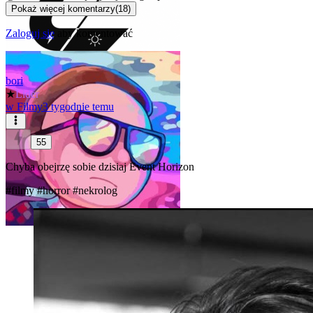
Pokaż więcej komentarzy
(
18
)
Zaloguj się
aby komentować
bori
★
Lider
w
Filmy
3 tygodnie temu
55
Chyba obejrzę sobie dzisiaj Event Horizon
#filmy
#horror
#nekrolog