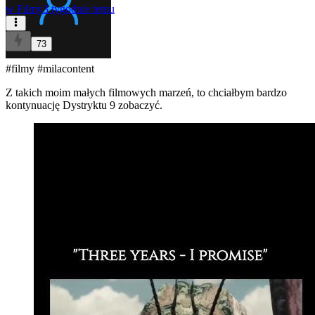
w
Filmy
3 tygodnie temu
73
#filmy
#milacontent
Z takich moim małych filmowych marzeń, to chciałbym bardzo
kontynuację Dystryktu 9 zobaczyć.