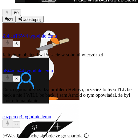
60
21
Udostępnij
ZohanTSW
4 tygodnie temu
5
Ja to bym obejrzał w Polsacie w sobotni wieczór xd
hist4min4
4 tygodnie temu
3
Co za ignorant zarządza profilem Heliosa, przecież to było I'LL be
back a nie I WILL be back, i sam Arnold o tym opowiadał, że był
spór o to na planie.
cazpereq
3 tygodnie temu
0
@Westfield
trochę się boje że go spartola 😶