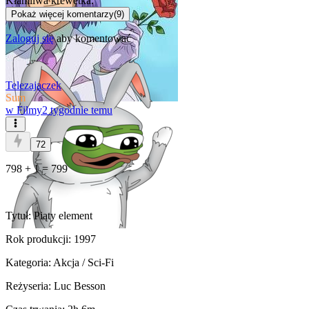
Kłamliwa krewetka.
Pokaż więcej komentarzy
(
9
)
Zaloguj się
aby komentować
Telezajaczek
Sum
w
Filmy
2 tygodnie temu
72
798 + 1 = 799
Tytuł: Piąty element
Rok produkcji: 1997
Kategoria: Akcja / Sci-Fi
Reżyseria: Luc Besson