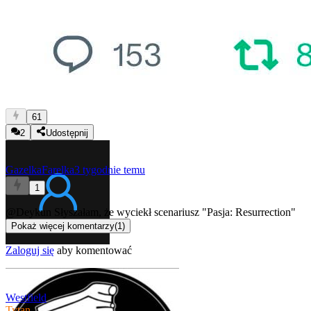
61
2
Udostępnij
GazelkaFarelka
3 tygodnie temu
1
@Deykun
Słyszałam, że wyciekł scenariusz "Pasja: Resurrection"
Pokaż więcej komentarzy
(
1
)
Zaloguj się
aby komentować
Westfield
Tytan