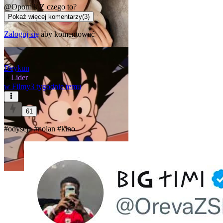
@Opornik
Z czego to?
Pokaż więcej komentarzy
(
3
)
Zaloguj się
aby komentować
Deykun
★
Lider
w
Filmy
3 tygodnie temu
61
#odyseja
#nolan
#kino