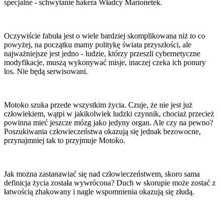
specjalne - schwytanie hakera Władcy Marionetek.
Oczywiście fabuła jest o wiele bardziej skomplikowana niż to co
powyżej, na początku mamy politykę świata przyszłości, ale
najważniejsze jest jedno - ludzie, którzy przeszli cybernetyczne
modyfikacje, muszą wykonywać misje, inaczej czeka ich ponury
los. Nie będą serwisowani.
Motoko szuka przede wszystkim życia. Czuje, że nie jest już
człowiekiem, wątpi w jakikolwiek ludzki czynnik, chociaż przecież
powinna mieć jeszcze mózg jako jedyny organ. Ale czy na pewno?
Poszukiwania człowieczeństwa okazują się jednak bezowocne,
przynajmniej tak to przyjmuje Motoko.
Jak można zastanawiać się nad człowieczeństwem, skoro sama
definicja życia została wywrócona? Duch w skorupie może zostać z
łatwością zhakowany i nagle wspomnienia okazują się złudą.