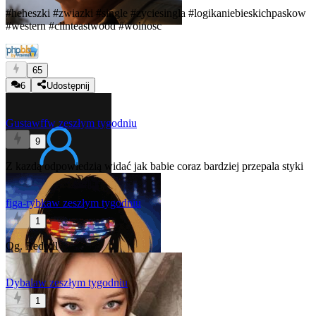
#heheszki
#zwiazki
#single
#zyciesingla
#logikaniebieskichpaskow
#western
#clinteastwood
#wolnosc
65
6
Udostępnij
Gustawff
w zeszłym tygodniu
9
Z kazdą odpowiedzią widać jak babie coraz bardziej przepala styki
figa-rybka
w zeszłym tygodniu
1
Og. Redpill
Dybala
w zeszłym tygodniu
1