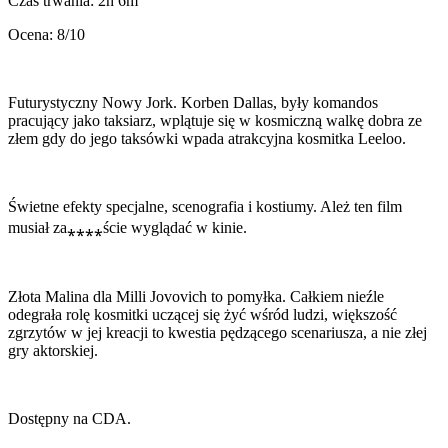
Czas trwania: 2h 6m
Ocena: 8/10
Futurystyczny Nowy Jork. Korben Dallas, były komandos
pracujący jako taksiarz, wplątuje się w kosmiczną walkę dobra ze
złem gdy do jego taksówki wpada atrakcyjna kosmitka Leeloo.
Świetne efekty specjalne, scenografia i kostiumy. Ależ ten film
musiał za⁎⁎⁎⁎ście wyglądać w kinie.
Złota Malina dla Milli Jovovich to pomyłka. Całkiem nieźle
odegrała rolę kosmitki uczącej się żyć wśród ludzi, większość
zgrzytów w jej kreacji to kwestia pędzącego scenariusza, a nie złej
gry aktorskiej.
Dostępny na CDA.