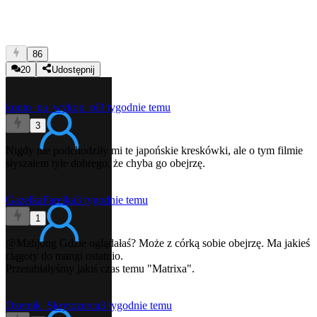
86
20
Udostępnij
konto_na_wykop_pl
3 tygodnie temu
3
Nigdy nie podchodziły mi te japońskie kreskówki, ale o tym filmie
słyszałem tyle dobrego, że chyba go obejrzę.
GazelkaFarelka
3 tygodnie temu
1
@Mahjong
Gdzie oglądałaś? Może z córką sobie obejrzę. Ma jakieś
ciągoty do mangi ostatnio.
Przerabiałyśmy jakiś czas temu "Matrixa".
Dzemik_Skrytozerca
3 tygodnie temu