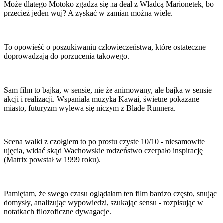
Może dlatego Motoko zgadza się na deal z Władcą Marionetek, bo
przecież jeden wuj? A zyskać w zamian można wiele.
To opowieść o poszukiwaniu człowieczeństwa, które ostateczne
doprowadzają do porzucenia takowego.
Sam film to bajka, w sensie, nie że animowany, ale bajka w sensie
akcji i realizacji. Wspaniała muzyka Kawai, świetne pokazane
miasto, futuryzm wylewa się niczym z Blade Runnera.
Scena walki z czołgiem to po prostu czyste 10/10 - niesamowite
ujęcia, widać skąd Wachowskie rodzeństwo czerpało inspirację
(Matrix powstał w 1999 roku).
Pamiętam, że swego czasu oglądałam ten film bardzo często, snując
domysły, analizując wypowiedzi, szukając sensu - rozpisując w
notatkach filozoficzne dywagacje.