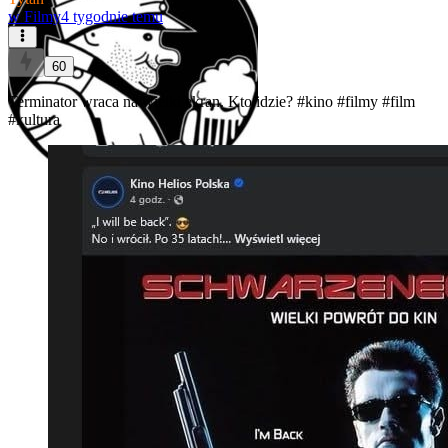
w
Filmy
4 tygodnie temu
60
Terminator wraca na wielki ekran. Kto idzie?
#kino
#filmy
#film
#kultura