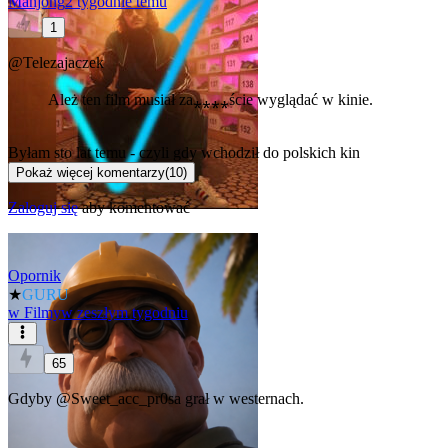
Mahjong
2 tygodnie temu
1
@Telezajaczek
Ależ ten film musiał za⁎⁎⁎⁎ście wyglądać w kinie.
Byłam sto lat temu - czyli gdy wchodził do polskich kin
Pokaż więcej komentarzy
(
10
)
Zaloguj się
aby komentować
Opornik
★
GURU
w
Filmy
w zeszłym tygodniu
65
Gdyby
@Sweet_acc_pr0sa
grał w westernach.