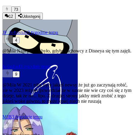
73
12
Udostępnij
JF_Sebastian
3 tygodnie temu
4
@Mila
Najlepiej by było, gdyby fachowcy z Disneya się tym zajęli.
hellgihad
3 tygodnie temu
9
@Mila
W 2021 niby były jakieś newsy że już go zaczynają robić,
ale w 2023 reżyser powiedział że w sumie nie wie czy coś się z tym
dzieje, tak że no... lipa. Z drugiej strony jakby mieli zrobić z tego
jakieś woke gówno, to może lepiej niech nie ruszają
MJB
3 tygodnie temu
0