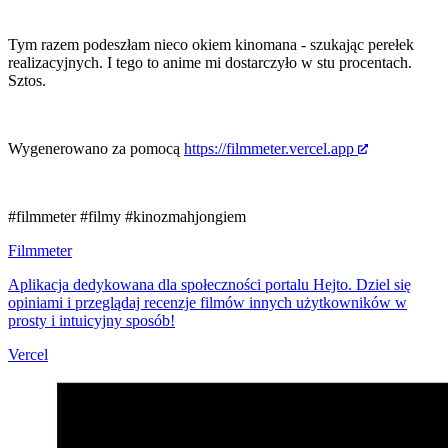
Tym razem podeszłam nieco okiem kinomana - szukając perełek
realizacyjnych. I tego to anime mi dostarczyło w stu procentach.
Sztos.
Wygenerowano za pomocą
https://filmmeter.vercel.app
#filmmeter
#filmy
#kinozmahjongiem
Filmmeter
Aplikacja dedykowana dla społeczności portalu Hejto. Dziel się
opiniami i przeglądaj recenzje filmów innych użytkowników w
prosty i intuicyjny sposób!
Vercel