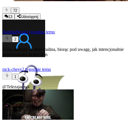
72
13
Udostępnij
AureliaNova
2 tygodnie temu
2
O lol, śmieszy ta złota malina, biorąc pod uwagę, jak intencjonalnie
przerysowany to był film
nick-chevs
2 tygodnie temu
1
@Telezajaczek