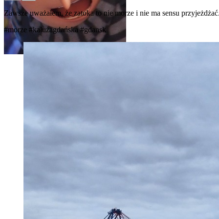
Zawsze uważałem, że zatoka to nie morze i nie ma sensu przyjeżdżać
#morze
#kałużagdańska
#gdansk