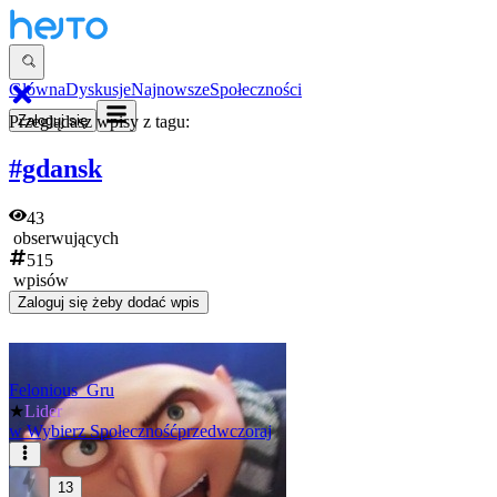
Główna
Dyskusje
Najnowsze
Społeczności
Przeglądasz wpisy z tagu:
Zaloguj się
#gdansk
43
obserwujących
515
wpisów
Zaloguj się
żeby dodać wpis
Felonious_Gru
★
Lider
w
Wybierz Społeczność
przedwczoraj
13