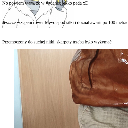
No powiem wam, ze w
#gdansk
lekko pada xD
Jeszcze wziąłem rower Mevo spod siłki i doznał awarii po 100 metrach.
Przemoczony do suchej nitki, skarpety trzeba było wyżymać