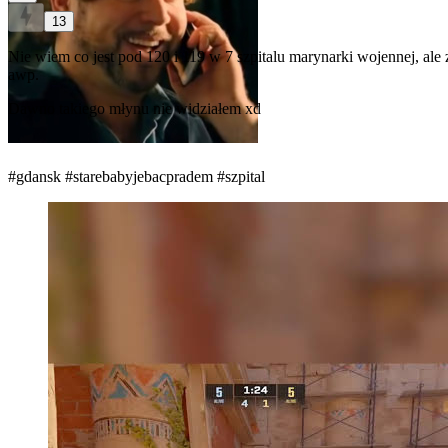
13
Nie wiem co jest pod 120 i 119 w 7 szpitalu marynarki wojennej, ale z
awp.
Dawno takiego młynu nie widziałem xd
#gdansk
#starebabyjebacpradem
#szpital