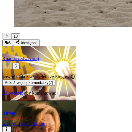
13
8
Udostępnij
Roark
przedwczoraj
5
powodzenia z wyjazdem ze Stogów 😅
Pokaż więcej komentarzy
(
7
)
Zaloguj się
aby komentować
Airbag
Gruba ryba
w
Hydepark
3 dni temu