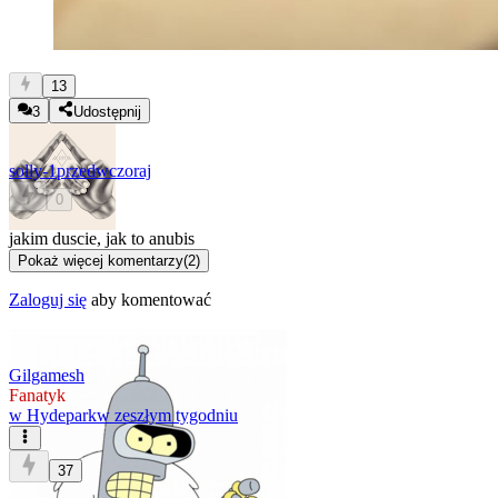
13
3
Udostępnij
solly-1
przedwczoraj
0
jakim duscie, jak to anubis
Pokaż więcej komentarzy
(
2
)
Zaloguj się
aby komentować
Gilgamesh
Fanatyk
w
Hydepark
w zeszłym tygodniu
37