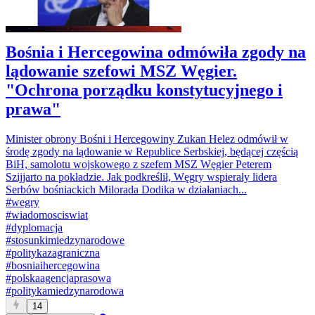
Bośnia i Hercegowina odmówiła zgody na
lądowanie szefowi MSZ Węgier.
"Ochrona porządku konstytucyjnego i
prawa"
Minister obrony Bośni i Hercegowiny Zukan Helez odmówił w
środę zgody na lądowanie w Republice Serbskiej, będącej częścią
BiH, samolotu wojskowego z szefem MSZ Węgier Peterem
Szijjarto na pokładzie. Jak podkreślił, Węgry wspierały lidera
Serbów bośniackich Milorada Dodika w działaniach...
#
wegry
#
wiadomosciswiat
#
dyplomacja
#
stosunkimiedzynarodowe
#
politykazagraniczna
#
bosniaihercegowina
#
polskaagencjaprasowa
#
politykamiedzynarodowa
14