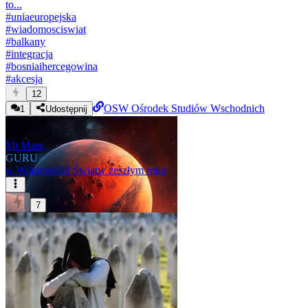
to...
#
uniaeuropejska
#
wiadomosciswiat
#
balkany
#
integracja
#
bosniaihercegowina
#
akcesja
12
OSW Ośrodek Studiów Wschodnich
1
Udostępnij
Mr.Mars
GURU
w
Wiadomości Świat
w zeszłym roku
7