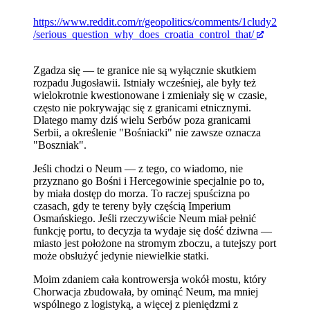
https://www.reddit.com/r/geopolitics/comments/1cludy2
/serious_question_why_does_croatia_control_that/
Zgadza się — te granice nie są wyłącznie skutkiem
rozpadu Jugosławii. Istniały wcześniej, ale były też
wielokrotnie kwestionowane i zmieniały się w czasie,
często nie pokrywając się z granicami etnicznymi.
Dlatego mamy dziś wielu Serbów poza granicami
Serbii, a określenie "Bośniacki" nie zawsze oznacza
"Boszniak".
Jeśli chodzi o Neum — z tego, co wiadomo, nie
przyznano go Bośni i Hercegowinie specjalnie po to,
by miała dostęp do morza. To raczej spuścizna po
czasach, gdy te tereny były częścią Imperium
Osmańskiego. Jeśli rzeczywiście Neum miał pełnić
funkcję portu, to decyzja ta wydaje się dość dziwna —
miasto jest położone na stromym zboczu, a tutejszy port
może obsłużyć jedynie niewielkie statki.
Moim zdaniem cała kontrowersja wokół mostu, który
Chorwacja zbudowała, by ominąć Neum, ma mniej
wspólnego z logistyką, a więcej z pieniędzmi z