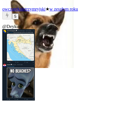
owczareknietrzymryjski
★
w zeszłym roku
5
@Deykun