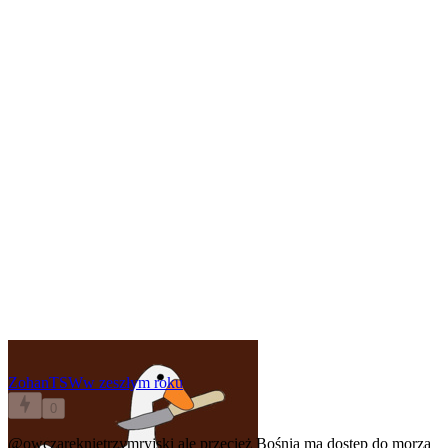
ZohanTSW
w zeszłym roku
0
@owczareknietrzymryjski
ale przecież Bośnia ma dostęp do morza