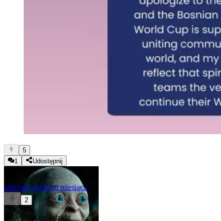
5
1
Udostępnij
radziol
w zeszłym miesiącu
2
@Deykun
tępa dzida