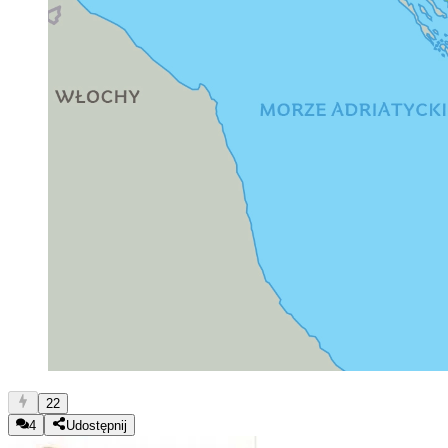
22
4
Udostępnij