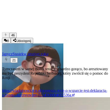
46
8
Udostępnij
JapyczStasiek
w zeszłym roku
21
Tymczasem w samej Bośni teraz jest bardzo gorąco, bo aresztowany
ma być prezydent Republiki Serbskiej, który zwrócił się o pomoc do
Rosji
https://wiadomosci.wp.pl/poprosza-rosje-o-wsparcie-jest-deklaracja-
z-bosni-i-hercegowiny-7134368084093536a