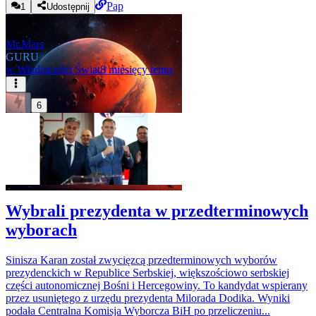
Pap
1
Udostępnij
Mr.Mars
GURU
w
Wiadomości Świat
8 miesięcy temu
6
Wybrali prezydenta w przedterminowych
wyborach
Sinisza Karan został zwycięzcą przedterminowych wyborów
prezydenckich w Republice Serbskiej, większościowo serbskiej
części autonomicznej Bośni i Hercegowiny. To kandydat wspierany
przez usuniętego z urzędu prezydenta Milorada Dodika. Wyniki
podała Centralna Komisja Wyborcza BiH po przeliczeniu...