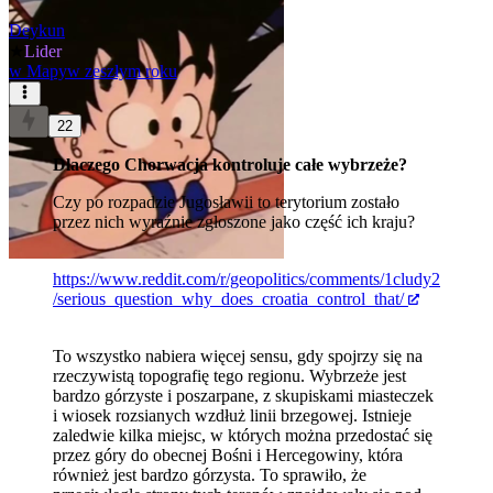
Deykun
★
Lider
w
Mapy
w zeszłym roku
22
Dlaczego Chorwacja kontroluje całe wybrzeże?
Czy po rozpadzie Jugosławii to terytorium zostało
przez nich wyraźnie zgłoszone jako część ich kraju?
https://www.reddit.com/r/geopolitics/comments/1cludy2
/serious_question_why_does_croatia_control_that/
To wszystko nabiera więcej sensu, gdy spojrzy się na
rzeczywistą topografię tego regionu. Wybrzeże jest
bardzo górzyste i poszarpane, z skupiskami miasteczek
i wiosek rozsianych wzdłuż linii brzegowej. Istnieje
zaledwie kilka miejsc, w których można przedostać się
przez góry do obecnej Bośni i Hercegowiny, która
również jest bardzo górzysta. To sprawiło, że