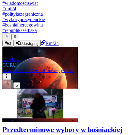
#
wiadomosciswiat
#
rmf24
#
politykazagraniczna
#
wyboryprezydenckie
#
bosniaihercegowina
#
republikaserbska
6
Rmf24
0
Udostępnij
Mr.Mars
GURU
w
Wiadomości Świat
8 miesięcy temu
5
Przedterminowe wybory w bośniackiej