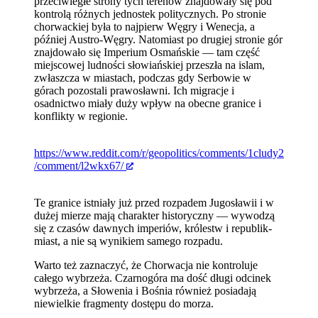
przeciwległe strony tych terenów znajdowały się pod
kontrolą różnych jednostek politycznych. Po stronie
chorwackiej była to najpierw Węgry i Wenecja, a
później Austro-Węgry. Natomiast po drugiej stronie gór
znajdowało się Imperium Osmańskie — tam część
miejscowej ludności słowiańskiej przeszła na islam,
zwłaszcza w miastach, podczas gdy Serbowie w
górach pozostali prawosławni. Ich migracje i
osadnictwo miały duży wpływ na obecne granice i
konflikty w regionie.
https://www.reddit.com/r/geopolitics/comments/1cludy2
/comment/l2wkx67/
Te granice istniały już przed rozpadem Jugosławii i w
dużej mierze mają charakter historyczny — wywodzą
się z czasów dawnych imperiów, królestw i republik-
miast, a nie są wynikiem samego rozpadu.
Warto też zaznaczyć, że Chorwacja nie kontroluje
całego wybrzeża. Czarnogóra ma dość długi odcinek
wybrzeża, a Słowenia i Bośnia również posiadają
niewielkie fragmenty dostępu do morza.