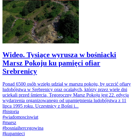
Wideo. Tysiące wyrusza w bośniacki
Marsz Pokoju ku pamięci ofiar
Srebrenicy
Ponad 6500 osób wzięło udział w marszu pokoju, by uczcić ofiary
ludobójstwa w Srebrenicy oraz ocalałych, którzy przez wiele dni
uciekali przed śmiercią. Tegoroczny Marsz Pokoju jest 22. edycją
wydarzenia organizowanego od upamiętnienia ludobójstwa z 11
lipca 1995 roku. Uczestnicy z Bośni i...
#
historia
#
wiadomosciswiat
#
marsz
#
bosniaihercegowina
#
kupamieci