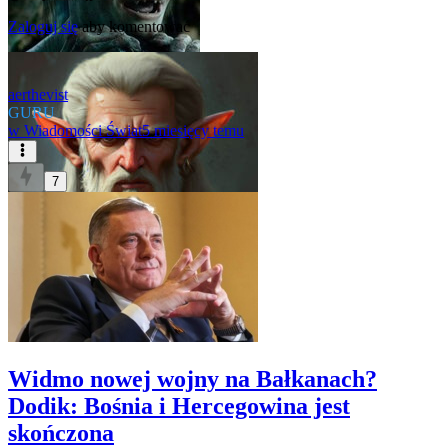
Zaloguj się
aby komentować
aerthevist
GURU
w
Wiadomości Świat
5 miesięcy temu
7
Widmo nowej wojny na Bałkanach?
Dodik: Bośnia i Hercegowina jest
skończona