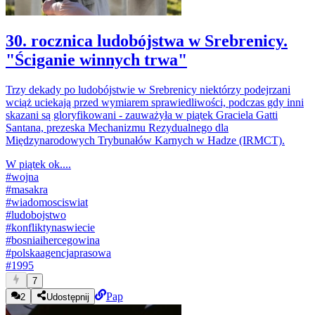
30. rocznica ludobójstwa w Srebrenicy.
"Ściganie winnych trwa"
Trzy dekady po ludobójstwie w Srebrenicy niektórzy podejrzani
wciąż uciekają przed wymiarem sprawiedliwości, podczas gdy inni
skazani są gloryfikowani - zauważyła w piątek Graciela Gatti
Santana, prezeska Mechanizmu Rezydualnego dla
Międzynarodowych Trybunałów Karnych w Hadze (IRMCT).
W piątek ok....
#
wojna
#
masakra
#
wiadomosciswiat
#
ludobojstwo
#
konfliktynaswiecie
#
bosniaihercegowina
#
polskaagencjaprasowa
#
1995
7
Pap
2
Udostępnij