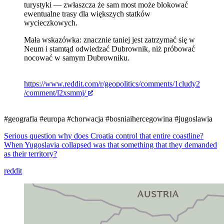
turystyki — zwłaszcza że sam most może blokować
ewentualne trasy dla większych statków
wycieczkowych.
Mała wskazówka: znacznie taniej jest zatrzymać się w
Neum i stamtąd odwiedzać Dubrownik, niż próbować
nocować w samym Dubrowniku.
https://www.reddit.com/r/geopolitics/comments/1cludy2
/comment/l2xsmmj/
#geografia
#europa
#chorwacja
#bosniaihercegowina
#jugoslawia
Serious question why does Croatia control that entire coastline?
When Yugoslavia collapsed was that something that they demanded
as their territory?
reddit