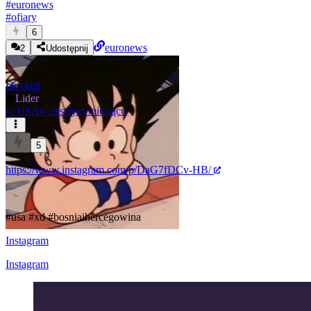
#
euronews
#
ofiary
6
euronews
2
Udostępnij
Deykun
★
Lider
w
USA
w zeszłym miesiącu
5
https://www.instagram.com/p/DaG7fDCv-HB/
#usa
#xd
#bosniaihercegowina
Instagram
Instagram