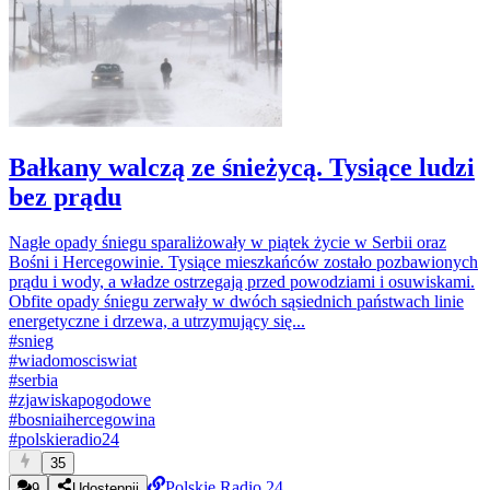
Bałkany walczą ze śnieżycą. Tysiące ludzi
bez prądu
Nagłe opady śniegu sparaliżowały w piątek życie w Serbii oraz
Bośni i Hercegowinie. Tysiące mieszkańców zostało pozbawionych
prądu i wody, a władze ostrzegają przed powodziami i osuwiskami.
Obfite opady śniegu zerwały w dwóch sąsiednich państwach linie
energetyczne i drzewa, a utrzymujący się...
#
snieg
#
wiadomosciswiat
#
serbia
#
zjawiskapogodowe
#
bosniaihercegowina
#
polskieradio24
35
Polskie Radio 24
9
Udostępnij