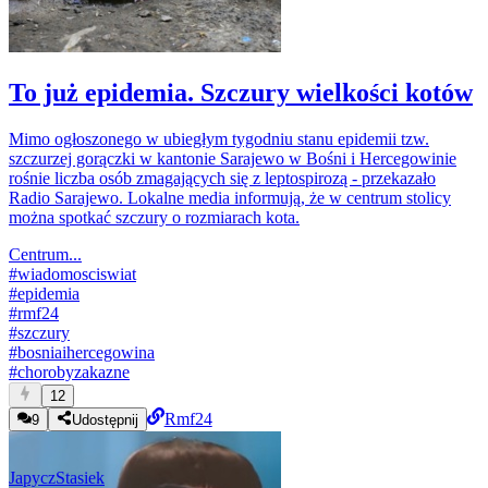
To już epidemia. Szczury wielkości kotów
Mimo ogłoszonego w ubiegłym tygodniu stanu epidemii tzw.
szczurzej gorączki w kantonie Sarajewo w Bośni i Hercegowinie
rośnie liczba osób zmagających się z leptospirozą - przekazało
Radio Sarajewo. Lokalne media informują, że w centrum stolicy
można spotkać szczury o rozmiarach kota.
Centrum...
#
wiadomosciswiat
#
epidemia
#
rmf24
#
szczury
#
bosniaihercegowina
#
chorobyzakazne
12
Rmf24
9
Udostępnij
JapyczStasiek