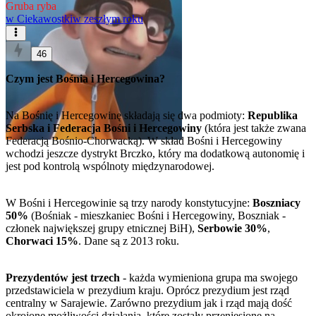
Gruba ryba
w
Ciekawostki
w zeszłym roku
46
Czym jest Bośnia i Hercegowina?
Na Bośnię i Hercegowinę składają się dwa podmioty:
Republika
Serbska i Federacja Bośni i Hercegowiny
(która jest także zwana
Federacją Bośnio-Chorwacką). W skład Bośni i Hercegowiny
wchodzi jeszcze dystrykt Brczko, który ma dodatkową autonomię i
jest pod kontrolą wspólnoty międzynarodowej.
W Bośni i Hercegowinie są trzy narody konstytucyjne:
Boszniacy
50%
(Bośniak - mieszkaniec Bośni i Hercegowiny, Boszniak -
członek największej grupy etnicznej BiH),
Serbowie 30%
,
Chorwaci 15%
. Dane są z 2013 roku.
Prezydentów jest trzech
- każda wymieniona grupa ma swojego
przedstawiciela w prezydium kraju. Oprócz prezydium jest rząd
centralny w Sarajewie. Zarówno prezydium jak i rząd mają dość
okrojone możliwości działania, które zostały przeniesione na