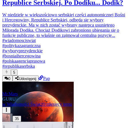
Republice Serbskiej. Po Dodiku... Dodik?
W niedzielę w większościowo serbskiej części autonomicznej Bośni
i Hercegowiny, Republice Serbskiej, odbędą się wybory
prezydenckie. Ma w nich zostać wybrany następca usuniętego
Milorada Dodika. Chociaż Dodikowi zabroniono ubiegania się o
funkcje publiczne, to właśnie on zajmował centralną pozycję...
#
wiadomosciswiat
#
politykazagraniczna
#
wyboryprezydenckie
#
bosniaihercegowina
#
polskaagencjaprasowa
#
republikaserbska
5
Pap
0
Udostępnij
Mr.Mars
GURU
w
Wiadomości Świat
10 miesięcy temu
35