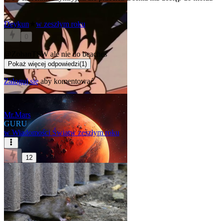
Deykun
★
w zeszłym roku
0
@ZohanTSW
ale nie do beaches
Pokaż więcej odpowiedzi
(
1
)
Zaloguj się
aby komentować
Mr.Mars
GURU
w
Wiadomości Świat
w zeszłym roku
12