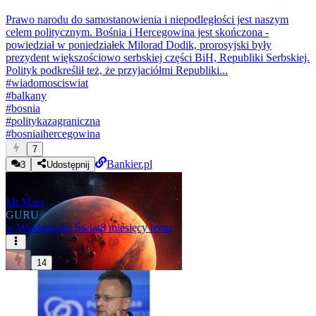
Prawo narodu do samostanowienia i niepodległości jest naszym
celem politycznym. Bośnia i Hercegowina jest skończona -
powiedział w poniedziałek Milorad Dodik, prorosyjski były
prezydent większościowo serbskiej części BiH, Republiki Serbskiej.
Polityk podkreślił też, że przyjaciółmi Republiki...
#
wiadomosciswiat
#
balkany
#
bosnia
#
politykazagraniczna
#
bosniaihercegowina
7
Bankier.pl
3
Udostępnij
Mr.Mars
GURU
w
Wiadomości Świat
8 miesięcy temu
14