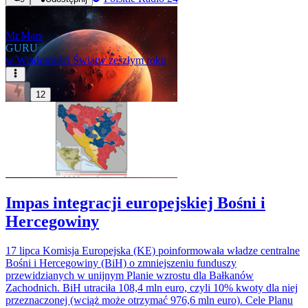
Mr.Mars
GURU
w
Wiadomości Świat
w zeszłym roku
12
Impas integracji europejskiej Bośni i
Hercegowiny
17 lipca Komisja Europejska (KE) poinformowała władze centralne
Bośni i Hercegowiny (BiH) o zmniejszeniu funduszy
przewidzianych w unijnym Planie wzrostu dla Bałkanów
Zachodnich. BiH utraciła 108,4 mln euro, czyli 10% kwoty dla niej
przeznaczonej (wciąż może otrzymać 976,6 mln euro). Cele Planu