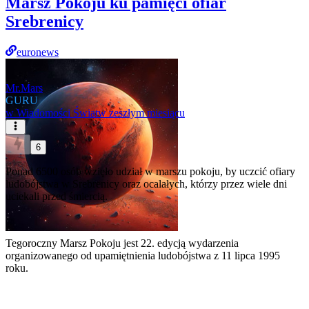
Marsz Pokoju ku pamięci ofiar
Srebrenicy
euronews
Mr.Mars
GURU
w
Wiadomości Świat
w zeszłym miesiącu
6
Ponad 6500 osób wzięło udział w marszu pokoju, by uczcić ofiary
ludobójstwa w Srebrenicy oraz ocalałych, którzy przez wiele dni
uciekali przed śmiercią.
Tegoroczny Marsz Pokoju jest 22. edycją wydarzenia
organizowanego od upamiętnienia ludobójstwa z 11 lipca 1995
roku.