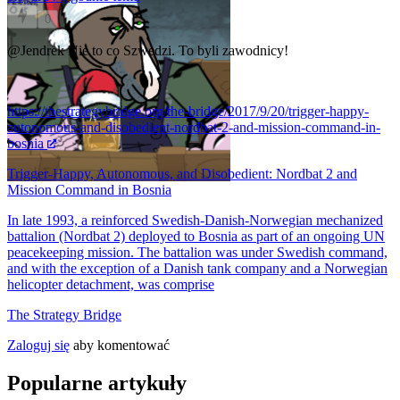
0
@Jendrek
Nie to co Szwedzi. To byli zawodnicy!
https://thestrategybridge.org/the-bridge/2017/9/20/trigger-happy-
autonomous-and-disobedient-nordbat-2-and-mission-command-in-
bosnia
Trigger-Happy, Autonomous, and Disobedient: Nordbat 2 and
Mission Command in Bosnia
In late 1993, a reinforced Swedish-Danish-Norwegian mechanized
battalion (Nordbat 2) deployed to Bosnia as part of an ongoing UN
peacekeeping mission. The battalion was under Swedish command,
and with the exception of a Danish tank company and a Norwegian
helicopter detachment, was comprise
The Strategy Bridge
Zaloguj się
aby komentować
Popularne artykuły