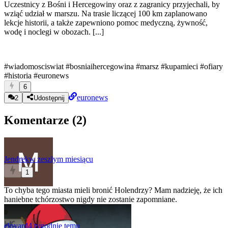
Uczestnicy z Bośni i Hercegowiny oraz z zagranicy przyjechali, by
wziąć udział w marszu. Na trasie liczącej 100 km zaplanowano
lekcje historii, a także zapewniono pomoc medyczną, żywność,
wodę i noclegi w obozach. [...]
#wiadomosciswiat
#bosniaihercegowina
#marsz
#kupamieci
#ofiary
#historia
#euronews
6
euronews
2
Udostępnij
Komentarze (
2
)
Jendrek
w zeszłym miesiącu
1
To chyba tego miasta mieli bronić Holendrzy? Mam nadzieję, że ich
haniebne tchórzostwo nigdy nie zostanie zapomniane.
eloyard
4 tygodnie temu