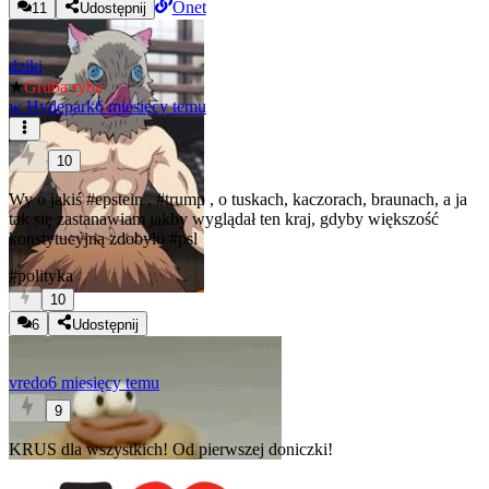
Onet
11
Udostępnij
dziki
★
Gruba ryba
w
Hydepark
6 miesięcy temu
10
Wy o jakiś
#epstein
,
#trump
, o tuskach, kaczorach, braunach, a ja
tak się zastanawiam jakby wyglądał ten kraj, gdyby większość
konstytucyjną zdobyło
#psl
#polityka
10
6
Udostępnij
vredo
6 miesięcy temu
9
KRUS dla wszystkich! Od pierwszej doniczki!