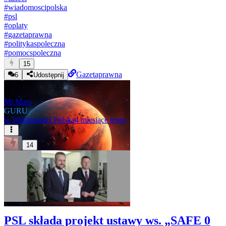
#
wiadomoscipolska
#
psl
#
oplaty
#
gazetaprawna
#
politykaspoleczna
#
pomocspoleczna
15
Gazetaprawna
6
Udostępnij
Mr.Mars
GURU
w
Wiadomości Polska
4 miesiące temu
14
PSL składa projekt ustawy ws. „SAFE 0