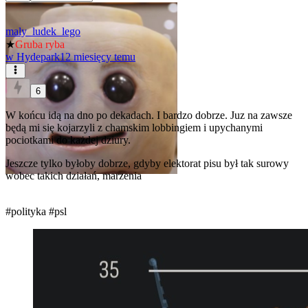
maly_ludek_lego
★
Gruba ryba
w
Hydepark
12 miesięcy temu
6
W końcu idą na dno po dekadach. I bardzo dobrze. Juz na zawsze
będą mi się kojarzyli z chamskim lobbingiem i upychanymi
pociotkami do każdej dziury.
Jeszcze tylko byłoby dobrze, gdyby elektorat pisu był tak surowy
wobec takich działań, marzenia
#polityka
#psl