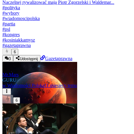
Naczelnej rywalizować mają Piotr Zgorzelski i Waldemar...
#
polityka
#
wybory
#
wiadomoscipolska
#
partia
#
psl
#
kongres
#
kosiniakkamysz
#
gazetaprawna
6
Gazetaprawna
3
Udostępnij
Mr.Mars
GURU
w
Wiadomości Polska
11 miesięcy temu
6