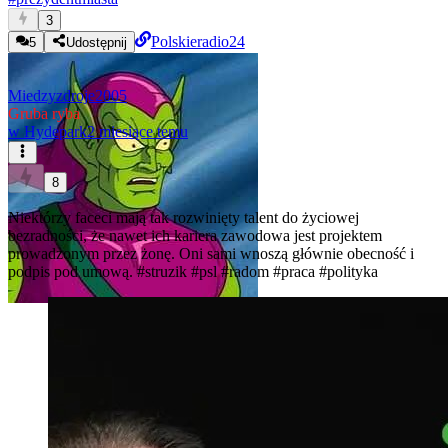
3
Polskieradio24
5
Udostępnij
Miedzyzdroje2005
Gruba ryba
w
Hydepark
2 miesiące temu
8
Niektórzy faceci mają tak rozwinięty talent do życiowej
bezradności, że nawet ich kariera zawodowa jest projektem
prowadzonym przez żonę. Oni sami wnoszą głównie obecność i
podpis pod umową.
#struzik
#psl
#radom
#praca
#polityka