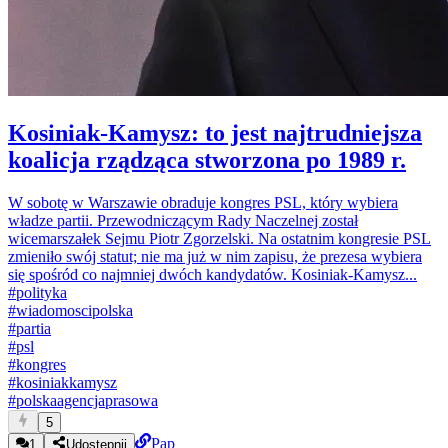
Kosiniak-Kamysz: to jest najtrudniejsza
koalicja rządząca stworzona po 1989 r.
W sobotę w Warszawie obraduje kongres PSL, który wybiera
władze partii. Przewodniczącym Rady Naczelnej został
wicemarszałek Sejmu Piotr Zgorzelski. Na ostatnim kongresie PSL
zmieniło swój statut; nie ma już w nim zapisu, że prezesa wybiera
się spośród co najmniej dwóch kandydatów. Kosiniak-Kamysz...
#
polityka
#
wiadomoscipolska
#
partia
#
psl
#
kongres
#
kosiniakkamysz
#
polskaagencjaprasowa
5
Pap
1
Udostępnij