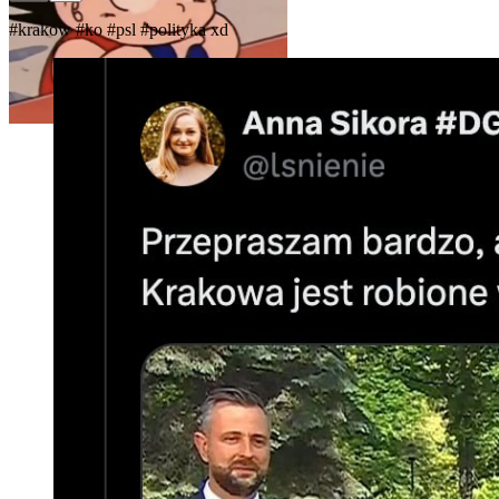
#krakow
#ko
#psl
#polityka
xd