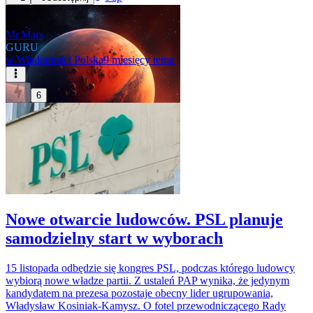
Mr.Mars
GURU
w
Wiadomości Polska
9 miesięcy temu
6
Nowe otwarcie ludowców. PSL planuje
samodzielny start w wyborach
15 listopada odbędzie się kongres PSL, podczas którego ludowcy
wybiorą nowe władze partii. Z ustaleń PAP wynika, że jedynym
kandydatem na prezesa pozostaje obecny lider ugrupowania,
Władysław Kosiniak-Kamysz. O fotel przewodniczącego Rady