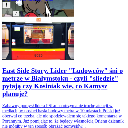
7
East Side Story. Lider "Ludowców" śni o
metrze w Białymstoku - czyli "sliedzie"
pytają czy Kosiniak wie, co Kamysz
planuje?
Zabawny pomysł lidera PSLu na otrzymanie trochę atencji w
mediach, w postaci hasła budowy metra w 10 miastach Polski już
oberwał co trzeba, ale nie spodziewałem się takiego komentarza w
Porannym. Już pomijając to, że będący własnością Orlenu dziennik
nie mógłby w ten sposób obrażać pomysłów...