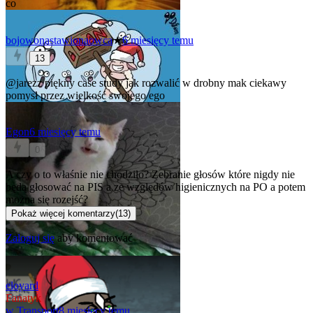
co
bojowonastawionaowca
★
6 miesięcy temu
13
@jarezz
piękny case study jak rozwalić w drobny mak ciekawy
pomysł przez wielkość swojego ego
Egon
6 miesięcy temu
0
A czy o to właśnie nie chodziło? Zebranie głosów które nigdy nie
będą głosować na PIS a ze względów higienicznych na PO a potem
można się rozejść?
Pokaż więcej komentarzy
(
13
)
Zaloguj się
aby komentować
eloyard
Fanatyk
w
Transport
8 miesięcy temu