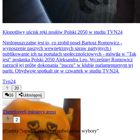
Kłopotliwy uścisk ręki posłów Polski 2050 w studiu TVN24
Niedopuszczalne jest to, co zrobił poseł Bartosz Romowicz -
wynoszenie naszych wewnętrznych spraw partyjnych i
publikowanie ich na portalach społecznościowych - mówiła w "Tak
jest" posłanka Polski 2050 Aleksandra Leo. Wcześniej Romowicz
zarzucił jej próbę dokonania "puczu" w klubie parlamentarnym tej
partii. Obydwoje spotkali się w czwartek w studiu TVN24.
Tvn24
20
16
Udostępnij
Thereforee
6 miesięcy temu
2
@jarezz
"upadek rządu i przedwczesne wybory"