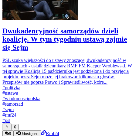
Dwukadencyjność samorządów dzieli
koalicję. W tym tygodniu ustawą zajmie
się Sejm
PSL szuka większości do ustawy znoszącej dwukadencyjność w
samorządach - ustalił dziennikarz RMF FM Kacper Wróblewski. W
tej sprawie Koalicja 15 października jest podzielona i do przyjęcia
projektu przez Sejm może jej brakować kilkunastu głosów.
Przepisów nie poprze Prawo i Sprawiedliwość, które...
#
polityka
#
ustawa
#
wiadomoscipolska
#
samorzad
#
sejm
#
rmf24
#
psl
6
Rmf24
6
Udostępnij