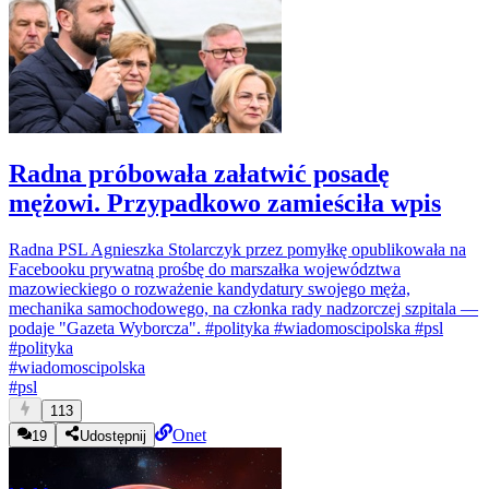
Radna próbowała załatwić posadę
mężowi. Przypadkowo zamieściła wpis
Radna PSL Agnieszka Stolarczyk przez pomyłkę opublikowała na
Facebooku prywatną prośbę do marszałka województwa
mazowieckiego o rozważenie kandydatury swojego męża,
mechanika samochodowego, na członka rady nadzorczej szpitala —
podaje "Gazeta Wyborcza".
#polityka
#wiadomoscipolska
#psl
#
polityka
#
wiadomoscipolska
#
psl
113
Onet
19
Udostępnij