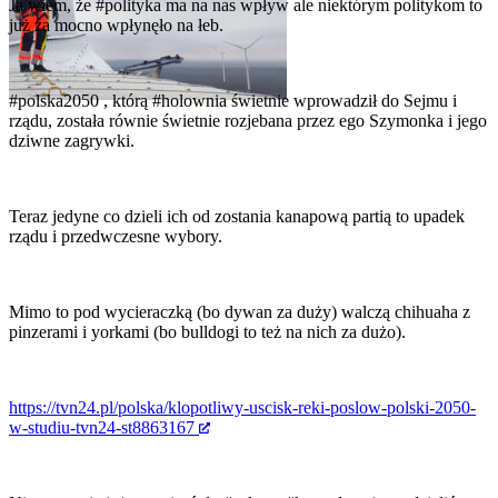
Ja wiem, że
#polityka
ma na nas wpływ ale niektórym politykom to
już za mocno wpłynęło na łeb.
#polska2050
, którą
#holownia
świetnie wprowadził do Sejmu i
rządu, została równie świetnie rozjebana przez ego Szymonka i jego
dziwne zagrywki.
Teraz jedyne co dzieli ich od zostania kanapową partią to upadek
rządu i przedwczesne wybory.
Mimo to pod wycieraczką (bo dywan za duży) walczą chihuaha z
pinzerami i yorkami (bo bulldogi to też na nich za dużo).
https://tvn24.pl/polska/klopotliwy-uscisk-reki-poslow-polski-2050-
w-studiu-tvn24-st8863167