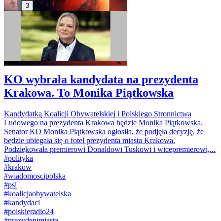
3
KO wybrała kandydata na prezydenta
Krakowa. To Monika Piątkowska
Kandydatką Koalicji Obywatelskiej i Polskiego Stronnictwa
Ludowego na prezydenta Krakowa będzie Monika Piątkowska.
Senator KO Monika Piątkowska ogłosiła, że podjęła decyzję, że
będzie ubiegała się o fotel prezydenta miasta Krakowa.
Podziękowała premierowi Donaldowi Tuskowi i wicepremierowi,...
#
polityka
#
krakow
#
wiadomoscipolska
#
psl
#
koalicjaobywatelska
#
kandydaci
#
polskieradio24
#
prezydentmiasta