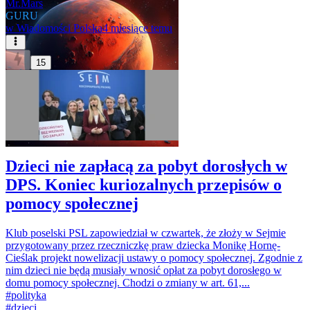
Mr.Mars
GURU
w
Wiadomości Polska
4 miesiące temu
15
Dzieci nie zapłacą za pobyt dorosłych w
DPS. Koniec kuriozalnych przepisów o
pomocy społecznej
Klub poselski PSL zapowiedział w czwartek, że złoży w Sejmie
przygotowany przez rzeczniczkę praw dziecka Monikę Hornę-
Cieślak projekt nowelizacji ustawy o pomocy społecznej. Zgodnie z
nim dzieci nie będą musiały wnosić opłat za pobyt dorosłego w
domu pomocy społecznej. Chodzi o zmiany w art. 61,...
#
polityka
#
dzieci