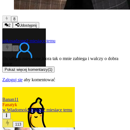
8
2
Udostępnij
jajkosadzone
2 miesiące temu
0
chcialbym miec zone,ktora tak o mnie zabiega i walczy o dobra
prace
Pokaż więcej komentarzy
(
1
)
Zaloguj się
aby komentować
Banan11
Fanatyk
w
Wiadomości Polska
2 miesiące temu
113