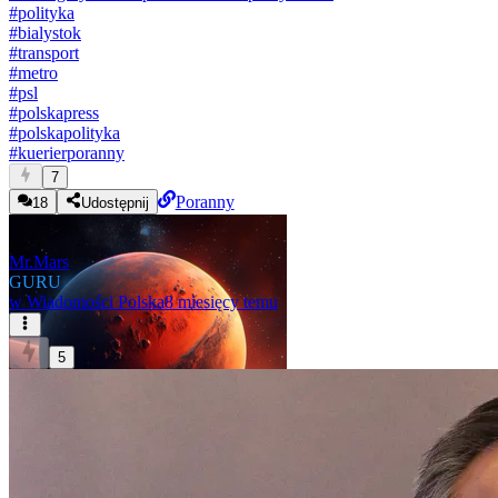
#
polityka
#
bialystok
#
transport
#
metro
#
psl
#
polskapress
#
polskapolityka
#
kuerierporanny
7
Poranny
18
Udostępnij
Mr.Mars
GURU
w
Wiadomości Polska
8 miesięcy temu
5