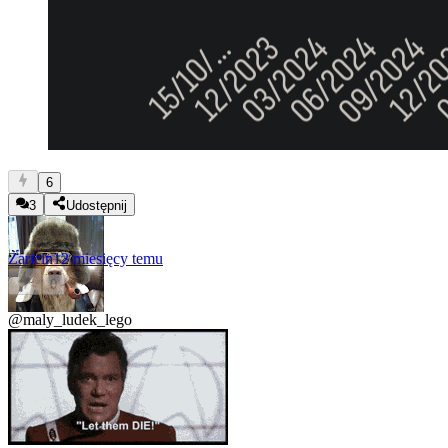
6
3
Udostępnij
Zarieln
12 miesięcy temu
0
@maly_ludek_lego