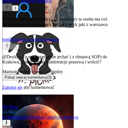
kodyak
w zeszłym miesiącu
1
To gdzie oglaszane jeden c⁎⁎j. Grunt czy ta osoba ma coś
związanego z Krakowem a nie jak Patryk jaki z warszawa
tomilidzons
w zeszłym miesiącu
0
@Deykun
To mieli specjalnie jechać ( z obstawą SOP) do
Krakowa, zrobić krótką konferencje prasową i wrócić?
Marnotrawstwo czasu i pieniędzy
Pokaż więcej komentarzy
(
3
)
Zaloguj się
aby komentować
Mr.Mars
GURU
w
Wiadomości Polska
w zeszłym miesiącu