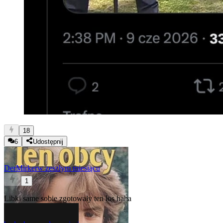
18
6
Udostępnij
DerMirker
w zeszłym miesiącu
1
Libki same sobie zgotowały ten los haha