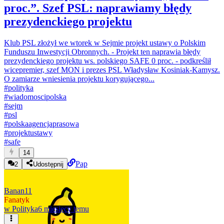
proc.”. Szef PSL: naprawiamy błędy
prezydenckiego projektu
Klub PSL złożył we wtorek w Sejmie projekt ustawy o Polskim
Funduszu Inwestycji Obronnych. - Projekt ten naprawia błędy
prezydenckiego projektu ws. polskiego SAFE 0 proc. - podkreślił
wicepremier, szef MON i prezes PSL Władysław Kosiniak-Kamysz.
O zamiarze wniesienia projektu korygującego...
#
polityka
#
wiadomoscipolska
#
sejm
#
psl
#
polskaagencjaprasowa
#
projektustawy
#
safe
14
Pap
2
Udostępnij
Banan11
Fanatyk
w
Polityka
6 miesięcy temu