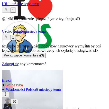
Hilalum
6 miesięcy temu
1
@dziki
nieironicznie spieprzałbym z tego kraju xD
Czokowoko
6 miesięcy temu
1
Myślę że dla takiej ilości lobbystów naukowcy wymyślili by coś
lepszego niż drzwi obrotowe żeby ich szybciej obsługiwać xD
Pokaż więcej komentarzy
(
3
)
Zaloguj się
aby komentować
jarezz
★
Gruba ryba
w
Wiadomości Polska
6 miesięcy temu
20