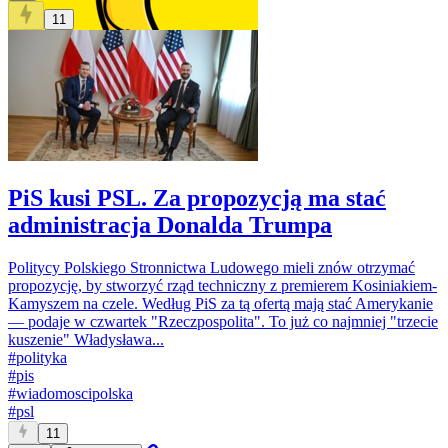
11
PiS kusi PSL. Za propozycją ma stać
administracja Donalda Trumpa
Politycy Polskiego Stronnictwa Ludowego mieli znów otrzymać
propozycję, by stworzyć rząd techniczny z premierem Kosiniakiem-
Kamyszem na czele. Według PiS za tą ofertą mają stać Amerykanie
— podaje w czwartek "Rzeczpospolita". To już co najmniej "trzecie
kuszenie" Władysława...
#
polityka
#
pis
#
wiadomoscipolska
#
psl
11