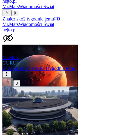
hejto.pl
Mr.Mars
Wiadomości Świat
9
Znalezisko
2 tygodnie temu
0
Mr.Mars
Wiadomości Świat
hejto.pl
Mr.Mars
GURU
w
Wiadomości Polska
3 tygodnie temu
8