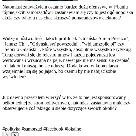
Natomiast zauważyłem ostatnio bardzo dużą ofensywę w j*baniu
tójmiejskcih samorządów i zastanawiam się czy to jest ogólnopolska
akcja czy tylko u nas chcą skruszyć pomarańczowy elektorat?
Widzę mnóstwo treści takich profili jak "Gdańska Strefa Prestiżu",
"Janusz Ch.", "Gdyński syf powszedni", "wbijamszpile.pl" czy
"Sebix o Gdańsku", które wszystko, absolutnie wszystko krytykują.
Teraz dorwali się do rejestru umów i każda pojedyncza jest
wertowana i wrzucana na peje, nawet jak nie ma sensu się czepiać
to i tak oni muszą, bo się uduszą. Dodatkowo w komentarzu
wzajemnie liżą się po jajach, bo czemu by nie nabijać sobie
wyświetleń?
Już dawno przestałem wierzyć w to, że to nie jest sponsorowany
bełkot jednej ze stron politycznych, natomiast zastanawia mnie czy
obserwujecie coś takiego u siebie dotyczące swoich okolic?
#polityka
#samorzad
#facebook
#lokalne
5