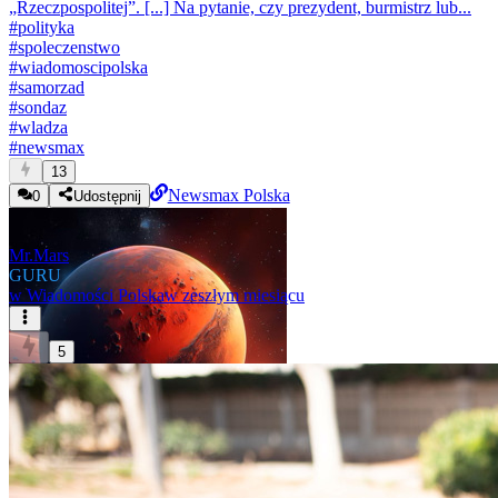
„Rzeczpospolitej”. [...] Na pytanie, czy prezydent, burmistrz lub...
#
polityka
#
spoleczenstwo
#
wiadomoscipolska
#
samorzad
#
sondaz
#
wladza
#
newsmax
13
Newsmax Polska
0
Udostępnij
Mr.Mars
GURU
w
Wiadomości Polska
w zeszłym miesiącu
5