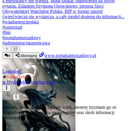
a mieszkańcy nie wiedzą, gdzie szukać odpowiedzi na swoje
pytania. Zdaniem Szymona Osowskiego, prezesa Sieci
Obywatelskiej Watchdog Polska, BIP w formie sprzed
ćwierćwiecza nie wystarcza, a cały model dostępu do informacji...
#
wiadomoscipolska
#
samorzad
#
bip
#
portalsamorzadowy
#
administracjapanstwowa
27
www.portalsamorzadowy.pl
4
Udostępnij
Loginus07
★
Gruba ryba
w
Hydepark
2 tygodnie temu
5
ja wiem, że facebook to ogólnie ściek, niestety trzymam go ze
względu na znajomych na messengerze oraz skrót informacji
sportowych, jakie tam mam.