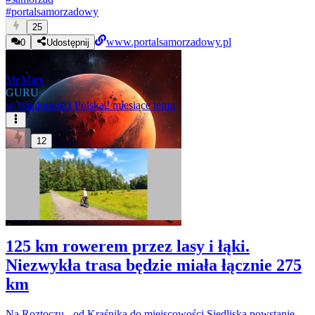
#
portalsamorzadowy
25
www.portalsamorzadowy.pl
0
Udostępnij
Mr.Mars
GURU
w
Wiadomości Polska
2 miesiące temu
12
125 km rowerem przez lasy i łąki.
Niezwykła trasa będzie miała łącznie 275
km
Na Roztoczu - od Kraśnika do miejscowości Siedliska powstanie