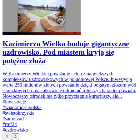
Kazimierza Wielka buduje gigantyczne
uzdrowisko. Pod miastem kryją się
potężne złoża
W Kazimierzy Wielkiej powstanie jeden z największych
kompleksów uzdrowiskowych w południowej Polsce. Inwestycja
warta 250 milionów złotych powstanie dzięki bogatym złożom wód
siarczkowych i ma całkowicie odmienić rolniczy charakter powiatu.
Nowoczesny ośrodek nie tylko przyciągnie kuracjuszy, ale...
#
inwestycje
#
wiadomoscipolska
#
swietokrzyskie
#
samorzad
#
rmf24
#
uzdrowisko
4