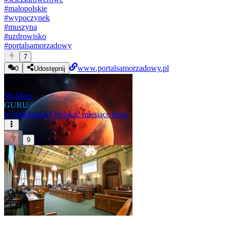
#
malopolskie
#
wypoczynek
#
muszyna
#
uzdrowisko
#
portalsamorzadowy
7
www.portalsamorzadowy.pl
0
Udostępnij
Mr.Mars
GURU
w
Wiadomości Polska
2 miesiące temu
9