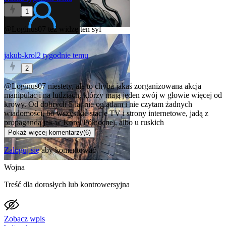
1
@Loginus07
też widzę ten syf
jakub-krol
2 tygodnie temu
2
@Loginus07
niestety, ale to chyba jakaś zorganizowana akcja
manipulacji na ludziach, którzy mają jeden zwój w głowie więcej od
krowy. Od dobrych 5 lat nie oglądam i nie czytam żadnych
wiadomości, bo wszystkie stacje TV i strony internetowe, jadą z
propagandą jak w Korei Północnej, albo u ruskich
Pokaż więcej komentarzy
(
6
)
Zaloguj się
aby komentować
Wojna
Treść dla dorosłych lub kontrowersyjna
Zobacz wpis