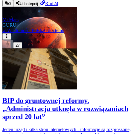
Rmf24
0
Udostępnij
Mr.Mars
GURU
w
Wiadomości Polska
6 dni temu
27
BIP do gruntownej reformy.
„Administracja utknęła w rozwiązaniach
sprzed 20 lat”
Jeden urząd i kilka stron internetowych - informacje są rozproszone,