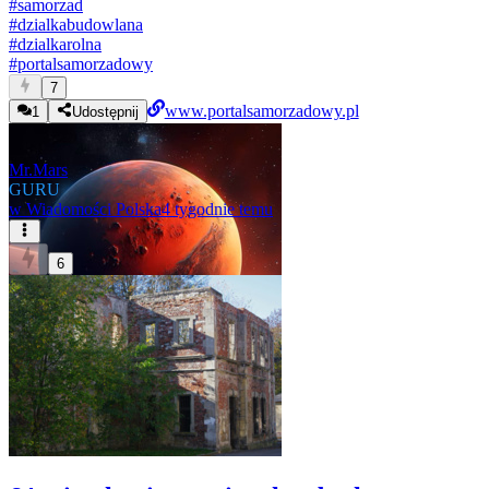
#
samorzad
#
dzialkabudowlana
#
dzialkarolna
#
portalsamorzadowy
7
www.portalsamorzadowy.pl
1
Udostępnij
Mr.Mars
GURU
w
Wiadomości Polska
4 tygodnie temu
6