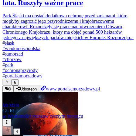
lata. Ruszyły ważne prace
Park Śląski ma dostać dodatkową ochronę przed zmianami, które
mogłyby zagrozić jego przyrodniczemu i krajobrazowemu
charakterowi. Rozpoczęły się prace nad utworzeniem Obszaru
Chronionego Krajobrazu, który ma objąć ponad 500 hektarów
jednego z największych parków miejskich w Europie. Rozpoczęto...
#
slask
#
wiadomoscipolska
#
samorzad
#
chorzow
#
park
#
ochronaprzyrody
#
portalsamorzadowy
6
www.portalsamorzadowy.pl
0
Udostępnij
Mr.Mars
GURU
w
Wiadomości Polska
w zeszłym miesiącu
4