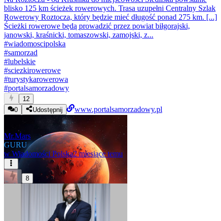
blisko 125 km ścieżek rowerowych. Trasa uzupełni Centralny Szlak
Rowerowy Roztocza, który będzie mieć długość ponad 275 km. [...]
Ścieżki rowerowe będą prowadzić przez powiat biłgorajski,
janowski, kraśnicki, tomaszowski, zamojski, z...
#
wiadomoscipolska
#
samorzad
#
lubelskie
#
sciezkirowerowe
#
turystykarowerowa
#
portalsamorzadowy
12
www.portalsamorzadowy.pl
0
Udostępnij
Mr.Mars
GURU
w
Wiadomości Polska
2 miesiące temu
8