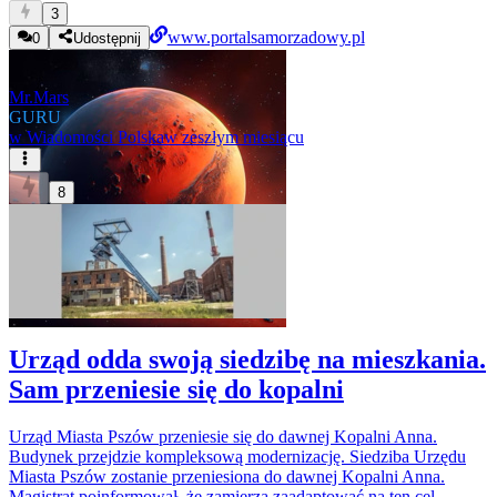
3
www.portalsamorzadowy.pl
0
Udostępnij
Mr.Mars
GURU
w
Wiadomości Polska
w zeszłym miesiącu
8
Urząd odda swoją siedzibę na mieszkania.
Sam przeniesie się do kopalni
Urząd Miasta Pszów przeniesie się do dawnej Kopalni Anna.
Budynek przejdzie kompleksową modernizację. Siedziba Urzędu
Miasta Pszów zostanie przeniesiona do dawnej Kopalni Anna.
Magistrat poinformował, że zamierza zaadaptować na ten cel