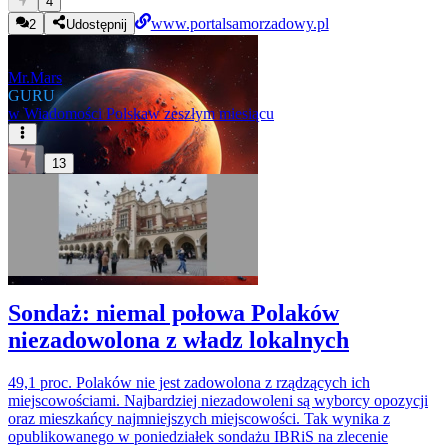
4
www.portalsamorzadowy.pl
2
Udostępnij
Mr.Mars
GURU
w
Wiadomości Polska
w zeszłym miesiącu
13
Sondaż: niemal połowa Polaków
niezadowolona z władz lokalnych
49,1 proc. Polaków nie jest zadowolona z rządzących ich
miejscowościami. Najbardziej niezadowoleni są wyborcy opozycji
oraz mieszkańcy najmniejszych miejscowości. Tak wynika z
opublikowanego w poniedziałek sondażu IBRiS na zlecenie