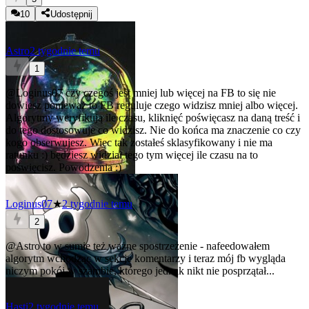
10
Udostępnij
Astro
2 tygodnie temu
1
@Loginus07
czy czegoś jest mniej lub więcej na FB to się nie
dowiesz ponieważ to FB reguluje czego widzisz mniej albo więcej.
Algorytmy weryfikują ile czasu, kliknięć poświęcasz na daną treść i
do tego dostosowuje co widzisz. Nie do końca ma znaczenie co czy
kogo obserwujesz. Więc tak zostałeś sklasyfikowany i nie ma
ratunku :) będziesz widział tego tym więcej ile czasu na to
poświęcisz. Powodzenia :)
Loginus07
★
2 tygodnie temu
2
@Astro
to w sumie też ważne spostrzeżenie - nafeedowałem
algorytm wchodząc w sekcje komentarzy i teraz mój fb wygląda
niczym pokój w szambie, którego jednak nikt nie posprzątał...
Hasti
2 tygodnie temu