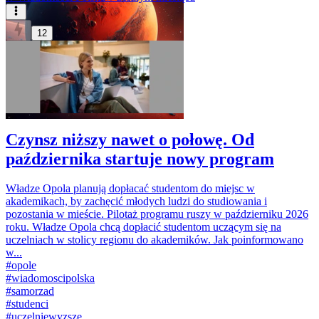
12
Czynsz niższy nawet o połowę. Od
października startuje nowy program
Władze Opola planują dopłacać studentom do miejsc w
akademikach, by zachęcić młodych ludzi do studiowania i
pozostania w mieście. Pilotaż programu ruszy w październiku 2026
roku. Władze Opola chcą dopłacić studentom uczącym się na
uczelniach w stolicy regionu do akademików. Jak poinformowano
w...
#
opole
#
wiadomoscipolska
#
samorzad
#
studenci
#
uczelniewyzsze