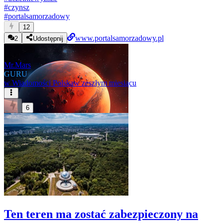
#
czynsz
#
portalsamorzadowy
12
www.portalsamorzadowy.pl
2
Udostępnij
Mr.Mars
GURU
w
Wiadomości Polska
w zeszłym miesiącu
6
Ten teren ma zostać zabezpieczony na