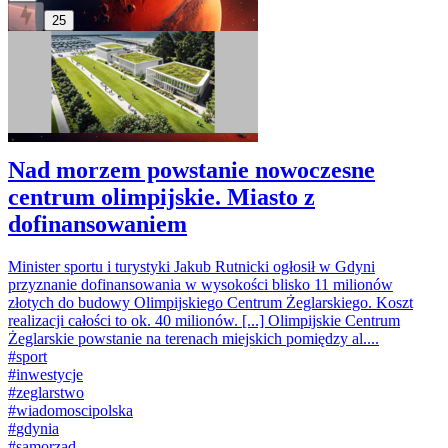
25
Nad morzem powstanie nowoczesne
centrum olimpijskie. Miasto z
dofinansowaniem
Minister sportu i turystyki Jakub Rutnicki ogłosił w Gdyni
przyznanie dofinansowania w wysokości blisko 11 milionów
złotych do budowy Olimpijskiego Centrum Żeglarskiego. Koszt
realizacji całości to ok. 40 milionów. [...] Olimpijskie Centrum
Żeglarskie powstanie na terenach miejskich pomiędzy al....
#
sport
#
inwestycje
#
zeglarstwo
#
wiadomoscipolska
#
gdynia
#
samorzad