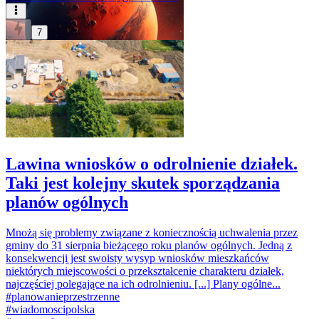
7
Lawina wniosków o odrolnienie działek.
Taki jest kolejny skutek sporządzania
planów ogólnych
Mnożą się problemy związane z koniecznością uchwalenia przez
gminy do 31 sierpnia bieżącego roku planów ogólnych. Jedną z
konsekwencji jest swoisty wysyp wniosków mieszkańców
niektórych miejscowości o przekształcenie charakteru działek,
najczęściej polegające na ich odrolnieniu. [...] Plany ogólne...
#
planowanieprzestrzenne
#
wiadomoscipolska