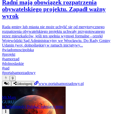
Radni mają obowiązek rozpatrzenia
obywatelskiego projektu. Zapadł ważny
wyrok
Rada gminy lub miasta nie może uchylić się od merytorycznego
rozpatrzenia obywatelskiego projektu uchwały przygotowanego
przez mieszkańców, jeśli ten spełnia wymogi formalne - orzekł
Wojewódzki Sąd Administracyjny we Wrocławiu. Do Rady Gminy
Udanin (woj. dolnośląskie) w ramach inicjatywy...
#
wiadomoscipolska
#
projekt
#
samorzad
#
dolnoslaskie
#
sad
#
portalsamorzadowy
9
www.portalsamorzadowy.pl
0
Udostępnij
Mr.Mars
GURU
w
Wiadomości Polska
2 miesiące temu