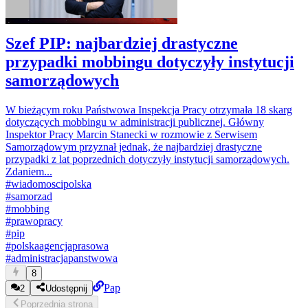
Szef PIP: najbardziej drastyczne
przypadki mobbingu dotyczyły instytucji
samorządowych
W bieżącym roku Państwowa Inspekcja Pracy otrzymała 18 skarg
dotyczących mobbingu w administracji publicznej. Główny
Inspektor Pracy Marcin Stanecki w rozmowie z Serwisem
Samorządowym przyznał jednak, że najbardziej drastyczne
przypadki z lat poprzednich dotyczyły instytucji samorządowych.
Zdaniem...
#
wiadomoscipolska
#
samorzad
#
mobbing
#
prawopracy
#
pip
#
polskaagencjaprasowa
#
administracjapanstwowa
8
Pap
2
Udostępnij
Poprzednia
strona