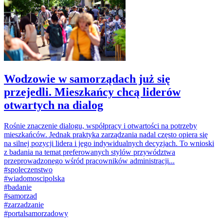
Wodzowie w samorządach już się
przejedli. Mieszkańcy chcą liderów
otwartych na dialog
Rośnie znaczenie dialogu, współpracy i otwartości na potrzeby
mieszkańców. Jednak praktyka zarządzania nadal często opiera się
na silnej pozycji lidera i jego indywidualnych decyzjach. To wnioski
z badania na temat preferowanych stylów przywództwa
przeprowadzonego wśród pracowników administracji...
#
spoleczenstwo
#
wiadomoscipolska
#
badanie
#
samorzad
#
zarzadzanie
#
portalsamorzadowy