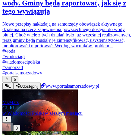
wody. Gminy będą raportować, jak się z
tego wywiązują
Nowe przepisy nakładają na samorządy obowiązek aktywnego
działania na rzecz zapewnienia powszechnego dostępu do wody
pitnej. Choć wiele z tych działań było już wcześniej realizowanych,
teraz gminy będą musiały je zintensyfikować, usystematyzować,
monitorować i raportować. Według szacunków problem...
#
woda
#
wodociagi
#
wiadomoscipolska
#
samorzad
#
portalsamorzadowy
5
www.portalsamorzadowy.pl
1
Udostępnij
Mr.Mars
GURU
w
Wiadomości Polska
w zeszłym miesiącu
3