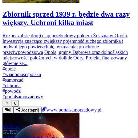
Zbiornik sprzed 1939 r. będzie dwa razy
większy. Uchroni kilka miast
Rozpoczął się drugi etap przebudowy polderu Żelazna w Opolu.
Inwestycja znacząco zwiększy pojemność suchego zbiornika i
podwoi jego powierzchnię, wzmacniając ochronę
przeciwpowodziową Opola, gminy Dąbrowa oraz dolnośląskich
miejscowości położonych w dolinie Odry. Projekt, finansowany
głównie ze...
#
opole
#
wiadomoscipolska
#
samorzad
#
ochrona
#
powodz
#
portalsamorzadowy
6
www.portalsamorzadowy.pl
0
Udostępnij
Mr.Mars
GURU
w
Wiadomości Polska
2 miesiące temu