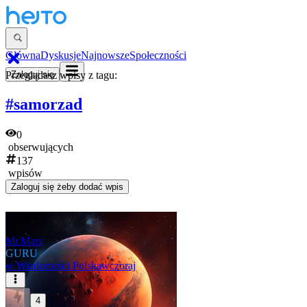
Główna
Dyskusje
Najnowsze
Społeczności
Przeglądasz wpisy z tagu:
Zaloguj się
#samorzad
0
obserwujących
137
wpisów
Zaloguj się
żeby dodać wpis
Mr.Mars
GURU
w
Wiadomości Polska
wczoraj
4