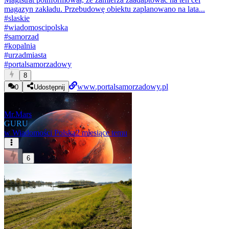
magazyn zakładu. Przebudowę obiektu zaplanowano na lata...
#
slaskie
#
wiadomoscipolska
#
samorzad
#
kopalnia
#
urzadmiasta
#
portalsamorzadowy
8
www.portalsamorzadowy.pl
0
Udostępnij
Mr.Mars
GURU
w
Wiadomości Polska
2 miesiące temu
6