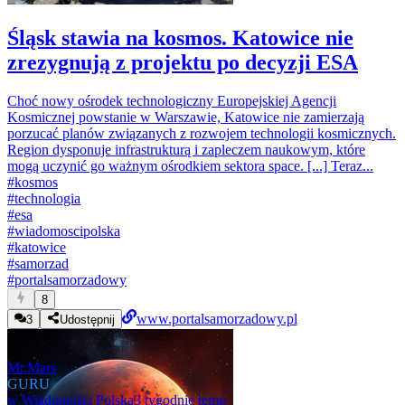
Śląsk stawia na kosmos. Katowice nie
zrezygnują z projektu po decyzji ESA
Choć nowy ośrodek technologiczny Europejskiej Agencji
Kosmicznej powstanie w Warszawie, Katowice nie zamierzają
porzucać planów związanych z rozwojem technologii kosmicznych.
Region dysponuje infrastrukturą i zapleczem naukowym, które
mogą uczynić go ważnym ośrodkiem sektora space. [...] Teraz...
#
kosmos
#
technologia
#
esa
#
wiadomoscipolska
#
katowice
#
samorzad
#
portalsamorzadowy
8
www.portalsamorzadowy.pl
3
Udostępnij
Mr.Mars
GURU
w
Wiadomości Polska
3 tygodnie temu