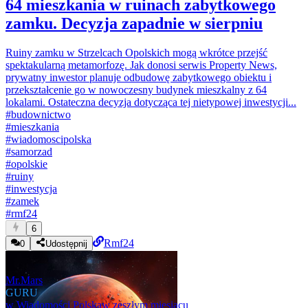
64 mieszkania w ruinach zabytkowego
zamku. Decyzja zapadnie w sierpniu
Ruiny zamku w Strzelcach Opolskich mogą wkrótce przejść
spektakularną metamorfozę. Jak donosi serwis Property News,
prywatny inwestor planuje odbudowę zabytkowego obiektu i
przekształcenie go w nowoczesny budynek mieszkalny z 64
lokalami. Ostateczna decyzja dotycząca tej nietypowej inwestycji...
#
budownictwo
#
mieszkania
#
wiadomoscipolska
#
samorzad
#
opolskie
#
ruiny
#
inwestycja
#
zamek
#
rmf24
6
Rmf24
0
Udostępnij
Mr.Mars
GURU
w
Wiadomości Polska
w zeszłym miesiącu