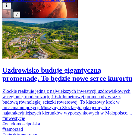
7
Uzdrowisko buduje gigantyczną
promenadę. To będzie nowe serce kurortu
Złockie realizuje jedną z największych inwestycji uzdrowiskowych
w regionie, modernizację 1,6-kilometrowej promenady wraz z
budową równoległej ścieżki rowerowej. To kluczowy krok w
umacnianiu pozycji Muszyny i Złockiego jako jednych z
najatrakcyjniejszych kierunków wypoczynkowych w Małopolsce....
#
inwestycje
#
wiadomoscipolska
#
samorzad
#
sciezkirowerowe