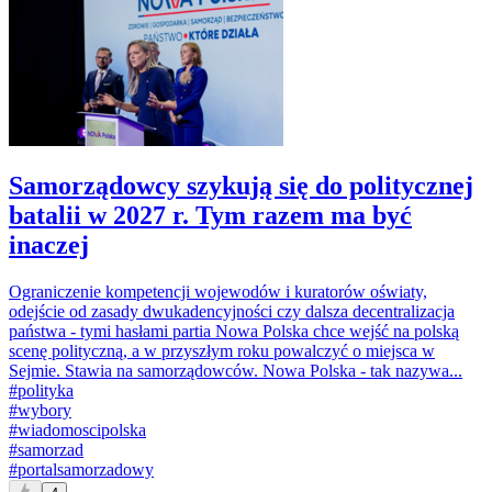
Samorządowcy szykują się do politycznej
batalii w 2027 r. Tym razem ma być
inaczej
Ograniczenie kompetencji wojewodów i kuratorów oświaty,
odejście od zasady dwukadencyjności czy dalsza decentralizacja
państwa - tymi hasłami partia Nowa Polska chce wejść na polską
scenę polityczną, a w przyszłym roku powalczyć o miejsca w
Sejmie. Stawia na samorządowców. Nowa Polska - tak nazywa...
#
polityka
#
wybory
#
wiadomoscipolska
#
samorzad
#
portalsamorzadowy