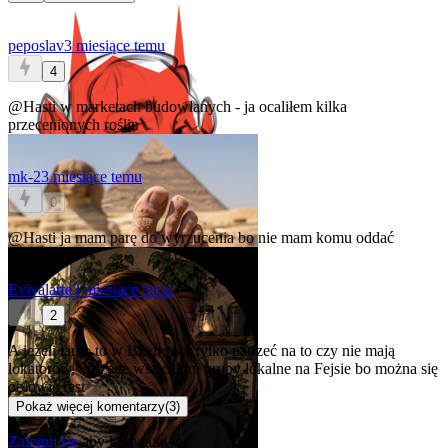
peposlav
3 miesiące temu
4
@Hasti
w marketach budowlanych - ja ocaliłem kilka
przecenionych roślin
mk-2
3 miesiące temu
0
@Hasti
ja mam parę do wyrzucenia bo nie mam komu oddać
Evivalarte
3 miesiące temu
2
A jeżeli tanio to w Biedronce tylko patrzeć na to czy nie mają
lokatorów, i przede wszystkim grupy lokalne na Fejsie bo można się
obłowić fest
Pokaż więcej komentarzy
(
3
)
Zaloguj się
aby komentować