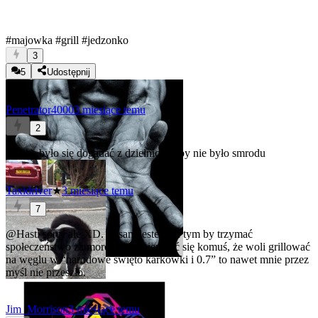
#majowka
#grill
#jedzonko
3
5
Udostępnij
Penetrator4000
3 miesiące temu
2
Trzeba było się dogadać z dzielnicą to by nie było smrodu
Taxidriver
★
3 miesiące temu
7
@Hasti
sorry ale XD. Ja sam jestem za tym by trzymać
społeczeństwo za mordę ale wpieprzać się komuś, że woli grillować
na węglu w “narodowe święto karkówki i 0.7” to nawet mnie przez
myśl nie przeszło.
Jim_Morrison
3 miesiące temu