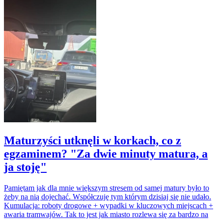
Maturzyści utknęli w korkach, co z
egzaminem? "Za dwie minuty matura, a
ja stoję"
Pamiętam jak dla mnie większym stresem od samej matury było to
żeby na nią dojechać. Współczuję tym którym dzisiaj się nie udało.
Kumulacja: roboty drogowe + wypadki w kluczowych miejscach +
awaria tramwajów. Tak to jest jak miasto rozlewa się za bardzo na