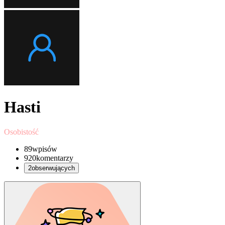
Hasti
Osobistość
89
wpisów
920
komentarzy
2
obserwujących