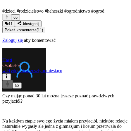
#dzieci
#rodzicielstwo
#heheszki
#ogrodnictwo
#ogrod
65
11
Udostępnij
Pokaż komentarze
(
11
)
Zaloguj się
aby komentować
Hasti
Osobistość
w
Hydepark
w zeszłym miesiącu
52
Czy mając ponad 30 lat można jeszcze poznać prawdziwych
przyjaciół?
Na każdym etapie swojego życia miałem przyjaciół, niektóre relacje
naturalnie wygasły ale jedna z gimnazjum i liceum przetrwała do