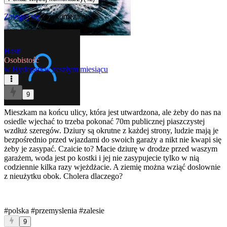
Zaloguj się
aby komentować
Hasti
Osobistość
w
Hydepark
w zeszłym miesiącu
9
Mieszkam na końcu ulicy, która jest utwardzona, ale żeby do nas na
osiedle wjechać to trzeba pokonać 70m publicznej piaszczystej
wzdłuż szeregów. Dziury są okrutne z każdej strony, ludzie mają je
bezpośrednio przed wjazdami do swoich garaży a nikt nie kwapi się
żeby je zasypać. Czaicie to? Macie dziurę w drodze przed waszym
garażem, woda jest po kostki i jej nie zasypujecie tylko w nią
codziennie kilka razy wjeżdżacie. A ziemię można wziąć doslownie
z nieużytku obok. Cholera dlaczego?
#polska
#przemyslenia
#zalesie
9