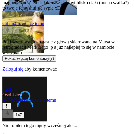
magnetyczne Ziemii. Jak masz go zbyt blisko ciała (nocna szafka?)
to twoje feng shui sie sypie xD
Giban
4 miesiące temu
0
Póki wyro twarde to zasne z głową skierowana na Marsa w
retrogradacji Merkurego :p a już najlepiej to się w namiocie
wysypiam
Pokaż więcej komentarzy
(
7
)
Zaloguj się
aby komentować
Hasti
Osobistość
w
Hydepark
4 miesiące temu
147
Nie robiłem tego nigdy wcześniej ale....