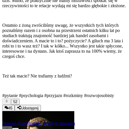
dziś. Mimo, że praktycznie nie mamy możliwości spotkać się w
rzeczywistości to te relacje wydają mi się bardzo głębokie i złożone.
Ostatnio z żoną zwróciliśmy uwagę, że wszystkich tych których
poznaliśmy razem i z osobna na przestrzeni ostatnich kilku lat po
studiach traktują znajomość bardziej jak handel zasobami i
doświadczeniem. A macie to i to? pożyczycie? A giluch ma 3 lata i
robi to i to wasz też? I tak w kółko... Wszystko jest takie spłycone,
interesowne i na dystans. Jak ktoś zaprasza to na 100% wiemy, że
czegoś chce.
Też tak macie? Nie trafiamy z ludźmi?
#pytanie
#psychologia
#przyjazn
#rozkminy
#rozwojosobisty
52
45
Udostępnij
Marcus-Aurelius-64
w zeszłym miesiącu