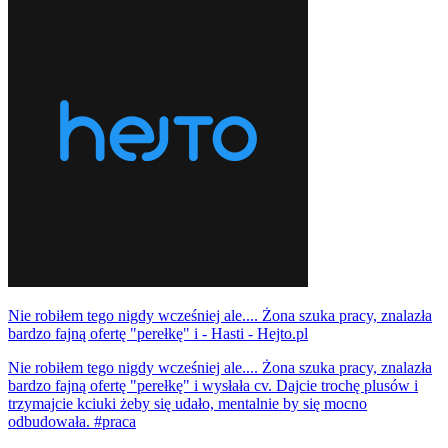
Nie robiłem tego nigdy wcześniej ale.... Żona szuka pracy, znalazła
bardzo fajną ofertę "perełkę" i - Hasti - Hejto.pl
Nie robiłem tego nigdy wcześniej ale.... Żona szuka pracy, znalazła
bardzo fajną ofertę "perełkę" i wysłała cv. Dajcie trochę plusów i
trzymajcie kciuki żeby się udało, mentalnie by się mocno
odbudowała. #praca