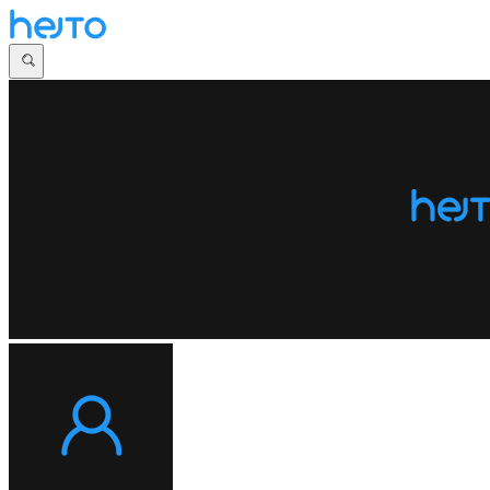
Główna
Dyskusje
Najnowsze
Społeczności
Zaloguj się