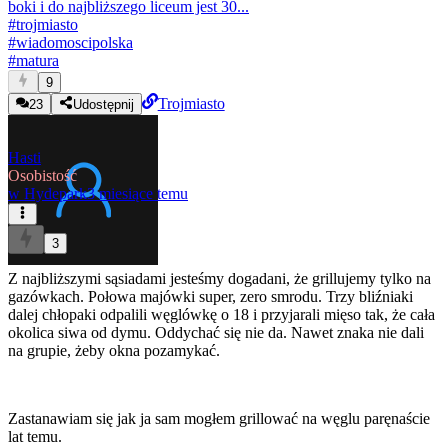
boki i do najbliższego liceum jest 30...
#
trojmiasto
#
wiadomoscipolska
#
matura
9
Trojmiasto
23
Udostępnij
Hasti
Osobistość
w
Hydepark
3 miesiące temu
3
Z najbliższymi sąsiadami jesteśmy dogadani, że grillujemy tylko na
gazówkach. Połowa majówki super, zero smrodu. Trzy bliźniaki
dalej chłopaki odpalili węglówkę o 18 i przyjarali mięso tak, że cała
okolica siwa od dymu. Oddychać się nie da. Nawet znaka nie dali
na grupie, żeby okna pozamykać.
Zastanawiam się jak ja sam mogłem grillować na węglu paręnaście
lat temu.