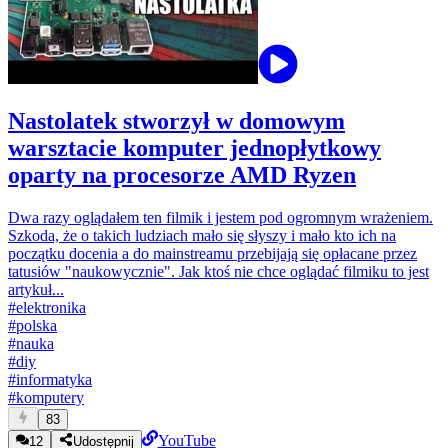
Nastolatek stworzył w domowym
warsztacie komputer jednopłytkowy
oparty na procesorze AMD Ryzen
Dwa razy oglądałem ten filmik i jestem pod ogromnym wrażeniem.
Szkoda, że o takich ludziach mało się słyszy i mało kto ich na
początku docenia a do mainstreamu przebijają się opłacane przez
tatusiów "naukowycznie". Jak ktoś nie chce oglądać filmiku to jest
artykuł...
#
elektronika
#
polska
#
nauka
#
diy
#
informatyka
#
komputery
83
YouTube
12
Udostępnij