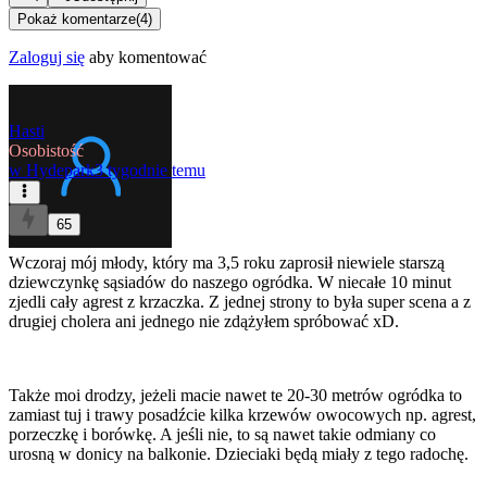
Pokaż komentarze
(
4
)
Zaloguj się
aby komentować
Hasti
Osobistość
w
Hydepark
3 tygodnie temu
65
Wczoraj mój młody, który ma 3,5 roku zaprosił niewiele starszą
dziewczynkę sąsiadów do naszego ogródka. W niecałe 10 minut
zjedli cały agrest z krzaczka. Z jednej strony to była super scena a z
drugiej cholera ani jednego nie zdążyłem spróbować xD.
Także moi drodzy, jeżeli macie nawet te 20-30 metrów ogródka to
zamiast tuj i trawy posadźcie kilka krzewów owocowych np. agrest,
porzeczkę i borówkę. A jeśli nie, to są nawet takie odmiany co
urosną w donicy na balkonie. Dzieciaki będą miały z tego radochę.