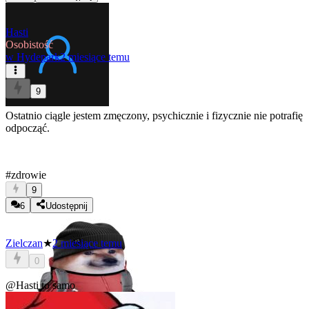
Hasti
Osobistość
w
Hydepark
2 miesiące temu
9
Ostatnio ciągle jestem zmęczony, psychicznie i fizycznie nie potrafię
odpocząć.
#zdrowie
9
6
Udostępnij
Zielczan
★
2 miesiące temu
0
@Hasti
to samo