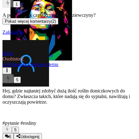
1
A podpaski jak często zmieniacie, dziewczyny?
Pokaż więcej komentarzy
(
2
)
Zaloguj się
aby komentować
Hasti
Osobistość
w
Hydepark
3 miesiące temu
5
Hej, gdzie najtaniej zdobyć dużą ilość roślin doniczkowych do
domu? Zwłaszcza takich, które nadają się do sypialni, nawilżają i
oczyszczają powietrze.
#pytanie
#rosliny
5
6
Udostępnij