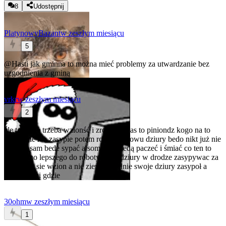
8
Udostępnij
PlatynowyBazant
w zeszłym miesiącu
5
@Hasti
jak gminna to można mieć problemy za utwardzanie bez
uzgodnienia z gminą
vrkr
w zeszłym miesiącu
2
ale to panie trzeba wzionść i zrobić a czas to piniondz kogo na to
stać panie raz zasypie potem rozajo i znowu dziury bedo nikt już nie
zasypie sam bede sypać a somsiady bedą paczeć i śmiać co ten to
nic nie mo lepszego do roboty tylko dziury w drodze zasypywac za
robote by sie wzion a nie ziemie kradnie swoje dziury zasypoł a
reszta drogi gdzie
30ohm
w zeszłym miesiącu
1