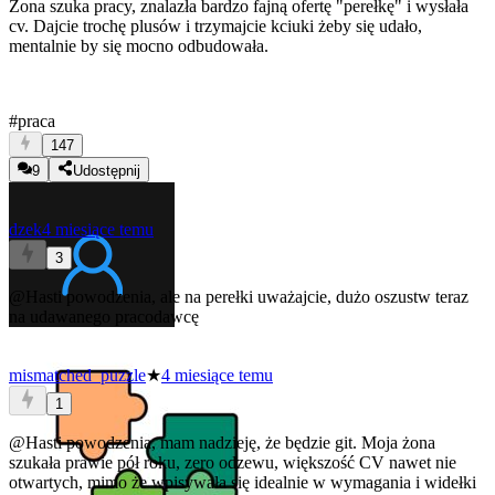
Żona szuka pracy, znalazła bardzo fajną ofertę "perełkę" i wysłała
cv. Dajcie trochę plusów i trzymajcie kciuki żeby się udało,
mentalnie by się mocno odbudowała.
#praca
147
9
Udostępnij
dzek
4 miesiące temu
3
@Hasti
powodzenia, ale na perełki uważajcie, dużo oszustw teraz
na udawanego pracodawcę
mismatched_puzzle
★
4 miesiące temu
1
@Hasti
powodzenia, mam nadzieję, że będzie git. Moja żona
szukała prawie pół roku, zero odzewu, większość CV nawet nie
otwartych, mimo że wpisywała się idealnie w wymagania i widełki