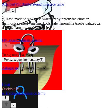
AdelbertVonBimberstein
2 miesiące temu
1
@Hasti
życie to sinusoida ważne żeby przetrwać chociaż
diagnostyka nigdy nie zaszkodzi, ale generalnie trzeba patrzeć za
daleko. Tam przeważnie jest lepiej.
Fly_agaric
2 miesiące temu
0
To się nazywa 'życie'.
Pokaż więcej komentarzy
(
3
)
Zaloguj się
aby komentować
Hasti
Osobistość
w
Hydepark
3 miesiące temu
9