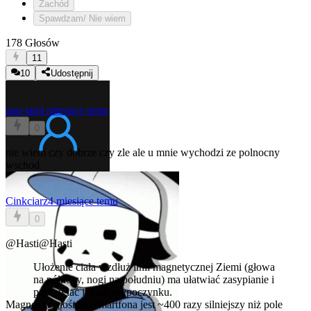
Zachód
Spawdzam/ Nie wiem
178 Głosów
11
10
Udostępnij
pan-jan
4 miesiące temu
0
nie wiem czy dobrze czy zle ale u mnie wychodzi ze polnocny
wschod
Cinkciarz
4 miesiące temu
0
@Hasti
@Hasti
Ułożenie ciała wzdłuż linii magnetycznej Ziemi (głowa
na północy, nogi na południu) ma ułatwiać zasypianie i
poprawiać jakość wypoczynku.
Magnes w głośniku smartfona jest ~400 razy silniejszy niż pole