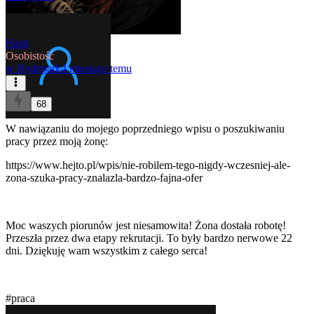
Hasti
Osobistość
w
Hydepark
4 miesiące temu
68
W nawiązaniu do mojego poprzedniego wpisu o poszukiwaniu
pracy przez moją żonę:
https://www.hejto.pl/wpis/nie-robilem-tego-nigdy-wczesniej-ale-
zona-szuka-pracy-znalazla-bardzo-fajna-ofer
Moc waszych piorunów jest niesamowita! Żona dostała robotę!
Przeszła przez dwa etapy rekrutacji. To były bardzo nerwowe 22
dni. Dziękuję wam wszystkim z całego serca!
#praca