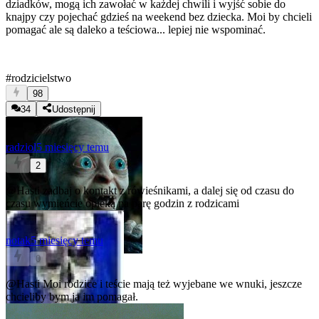
dziadków, mogą ich zawołać w każdej chwili i wyjść sobie do
knajpy czy pojechać gdzieś na weekend bez dziecka. Moi by chcieli
pomagać ale są daleko a teściowa... lepiej nie wspominać.
#rodzicielstwo
98
34
Udostępnij
radziol
5 miesięcy temu
2
@Hasti
zadbaj o kontakt z rówieśnikami, a dalej się od czasu do
czasu wymieńcie opieką na parę godzin z rodzicami
notak
5 miesięcy temu
0
@Hasti
Moi rodzice i teście mają też wyjebane we wnuki, jeszcze
chcieliby bym ja im pomagał.