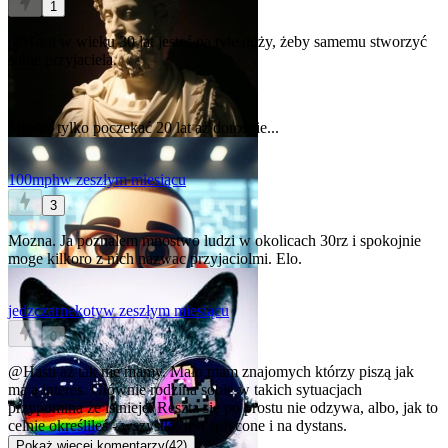
1
@Hasti
w wieku 30 lat jesteś na tyle duży, żeby samemu stworzyć
sobie przyjaciela.
Musisz tylko poczekać 20 lat aż dorośnie...
100mph
w zeszłym miesiącu
3
Mozna. Ja poznalem mnostwo ludzi w okolicach 30rz i spokojnie
moge kilkoro z nich nazwac przyjaciolmi. Elo.
jedzczarnekoty
w zeszłym miesiącu
0
@Hasti
aż tak nie mamy. Mało mam znajomych którzy piszą jak
mają interes. Głównie rodzina sobie w takich sytuacjach
przypomina że istnieję. Reszta się po prostu nie odzywa, albo, jak to
celnie określiłeś - wszystko jest spłycone i na dystans.
Pokaż więcej komentarzy
(
42
)