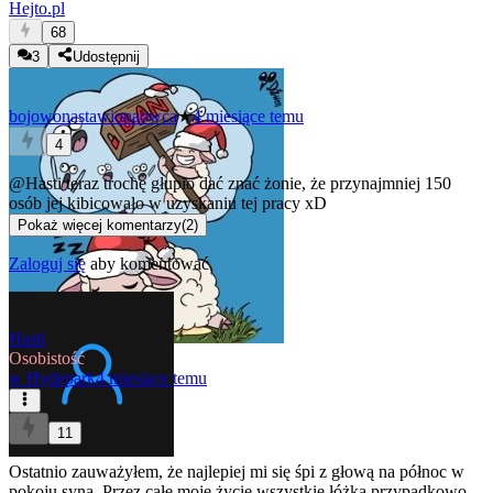
Hejto.pl
68
3
Udostępnij
bojowonastawionaowca
★
4 miesiące temu
4
@Hasti
teraz trochę głupio dać znać żonie, że przynajmniej 150
osób jej kibicowało w uzyskaniu tej pracy xD
Pokaż więcej komentarzy
(
2
)
Zaloguj się
aby komentować
Hasti
Osobistość
w
Hydepark
4 miesiące temu
11
Ostatnio zauważyłem, że najlepiej mi się śpi z głową na północ w
pokoju syna. Przez całe moje życie wszystkie łóżka przypadkowo