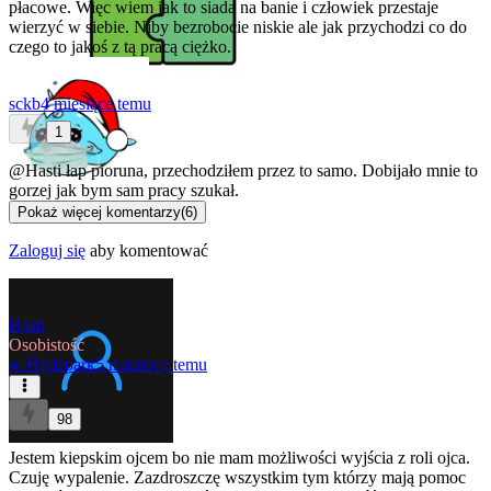
płacowe. Więc wiem jak to siada na banie i człowiek przestaje
wierzyć w siebie. Niby bezrobocie niskie ale jak przychodzi co do
czego to jakoś z tą pracą ciężko.
sckb
4 miesiące temu
1
@Hasti
łap pioruna, przechodziłem przez to samo. Dobijało mnie to
gorzej jak bym sam pracy szukał.
Pokaż więcej komentarzy
(
6
)
Zaloguj się
aby komentować
Hasti
Osobistość
w
Hydepark
5 miesięcy temu
98
Jestem kiepskim ojcem bo nie mam możliwości wyjścia z roli ojca.
Czuję wypalenie. Zazdroszczę wszystkim tym którzy mają pomoc