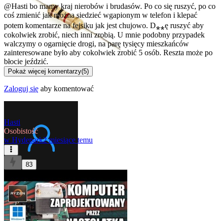
@Hasti
bo mamy kraj nierobów i brudasów. Po co się ruszyć, po co
coś zmienić jak można siedzieć wgapionym w telefon i klepać
potem komentarze na fejsiku jak jest chujowo. D⁎⁎ę ruszyć aby
cokolwiek zrobić, niech inni zrobią. U mnie podobny przypadek
walczymy o ogarnięcie drogi, na parę tysięcy mieszkańców
zainteresowane było aby cokolwiek zrobić 5 osób. Reszta może po
błocie jeździć.
Pokaż więcej komentarzy
(
5
)
Zaloguj się
aby komentować
Hasti
Osobistość
w
Hydepark
2 miesiące temu
83