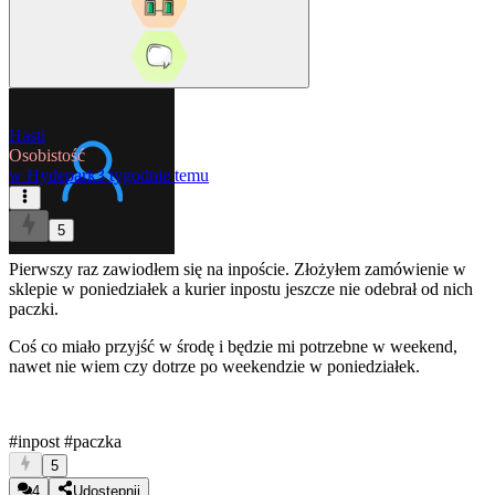
Hasti
Osobistość
w
Hydepark
3 tygodnie temu
5
Pierwszy raz zawiodłem się na inpoście. Złożyłem zamówienie w
sklepie w poniedziałek a kurier inpostu jeszcze nie odebrał od nich
paczki.
Coś co miało przyjść w środę i będzie mi potrzebne w weekend,
nawet nie wiem czy dotrze po weekendzie w poniedziałek.
#inpost
#paczka
5
4
Udostępnij