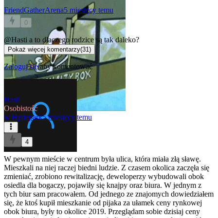
FriendGatherArena
5 miesięcy temu
0
@Hasti
a to dlaczego rodzice są tak daleko?
Pokaż więcej komentarzy
(
31
)
Zaloguj się
aby komentować
Hasti
Osobistość
w
Hydepark
5 miesięcy temu
4
W pewnym mieście w centrum była ulica, która miała złą sławę.
Mieszkali na niej raczej biedni ludzie. Z czasem okolica zaczęła się
zmieniać, zrobiono rewitalizację, deweloperzy wybudowali obok
osiedla dla bogaczy, pojawiły się knajpy oraz biura. W jednym z
tych biur sam pracowałem. Od jednego ze znajomych dowiedziałem
się, że ktoś kupił mieszkanie od pijaka za ułamek ceny rynkowej
obok biura, były to okolice 2019. Przeglądam sobie dzisiaj ceny