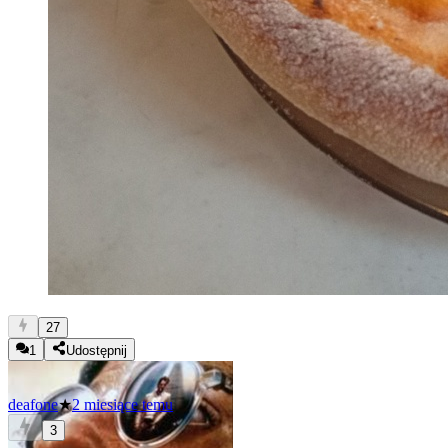
27
1
Udostępnij
deafone
★
2 miesiące temu
3