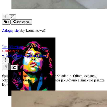
22
0
Udostępnij
Zaloguj się
aby komentować
Jim_Morrison
Gruba ryba
w
Gotowanie
2 miesiące temu
22
#pizza
#gotowanie
Minimalistyczne śniadanie. Oliwa, czosnek,
odrobina sera Grana Padano. Wygląda jak gówno a smakuje jeszcze
lepiej.