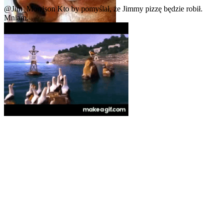
@Jim_Morrison
Kto by pomyślał, że Jimmy pizzę będzie robił.
Mniam.