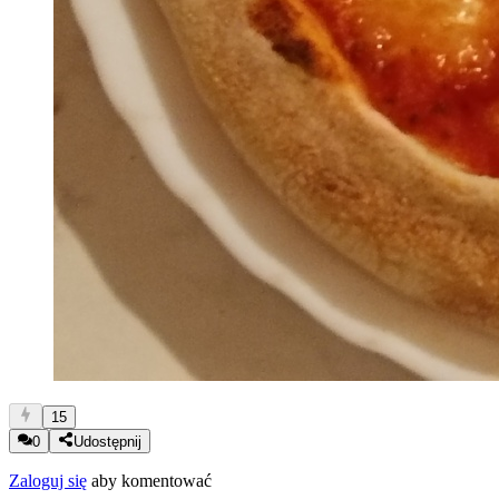
15
0
Udostępnij
Zaloguj się
aby komentować