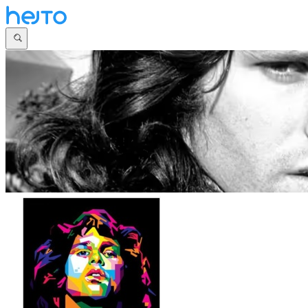
Główna
Dyskusje
Najnowsze
Społeczności
Zaloguj się