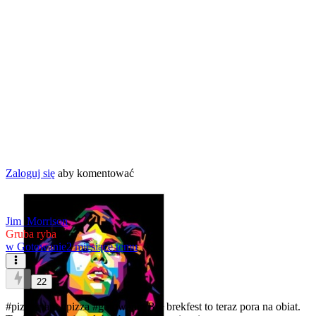
Zaloguj się
aby komentować
Jim_Morrison
Gruba ryba
w
Gotowanie
2 miesiące temu
22
#pizzaspam
#pizza
#gotowanie
Był brekfest to teraz pora na obiat.