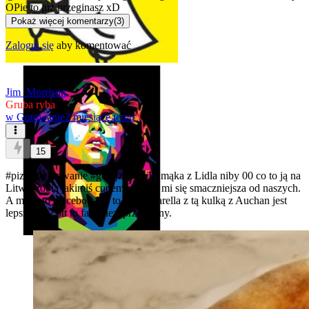
OPie to juz przeginasz xD
Pokaż więcej komentarzy
(
3
)
Zaloguj się
aby komentować
Jim_Morrison
Gruba ryba
w
Gotowanie
2 miesiące temu
15
#pizza
#gotowanie
#gotujzhejto
Ta mąka z Lidla niby 00 co to ją na
Litwie robią jakimiś cudem wydaje mi się smaczniejsza od naszych.
A może to placebo? Ale to, że mozarella z tą kulką z Auchan jest
lepsza od Zott to fakt niezaprzeczalny.