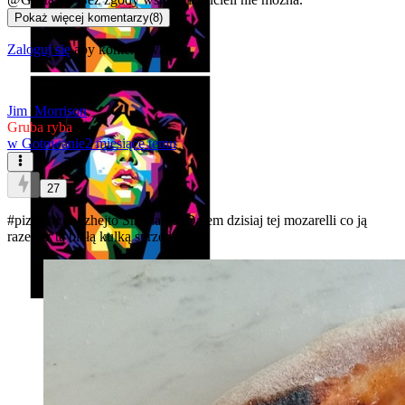
Pokaż więcej komentarzy
(
8
)
Zaloguj się
aby komentować
Jim_Morrison
Gruba ryba
w
Gotowanie
2 miesiące temu
27
#pizza
#gotujzhejto
Śniadanie. Dałem dzisiaj tej mozarelli co ją
razem z tą białą kulką sprzedają.