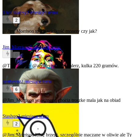
TheLikatesy
2 miesiące temu
2
@Jim_Morrison
to ma wielkość monety czy jak?
Jim_Morrison
2 miesiące temu
0
@TheLikatesy
@aerthevist
Duży talerz, kulka 220 gramów.
aerthevist
2 miesiące temu
6
@Jim_Morrison
smacznego chociz troszke mala jak na obiad
Stashqo
2 miesiące temu
2
@Jim_Morrison
lubię brzegi, szczególnie maczane w oliwie ale Ty