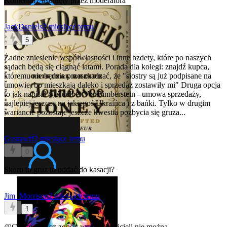
Komentarz usunięty przez moderatora
JackDaniels
2 miesiące temu
5
Żadne zniesienie współwłasności i inne bzdety, które po naszych
sądach będą się ciągnąć latami. Porada dla kolegi: znajdź kupca,
któremu nie będzie przeszkadzać, że "siostry są już podpisane na
umowie, bo mieszkają daleko i sprzedaż zostawiły mi"
Druga opcja
to jak napisał
@AdelbertVonBimberstein
- umowa sprzedaży,
najlepiej jeszcze na jakiegoś Ukraińca i z bańki. Tylko w drugim
wariancie pozostaje jeszcze kwestia pozbycia się gruza...
Gustawff
2 miesiące temu
0
Skoro to gruz to oddać do kasacji?
Jim_Morrison
2 miesiące temu
1
@Gustawff
Bez zgody współwłaścicieli nie można.