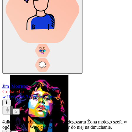
Jim_Morrison
Gruba ryba
w
Hydepark
3 tygodnie temu
3
#alkohol
#pracbaza
#pasjonaciubogiegozartu
Żona mojego szefa w
ogóle nie pije. Więc często jeździmy do niej na dmuchanie.