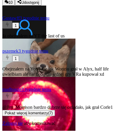
10
Udostępnij
Gustawff
3 tygodnie temu
1
Ja obejrzałem na YT the last of us
pszemek
3 tygodnie temu
1
Obejrzałem na YouTube jak Wonziu grał w Alyx, half life
uwielbiam ale nie będę dla jednej gry VRa kupował xd
madhouze
3 tygodnie temu
0
@Jim_Morrison
bardzo dobrze się oglądało, jak grał Corle1
Pokaż więcej komentarzy
(
7
)
Zaloguj się
aby komentować