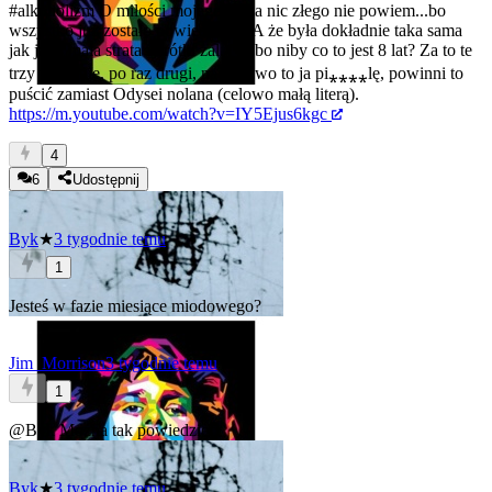
#alkoholizm
O miłości mojego życia nic złego nie powiem...bo
wszystko już zostało powiedziane. A że była dokładnie taka sama
jak ja to mała strata i krótki żal. No bo niby co to jest 8 lat? Za to te
trzy tygodnie, po raz drugi, na trzeźwo to ja pi⁎⁎⁎⁎lę, powinni to
puścić zamiast Odysei nolana (celowo małą literą).
https://m.youtube.com/watch?v=IY5Ejus6kgc
4
6
Udostępnij
Byk
★
3 tygodnie temu
1
Jesteś w fazie miesiące miodowego?
Jim_Morrison
3 tygodnie temu
1
@Byk
Można tak powiedzieć.
Byk
★
3 tygodnie temu