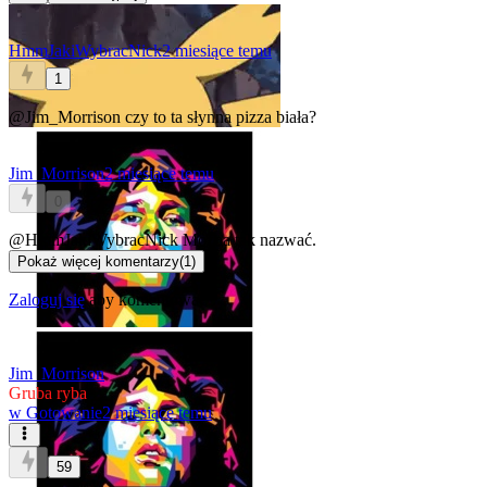
HmmJakiWybracNick
2 miesiące temu
1
@Jim_Morrison
czy to ta słynna pizza biała?
Jim_Morrison
2 miesiące temu
0
@HmmJakiWybracNick
Można tak nazwać.
Pokaż więcej komentarzy
(
1
)
Zaloguj się
aby komentować
Jim_Morrison
Gruba ryba
w
Gotowanie
2 miesiące temu
59