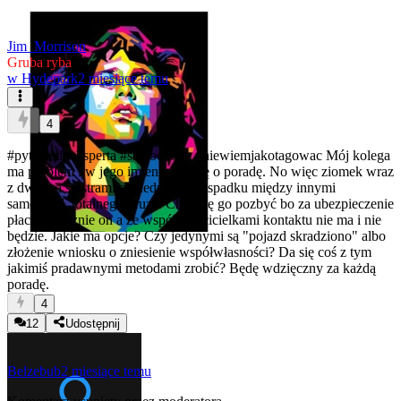
Jim_Morrison
Gruba ryba
w
Hydepark
2 miesiące temu
4
#pytaniedoeksperta
#samochody
#niewiemjakotagowac
Mój kolega
ma problem i w jego imieniu proszę o poradę. No więc ziomek wraz
z dwiema siostrami odziedziczył w spadku między innymi
samochód, totalnego gruza. Chce się go pozbyć bo za ubezpieczenie
płaci wyłącznie on a ze współwłaścicielkami kontaktu nie ma i nie
będzie. Jakie ma opcje? Czy jedynymi są "pojazd skradziono" albo
złożenie wniosku o zniesienie współwłasności? Da się coś z tym
jakimiś pradawnymi metodami zrobić? Będę wdzięczny za każdą
poradę.
4
12
Udostępnij
Belzebub
2 miesiące temu