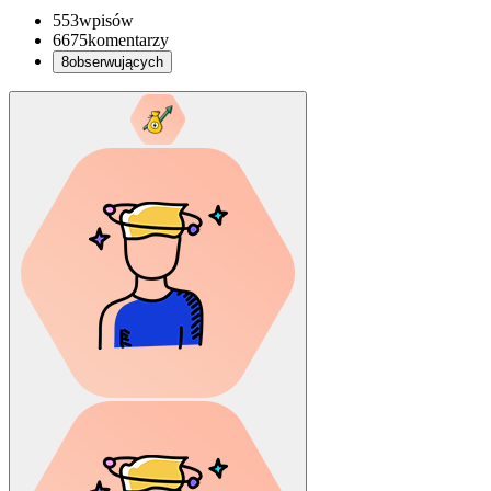
553
wpisów
6675
komentarzy
8
obserwujących