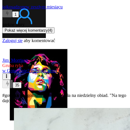
jajkosadzone
w zeszłym miesiącu
1
piekne story
Pokaż więcej komentarzy
(
4
)
Zaloguj się
aby komentować
Jim_Morrison
Gruba ryba
w
Gotowanie
2 miesiące temu
35
#gotowanie
#gotujzhejto
#pizza
Buła na niedzielny obiad. "Na tego
dajcie 600"