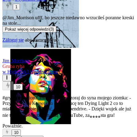
1
@Jim_Morrison
ufff, bo jeszcze niedawno wrzuciłeś poranne kreski
na stole...
Pokaż więcej odpowiedzi
(
3
)
Zaloguj się
aby komentować
Jim_Morrison
Gruba ryba
w
Hydepark
3 tygodnie temu
10
#gry
#generationZ
#wtf
Mówię wczoraj do syna mojego ziomka: -
Przypomnij mi Ksawek to ci podrzucę ten Dying Light 2 co to
miałem dla ciebie spiracić, leży na pendrive. - Dzięki wujek ale już
nie trzeba bo obejrzałem całą na YouTube, za⁎⁎⁎⁎sta gra!
Poważnie.
10