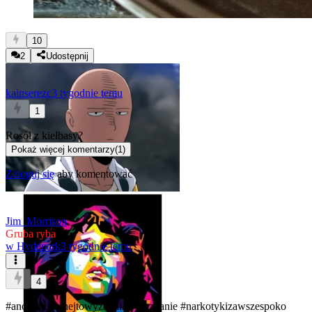
10
2
Udostępnij
kainserezc
3 tygodnie temu
1
Rosół z kiełbasy?
Pokaż więcej komentarzy
(
1
)
Zaloguj się
aby komentować
Jim_Morrison
Gruba ryba
w
Hydepark
3 tygodnie temu
4
#anonimowehejtowyznania
#wyznanie
#narkotykizawszespoko