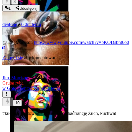
3
1
Udostępnij
deafone
★
6 dni temu
1
@Jim_Morrison
https://www.youtube.com/watch?v=bKODsbnt6o0
Zaloguj się
aby komentować
Jim_Morrison
Gruba ryba
w
Gotojzhehto
3 tygodnie temu
10
#kuchnia
#gotowanie
#mundial
#jebaćfrancję
Żuch, kuchwa!