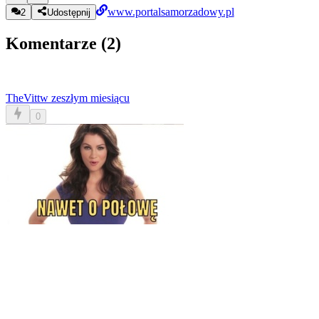
www.portalsamorzadowy.pl
2
Udostępnij
Komentarze (
2
)
TheVitt
w zeszłym miesiącu
0