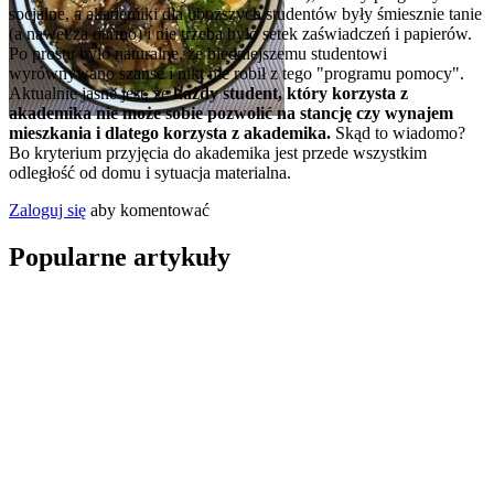
socjalne, a akademiki dla uboższych studentów były śmiesznie tanie
(a nawet za darmo) i nie trzeba było setek zaświadczeń i papierów.
Po prostu było naturalne, że biedniejszemu studentowi
wyrównywano szanse i nikt nie robił z tego "programu pomocy".
Aktualnie jasne jest, że
każdy student, który korzysta z
akademika nie może sobie pozwolić na stancję czy wynajem
mieszkania i dlatego korzysta z akademika.
Skąd to wiadomo?
Bo kryterium przyjęcia do akademika jest przede wszystkim
odległość od domu i sytuacja materialna.
Zaloguj się
aby komentować
Popularne artykuły