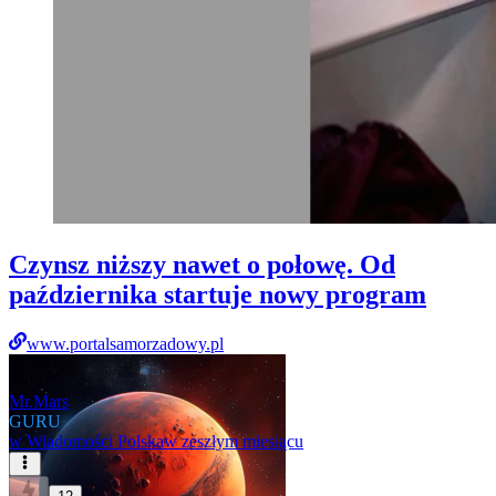
Czynsz niższy nawet o połowę. Od
października startuje nowy program
www.portalsamorzadowy.pl
Mr.Mars
GURU
w
Wiadomości Polska
w zeszłym miesiącu