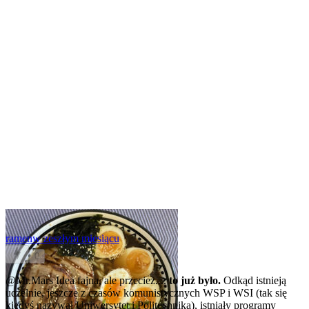
ramen
w zeszłym miesiącu
0
@Mr.Mars
Idea fajna, ale przecież....
to już było.
Odkąd istnieją
uczelnie, jeszcze z czasów komunistycznych WSP i WSI (tak się
kiedyś nazywał Uniwersytet i Politechnika), istniały programy