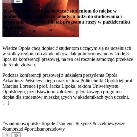
12
Władze Opola planują dopłacać studentom do miejsc w
akademikach, by zachęcić młodych ludzi do studiowania i
pozostania w mieście. Pilotaż programu ruszy w październiku
2026 roku.
Władze Opola chcą dopłacić studentom uczącym się na uczelniach
w stolicy regionu do akademików. Jak poinformowano w środę 8
lipca na konferencji prasowej, na ten cel rocznie samorząd przekaże
do 5 mln złotych.
Podczas konferencji prasowej z udziałem prezydenta Opola
Arkadiusza Wiśniewskiego oraz rektora Politechniki Opolskiej prof.
Marcina Lorenca i prof. Jacka Lipoka, rektora Uniwersytetu
Opolskiego, przedstawiono założenia pilotażowego programu
dopłat dla studentów mieszkających w akademikach tych uczelni.
[...]
#wiadomoscipolska
#opole
#studenci
#czynsz
#uczelniewyzsze
#samorzad
#portalsamorzadowy
12