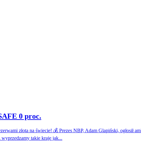
 SAFE 0 proc.
ezerwami złota na świecie! 💰 Prezes NBP, Adam Glapiński, ogłosił amb
wyprzedzamy takie kraje jak...