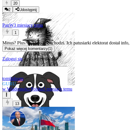
20
2
Udostępnij
PanW
3 miesiące temu
1
Minus? Plus? A kogo to obchodzi. Ich patusiarki elektorat dostał info, 
Pokaż więcej komentarzy
(
1
)
Zaloguj się
aby komentować
tomilidzons
GURU
w
Wiadomości Polska
3 miesiące temu
13