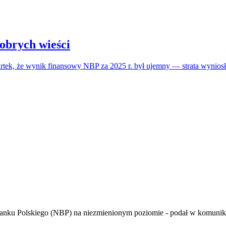
obrych wieści
tek, że wynik finansowy NBP za 2025 r. był ujemny — strata wyniosł
anku Polskiego (NBP) na niezmienionym poziomie - podał w komunika