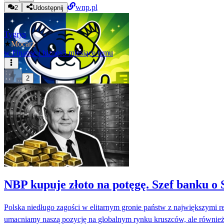
wnp.pl
2
Udostępnij
Tygrys
★
Mocarz
w
Finanse i biznes
3 miesiące temu
2
NBP kupuje złoto na potęgę. Szef banku o
Polska niedługo zagości w elitarnym gronie państw z największymi r
umacniamy naszą pozycję na globalnym rynku kruszców, ale również 