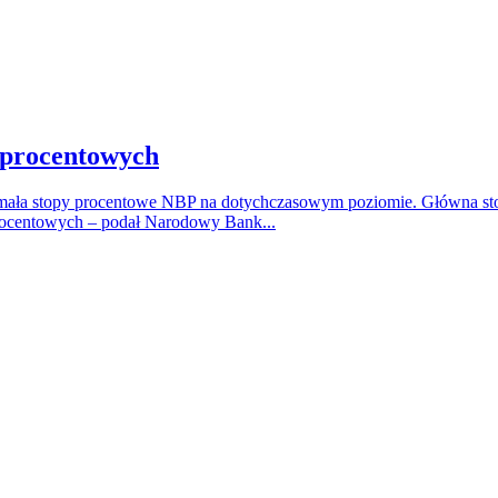
p procentowych
ymała stopy procentowe NBP na dotychczasowym poziomie. Główna stop
 procentowych – podał Narodowy Bank...