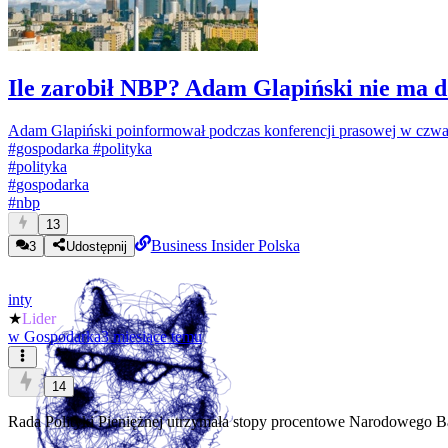
Ile zarobił NBP? Adam Glapiński nie ma d
Adam Glapiński poinformował podczas konferencji prasowej w czwar
#gospodarka
#polityka
#
polityka
#
gospodarka
#
nbp
13
Business Insider Polska
3
Udostępnij
inty
★
Lider
w
Gospodarka
3 miesiące temu
14
Rada Polityki Pieniężnej utrzymała stopy procentowe Narodowego B