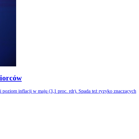
biorców
poziom inflacji w maju (3,1 proc. rdr). Spada też ryzyko znaczących