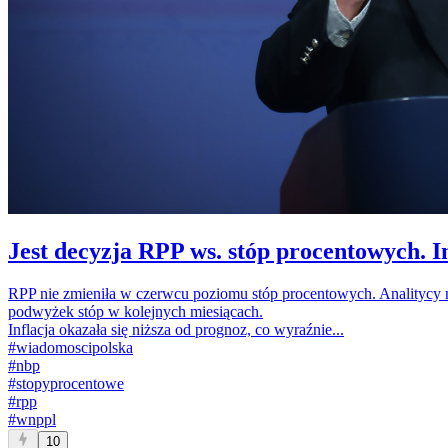
Jest decyzja RPP ws. stóp procentowych. I
RPP nie zmieniła w czerwcu poziomu stóp procentowych. Analitycy ni
podwyżek stóp w kolejnych miesiącach.
Inflacja okazała się niższa od prognoz, co wyraźnie...
#
wiadomoscipolska
#
nbp
#
stopyprocentowe
#
rpp
#
wnppl
10