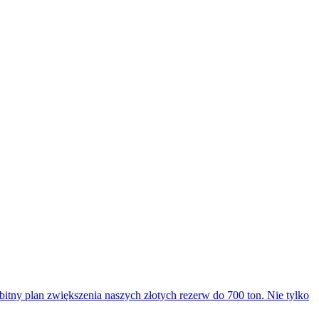
itny plan zwiększenia naszych złotych rezerw do 700 ton. Nie tylko