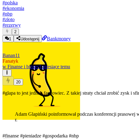
#
polska
#
ekonomia
#
nbp
#
złoto
#
rezerwy
2
Bankmoney
1
Udostępnij
Banan11
Fanatyk
w
Finanse i biznes
3 miesiące temu
20
#glapa
to jest jednak fachowiec. Z takiej straty chciał zrobić zysk i 
Adam Glapiński poinformował podczas konferencji prasowej w
r.
#finanse
#pieniadze
#gospodarka
#nbp