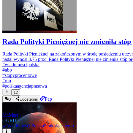
Rada Polityki Pieniężnej nie zmieniła stó
Rada Polityki Pieniężnej na zakończonym w środę posiedzeniu utrz
nadal wynosi 3,75 proc. Rada Polityki Pieniężnej nie zmieniła stóp
#
wiadomoscipolska
#
nbp
#
stopyprocentowe
#
rpp
#
polskaagencjaprasowa
12
Pap
0
Udostępnij
Mr.Mars
GURU
w
Wiadomości Polska
2 miesiące temu