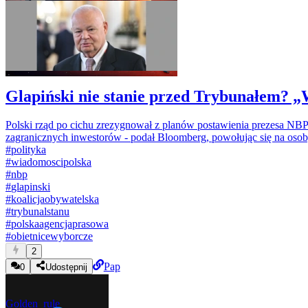
Glapiński nie stanie przed Trybunałem? 
Polski rząd po cichu zrezygnował z planów postawienia prezesa N
zagranicznych inwestorów - podał Bloomberg, powołując się na osob
#
polityka
#
wiadomoscipolska
#
nbp
#
glapinski
#
koalicjaobywatelska
#
trybunalstanu
#
polskaagencjaprasowa
#
obietnicewyborcze
2
Pap
0
Udostępnij
Golden_rule