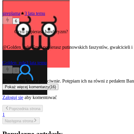
sireplama
★
3 lata temu
6
Czyli popierasz banderyzm?
@Golden_rule
Czyli popierasz putinowskich faszystów, gwałcicieli 
Golden_rule
3 lata temu
0
@sireplama
Wręcz przeciwnie. Potępiam ich na równi z pedałem Ban
Pokaż więcej komentarzy
(
16
)
Zaloguj się
aby komentować
Poprzednia
strona
1
Następna
strona