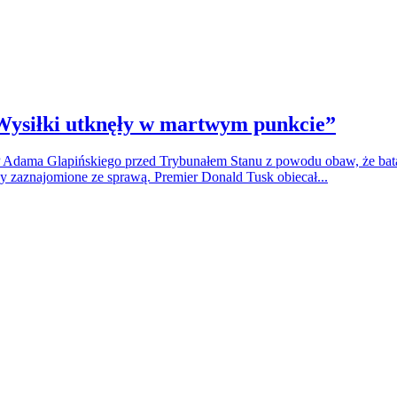
„Wysiłki utknęły w martwym punkcie”
BP Adama Glapińskiego przed Trybunałem Stanu z powodu obaw, że ba
y zaznajomione ze sprawą. Premier Donald Tusk obiecał...