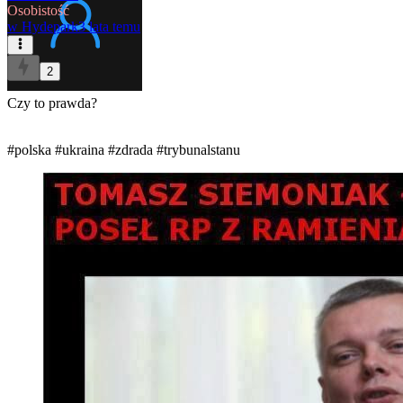
Osobistość
w
Hydepark
3 lata temu
2
Czy to prawda?
#polska
#ukraina
#zdrada
#trybunalstanu