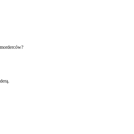
i morderców?
derą.