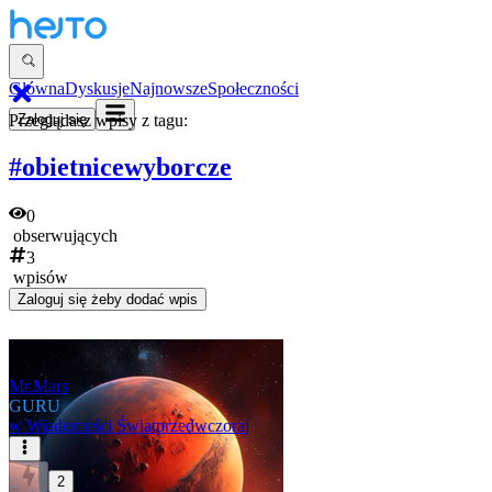
Główna
Dyskusje
Najnowsze
Społeczności
Przeglądasz wpisy z tagu:
Zaloguj się
#obietnicewyborcze
0
obserwujących
3
wpisów
Zaloguj się
żeby dodać wpis
Mr.Mars
GURU
w
Wiadomości Świat
przedwczoraj
2