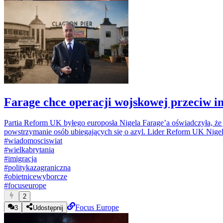
Farage chce operacji wojskowej przeciw 
Partia Reform UK byłego europosła Nigela Farage’a oświadczyła, że
powstrzymanie osób ubiegających się o azyl. Lider Reform UK Nigel
#
wiadomosciswiat
#
wielkabrytania
#
imigracja
#
politykazagraniczna
#
obietnicewyborcze
#
focuseurope
2
Focus Europe
3
Udostępnij