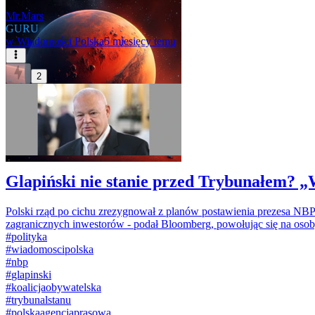
Mr.Mars
GURU
w
Wiadomości Polska
5 miesięcy temu
2
Glapiński nie stanie przed Trybunałem? 
Polski rząd po cichu zrezygnował z planów postawienia prezesa N
zagranicznych inwestorów - podał Bloomberg, powołując się na osob
#
polityka
#
wiadomoscipolska
#
nbp
#
glapinski
#
koalicjaobywatelska
#
trybunalstanu
#
polskaagencjaprasowa