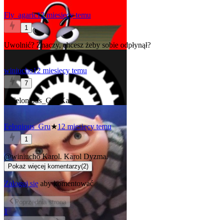
Fly_agaric
12 miesięcy temu
1
Uwolnić? Znaczy, chcesz żeby sobie odpłynął?
winiucho
12 miesięcy temu
7
@Felonious_Gru
Karol?
Felonious_Gru
★
12 miesięcy temu
1
@winiucho
Karol. Karol Dyzma.
Pokaż więcej komentarzy
(
2
)
Zaloguj się
aby komentować
Poprzednia
strona
1