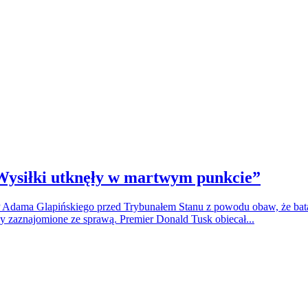
„Wysiłki utknęły w martwym punkcie”
BP Adama Glapińskiego przed Trybunałem Stanu z powodu obaw, że ba
y zaznajomione ze sprawą. Premier Donald Tusk obiecał...