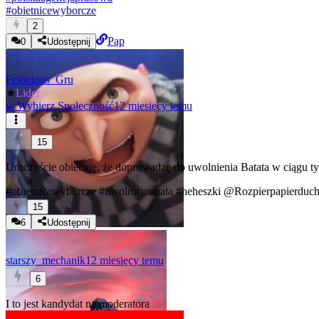
#
obietnicewyborcze
2
Pap
0
Udostępnij
Felonious_Gru
★
Lider
w
Wybierz Społeczność
12 miesięcy temu
15
Uroczyście obiecuję, że doprowadzę do uwolnienia Batata w ciągu t
#obietnicewyborcze
#uwolnicmanata
#heheszki
@Rozpierpapierduch
15
6
Udostępnij
starszy_mechanik
12 miesięcy temu
6
I to jest kandydat na moderatora