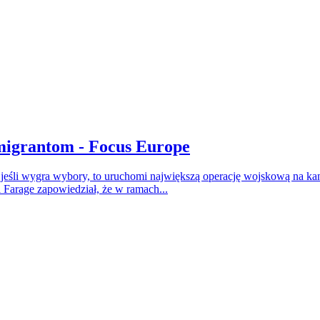
imigrantom - Focus Europe
 jeśli wygra wybory, to uruchomi największą operację wojskową na ka
 Farage zapowiedział, że w ramach...