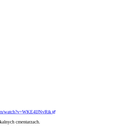
com/watch?v=WKE4IJNvRik
okalnych cmentarzach.