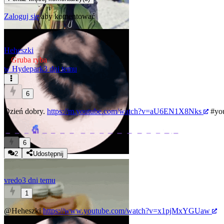
Zaloguj się
aby komentować
Heheszki
★
Gruba ryba
w
Hydepark
3 dni temu
6
Dzień dobry.
https://m.youtube.com/watch?v=aU6EN1X8Nks
#yo
6
2
Udostępnij
vredo
3 dni temu
1
@Heheszki
https://www.youtube.com/watch?v=x1pjMxYGUaw