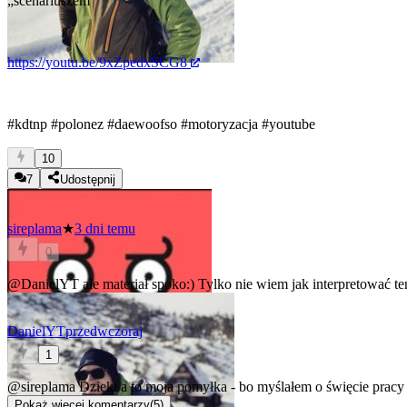
„scenariuszem”
https://youtu.be/9xZpedxSCG8
#kdtnp
#polonez
#daewoofso
#motoryzacja
#youtube
10
7
Udostępnij
sireplama
★
3 dni temu
0
@DanielYT
ale materiał spoko:) Tylko nie wiem jak interpretować te
DanielYT
przedwczoraj
1
@sireplama
Dzięki
a to moja pomyłka - bo myślałem o święcie pracy
Pokaż więcej komentarzy
(
5
)