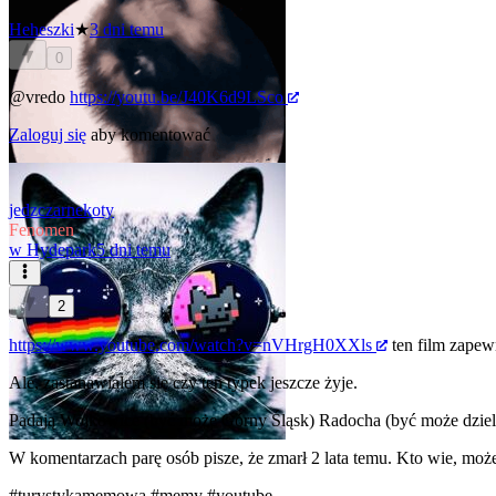
Heheszki
★
3 dni temu
0
@vredo
https://youtu.be/J40K6d9LSco
Zaloguj się
aby komentować
jedzczarnekoty
Fenomen
w
Hydepark
5 dni temu
2
https://www.youtube.com/watch?v=nVHrgH0XXls
ten film zapewn
Ale, zastanawiałem się czy ten typek jeszcze żyje.
Padają Wojkowice (być może Górny Śląsk) Radocha (być może dzielni
W komentarzach parę osób pisze, że zmarł 2 lata temu. Kto wie, moż
#turystykamemowa
#memy
#youtube