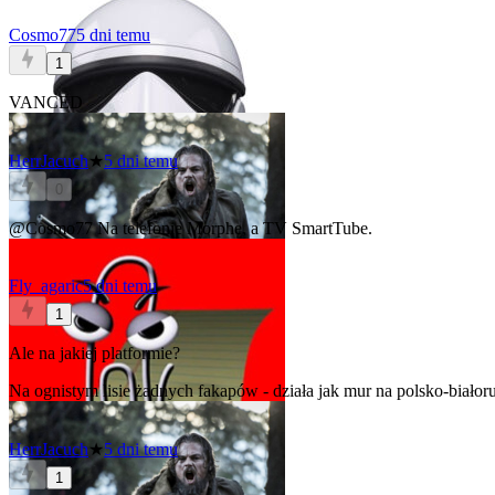
Cosmo77
5 dni temu
1
VANCED
HerrJacuch
★
5 dni temu
0
@Cosmo77
Na telefonie Morphe, a TV SmartTube.
Fly_agaric
5 dni temu
1
Ale na jakiej platformie?
Na ognistym lisie żadnych fakapów - działa jak mur na polsko-białorus
HerrJacuch
★
5 dni temu
1