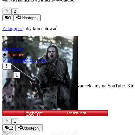
2
0
Udostępnij
Zaloguj się
aby komentować
HerrJacuch
★
Fenomen
w
Hydepark
5 dni temu
1
uBlock Origin zaczał mi dziś przepuszczać reklamy na YouTube. Ktoś
Zen 1.21.9b (Firefox 153.0)
#youtube
#firefox
#ublock
1
12
Udostępnij