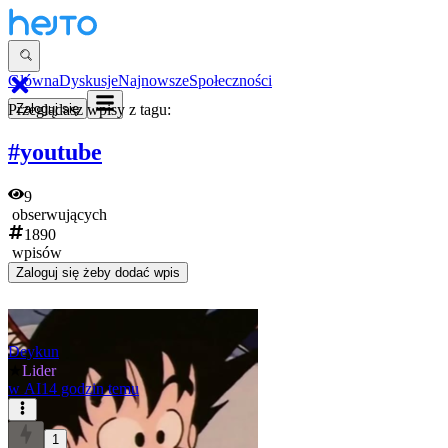
Główna
Dyskusje
Najnowsze
Społeczności
Przeglądasz wpisy z tagu:
Zaloguj się
#youtube
9
obserwujących
1890
wpisów
Zaloguj się
żeby dodać wpis
Deykun
★
Lider
w
AI
14 godzin temu
1