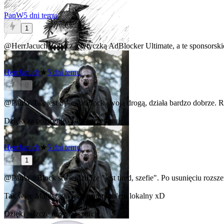
PanW
5 dni temu
1
@HerrJacuch
Zobacz z wtyczką AdBlocker Ultimate, a te sponsorskie
HerrJacuch
★
5 dni temu
0
@PanW
Tak jest SponsorBlock swoją drogą, działa bardzo dobrze. R
Dzięki za polecenie. Zaraz przetestuję.
HerrJacuch
★
5 dni temu
1
@PanW
uBlock stwierdził, że "jest tired, szefie". Po usunięciu rozs
Tak więc Małysz zakręcony, a problem lokalny xD
Dzięki jeszcze raz za wsparcie.