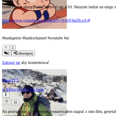
Hank Green służący jako lektor ej aja 4/10. Słusznie ludzie na niego 
https://www.youtube.com/watch?v=AjmY6pZ8-zA
#hankgreen
#hankschannel
#youtube
#ai
1
0
Udostępnij
Zaloguj się
aby komentować
DanielYT
Inspirator
w
Motoryzacja
3 dni temu
10
Na pożegnanie z Polonezem postanowiłem nagrać z nim film, generalni