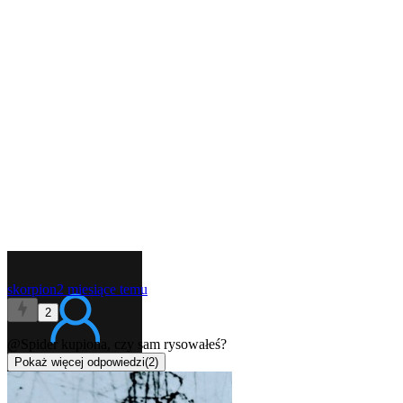
skorpion
2 miesiące temu
2
@Spider
kupiona, czy sam rysowałeś?
Pokaż więcej odpowiedzi
(
2
)