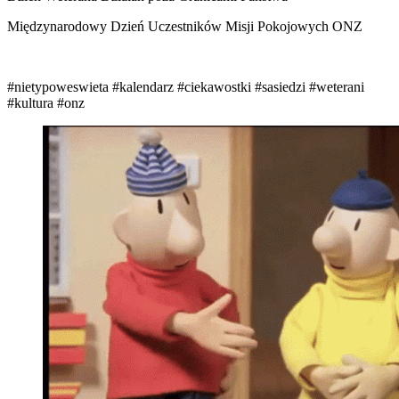
Międzynarodowy Dzień Uczestników Misji Pokojowych ONZ
#nietypoweswieta
#kalendarz
#ciekawostki
#sasiedzi
#weterani
#kultura
#onz