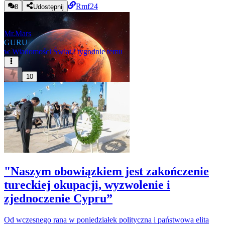
Rmf24
8
Udostępnij
Mr.Mars
GURU
w
Wiadomości Świat
2 tygodnie temu
10
"Naszym obowiązkiem jest zakończenie
tureckiej okupacji, wyzwolenie i
zjednoczenie Cypru”
Od wczesnego rana w poniedziałek polityczna i państwowa elita