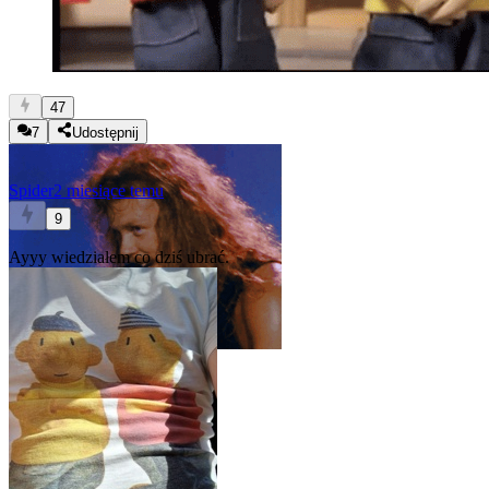
47
7
Udostępnij
Spider
2 miesiące temu
9
Ayyy wiedziałem co dziś ubrać.