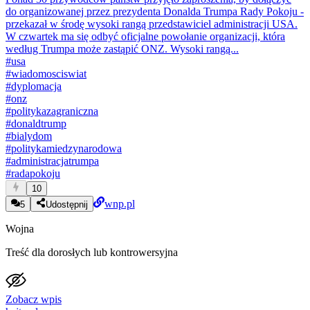
do organizowanej przez prezydenta Donalda Trumpa Rady Pokoju -
przekazał w środę wysoki rangą przedstawiciel administracji USA.
W czwartek ma się odbyć oficjalne powołanie organizacji, która
według Trumpa może zastąpić ONZ. Wysoki rangą...
#
usa
#
wiadomosciswiat
#
dyplomacja
#
onz
#
politykazagraniczna
#
donaldtrump
#
bialydom
#
politykamiedzynarodowa
#
administracjatrumpa
#
radapokoju
10
wnp.pl
5
Udostępnij
Wojna
Treść dla dorosłych lub kontrowersyjna
Zobacz wpis