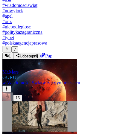
#
wiadomosciswiat
#
nowyjork
#
apel
#
onz
#
niepodleglosc
#
politykazagraniczna
#
tybet
#
polskaagencjaprasowa
7
Pap
1
Udostępnij
Mr.Mars
GURU
w
Wiadomości Świat
w zeszłym miesiącu
16