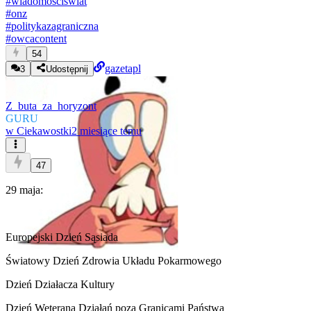
#
wiadomosciswiat
#
onz
#
politykazagraniczna
#
owcacontent
54
gazetapl
3
Udostępnij
Z_buta_za_horyzont
GURU
w
Ciekawostki
2 miesiące temu
47
29 maja:
Europejski Dzień Sąsiada
Światowy Dzień Zdrowia Układu Pokarmowego
Dzień Działacza Kultury
Dzień Weterana Działań poza Granicami Państwa