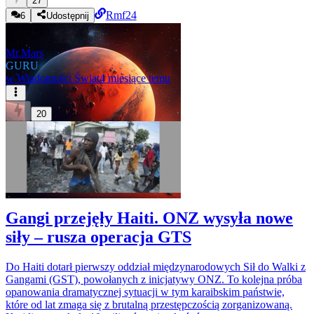
27
Rmf24
6
Udostępnij
Mr.Mars
GURU
w
Wiadomości Świat
4 miesiące temu
20
Gangi przejęły Haiti. ONZ wysyła nowe
siły – rusza operacja GTS
Do Haiti dotarł pierwszy oddział międzynarodowych Sił do Walki z
Gangami (GST), powołanych z inicjatywy ONZ. To kolejna próba
opanowania dramatycznej sytuacji w tym karaibskim państwie,
które od lat zmaga się z brutalną przestępczością zorganizowaną.