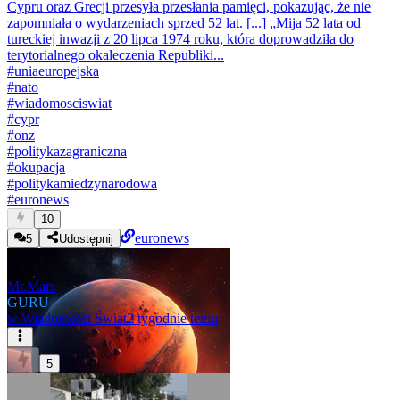
Cypru oraz Grecji przesyła przesłania pamięci, pokazując, że nie
zapomniała o wydarzeniach sprzed 52 lat. [...] „Mija 52 lata od
tureckiej inwazji z 20 lipca 1974 roku, która doprowadziła do
terytorialnego okaleczenia Republiki...
#
uniaeuropejska
#
nato
#
wiadomosciswiat
#
cypr
#
onz
#
politykazagraniczna
#
okupacja
#
politykamiedzynarodowa
#
euronews
10
euronews
5
Udostępnij
Mr.Mars
GURU
w
Wiadomości Świat
2 tygodnie temu
5