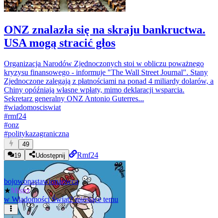
ONZ znalazła się na skraju bankructwa.
USA mogą stracić głos
Organizacja Narodów Zjednoczonych stoi w obliczu poważnego
kryzysu finansowego - informuje "The Wall Street Journal". Stany
Zjednoczone zalegają z płatnościami na ponad 4 miliardy dolarów, a
Chiny opóźniają własne wpłaty, mimo deklaracji wsparcia.
Sekretarz generalny ONZ Antonio Guterres...
#
wiadomosciswiat
#
rmf24
#
onz
#
politykazagraniczna
49
Rmf24
19
Udostępnij
bojowonastawionaowca
★
Mistrz
w
Wiadomości Świat
2 miesiące temu