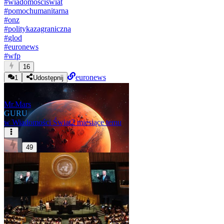
#
wiadomosciswiat
#
pomochumanitarna
#
onz
#
politykazagraniczna
#
glod
#
euronews
#
wfp
16
euronews
1
Udostępnij
Mr.Mars
GURU
w
Wiadomości Świat
2 miesiące temu
49