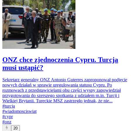
ONZ chce zjednoczenia Cypru. Turcja
musi ustąpić?
Sekretarz generalny ONZ Antonio Guterres zaproponował podjęcie
nowych działań w sprawie uregulowania statusu Cypru. Po
rozmowach z przedstawicielami obu części wyspy zapowiedział
przygotowania do szerszego spotkania z udziałem m.in. Turcji i
Wielkiej Brytanii. Tureckie MSZ zastrzegło jednak, że nie...
#
turcja
#
wiadomosciswiat
#
cypr
#
onz
20