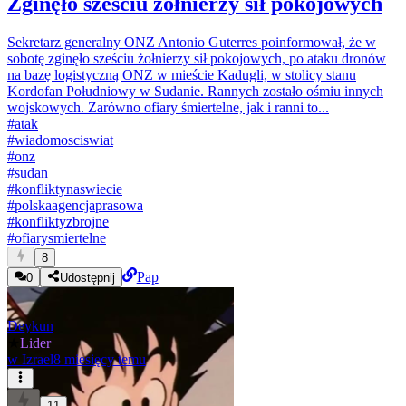
Zginęło sześciu żołnierzy sił pokojowych
Sekretarz generalny ONZ Antonio Guterres poinformował, że w
sobotę zginęło sześciu żołnierzy sił pokojowych, po ataku dronów
na bazę logistyczną ONZ w mieście Kadugli, w stolicy stanu
Kordofan Południowy w Sudanie. Rannych zostało ośmiu innych
wojskowych. Zarówno ofiary śmiertelne, jak i ranni to...
#
atak
#
wiadomosciswiat
#
onz
#
sudan
#
konfliktynaswiecie
#
polskaagencjaprasowa
#
konfliktyzbrojne
#
ofiarysmiertelne
8
Pap
0
Udostępnij
Deykun
★
Lider
w
Izrael
8 miesięcy temu
11