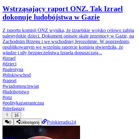
Wstrząsający raport ONZ. Tak Izrael
dokonuje ludobójstwa w Gazie
Z raportu komisji ONZ wynika, że izraelskie wojsko celowo zabija
palestyńskie dzieci. Dokument opisuje skalę przemocy w Gazie, na
Zachodnim Brzegu i we wschodniej Jerozolimie. W poprzednim,
opublikowanym we wrześniu raporcie komisja stwierdziła, że
władze i siły bezpieczeństwa Izraela dopuszczają...
#
izrael
#
dzieci
#
palestyna
#
bliskiwschod
#
raport
#
wiadomosciswiat
#
ludobojstwo
#
onz
#
politykazagraniczna
#
strefagazy
16
Polskieradio24
0
Udostępnij
Mr.Mars