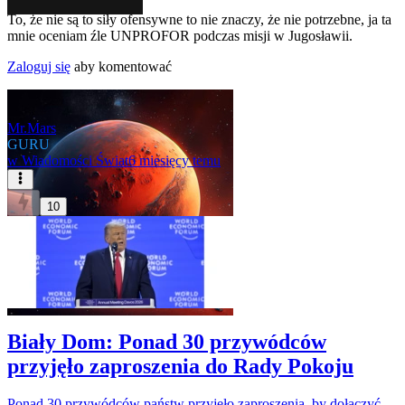
To, że nie są to siły ofensywne to nie znaczy, że nie potrzebne, ja ta
mnie oceniam źle UNPROFOR podczas misji w Jugosławii.
Zaloguj się
aby komentować
Mr.Mars
GURU
w
Wiadomości Świat
6 miesięcy temu
10
Biały Dom: Ponad 30 przywódców
przyjęło zaproszenia do Rady Pokoju
Ponad 30 przywódców państw przyjęło zaproszenia, by dołączyć