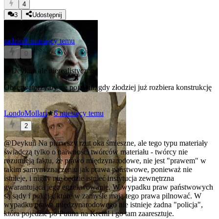
4
3
Udostępnij
radziol
6 miesięcy temu
0
@Deykun
ale nierealistyczne
Obserwatorzy by się pojawili, gdy złodziej już rozbiera konstrukcję
LondoMollari
★
6 miesięcy temu
2
@Deykun
Na pierwszy rzut oka śmieszne, ale tego typu materiały
świadczą tylko o naiwności twórców materiału - twórcy nie
rozumieją faktu, że prawo międzynarodowe, nie jest "prawem" w
takim samym znaczeniu jak prawa państwowe, ponieważ nie
istnieje, i nigdy nie będzie istnieć instytucja zewnętrzna
gwarantująca jego egzekwowanie. W wypadku praw państwowych
są sądy i policja, które w zamyśle mają tego prawa pilnować. W
wypadku prawa międzynarodowego nie istnieje żadna "policja",
która pojedzie po Putina na Kreml i go tam zaaresztuje.