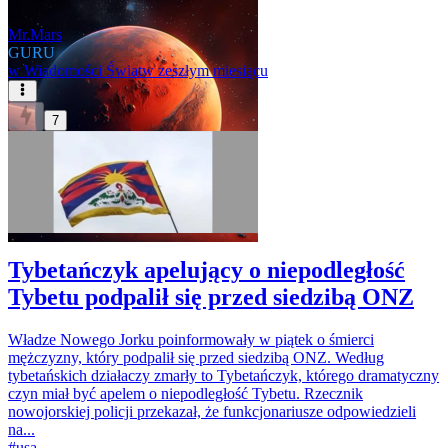
Mr.Mars
GURU
w
Wiadomości Świat
w zeszłym miesiącu
7
Tybetańczyk apelujący o niepodległość
Tybetu podpalił się przed siedzibą ONZ
Władze Nowego Jorku poinformowały w piątek o śmierci
mężczyzny, który podpalił się przed siedzibą ONZ. Według
tybetańskich działaczy zmarły to Tybetańczyk, którego dramatyczny
czyn miał być apelem o niepodległość Tybetu. Rzecznik
nowojorskiej policji przekazał, że funkcjonariusze odpowiedzieli
na...
#
usa