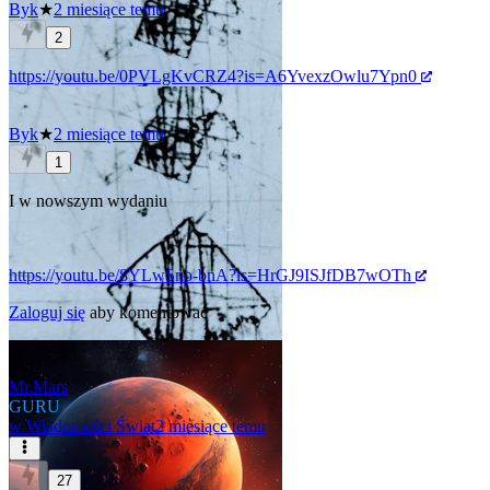
Byk
★
2 miesiące temu
2
https://youtu.be/0PVLgKvCRZ4?is=A6YvexzOwlu7Ypn0
Byk
★
2 miesiące temu
1
I w nowszym wydaniu
https://youtu.be/8YLwSno-bnA?is=HrGJ9ISJfDB7wOTh
Zaloguj się
aby komentować
Mr.Mars
GURU
w
Wiadomości Świat
2 miesiące temu
27