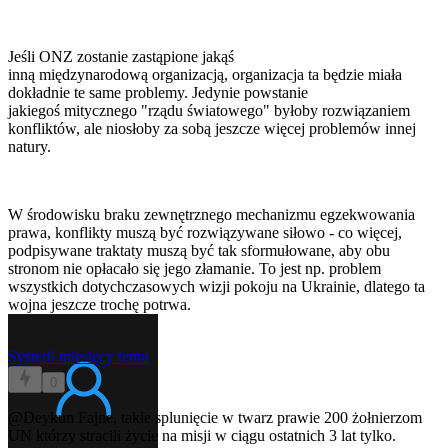
Jeśli ONZ zostanie zastąpione jakąś
inną międzynarodową organizacją, organizacja ta będzie miała
dokładnie te same problemy. Jedynie powstanie
jakiegoś mitycznego "rządu światowego" byłoby rozwiązaniem
konfliktów, ale niosłoby za sobą jeszcze więcej problemów innej
natury.
W środowisku braku zewnętrznego mechanizmu egzekwowania
prawa, konflikty muszą być rozwiązywane siłowo - co więcej,
podpisywane traktaty muszą być tak sformułowane, aby obu
stronom nie opłacało się jego złamanie. To jest np. problem
wszystkich dotychczasowych wizji pokoju na Ukrainie, dlatego ta
wojna jeszcze trochę potrwa.
Syster
6 miesięcy temu
0
@Deykun
Fajne, takie splunięcie w twarz prawie 200 żołnierzom
UN którzy stracili życie na misji w ciągu ostatnich 3 lat tylko.