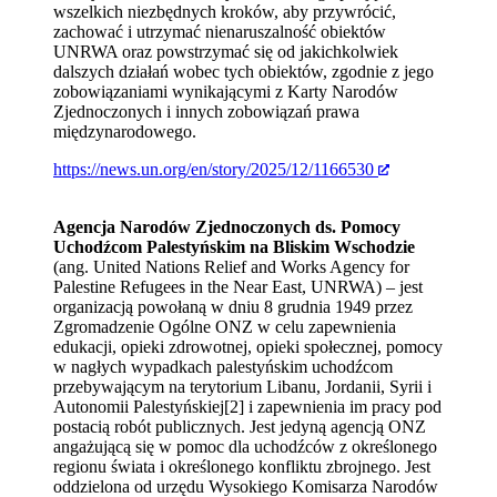
wszelkich niezbędnych kroków, aby przywrócić,
zachować i utrzymać nienaruszalność obiektów
UNRWA oraz powstrzymać się od jakichkolwiek
dalszych działań wobec tych obiektów, zgodnie z jego
zobowiązaniami wynikającymi z Karty Narodów
Zjednoczonych i innych zobowiązań prawa
międzynarodowego.
https://news.un.org/en/story/2025/12/1166530
Agencja Narodów Zjednoczonych ds. Pomocy
Uchodźcom Palestyńskim na Bliskim Wschodzie
(ang. United Nations Relief and Works Agency for
Palestine Refugees in the Near East, UNRWA) – jest
organizacją powołaną w dniu 8 grudnia 1949 przez
Zgromadzenie Ogólne ONZ w celu zapewnienia
edukacji, opieki zdrowotnej, opieki społecznej, pomocy
w nagłych wypadkach palestyńskim uchodźcom
przebywającym na terytorium Libanu, Jordanii, Syrii i
Autonomii Palestyńskiej[2] i zapewnienia im pracy pod
postacią robót publicznych. Jest jedyną agencją ONZ
angażującą się w pomoc dla uchodźców z określonego
regionu świata i określonego konfliktu zbrojnego. Jest
oddzielona od urzędu Wysokiego Komisarza Narodów