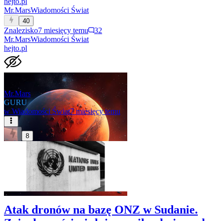
hejto.pl
Mr.Mars
Wiadomości Świat
40
Znalezisko
7 miesięcy temu
32
Mr.Mars
Wiadomości Świat
hejto.pl
Mr.Mars
GURU
w
Wiadomości Świat
7 miesięcy temu
8
Atak dronów na bazę ONZ w Sudanie.