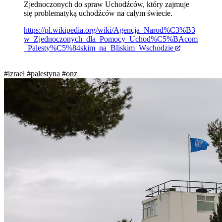
Zjednoczonych do spraw Uchodźców, który zajmuje
się problematyką uchodźców na całym świecie.
https://pl.wikipedia.org/wiki/Agencja_Narod%C3%B3
w_Zjednoczonych_dla_Pomocy_Uchod%C5%BAcom
_Palesty%C5%84skim_na_Bliskim_Wschodzie
#izrael
#palestyna
#onz