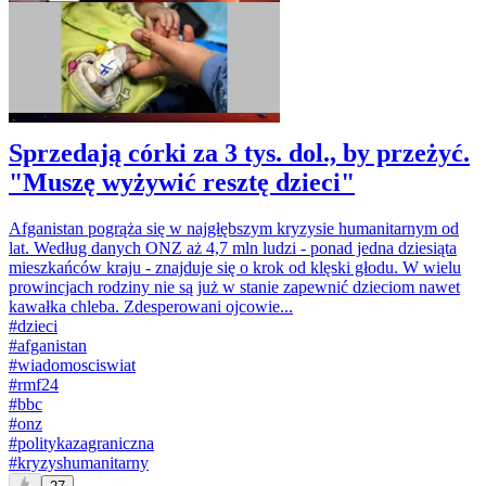
Sprzedają córki za 3 tys. dol., by przeżyć.
"Muszę wyżywić resztę dzieci"
Afganistan pogrąża się w najgłębszym kryzysie humanitarnym od
lat. Według danych ONZ aż 4,7 mln ludzi - ponad jedna dziesiąta
mieszkańców kraju - znajduje się o krok od klęski głodu. W wielu
prowincjach rodziny nie są już w stanie zapewnić dzieciom nawet
kawałka chleba. Zdesperowani ojcowie...
#
dzieci
#
afganistan
#
wiadomosciswiat
#
rmf24
#
bbc
#
onz
#
politykazagraniczna
#
kryzyshumanitarny