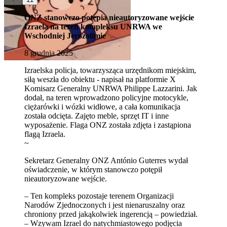
ONZ stanowczo potępia nieautoryzowane wejście
Izraela na teren kompleksu UNRWA we
Wschodniej Jerozolimie
8 grudnia 2025
Izraelska policja, towarzysząca urzędnikom miejskim,
siłą weszła do obiektu - napisał na platformie X
Komisarz Generalny UNRWA Philippe Lazzarini. Jak
dodał, na teren wprowadzono policyjne motocykle,
ciężarówki i wózki widłowe, a cała komunikacja
została odcięta. Zajęto meble, sprzęt IT i inne
wyposażenie. Flaga ONZ została zdjęta i zastąpiona
flagą Izraela.
~
Sekretarz Generalny ONZ António Guterres wydał
oświadczenie, w którym stanowczo potępił
nieautoryzowane wejście.
– Ten kompleks pozostaje terenem Organizacji
Narodów Zjednoczonych i jest nienaruszalny oraz
chroniony przed jakąkolwiek ingerencją – powiedział.
– Wzywam Izrael do natychmiastowego podjęcia