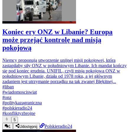
Koniec ery ONZ w Libanie? Europa
może przejąć kontrolę nad misją
pokojową
Niemcy proponują utworzenie unijnej misji pokojowej, która
zastąpiłaby siły ONZ w południowym Libanie. Ich mandat kończy
się pod koniec grudnia. UNIFIL, czyli misja pokojowa ONZ w
południowym Libanie, działa od 1978 roku, a jej głównym
zadaniem jest utrzymanie porządku na tak zwanej Błękitnej...
#
liban
#
wiadomosciswiat
#
onz
#
politykazagraniczna
#
polskieradio24
#
konfliktyzbrojne
5
Polskieradio24
1
Udostępnij