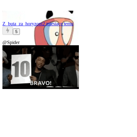
Z_buta_za_horyzont
2 miesiące temu
5
@Spider