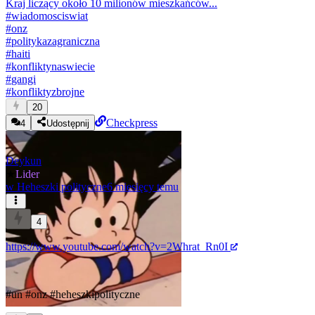
Kraj liczący około 10 milionów mieszkańców...
#
wiadomosciswiat
#
onz
#
politykazagraniczna
#
haiti
#
konfliktynaswiecie
#
gangi
#
konfliktyzbrojne
20
Checkpress
4
Udostępnij
Deykun
★
Lider
w
Heheszki polityczne
6 miesięcy temu
4
https://www.youtube.com/watch?v=2Whrat_Rn0I
#un
#onz
#heheszkipolityczne