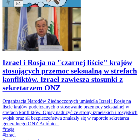
54
Izrael i Rosja na "czarnej liście" krajów
stosujących przemoc seksualną w strefach
konfliktów. Izrael zawiesza stosunki z
sekretarzem ONZ
Organizacja Narodów Zjednoczonych umieściła Izrael i Rosję na
liście krajów podejrzanych o stosowanie przemocy seksualnej w
strefach konfliktów. Opisy nadużyć ze strony izraelskich i rosyjskich
wojsk oraz sił bezpieczeństwa znalazły się w raporcie sekretarza
generalnego ONZ António...
#
rosja
#
izrael