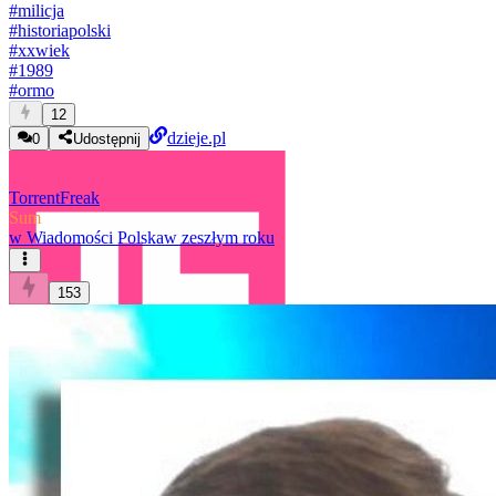
#
milicja
#
historiapolski
#
xxwiek
#
1989
#
ormo
12
dzieje.pl
0
Udostępnij
TorrentFreak
Sum
w
Wiadomości Polska
w zeszłym roku
153