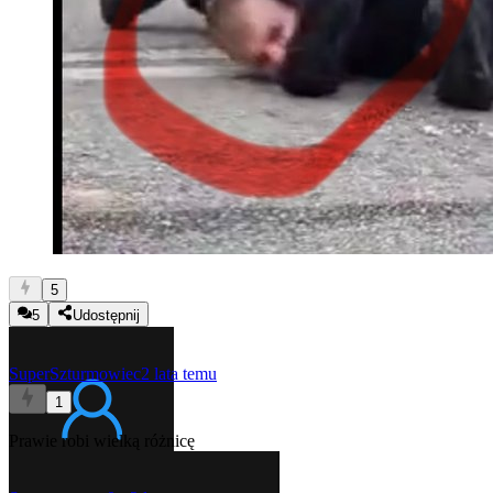
5
5
Udostępnij
SuperSzturmowiec
2 lata temu
1
Prawie robi wielką różnicę