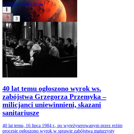
w
Historia
2 lata temu
3
40 lat temu ogłoszono wyrok ws.
zabójstwa Grzegorza Przemyka –
milicjanci uniewinnieni, skazani
sanitariusze
40 lat temu, 16 lipca 1984 r., po wyreżyserowanym przez reżim
procesie ogłoszono wyrok w sprawie zabójstwa maturzysty