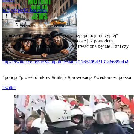
Fenomen
w
Hydepark
2 lata temu
5
Tymczasem fotki z dzisiejszej "specjalnej operacji milicyjnej"
przeciw rolnikom (to gustowne "Z" stało się już powodem
dowcipów). Nie jest jeszcze pewne,czy trwać ona będzie 3 dni czy
2 lata.
https://twitter.com/KtoManipuluje/status/1765409421314666904
#policja
#protestrolnikow
#milicja
#prowokacja
#wiadomoscipolska
Twitter