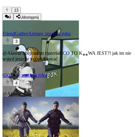
13
9
Udostępnij
FriendGatherArena
w zeszłym roku
3
@Alawar
obejrzałem materiał: CO TO K⁎⁎WA JEST?! jak im nie
wstyd jeszcze to publikować
6502
★
w zeszłym roku
4
@Alawar