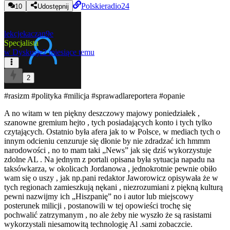
Polskieradio24
10
Udostępnij
lekcjekaczan9e
Specjalista
w
Dyskusje
2 miesiące temu
2
#rasizm
#polityka
#milicja
#sprawadlareportera
#opanie
A no witam w ten piękny deszczowy majowy poniedziałek ,
szanowne gremium hejto , tych posiadających konto i tych tylko
czytających. Ostatnio była afera jak to w Polsce, w mediach tych o
innym odcieniu cenzuruje się dłonie by nie zdradzać ich hmmm
narodowości , no to mam taki „News” jak się dziś wykorzystuje
zdolne AL
. Na jednym z portali opisana była sytuacja napadu na
taksówkarza, w okolicach Jordanowa , jednokrotnie pewnie obiło
wam się o uszy , jak np.pani redaktor Jaworowicz opisywała że w
tych regionach zamieszkują nękani , niezrozumiani z piękną kulturą
pewni nazwijmy ich „Hiszpanię”
no i autor lub miejscowy
posterunek milicji , postanowili w tej opowieści trochę się
pochwalić zatrzymanym , no ale żeby nie wyszło że są rasistami
wykorzystali niesamowitą technologię Al
.sami zobaczcie.