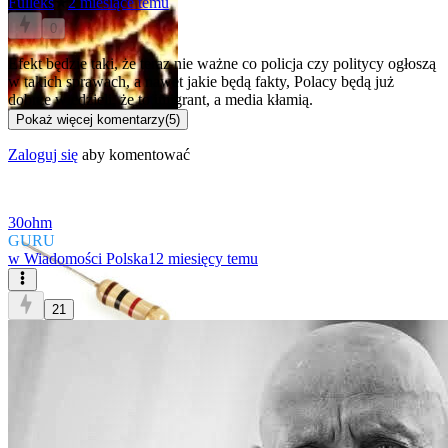
Fulleks
★
2 miesiące temu
0
Efekt będzie taki, że teraz nie ważne co policja czy politycy ogłoszą
w takich sprawach, a nawet jakie będą fakty, Polacy będą już
dobrze wiedzieli, że to imigrant, a media kłamią.
Pokaż więcej komentarzy
(
5
)
Zaloguj się
aby komentować
30ohm
GURU
w
Wiadomości Polska
12 miesięcy temu
21