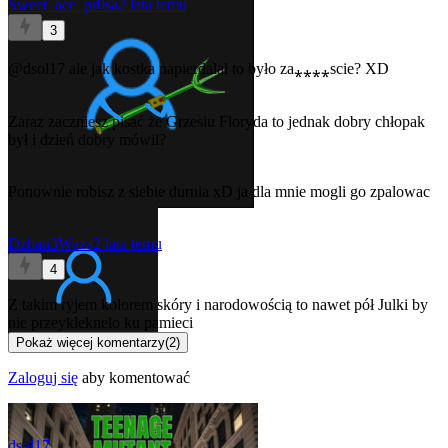
Sweet_acc_pr0sa
2 lata temu
3
@dsol17
ale jak kostka napierdalał to było za⁎⁎⁎⁎scie? XD
Zaraz zaczniesz pisać że Grzesiu Floryda to jednak dobry chłopak
był i dzień dobry mówil?
Ponownie robisz z siebie durnia xD ja dla mnie mogli go zpalowac
Dzban3Waza
2 lata temu
4
Z takim ryjem kolorem skóry i narodowością to nawet pół Julki by
nie przeykleknelo ku pamieci
Pokaż więcej komentarzy
(
2
)
Zaloguj się
aby komentować
dsol17