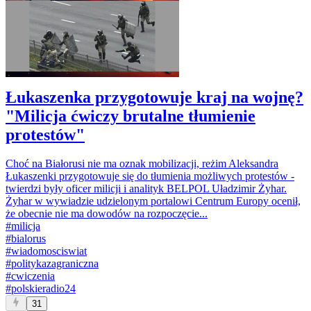
Łukaszenka przygotowuje kraj na wojnę?
"Milicja ćwiczy brutalne tłumienie
protestów"
Choć na Białorusi nie ma oznak mobilizacji, reżim Aleksandra
Łukaszenki przygotowuje się do tłumienia możliwych protestów -
twierdzi były oficer milicji i analityk BELPOL Uładzimir Żyhar.
Żyhar w wywiadzie udzielonym portalowi Centrum Europy ocenił,
że obecnie nie ma dowodów na rozpoczęcie...
#
milicja
#
bialorus
#
wiadomosciswiat
#
politykazagraniczna
#
cwiczenia
#
polskieradio24
31