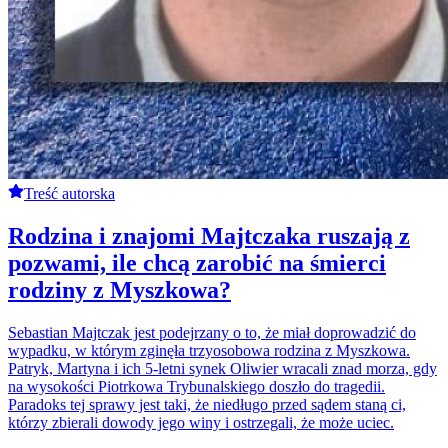
Treść autorska
Rodzina i znajomi Majtczaka ruszają z
pozwami, ile chcą zarobić na śmierci
rodziny z Myszkowa?
Sebastian Majtczak jest podejrzany o to, że miał doprowadzić do
wypadku, w którym zginęła trzyosobowa rodzina z Myszkowa.
Patryk, Martyna i ich 5-letni synek Oliwier wracali znad morza, gdy
na wysokości Piotrkowa Trybunalskiego doszło do tragedii.
Paradoks tej sprawy jest taki, że niedługo przed sądem staną ci,
którzy zbierali dowody jego winy i ostrzegali, że może uciec.