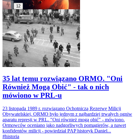
12
35 lat temu rozwiązano ORMO. "Oni
Również Mogą Obić" - tak o nich
mówiono w PRL-u
23 listopada 1989 r. rozwiązano Ochotniczą Rezerwę Milicji
Obywatelskiej. ORMO było jednym z najbardziej trwałych ogniw
aparatu represji w PRL. "Oni również mogą obić" - mówiono.
Ormowców oceniano jako nadgorliwych pomagierów, a nawet
konfidentów milicji - powiedział PAP historyk Daniel...
#
historia