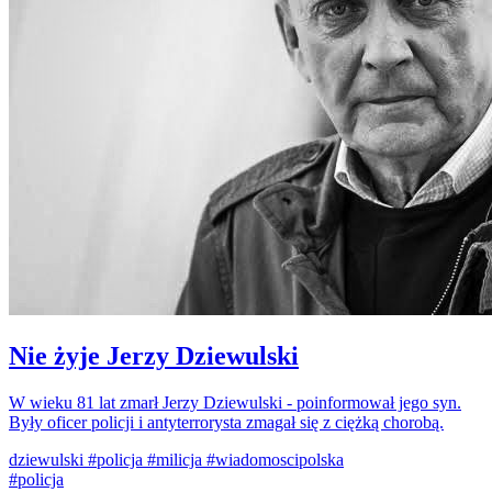
Nie żyje Jerzy Dziewulski
W wieku 81 lat zmarł Jerzy Dziewulski - poinformował jego syn.
Były oficer policji i antyterrorysta zmagał się z ciężką chorobą.
dziewulski
#policja
#milicja
#wiadomoscipolska
#
policja