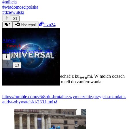
#
milicja
#
wiadomoscipolska
#
dziewulski
21
Tvn24
2
Udostępnij
Alawar
★
Fanatyk
w
Dyskusje
w zeszłym roku
13
#ciekawostki
#policja
#milicja
Jechać z ku⁎⁎⁎mi. W moich oczach
ta formacja straciła wszystko co mieli do zaoferowania.
https://rumble.com/v6r8rdu-brutalne-wymuszenie-przyjcia-mandatu-
audyt-obywatelski-233.html