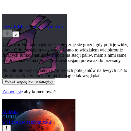
nbzwdsdzbcps
★
w zeszłym roku
6
@Alawar
Nie wiem jak to jest ale czuję się gorzej gdy policję widzę
obok. Gdy musiałem wstawać ~4 rano to widziałem wielokrotnie
śpiących funkcjonariuszy w aucie na stacji paliw, mam z nimi same
złe doświadczenia mimo, że przestrzegam prawa aż do przesady.
Ponadto ile razy czytałem o protestach policjantów na lewych L4 to
nie zliczę. Nie wiem jak to może ciągle tak wyglądać.
Pokaż więcej komentarzy
(
6
)
Zaloguj się
aby komentować
Mr.Mars
GURU
w
Historia
w zeszłym roku