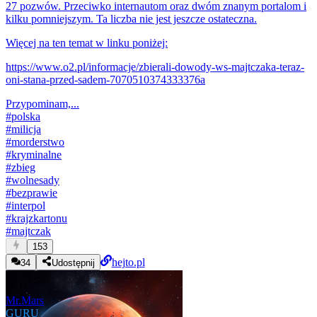
27 pozwów. Przeciwko internautom oraz dwóm znanym portalom i
kilku pomniejszym. Ta liczba nie jest jeszcze ostateczna.
Więcej na ten temat w linku poniżej:
https://www.o2.pl/informacje/zbierali-dowody-ws-majtczaka-teraz-
oni-stana-przed-sadem-7070510374333376a
Przypominam,...
#
polska
#
milicja
#
morderstwo
#
kryminalne
#
zbieg
#
wolnesady
#
bezprawie
#
interpol
#
krajzkartonu
#
majtczak
153
hejto.pl
34
Udostępnij
Mr.Mars
GURU