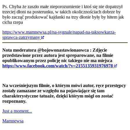
Ps. Chyba że zaszło małe nieporozumienie i ktoś się nie dopatrzył
trzeciej dłoni na posterunku, w takich okolicznościach dobrze by
było zacząć produkować kajdanki na trzy dłonie
były by hitem jak
cicha rzepa
https://www.mamnewsa.pl/na-sygnale/napad-na-taksowkarza-
sprawca-zatrzymany
Nota moderatora
@bojowonastawionaowca
: Zdjęcie
przedstawione przez autora jest spreparowane, na filmie
opublikowanym przez policję nic takiego nie ma miejsca
https://www.facebook.com/watch/?v=2155135931976978
Na wcześniejszym filmie, o którym mówi autor, ręce przestępcy
zostały zamazane ze względu na pojawiające się tam
charakterystyczne tatuaże, dzięki którym mógł on zostać
rozpoznany.
Just a moment...
Mamnewsa