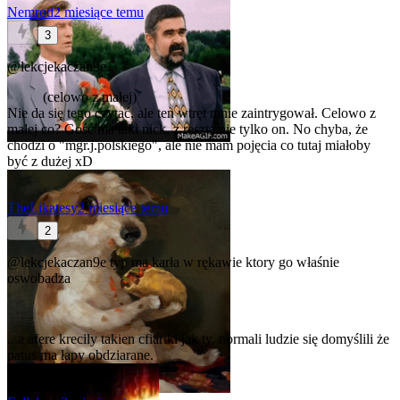
Nemrod
2 miesiące temu
3
@lekcjekaczan9e
(celowo z małej)
Nie da się tego czytać, ale ten wtręt mnie zaintrygował. Celowo z
małej co? Gość ma taki nick, z resztą nie tylko on. No chyba, że
chodzi o "mgr.j.polskiego", ale nie mam pojęcia co tutaj miałoby
być z dużej xD
TheLikatesy
2 miesiące temu
2
@lekcjekaczan9e
typ ma karła w rękawie ktory go właśnie
oswobadza
...a afere krecily takien cfiartki jak ty, normali ludzie się domyślili że
patus ma łapy obdziarane.