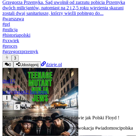
Grzegorza Przemyka. Sąd uwolnił od zarzutu pobicia Przemyka
dwóch milicjantów, natomiast na 2 i 2,5 roku więzienia skazani
zostali dwaj sanitariusze, którzy wieźli pobitego do...
#
warszawa
#
prl
#
milicja
#
historiapolski
#
xxwiek
#
proces
#
grzegorzprzemyk
3
dzieje.pl
0
Udostępnij
dsol17
Fenomen
w
Hydepark
2 lata temu
5
Mamy to, co prawda nie udusili ale prawie jak Polski Floyd !
#policja
#protestrolnikow
#milicja
#prowokacja
#wiadomoscipolska