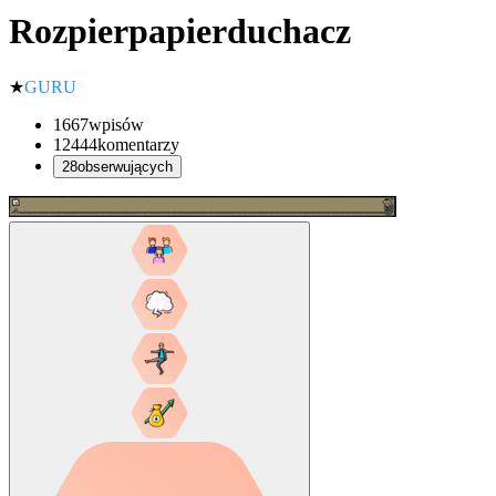
Rozpierpapierduchacz
★
GURU
1667
wpisów
12444
komentarzy
28
obserwujących