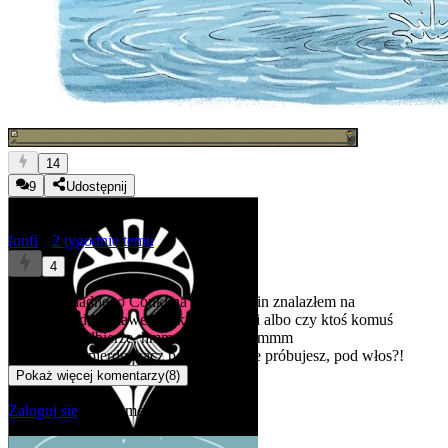
14
9
Udostępnij
fonfi
★
2 tygodnie temu
4
Ale ładnego Conklina Mark Twain znalazłem na
vinted, ciekawe czy ktoś się skusi albo czy ktoś komuś
nie podbierze, hmm hmmm hmmmmm
@Rozpierpapierduchacz
pod włos mnie próbujesz, pod włos?!
Pokaż więcej komentarzy
(
8
)
Zaloguj się
aby komentować