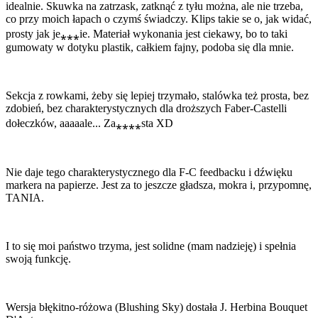
idealnie. Skuwka na zatrzask, zatknąć z tyłu można, ale nie trzeba,
co przy moich łapach o czymś świadczy. Klips takie se o, jak widać,
prosty jak je⁎⁎⁎ie. Materiał wykonania jest ciekawy, bo to taki
gumowaty w dotyku plastik, całkiem fajny, podoba się dla mnie.
Sekcja z rowkami, żeby się lepiej trzymało, stalówka też prosta, bez
zdobień, bez charakterystycznych dla droższych Faber-Castelli
dołeczków, aaaaale... Za⁎⁎⁎⁎sta XD
Nie daje tego charakterystycznego dla F-C feedbacku i dźwięku
markera na papierze. Jest za to jeszcze gładsza, mokra i, przypomnę,
TANIA.
I to się moi państwo trzyma, jest solidne (mam nadzieję) i spełnia
swoją funkcję.
Wersja błękitno-różowa (Blushing Sky) dostała J. Herbina Bouquet