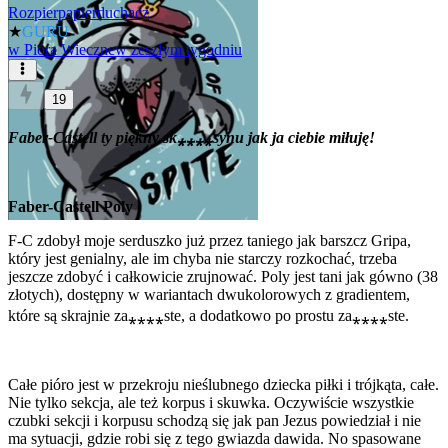
Rozpierpapierduchacz
★
GURU
w
Pióra Wieczne
w zeszłym tygodniu
19
Faber-Castell ty piękny sk⁎⁎⁎⁎synu jak ja ciebie miłuję!
Faber-Castell Poly
F-C zdobył moje serduszko już przez taniego jak barszcz Gripa,
który jest genialny, ale im chyba nie starczy rozkochać, trzeba
jeszcze zdobyć i całkowicie zrujnować. Poly jest tani jak gówno (38
złotych), dostępny w wariantach dwukolorowych z gradientem,
które są skrajnie za⁎⁎⁎⁎ste, a dodatkowo po prostu za⁎⁎⁎⁎ste.
Całe pióro jest w przekroju nieślubnego dziecka piłki i trójkąta, całe.
Nie tylko sekcja, ale też korpus i skuwka. Oczywiście wszystkie
czubki sekcji i korpusu schodzą się jak pan Jezus powiedział i nie
ma sytuacji, gdzie robi się z tego gwiazda dawida. No spasowane