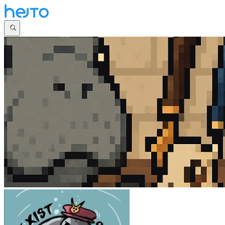
Główna
Dyskusje
Najnowsze
Społeczności
Zaloguj się