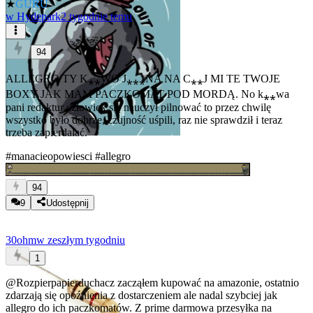
★
GURU
w
Hydepark
2 tygodnie temu
94
ALLEGRO TY K⁎⁎WO J⁎⁎⁎NA NA C⁎⁎J MI TE TWOJE
BOXY JAK MAM PACZKOMAT POD MORDĄ. No k⁎⁎wa
pani redaktur człowiek się nauczył pilnować to przez chwilę
wszystko było dobrze, czujność uśpili, raz nie sprawdził i teraz
trzeba zapierdalać.
#manacieopowiesci
#allegro
94
9
Udostępnij
30ohm
w zeszłym tygodniu
1
@Rozpierpapierduchacz
zacząłem kupować na amazonie, ostatnio
zdarzają się opóźnienia z dostarczeniem ale nadal szybciej jak
allegro do ich paczkomatów. Z prime darmowa przesyłka na