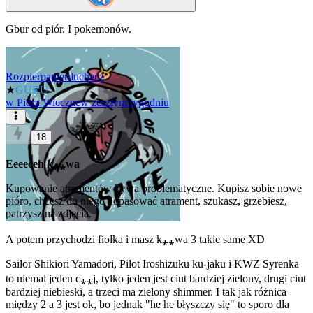
Gbur od piór. I pokemonów.
Rozpierpapierduchacz
★
GURU
w
Pióra Wieczne
w zeszłym tygodniu
18
Eeeeeeh k⁎⁎wa
Kupowanie atramentów bywa problematyczne. Kupisz sobie nowe
pióro, chcesz do niego dopasować atrament, szukasz, grzebiesz,
patrzysz na zdjęcia.
A potem przychodzi fiolka i masz k⁎⁎wa 3 takie same XD
Sailor Shikiori Yamadori, Pilot Iroshizuku ku-jaku i KWZ Syrenka
to niemal jeden c⁎⁎j, tylko jeden jest ciut bardziej zielony, drugi ciut
bardziej niebieski, a trzeci ma zielony shimmer. I tak jak różnica
między 2 a 3 jest ok, bo jednak "he he błyszczy się" to sporo dla