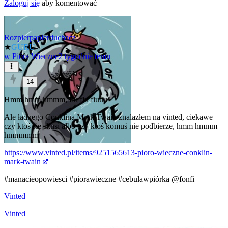
Zaloguj się
aby komentować
Rozpierpapierduchacz
★
GURU
w
Pióra Wieczne
2 tygodnie temu
14
Hmm hmm hmmm, fiu fiu fiuuu
Ale ładnego Conklina Mark Twain znalazłem na vinted, ciekawe
czy ktoś się skusi albo czy ktoś komuś nie podbierze, hmm hmmm
hmmmmm
https://www.vinted.pl/items/9251565613-pioro-wieczne-conklin-
mark-twain
#manacieopowiesci
#piorawieczne
#cebulawpiórka
@fonfi
Vinted
Vinted