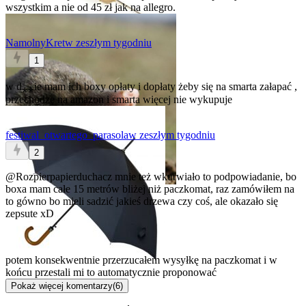
wszystkim a nie od 45 zł jak na allegro.
NamolnyKret
w zeszłym tygodniu
1
w d⁎⁎ie mam ich boxy opłaty i dopłaty żeby się na smarta załapać ,
przechodzę na amazon i smarta więcej nie wykupuje
festiwal_otwartego_parasola
w zeszłym tygodniu
2
@Rozpierpapierduchacz
mnie też wkurwiało to podpowiadanie, bo
boxa mam całe 15 metrów bliżej niż paczkomat, raz zamówiłem na
to gówno bo mieli sadzić jakieś drzewa czy coś, ale okazało się
zepsute xD
potem konsekwentnie przerzucałem wysyłkę na paczkomat i w
końcu przestali mi to automatycznie proponować
Pokaż więcej komentarzy
(
6
)