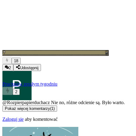
18
2
Udostępnij
Prucjusz
w zeszłym tygodniu
2
@Rozpierpapierduchacz
Nie no, różne odcienie są. Było warto.
Pokaż więcej komentarzy
(
1
)
Zaloguj się
aby komentować