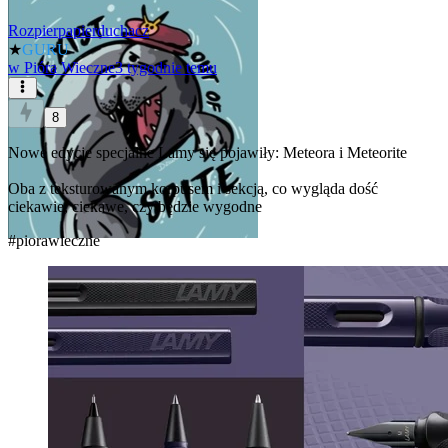
Rozpierpapierduchacz
★
GURU
w
Pióra Wieczne
3 tygodnie temu
8
Nowe edycje specjalne Lamy się pojawiły: Meteora i Meteorite
Oba z teksturowanym korpusem i sekcją, co wygląda dość
ciekawie, ciekawe, czy będzie wygodne
#piorawieczne