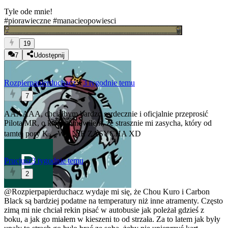
Tyle ode mnie!
#piorawieczne
#manacieopowiesci
19
7
Udostępnij
Rozpierpapierduchacz
★
3 tygodnie temu
7
AAAAAA, chciałbym bardzo serdecznie i oficjalnie przeprosić
Pilota MR, o którym mówiłem, że strasznie mi zasycha, który od
tamtej pory K⁎⁎WA NIE ZASYCHA XD
Prucjusz
3 tygodnie temu
2
@Rozpierpapierduchacz
wydaje mi się, że Chou Kuro i Carbon
Black są bardziej podatne na temperatury niż inne atramenty. Często
zimą mi nie chciał rekin pisać w autobusie jak poleżał gdzieś z
boku, a jak go miałem w kieszeni to od strzała. Za to latem jak były