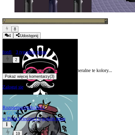
8
4
Udostępnij
fonfi
★
3 tygodnie temu
2
@Rozpierpapierduchacz
jakieś takie funeralne te kolory...
Pokaż więcej komentarzy
(
3
)
Zaloguj się
aby komentować
Rozpierpapierduchacz
★
GURU
w
Pióra Wieczne
3 tygodnie temu
19