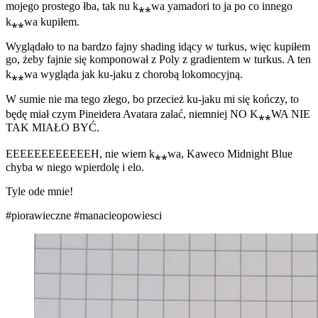
mojego prostego łba, tak nu k⁎⁎wa yamadori to ja po co innego
k⁎⁎wa kupiłem.
Wyglądało to na bardzo fajny shading idący w turkus, więc kupiłem
go, żeby fajnie się komponował z Poly z gradientem w turkus. A ten
k⁎⁎wa wygląda jak ku-jaku z chorobą lokomocyjną.
W sumie nie ma tego złego, bo przecież ku-jaku mi się kończy, to
będę miał czym Pineidera Avatara zalać, niemniej NO K⁎⁎WA NIE
TAK MIAŁO BYĆ.
EEEEEEEEEEEEH, nie wiem k⁎⁎wa, Kaweco Midnight Blue
chyba w niego wpierdolę i elo.
Tyle ode mnie!
#piorawieczne
#manacieopowiesci