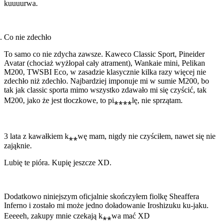
kuuuurwa.
Co nie zdechło
To samo co nie zdycha zawsze. Kaweco Classic Sport, Pineider
Avatar (chociaż wyżłopał cały atrament), Wankaie mini, Pelikan
M200, TWSBI Eco, w zasadzie klasycznie kilka razy więcej nie
zdechło niż zdechło. Najbardziej imponuje mi w sumie M200, bo
tak jak classic sporta mimo wszystko zdawało mi się czyścić, tak
M200, jako że jest tłoczkowe, to pi⁎⁎⁎⁎lę, nie sprzątam.
3 lata z kawałkiem k⁎⁎wę mam, nigdy nie czyściłem, nawet się nie
zająknie.
Lubię te pióra. Kupię jeszcze XD.
Dodatkowo niniejszym oficjalnie skończyłem fiolkę Sheaffera
Inferno i zostało mi może jedno doładowanie Iroshizuku ku-jaku.
Eeeeeh, zakupy mnie czekają k⁎⁎wa mać XD