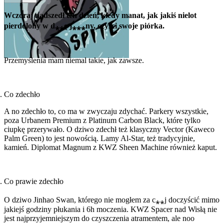
Wczoraj nadszedł ten dzień, kiedy manat, jak jakiś nielot
pierdolony w d⁎⁎ę j⁎⁎⁎ny, czyści swoje piórka.
Przemyślenia mam niemal takie, jak zawsze.
Co zdechło
A no zdechło to, co ma w zwyczaju zdychać. Parkery wszystkie,
poza Urbanem Premium z Platinum Carbon Black, które tylko
ciupkę przerywało. O dziwo zdechł też klasyczny Vector (Kaweco
Palm Green) to jest nowością. Lamy Al-Star, też tradycyjnie,
kamień. Diplomat Magnum z KWZ Sheen Machine również kaput.
Co prawie zdechło
O dziwo Jinhao Swan, którego nie mogłem za c⁎⁎j doczyścić mimo
jakiejś godziny płukania i 6h moczenia. KWZ Spacer nad Wisłą nie
jest najprzyjemniejszym do czyszczenia atramentem, ale noo