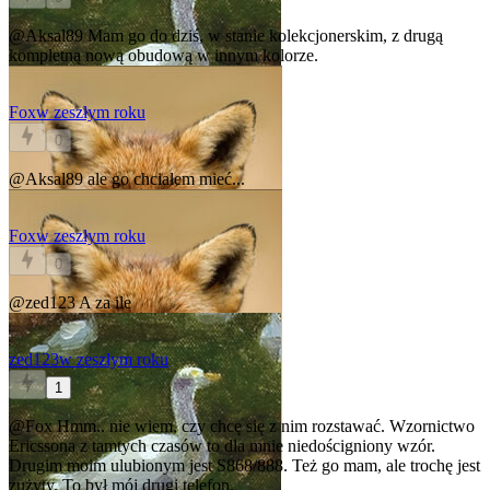
@Aksal89
Mam go do dziś, w stanie kolekcjonerskim, z drugą
kompletną nową obudową w innym kolorze.
Fox
w zeszłym roku
0
@Aksal89
ale go chciałem mieć...
Fox
w zeszłym roku
0
@zed123
A za ile
zed123
w zeszłym roku
1
@Fox
Hmm.. nie wiem, czy chcę się z nim rozstawać. Wzornictwo
Ericssona z tamtych czasów to dla mnie niedościgniony wzór.
Drugim moim ulubionym jest S868/888. Też go mam, ale trochę jest
zużyty. To był mój drugi telefon.