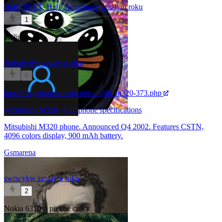
Half_NEET_Half_Amazing
w zeszłym roku
1
philips
5tgbnhy6
w zeszłym roku
0
https://m.gsmarena.com/mitsubishi_m320-373.php
Mitsubishi M320 - Full phone specifications
Mitsubishi M320 phone. Announced Q4 2002. Features CSTN,
4096 colors display, 900 mAh battery.
Gsmarena
swrscyk
w zeszłym roku
2
Nokia 6310 :) piękne czasy