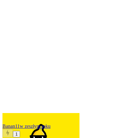
Banan11
w zeszłym roku
1