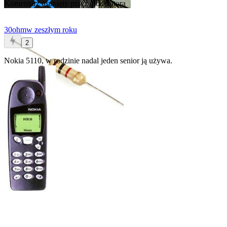
Komentarz usunięty przez moderatora
30ohm
w zeszłym roku
2
Nokia 5110, w rodzinie nadal jeden senior ją używa.