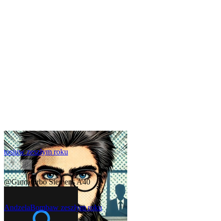
tosiu
w zeszłym roku
0
@Gumaturbo
Siemens A40
AndzelaBomba
w zeszłym roku