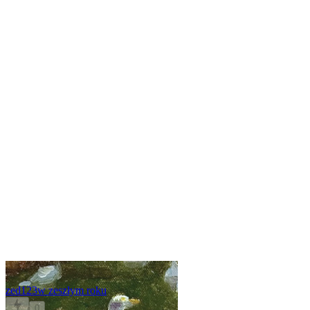
zed123
w zeszłym roku
0