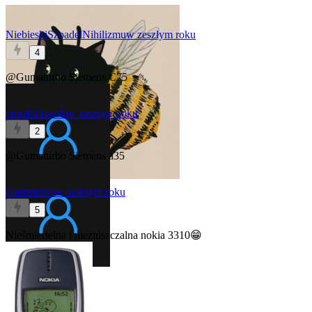
NiebieskiSzpadelNihilizmu
w zeszłym roku
4
@Gumaturbo
Siemens C75
cebulaZrosolu
w zeszłym roku
2
@Gumaturbo
Siemens a35
Gumaturbo
w zeszłym roku
5
Nieśmiertelna i niezniszczalna nokia 3310😁