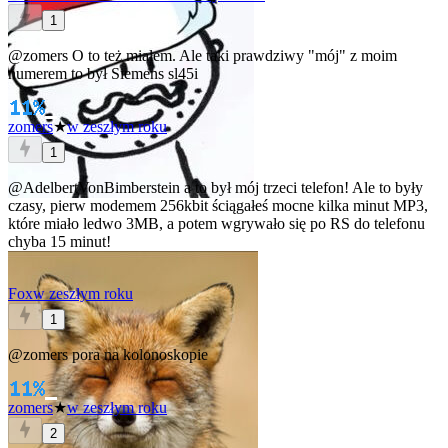
1
@zomers
O to też miałem. Ale taki prawdziwy "mój" z moim
numerem to był Siemens sl45i
zomers
★
w zeszłym roku
1
@AdelbertVonBimberstein
a to był mój trzeci telefon! Ale to były
czasy, pierw modemem 256kbit ściągałeś mocne kilka minut MP3,
które miało ledwo 3MB, a potem wgrywało się po RS do telefonu
chyba 15 minut!
Fox
w zeszłym roku
1
@zomers
pora na kolonoskopie
zomers
★
w zeszłym roku
2