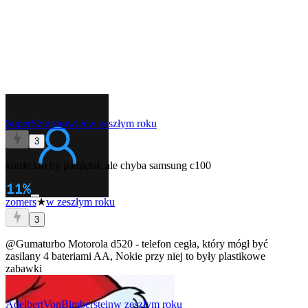
SuperSzturmowiec
w zeszłym roku
3
kurde kto by pamiętał. ale chyba samsung c100
zomers
★
w zeszłym roku
3
@Gumaturbo
Motorola d520 - telefon cegła, który mógł być
zasilany 4 bateriami AA, Nokie przy niej to były plastikowe
zabawki
AdelbertVonBimberstein
w zeszłym roku