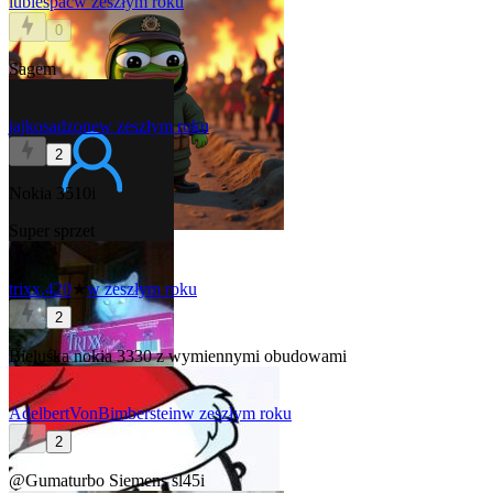
lubiespac
w zeszłym roku
0
Sagem
jajkosadzone
w zeszłym roku
2
Nokia 3510i
Super sprzet
trixx.420
★
w zeszłym roku
2
Bieluśka nokia 3330 z wymiennymi obudowami
AdelbertVonBimberstein
w zeszłym roku
2
@Gumaturbo
Siemens sl45i