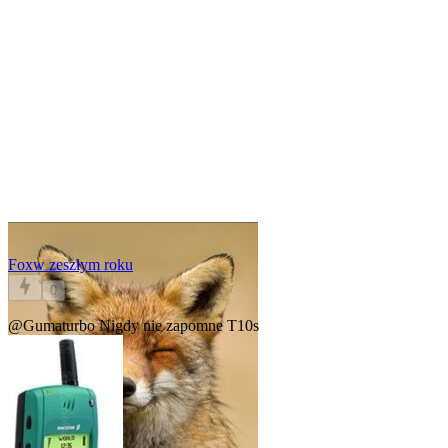
Fox
w zeszłym roku
0
@Gumaturbo
Nigdy nie zapomne T10s