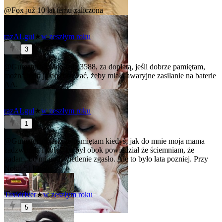
@Fox
już 10 lat temu zaliczona
razALgul
★
w zeszłym roku
3
@Gumaturbo
Motorola 3588, za dopłatą, jeśli dobrze pamiętam,
można było ją dostosować, żeby miała awaryjne zasilanie na baterie
AA.
razALgul
★
w zeszłym roku
1
@Gumaturbo
jeszcze pamiętam kiedyś, jak do mnie moja mama
zadzwoniła i koleś, co był obok powiedział że ściemniam, że
gadam, bo mi podświetlenie zgasło. Ale to było lata pozniej. Przy
Nokii 5110 😜
Taxidriver
★
w zeszłym roku
5