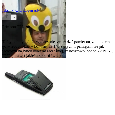
Aksal89
w zeszłym roku
6
Ericsson T28s ❤️
To było na tyle duże wydarzenie, że do dziś pamiętam, że kupiłem
go w 2005 roku, w komisie, za 140 złotych. I pamiętam, że jak
wchodził na rynek kilka lat wcześniej, to kosztował ponad 2k PLN (
͡° ͜ʖ ͡°) (a nawet jakieś 2800 mi świta)