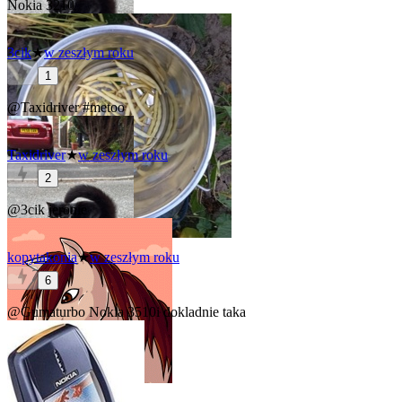
Nokia 3210
3cik
★
w zeszłym roku
1
@Taxidriver
#metoo
Taxidriver
★
w zeszłym roku
2
@3cik
jeronie
kopytakonia
★
w zeszłym roku
6
@Gumaturbo
Nokia 3510i dokladnie taka