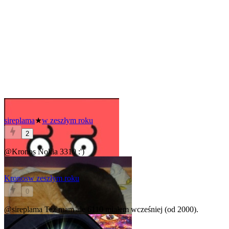
sireplama
★
w zeszłym roku
2
@Kronos
Nokia 3310 :')
Kronos
w zeszłym roku
0
@sireplama
Też mam ale 6110 miałem wcześniej (od 2000).