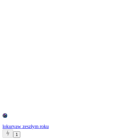
lokurva
w zeszłym roku
1