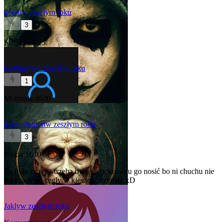
dolitd
w zeszłym roku
3
Siemens C25.
esc0bar75
w zeszłym roku
1
Motorola d620
poprostumort
w zeszłym roku
3
Nokia 1610
To były czasy - trzeba było na pokrowcu go nosić bo ni chuchu nie
dało rady tej cegły w kieszeni trzymać xD
Jakly
w zeszłym roku