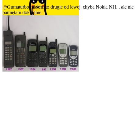
@Gumaturbo
miałem to drugie od lewej, chyba Nokia NH... ale nie
pamiętam dokładnie