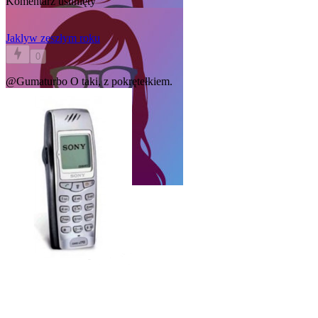
Komentarz usunięty
Jakly
w zeszłym roku
0
@Gumaturbo
O taki, z pokrętełkiem.