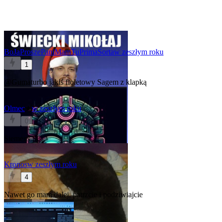
BoJaProszePaniMamTuPrimaSorta
w zeszłym roku
1
@Gumaturbo
jakiś fioletowy Sagem z klapką
Olmec
★
w zeszłym roku
0
Siemens S6
Kronos
w zeszłym roku
4
Nawet go mam dalej, patrzcie i podziwiajcie