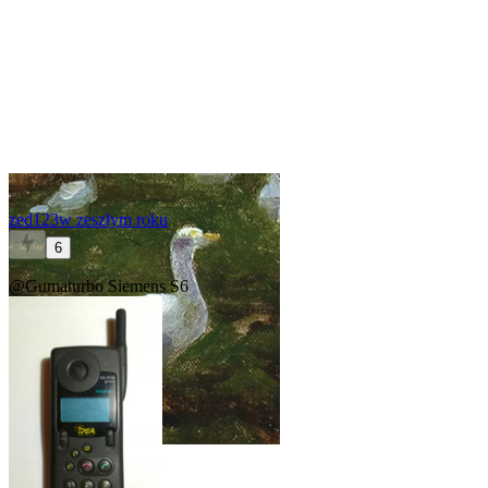
zed123
w zeszłym roku
6
@Gumaturbo
Siemens S6