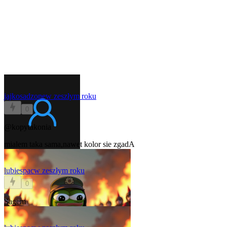
jajkosadzone
w zeszłym roku
0
@kopytakonia
mialem taka sama,nawet kolor sie zgadA
lubiespac
w zeszłym roku
0
Sagem