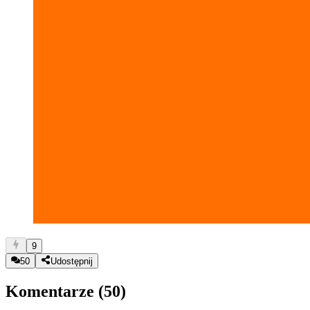
9
50
Udostępnij
Komentarze (
50
)