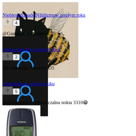
NiebieskiSzpadelNihilizmu
w zeszłym roku
4
@Gumaturbo
Siemens C75
cebulaZrosolu
w zeszłym roku
2
@Gumaturbo
Siemens a35
Gumaturbo
w zeszłym roku
5
Nieśmiertelna i niezniszczalna nokia 3310😁