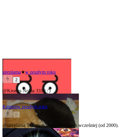
sireplama
★
w zeszłym roku
2
@Kronos
Nokia 3310 :')
Kronos
w zeszłym roku
0
@sireplama
Też mam ale 6110 miałem wcześniej (od 2000).