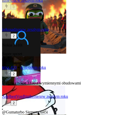
lubiespac
w zeszłym roku
0
Sagem
jajkosadzone
w zeszłym roku
2
Nokia 3510i
Super sprzet
trixx.420
★
w zeszłym roku
2
Bieluśka nokia 3330 z wymiennymi obudowami
AdelbertVonBimberstein
w zeszłym roku
2
@Gumaturbo
Siemens sl45i