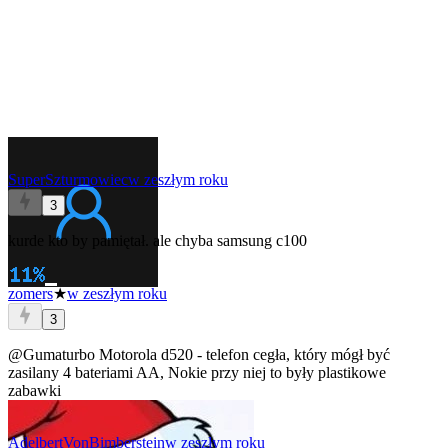
SuperSzturmowiec
w zeszłym roku
3
kurde kto by pamiętał. ale chyba samsung c100
zomers
★
w zeszłym roku
3
@Gumaturbo
Motorola d520 - telefon cegła, który mógł być
zasilany 4 bateriami AA, Nokie przy niej to były plastikowe
zabawki
AdelbertVonBimberstein
w zeszłym roku