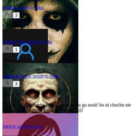
dolitd
w zeszłym roku
3
Siemens C25.
esc0bar75
w zeszłym roku
1
Motorola d620
poprostumort
w zeszłym roku
3
Nokia 1610
To były czasy - trzeba było na pokrowcu go nosić bo ni chuchu nie
dało rady tej cegły w kieszeni trzymać xD
Jakly
w zeszłym roku