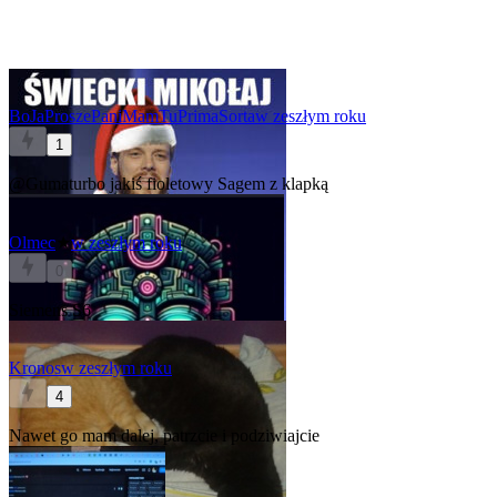
BoJaProszePaniMamTuPrimaSorta
w zeszłym roku
1
@Gumaturbo
jakiś fioletowy Sagem z klapką
Olmec
★
w zeszłym roku
0
Siemens S6
Kronos
w zeszłym roku
4
Nawet go mam dalej, patrzcie i podziwiajcie