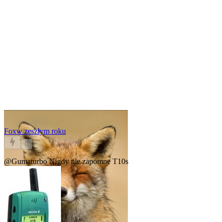
Fox
w zeszłym roku
0
@Gumaturbo
Nigdy nie zapomne T10s