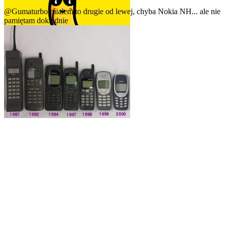
@Gumaturbo
miałem to drugie od lewej, chyba Nokia NH... ale nie
pamiętam dokładnie