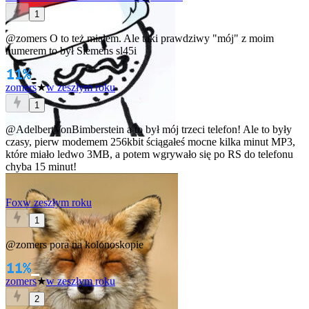
1
@zomers
O to też miałem. Ale taki prawdziwy "mój" z moim
numerem to był Siemens sl45i
zomers
★
w zeszłym roku
1
@AdelbertVonBimberstein
a to był mój trzeci telefon! Ale to były
czasy, pierw modemem 256kbit ściągałeś mocne kilka minut MP3,
które miało ledwo 3MB, a potem wgrywało się po RS do telefonu
chyba 15 minut!
Fox
w zeszłym roku
1
@zomers
pora na kolonoskopie
zomers
★
w zeszłym roku
2