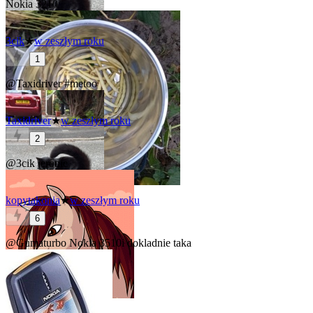
Nokia 3210
3cik
★
w zeszłym roku
1
@Taxidriver
#metoo
Taxidriver
★
w zeszłym roku
2
@3cik
jeronie
kopytakonia
★
w zeszłym roku
6
@Gumaturbo
Nokia 3510i dokladnie taka