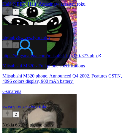
Half_NEET_Half_Amazing
w zeszłym roku
1
philips
5tgbnhy6
w zeszłym roku
0
https://m.gsmarena.com/mitsubishi_m320-373.php
Mitsubishi M320 - Full phone specifications
Mitsubishi M320 phone. Announced Q4 2002. Features CSTN,
4096 colors display, 900 mAh battery.
Gsmarena
swrscyk
w zeszłym roku
2
Nokia 6310 :) piękne czasy