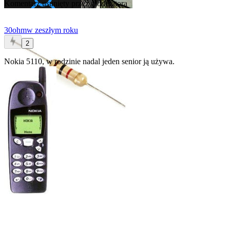
Komentarz usunięty przez moderatora
30ohm
w zeszłym roku
2
Nokia 5110, w rodzinie nadal jeden senior ją używa.