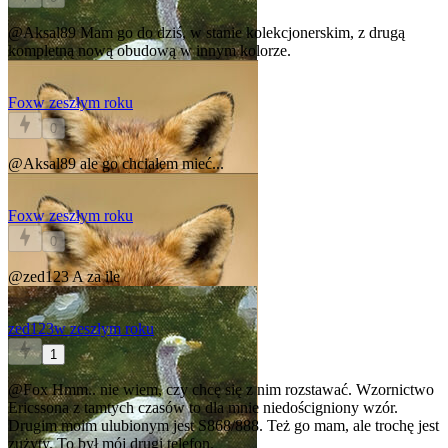
@Aksal89
Mam go do dziś, w stanie kolekcjonerskim, z drugą
kompletną nową obudową w innym kolorze.
Fox
w zeszłym roku
0
@Aksal89
ale go chciałem mieć...
Fox
w zeszłym roku
0
@zed123
A za ile
zed123
w zeszłym roku
1
@Fox
Hmm.. nie wiem, czy chcę się z nim rozstawać. Wzornictwo
Ericssona z tamtych czasów to dla mnie niedościgniony wzór.
Drugim moim ulubionym jest S868/888. Też go mam, ale trochę jest
zużyty. To był mój drugi telefon.