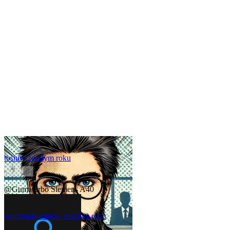
tosiu
w zeszłym roku
0
@Gumaturbo
Siemens A40
AndzelaBomba
w zeszłym roku