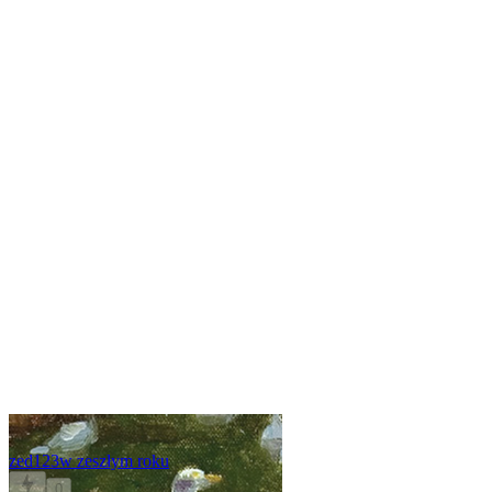
zed123
w zeszłym roku
0