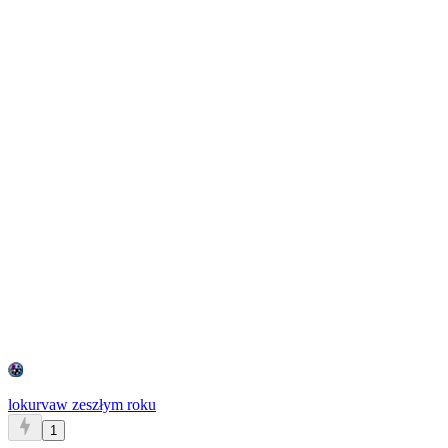
lokurva
w zeszłym roku
1