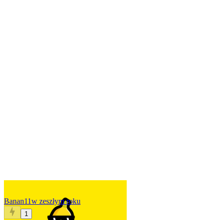
Banan11
w zeszłym roku
1