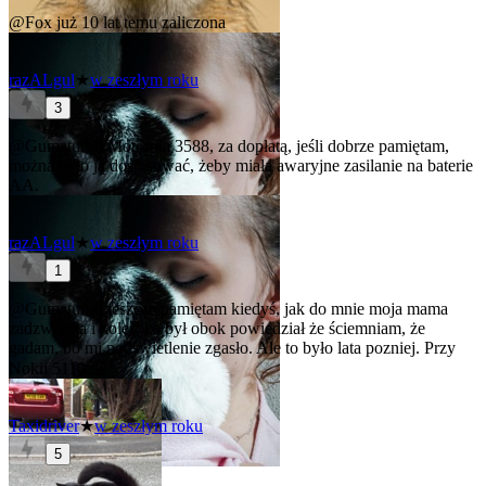
@Fox
już 10 lat temu zaliczona
razALgul
★
w zeszłym roku
3
@Gumaturbo
Motorola 3588, za dopłatą, jeśli dobrze pamiętam,
można było ją dostosować, żeby miała awaryjne zasilanie na baterie
AA.
razALgul
★
w zeszłym roku
1
@Gumaturbo
jeszcze pamiętam kiedyś, jak do mnie moja mama
zadzwoniła i koleś, co był obok powiedział że ściemniam, że
gadam, bo mi podświetlenie zgasło. Ale to było lata pozniej. Przy
Nokii 5110 😜
Taxidriver
★
w zeszłym roku
5