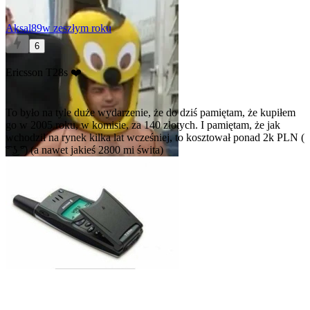
Aksal89
w zeszłym roku
6
Ericsson T28s ❤️
To było na tyle duże wydarzenie, że do dziś pamiętam, że kupiłem
go w 2005 roku, w komisie, za 140 złotych. I pamiętam, że jak
wchodził na rynek kilka lat wcześniej, to kosztował ponad 2k PLN (
͡° ͜ʖ ͡°) (a nawet jakieś 2800 mi świta)