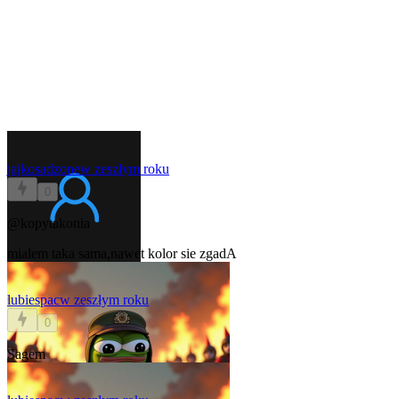
jajkosadzone
w zeszłym roku
0
@kopytakonia
mialem taka sama,nawet kolor sie zgadA
lubiespac
w zeszłym roku
0
Sagem