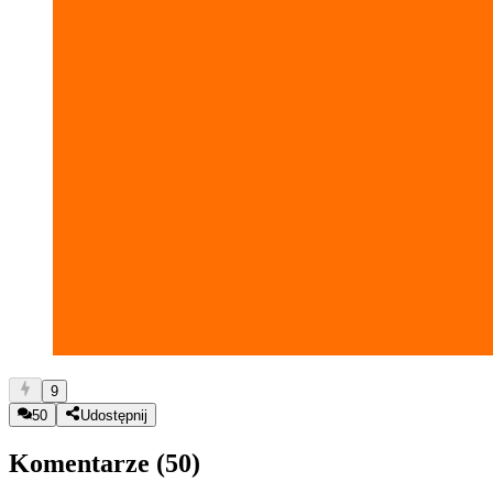
9
50
Udostępnij
Komentarze (
50
)