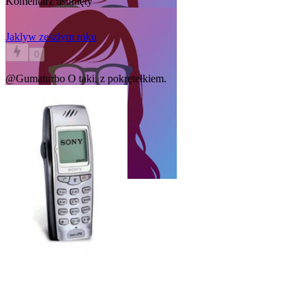
Komentarz usunięty
Jakly
w zeszłym roku
0
@Gumaturbo
O taki, z pokrętełkiem.