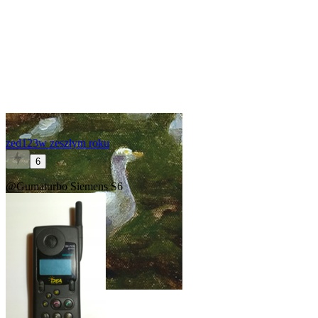
zed123
w zeszłym roku
6
@Gumaturbo
Siemens S6