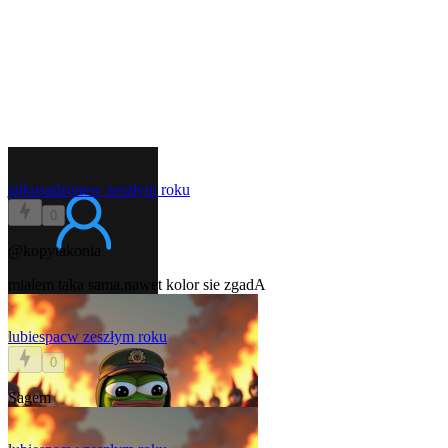
jajkosadzone
w zeszłym roku
0
@kopytakonia
mialem taka sama,nawet kolor sie zgadA
lubiespac
w zeszłym roku
0
Sagem