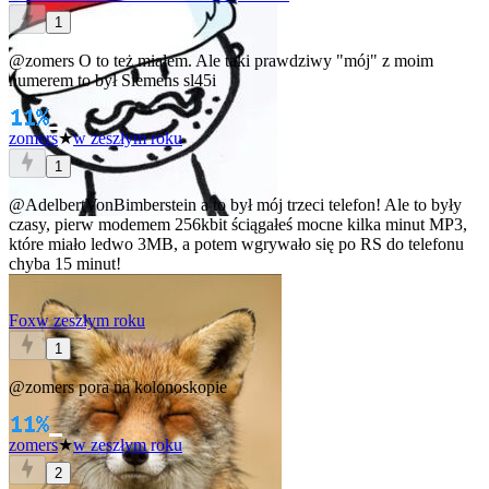
1
@zomers
O to też miałem. Ale taki prawdziwy "mój" z moim
numerem to był Siemens sl45i
zomers
★
w zeszłym roku
1
@AdelbertVonBimberstein
a to był mój trzeci telefon! Ale to były
czasy, pierw modemem 256kbit ściągałeś mocne kilka minut MP3,
które miało ledwo 3MB, a potem wgrywało się po RS do telefonu
chyba 15 minut!
Fox
w zeszłym roku
1
@zomers
pora na kolonoskopie
zomers
★
w zeszłym roku
2