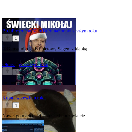
BoJaProszePaniMamTuPrimaSorta
w zeszłym roku
1
@Gumaturbo
jakiś fioletowy Sagem z klapką
Olmec
★
w zeszłym roku
0
Siemens S6
Kronos
w zeszłym roku
4
Nawet go mam dalej, patrzcie i podziwiajcie