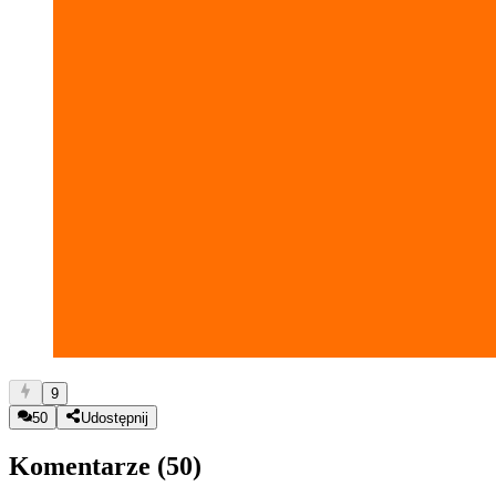
9
50
Udostępnij
Komentarze (
50
)