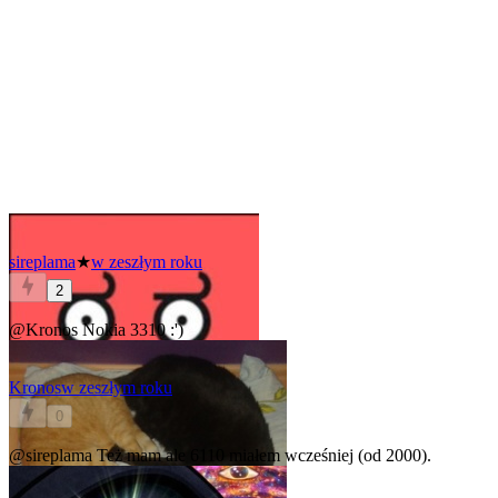
sireplama
★
w zeszłym roku
2
@Kronos
Nokia 3310 :')
Kronos
w zeszłym roku
0
@sireplama
Też mam ale 6110 miałem wcześniej (od 2000).