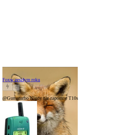
Fox
w zeszłym roku
0
@Gumaturbo
Nigdy nie zapomne T10s