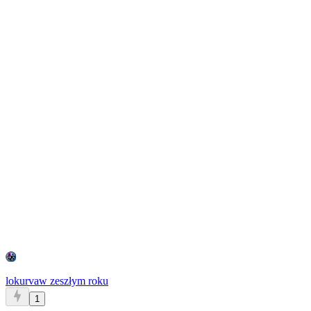
lokurva
w zeszłym roku
1