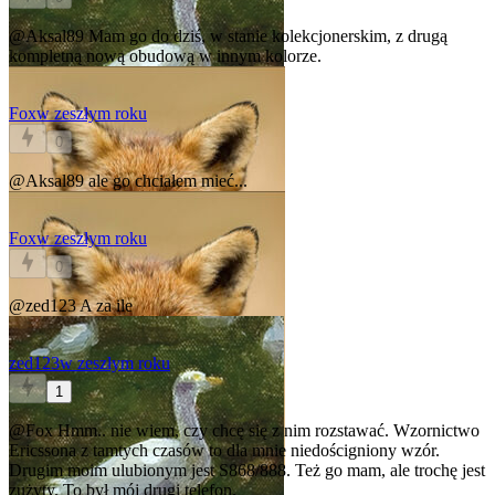
@Aksal89
Mam go do dziś, w stanie kolekcjonerskim, z drugą
kompletną nową obudową w innym kolorze.
Fox
w zeszłym roku
0
@Aksal89
ale go chciałem mieć...
Fox
w zeszłym roku
0
@zed123
A za ile
zed123
w zeszłym roku
1
@Fox
Hmm.. nie wiem, czy chcę się z nim rozstawać. Wzornictwo
Ericssona z tamtych czasów to dla mnie niedościgniony wzór.
Drugim moim ulubionym jest S868/888. Też go mam, ale trochę jest
zużyty. To był mój drugi telefon.