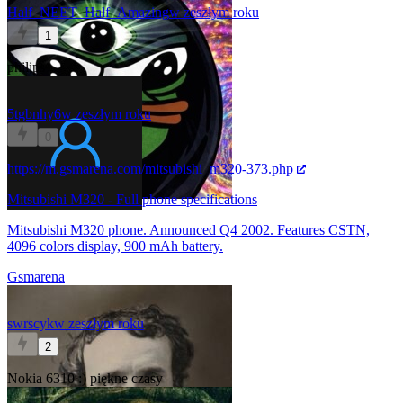
Half_NEET_Half_Amazing
w zeszłym roku
1
philips
5tgbnhy6
w zeszłym roku
0
https://m.gsmarena.com/mitsubishi_m320-373.php
Mitsubishi M320 - Full phone specifications
Mitsubishi M320 phone. Announced Q4 2002. Features CSTN,
4096 colors display, 900 mAh battery.
Gsmarena
swrscyk
w zeszłym roku
2
Nokia 6310 :) piękne czasy