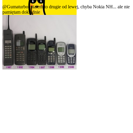
@Gumaturbo
miałem to drugie od lewej, chyba Nokia NH... ale nie
pamiętam dokładnie