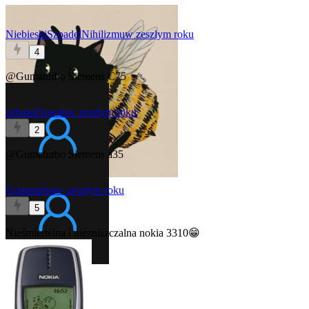
NiebieskiSzpadelNihilizmu
w zeszłym roku
4
@Gumaturbo
Siemens C75
cebulaZrosolu
w zeszłym roku
2
@Gumaturbo
Siemens a35
Gumaturbo
w zeszłym roku
5
Nieśmiertelna i niezniszczalna nokia 3310😁