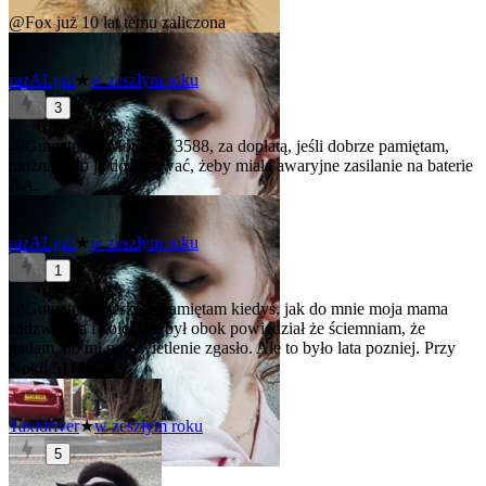
@Fox
już 10 lat temu zaliczona
razALgul
★
w zeszłym roku
3
@Gumaturbo
Motorola 3588, za dopłatą, jeśli dobrze pamiętam,
można było ją dostosować, żeby miała awaryjne zasilanie na baterie
AA.
razALgul
★
w zeszłym roku
1
@Gumaturbo
jeszcze pamiętam kiedyś, jak do mnie moja mama
zadzwoniła i koleś, co był obok powiedział że ściemniam, że
gadam, bo mi podświetlenie zgasło. Ale to było lata pozniej. Przy
Nokii 5110 😜
Taxidriver
★
w zeszłym roku
5