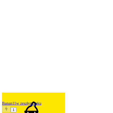
Banan11
w zeszłym roku
1