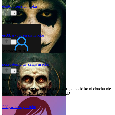
dolitd
w zeszłym roku
3
Siemens C25.
esc0bar75
w zeszłym roku
1
Motorola d620
poprostumort
w zeszłym roku
3
Nokia 1610
To były czasy - trzeba było na pokrowcu go nosić bo ni chuchu nie
dało rady tej cegły w kieszeni trzymać xD
Jakly
w zeszłym roku