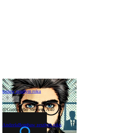
tosiu
w zeszłym roku
0
@Gumaturbo
Siemens A40
AndzelaBomba
w zeszłym roku