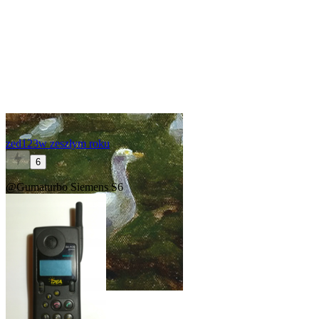
zed123
w zeszłym roku
6
@Gumaturbo
Siemens S6