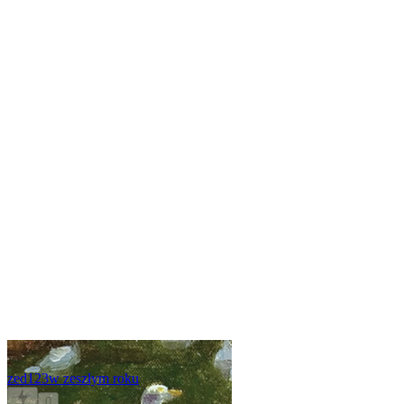
zed123
w zeszłym roku
0