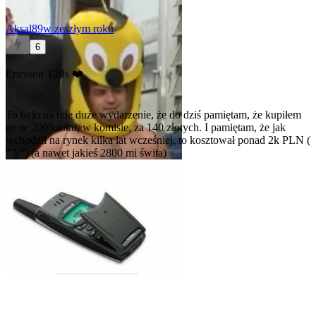
Aksal89
w zeszłym roku
6
Ericsson T28s ❤️
To było na tyle duże wydarzenie, że do dziś pamiętam, że kupiłem
go w 2005 roku, w komisie, za 140 złotych. I pamiętam, że jak
wchodził na rynek kilka lat wcześniej, to kosztował ponad 2k PLN (
͡° ͜ʖ ͡°) (a nawet jakieś 2800 mi świta)