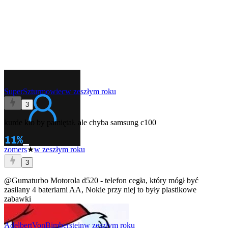
SuperSzturmowiec
w zeszłym roku
3
kurde kto by pamiętał. ale chyba samsung c100
zomers
★
w zeszłym roku
3
@Gumaturbo
Motorola d520 - telefon cegła, który mógł być
zasilany 4 bateriami AA, Nokie przy niej to były plastikowe
zabawki
AdelbertVonBimberstein
w zeszłym roku