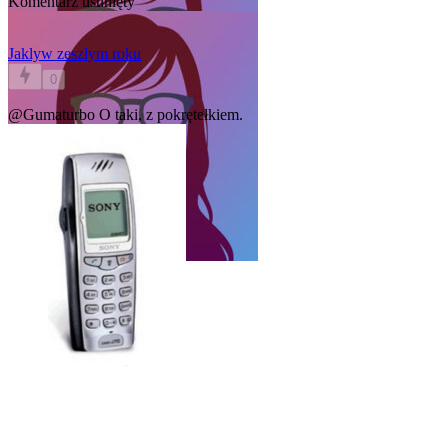
Komentarz usunięty
Jakly
w zeszłym roku
0
@Gumaturbo
O taki, z pokrętełkiem.