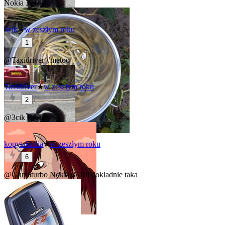
Nokia 3210
3cik
★
w zeszłym roku
1
@Taxidriver
#metoo
Taxidriver
★
w zeszłym roku
2
@3cik
jeronie
kopytakonia
★
w zeszłym roku
6
@Gumaturbo
Nokia 3510i dokladnie taka