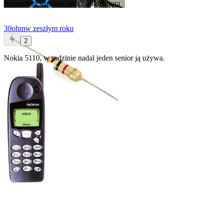
Komentarz usunięty przez moderatora
30ohm
w zeszłym roku
2
Nokia 5110, w rodzinie nadal jeden senior ją używa.