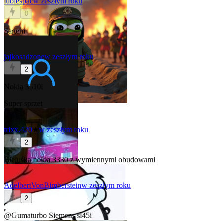
lubiespac
w zeszłym roku
0
Sagem
jajkosadzone
w zeszłym roku
2
Nokia 3510i
Super sprzet
trixx.420
★
w zeszłym roku
2
Bieluśka nokia 3330 z wymiennymi obudowami
AdelbertVonBimberstein
w zeszłym roku
2
@Gumaturbo
Siemens sl45i