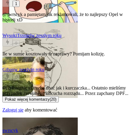
1
@swrscyk
a pamiętam jak reklamowali, że to najlepszy Opel w
historii xD
WysokiTrzmiel
w zeszłym roku
0
Ile w sumie kosztowały te naprawy? Pomijam kolizję.
Giban
w zeszłym roku
0
Oj o Insignię to trzeba dbać jak i kurczaczka... Ostatnio mieliśmy
przypadek zerwanego łańcucha rozrządu... Przez zapchany DPF...
Pokaż więcej komentarzy
(
20
)
Zaloguj się
aby komentować
swrscyk