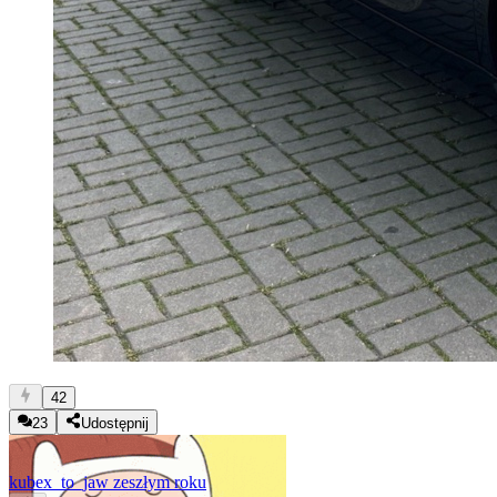
42
23
Udostępnij
kubex_to_ja
w zeszłym roku