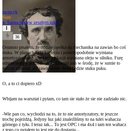
swrscyk
Sum
w
Samochody
w zeszłym roku
36
Ostatnio pisałem, że oddaje opelka do mechanika na zawias bo coś
stuka. W planach była kontrola i prawdopodobnie wymiana
amortyzatorów z tyłu i przy okazji wymiana oleju w silniku. Furę
odstawiłem w poniedziałek, dzwoni pan w środę, że w sumie to
można zabierać ale zawieszenie dalej będzie stuku puku.
O, a to ci dopiero xD
Wbijam na warsztat i pytam, co tam sie stało że sie nie zadziało nic.
-Wie pan co, wychodzi na to, że to nie amortyzatory, te jeszcze
trochę pojeżdżą. Jedyny luz jaki znaleźliśmy to na tulei wahacza
górnego z tyłu. I teraz tak... To jest OPC i ma 4x4 i tam ten wahacz
z tego co pytałem to jest nie do dostania...