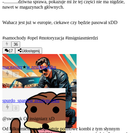
-............dziwna sprawa, pokazuje mi że tej części nie ma nigdzie,
nawet w magazynach głównych.
Wahacz jest już w europie, ciekawe czy będzie pasował xDD
#samochody
#opel
#motoryzacja
#insigniasmierdzi
36
17
Udostępnij
macgajster
★
w zeszłym roku
0
Witam w świecie graciarzy 🥲
spurdo_sparde
w zeszłym roku
0
@swrscyk
O, insigniarz xD
Od kilku miesięcy eksploatuję poliftowe kombi z tym słynnym