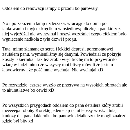
Oddałem do renowacji lampy z przodu bo parowały.
No i po założeniu lamp i zderzaka, wracając do domu po
tankowaniu i myjce skręciłem w osiedlową uliczkę a pan który z
niej wyjeżdżał nie wytrzymał i ruszył wcześniej czego efektem było
wgniecenie nadkola z tyłu drzwi i progu.
Tutaj mimo złamanego serca i lekkiej depresji poremontowej
zaufałem panu, wymieniliśmy się danymi. Powiedział że pokryje
koszty lakiernika. Tak też zrobił więc trochę mi to przywróciło
wiarę w ludzi mimo że wszyscy moi bliscy mówili że jestem
łatwowierny i że gość mnie wychuja. Nie wychujal xD
Po rozrządzie jeszcze wyszło że przerywa na wysokich obrotach ale
to akurat łatwe bo cewki xD
Po wszystkich przygodach oddałem do pana detailera który zrobił
meeeeega robotę. Korektę jeden etap i ciut lepszy wosk. I tutaj
kudozy dla pana lakiernika bo panowie detailerzy nie mogli znaleźć
gdzie był bity xd