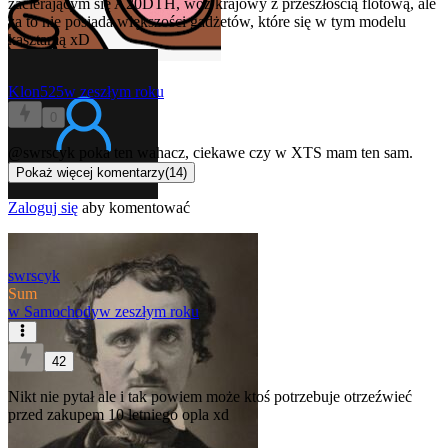
zacierającym się A20DTH, wóz krajowy z przeszłością flotową, ale
za to nie posiada większości gadżetów, które się w tym modelu
kasztanią xD
Klon525
w zeszłym roku
0
@swrscyk
poka ten wahacz, ciekawe czy w XTS mam ten sam.
Pokaż więcej komentarzy
(
14
)
Zaloguj się
aby komentować
swrscyk
Sum
w
Samochody
w zeszłym roku
42
Nikt nie pytał ale i tak powiem może ktoś potrzebuje otrzeźwieć
przed zakupem 10 letniego opla xd