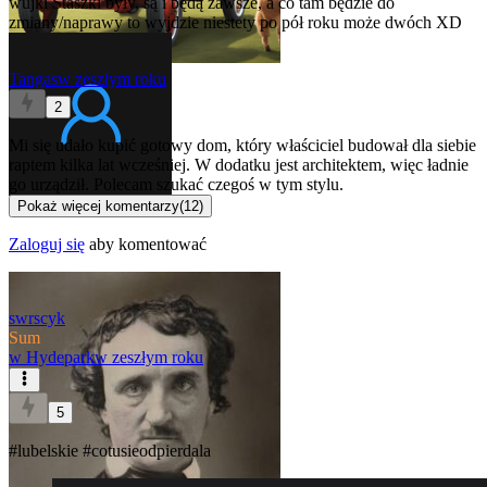
wujki Staszki były, są i będą zawsze, a co tam będzie do
zmiany/naprawy to wyjdzie niestety po pół roku może dwóch XD
Tangas
w zeszłym roku
2
Mi się udało kupić gotowy dom, który właściciel budował dla siebie
raptem kilka lat wcześniej. W dodatku jest architektem, więc ładnie
go urządził. Polecam szukać czegoś w tym stylu.
Pokaż więcej komentarzy
(
12
)
Zaloguj się
aby komentować
swrscyk
Sum
w
Hydepark
w zeszłym roku
5
#lubelskie
#cotusieodpierdala