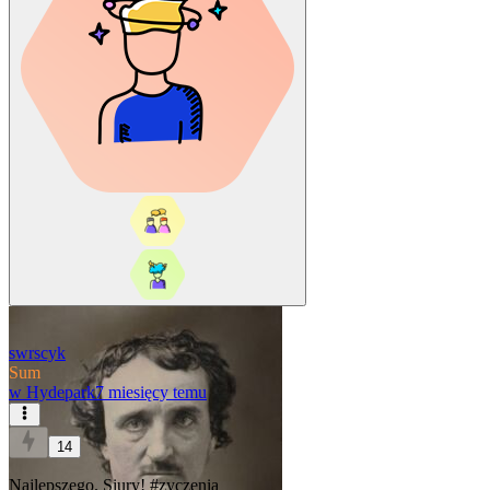
swrscyk
Sum
w
Hydepark
7 miesięcy temu
14
Najlepszego. Siury!
#zyczenia