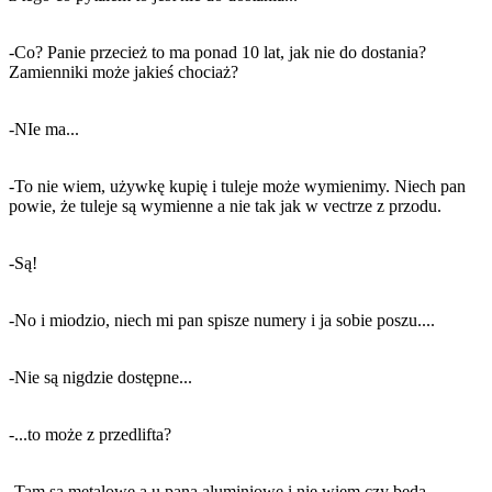
-Co? Panie przecież to ma ponad 10 lat, jak nie do dostania?
Zamienniki może jakieś chociaż?
-NIe ma...
-To nie wiem, używkę kupię i tuleje może wymienimy. Niech pan
powie, że tuleje są wymienne a nie tak jak w vectrze z przodu.
-Są!
-No i miodzio, niech mi pan spisze numery i ja sobie poszu....
-Nie są nigdzie dostępne...
-...to może z przedlifta?
-Tam są metalowe a u pana aluminiowe i nie wiem czy będą