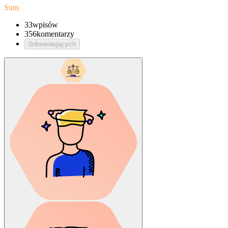
Sum
33
wpisów
356
komentarzy
0
obserwujących