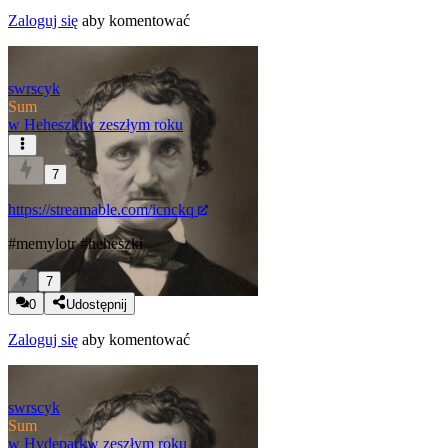
Zaloguj się
aby komentować
swrscyk
Sum
w
Heheszki
w zeszłym roku
7
https://streamable.com/icnckq
#memylotr
#heheszki
7
0
Udostępnij
Zaloguj się
aby komentować
swrscyk
Sum
w
Hydepark
w zeszłym roku