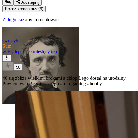
6
Udostępnij
Pokaż komentarze
(
6
)
Zaloguj się
aby komentować
swrscyk
Sum
w
Hydepark
10 miesięcy temu
50
40 się zbliża wielkimi krokami a chłop Lego dostał na urodziny.
Powiem wam że sztos.
#lego
#retrogaming
#hobby