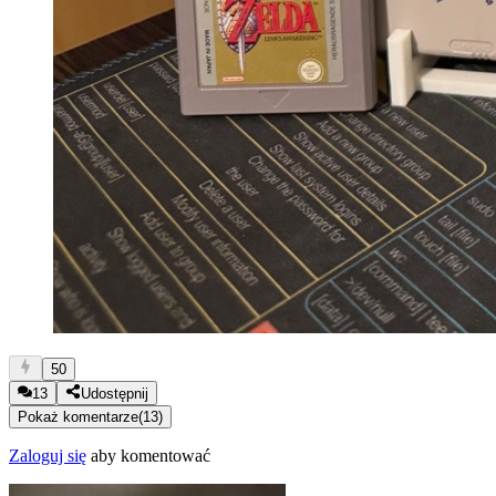
50
13
Udostępnij
Pokaż komentarze
(
13
)
Zaloguj się
aby komentować