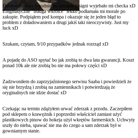
Dosłownie dwa tygodnie po zakupie insigni wyjebało mi checka xD
Enigmatyczne “usługa wkrótce” lekko podłamała mi morale po
zakupie. Podpiąłem pod kompa i okazuje się że jeden błąd to
problem z doładowaniem a drugi jakiś taki nieoczywisty. Just my
luck xD
Szukam, czytam, 9/10 przypadków jednak rozrząd xD
A pojadę do ASO spytać bo jak zrobią to dwa lata gwarancji. Koszt
ponad 10k ale nie zrobią bo nie ma połowy części xD
Zadzwoniłem do zaprzyjaźnionego serwisu Saaba i powiedzieli że
się nie brzydzą i zrobią na zamiennikach i potwierdzają że
oryginalnych nie idzie dostać xD
Czekając na termin zdążyłem urwać zderzak z przodu. Zaczepiłem
pod sklepem o krawężnik i poprzedni właściciel zamiast użyć
plastikowych pinow do hokeja użył wkrętów farmerskich. Uchwyty
uszły do nieba, spawać nie ma do czego a sam zderzak był w
gowniamym stanie.