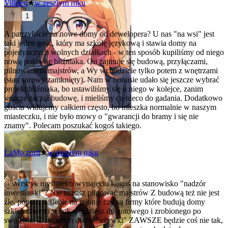
Villdeo
★
w zeszłym roku
1
A patrzyliście na nowe domy od dewelopera? U nas "na wsi" jest
taki jeden gość, który ma szkołę językową i stawia domy na
pojedynczych wolnych działkach - w ten sposób kupiliśmy od niego
nową połówkę bliźniaka. On zajmuje się budową, przyłączami,
pilnowaniem majstrów, a Wy wchodzicie tylko potem z wnętrzami
(stan surowy zamknięty). Nam w bonusie udało się jeszcze wybrać
projekt bliźniaka, bo ustawiliśmy się u niego w kolejce, zanim
jeszcze zaczął budowę, i mieliśmy co nieco do gadania. Dodatkowo
gościa widujemy całkiem często, bo mieszka normalnie w naszym
miasteczku, i nie było mowy o "gwarancji do bramy i się nie
znamy". Polecam poszukać kogoś takiego.
LaMo.zord
★
w zeszłym roku
0
@swrscyk
myślałeś o wynajęciu kogoś na stanowisko "nadzór
inwestorski"? Nie musisz pilnować majstrów
Z budową też nie jest
źle, popatrz u siebie na rejonie czy są firmy które budują domy
szkieletowe to w rok wejdziesz do gotowego i zrobionego po
swojemu. Z zakupem domu "używki" ZAWSZE będzie coś nie tak,