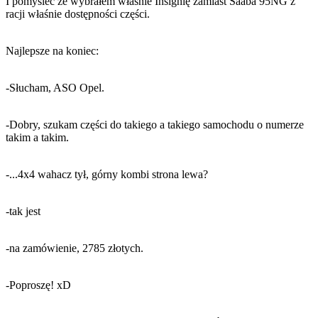
I pomyśleć że wybrałem właśnie Insignię zamiast Saaba 95NG z
racji właśnie dostępności części.
Najlepsze na koniec:
-Słucham, ASO Opel.
-Dobry, szukam części do takiego a takiego samochodu o numerze
takim a takim.
-...4x4 wahacz tył, górny kombi strona lewa?
-tak jest
-na zamówienie, 2785 złotych.
-Poproszę! xD