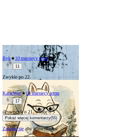
Byk
★
10 miesięcy temu
11
Zwykle po 22.
KatieWee
★
10 miesięcy temu
17
@swrscyk
o 21, wstaję o 5
Pokaż więcej komentarzy
(
55
)
Zaloguj się
aby komentować