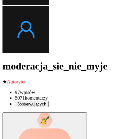
moderacja_sie_nie_myje
★
Autorytet
97
wpisów
5071
komentarzy
3
obserwujących