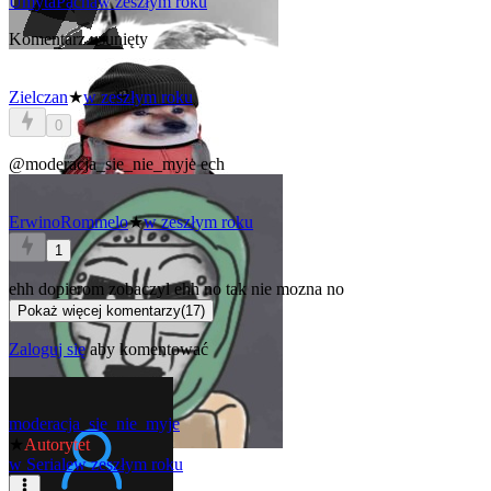
UmytaPacha
w zeszłym roku
Komentarz usunięty
Zielczan
★
w zeszłym roku
0
@moderacja_sie_nie_myje
ech
ErwinoRommelo
★
w zeszłym roku
1
ehh dopierom zobaczyl ehh no tak nie mozna no
Pokaż więcej komentarzy
(
17
)
Zaloguj się
aby komentować
moderacja_sie_nie_myje
★
Autorytet
w
Seriale
w zeszłym roku