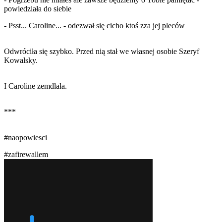
powiedziała do siebie
- Psst... Caroline... - odezwał się cicho ktoś zza jej pleców
Odwróciła się szybko. Przed nią stał we własnej osobie Szeryf
Kowalsky.
I Caroline zemdlała.
***
#naopowiesci
#zafirewallem