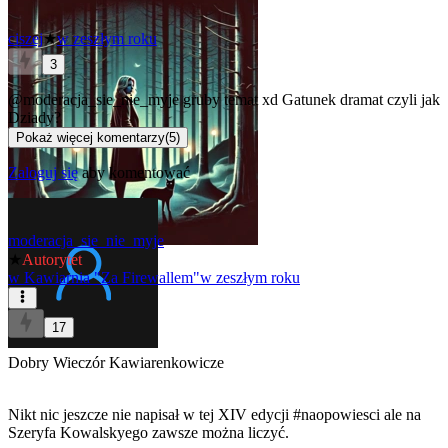
ciszej
★
w zeszłym roku
3
@moderacja_sie_nie_myje
gruby temat xd Gatunek dramat czyli jak
Dziady?
Pokaż więcej komentarzy
(
5
)
Zaloguj się
aby komentować
moderacja_sie_nie_myje
★
Autorytet
w
Kawiarnia "Za Firewallem"
w zeszłym roku
17
Dobry Wieczór Kawiarenkowicze
Nikt nic jeszcze nie napisał w tej
XIV edycji
#naopowiesci
ale na
Szeryfa Kowalskyego zawsze można liczyć.