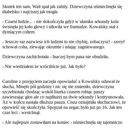
Skutek ten sam, Walt spał jak zabity. Dziewczyna uśmiechnęła się
diabelsko i najciszej jak mogła
- Czarni ludzie... - nie dokończyła gdyż w ułamku sekundy kula
świsnęła jej koło głowy i utkwiła we framudze. Kowalsky stał z
dymiącym coltem
- Jeszcze raz nazwiesz ich ludzmi to nie chybię, zobaczysz! - szeryf
schował colta, ziewając okrutnie i udając zagniewanego.
Dziewczyna zachichotała - Inaczej bym pana nie obudziła.
- Nie wiedziałem że wróciliście już. Jak było?
Caroline z przejęciem zaczęła opowiadać a Kowalsky udawał że
słucha. Minęło pół godziny i nic się nie zmieniło, dziewczyna
szczebiotała chodząc wokół biurka czasem robiąc pauzy
zawieszając głos ale co najdłużej na dwie sekundy i kontyunowała.
Aż w końcu nastała dłuższa pauza. Cisza oznajmiła słuchaczowi, że
opowieść się skończyła. Spojrzał na zegar, było już po 16. Jak ten
czas leci - westchnął.
- Ale najlepsze zostawiłam na koniec - uśmiechnęła się tajemniczo