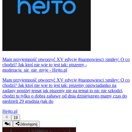
Mam przyjemność otworzyć XV edycję #naopowiesci :smiley: O co
chodzi? Jak ktoś nie wie to jest tak: piszemy -
moderacja_sie_nie_myje - Hejto.pl
Mam przyjemność otworzyć XV edycję #naopowiesci :smiley: O co
chodzi? Jak ktoś nie wie to jest tak: piszemy opowiadanko na
zadany poniżej temat jak piszemy nie na temat to nic nie szkodzi,
chodzi tu tylko o dobrą zabawę od dnia dzisiejszego mamy czas do
niedzieli 29 grudnia (tak do
Hejto.pl
19
6
Udostępnij