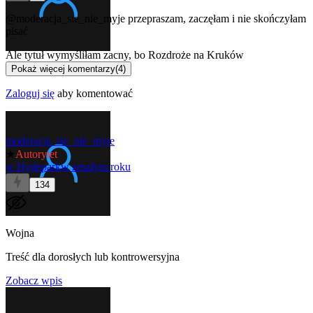
@moderacja_sie_nie_myje
przepraszam, zaczęłam i nie skończyłam
pisać
Ale tytuł wymyśliłam zacny, bo Rozdroże na Kruków
Pokaż więcej komentarzy
(
4
)
Zaloguj się
aby komentować
moderacja_sie_nie_myje
★
Autorytet
w
Hydepark
w zeszłym roku
134
Wojna
Treść dla dorosłych lub kontrowersyjna
Zobacz wpis