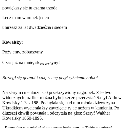
powiększy się tu czarna trzoda.
Lecz mam warunek jeden
umrzesz za lat dwadzieścia i siedem
Kowalsky:
Pożyjemy, zobaczymy
Czas już na mnie, sk⁎⁎⁎⁎syny!
Rozległ się grzmot i całą scenę przykrył ciemny obłok
Na starym cmentarzu stał przekrzywiony nagrobek. Z ledwo
widocznych już liter można było jeszcze przeczytać S.e.yf A.drew
Kow.lsky 1.3. - 188. Pochylała się nad nim młoda dziewczyna.
Ukradkiem wycierała łzy zawzięcie ryjąc nożem w kamieniu. Po
dłuższej chwili powstała i odczytała na głos: Szeryf Walther
Kowalsky 1860-1895.
- Pogrzebu nie miałeś ale zawsze będziemy o Tobie pamiętać -