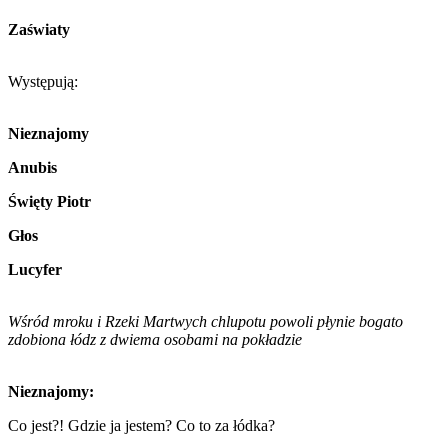
Zaświaty
Występują:
Nieznajomy
Anubis
Święty Piotr
Głos
Lucyfer
Wśród mroku i Rzeki Martwych chlupotu powoli płynie bogato
zdobiona łódz z dwiema osobami na pokładzie
Nieznajomy:
Co jest?! Gdzie ja jestem? Co to za łódka?