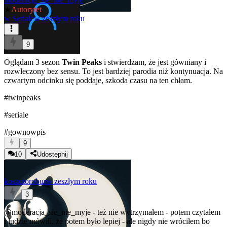
★
Autorytet
w
Seriale
w zeszłym roku
9
Oglądam 3 sezon
Twin Peaks
i stwierdzam, że jest gówniany i
rozwleczony bez sensu. To jest bardziej parodia niż kontynuacja. Na
czwartym odcinku się poddaje, szkoda czasu na ten chłam.
#twinpeaks
#seriale
#gownowpis
9
10
Udostępnij
koszotorobur
w zeszłym roku
3
@moderacja_sie_nie_myje
- też nie wytrzymałem - potem czytałem
i ludzie mówili, że potem było lepiej - ale nigdy nie wróciłem bo