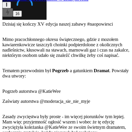
16
Dzisiaj się kończy XV edycja naszej zabawy
#naopowiesci
Mimo pracochłonnego okresu świątecznego, gdzie z mozołem
kawiarenkowicze taszczyli choinki podpierdolone z okolicznych
nadleśnictw, kłusowali na stawach, marnowali gaz i czas na zakalce,
niektórym osobom udało się znaleźć chwilkę żeby coś napisać.
Tematem przewodnim był
Pogrzeb
a gatunkiem
Dramat
. Powstały
dwa utwory:
Pogrzeb
autorstwa
@KatieWee
Zaświaty
autorstwa
@moderacja_sie_nie_myje
Zasady zwycięstwa były proste - im więcej piorunków tym lepiej.
Mam więc przyjemność ogłosić wszem i wobec że tę edycję
zwyciężyła koleżanka
@KatieWee
ze swoim świetnym dramatem,