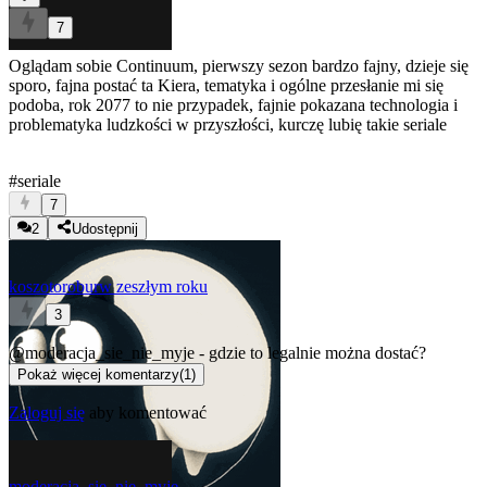
7
Oglądam sobie Continuum, pierwszy sezon bardzo fajny, dzieje się
sporo, fajna postać ta Kiera, tematyka i ogólne przesłanie mi się
podoba, rok 2077 to nie przypadek, fajnie pokazana technologia i
problematyka ludzkości w przyszłości, kurczę lubię takie seriale
#seriale
7
2
Udostępnij
koszotorobur
w zeszłym roku
3
@moderacja_sie_nie_myje
- gdzie to legalnie można dostać?
Pokaż więcej komentarzy
(
1
)
Zaloguj się
aby komentować
moderacja_sie_nie_myje