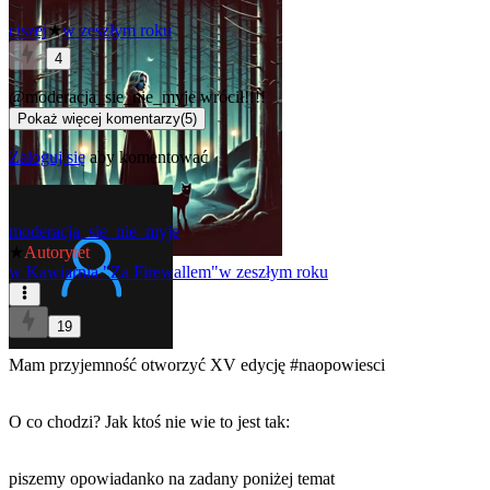
ciszej
★
w zeszłym roku
4
@moderacja_sie_nie_myje
wrócił!!!!
Pokaż więcej komentarzy
(
5
)
Zaloguj się
aby komentować
moderacja_sie_nie_myje
★
Autorytet
w
Kawiarnia "Za Firewallem"
w zeszłym roku
19
Mam przyjemność otworzyć XV edycję
#naopowiesci
O co chodzi? Jak ktoś nie wie to jest tak:
piszemy opowiadanko na zadany poniżej temat