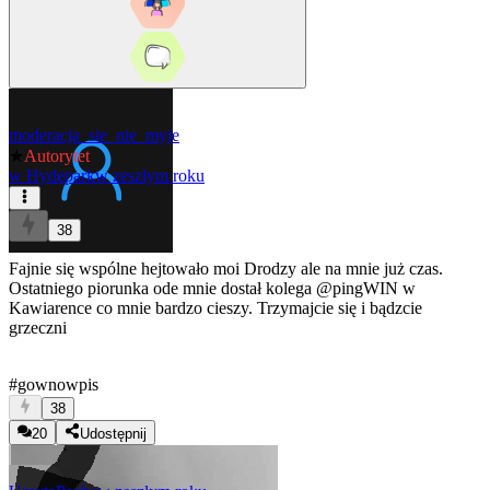
moderacja_sie_nie_myje
★
Autorytet
w
Hydepark
w zeszłym roku
38
Fajnie się wspólne hejtowało moi Drodzy ale na mnie już czas.
Ostatniego piorunka ode mnie dostał kolega
@pingWIN
w
Kawiarence co mnie bardzo cieszy. Trzymajcie się i bądzcie
grzeczni
#gownowpis
38
20
Udostępnij