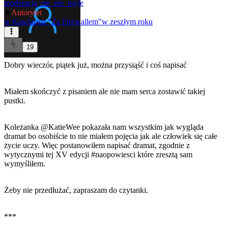
moderacja_sie_nie_myje
★
Autorytet
w
Kawiarnia "Za Firewallem"
w zeszłym roku
19
Dobry wieczór, piątek już, można przysiąść i coś napisać
Miałem skończyć z pisaniem ale nie mam serca zostawić takiej
pustki.
Koleżanka
@KatieWee
pokazała nam wszystkim jak wygląda
dramat bo osobiście to nie miałem pojęcia jak ale człowiek się całe
życie uczy. Więc postanowiłem napisać dramat, zgodnie z
wytycznymi tej
XV edycji
#naopowiesci
które zresztą sam
wymyśliłem.
Żeby nie przedłużać, zapraszam do czytanki.
***