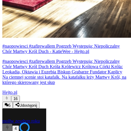
#naopowiesci #zafirewallem Pogrzeb Występują: Niepoliczalny
Chór Martwy Król Duch - KatieWee - Hejto.pl
#naopowiesci #zafirewallem Pogrzeb Występują: Niepoliczalny
Chór Martwy Król Duch Króla Królewicz Królowa Córki Króla:
Leokadia, Oktawia i Euzebia Biskup Grabarze Fundator Kaplicy
Na ciemnej scenie stoi katafalk. Na katafalku leży Martwy Król, na
którego skierowany jest słup
Hejto.pl
16
5
Udostępnij
moll
w zeszłym roku
4