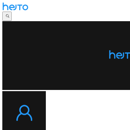
Główna
Dyskusje
Najnowsze
Społeczności
Zaloguj się