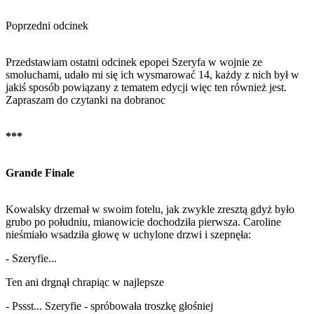
Poprzedni odcinek
Przedstawiam ostatni odcinek epopei Szeryfa w wojnie ze
smoluchami, udało mi się ich wysmarować 14, każdy z nich był w
jakiś sposób powiązany z tematem edycji więc ten również jest.
Zapraszam do czytanki na dobranoc
***
Grande Finale
Kowalsky drzemał w swoim fotelu, jak zwykle zresztą gdyż było
grubo po południu, mianowicie dochodziła pierwsza. Caroline
nieśmiało wsadziła głowę w uchylone drzwi i szepnęła:
- Szeryfie...
Ten ani drgnął chrapiąc w najlepsze
- Pssst... Szeryfie - spróbowała troszkę głośniej