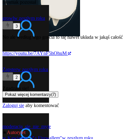
niesmak pozostał
growl
w zeszłym roku
3
No ale według tego gościa to się nawet układa w jakąś całość
https://youtu.be/7AYnF5hOhuM
Zapster
w zeszłym roku
2
Zgadzam się!
Pokaż więcej komentarzy
(
7
)
Zaloguj się
aby komentować
moderacja_sie_nie_myje
★
Autorytet
w
Kawiarnia "Za Firewallem"
w zeszłym roku