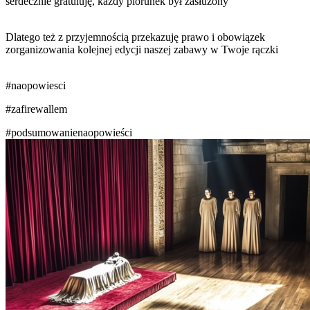
serdecznie gratuluję, każdy piorunek był zasłużony
Dlatego też z przyjemnością przekazuję prawo i obowiązek
zorganizowania kolejnej edycji naszej zabawy w Twoje rączki
#naopowiesci
#zafirewallem
#podsumowanienaopowieści