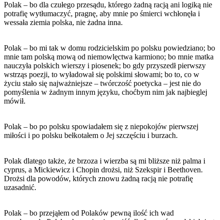
Polak – bo dla czułego przesądu, którego żadną racją ani logiką nie
potrafię wytłumaczyć, pragnę, aby mnie po śmierci wchłonęła i
wessała ziemia polska, nie żadna inna.
Polak – bo mi tak w domu rodzicielskim po polsku powiedziano; bo
mnie tam polską mową od niemowlęctwa karmiono; bo mnie matka
nauczyła polskich wierszy i piosenek; bo gdy przyszedł pierwszy
wstrząs poezji, to wyładował się polskimi słowami; bo to, co w
życiu stało się najważniejsze – twórczość poetycka – jest nie do
pomyślenia w żadnym innym języku, choćbym nim jak najbieglej
mówił.
Polak – bo po polsku spowiadałem się z niepokojów pierwszej
miłości i po polsku bełkotałem o Jej szczęściu i burzach.
Polak dlatego także, że brzoza i wierzba są mi bliższe niż palma i
cyprus, a Mickiewicz i Chopin drożsi, niż Szekspir i Beethoven.
Drożsi dla powodów, których znowu żadną racją nie potrafię
uzasadnić.
Polak – bo przejąłem od Polaków pewną ilość ich wad