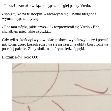
- Pokaż! - zawołał wciąż bolejąc z odległej palety Vredo.
- spojz tylko na te stoopki! - zachwycał się Erwino biegnąc i
wymachując zdobyczą.
- Eee tam stópki, jakie czyczki! - rozpromienił się Vredo - Ehh,
chciałbym mieć takie czyczki...
Gdy tylko skończył wypowiadać te słowa wybałuszył oczy i poczuł
jak górna część koszuli rozrywa się na części, a obfity biust rozlewa
po całej palecie. Złoty słoik, na którym siedział, pękł.
Licznik słów: koło 600