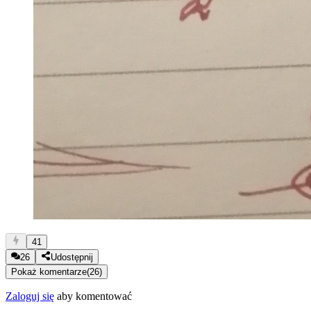
41
26
Udostępnij
Pokaż komentarze
(
26
)
Zaloguj się
aby komentować