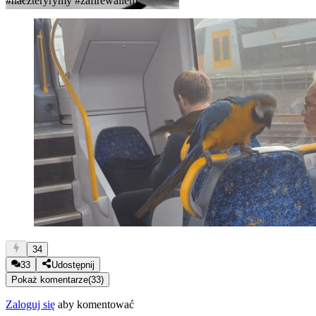
#naczteryrymy
#zafirewallem
34
33
Udostępnij
Pokaż komentarze
(
33
)
Zaloguj się
aby komentować