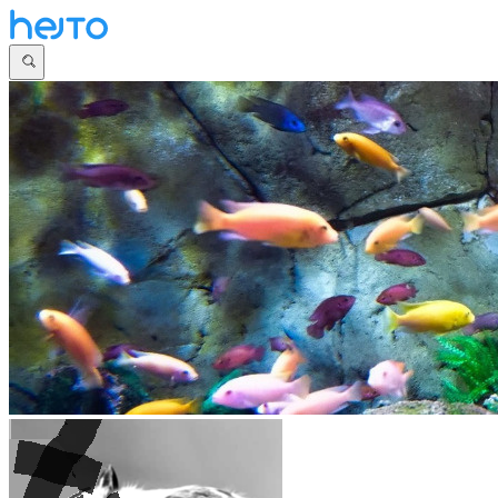
Główna
Dyskusje
Najnowsze
Społeczności
Zaloguj się