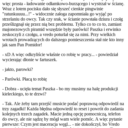
więc prosta - ładowanie odłamkowo-burzącego i wystrzał w ścianę.
Wraz z lotem pocisku dało się słyszeć cienkie pingwinie
"ratunkuuuu...!" - widocznie załoga zapomniała go wyjąć po
strzelaniu do owcy. Tak czy srak, w ścianie powstała dziura i czołg
prześlizgnął się przez nią bez problemu. Tylko co to co to, zamiast
majonezowych piramid wszędzie były parówki! Paszka i erwinko
zeskoczyli z czołgu, a vredo poturlał się za nimi. Przy wielkich
wrotach prowadzących do dalszego pomieszczenia stał nie kto inny
jak sam Pan Pomidor!
- xD A więc odkryliście właśnie co robię w pracy... - powiedział
wycierając dłonie w fartuszek.
- jakto, parowki?
- Parówki. Płacą to robię
- Dobra - ucięła temat Paszka - bo my musimy na halę produkcji
kieleckiego, to te drzwi?
- Tak. Ale żeby tam przejść musicie podać poprawną odpowiedź na
trzy zagadki! Każda błędna odpowiedź to reset i powrót do zadania
kolejnych trzech zagadek. Macie jedną opcję pomocniczą, telefon
do owcy, ale nie sądzę by mógł wam wiele pomóc. A więc pytanie
pierwsze: Czym jest maceracja węgl... - nie dokończył, bo Vredo