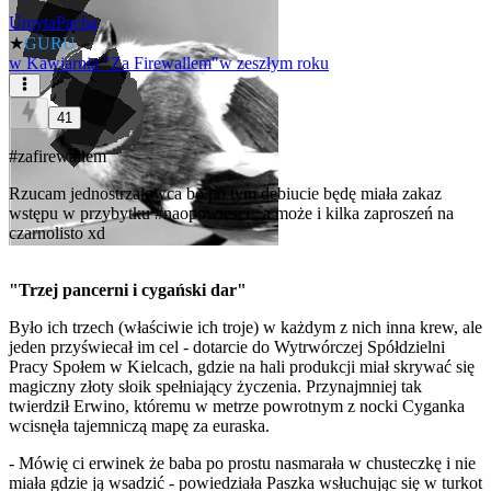
UmytaPacha
★
GURU
w
Kawiarnia "Za Firewallem"
w zeszłym roku
41
#zafirewallem
Rzucam jednostrzałowca bo po tym debiucie będę miała zakaz
wstępu w przybytku
#naopowiesci
, a może i kilka zaproszeń na
czarnolisto xd
"Trzej pancerni i cygański dar"
Było ich trzech (właściwie ich troje) w każdym z nich inna krew, ale
jeden przyświecał im cel - dotarcie do Wytrwórczej Spółdzielni
Pracy Społem w Kielcach, gdzie na hali produkcji miał skrywać się
magiczny złoty słoik spełniający życzenia. Przynajmniej tak
twierdził Erwino, któremu w metrze powrotnym z nocki Cyganka
wcisnęła tajemniczą mapę za euraska.
- Mówię ci erwinek że baba po prostu nasmarała w chusteczkę i nie
miała gdzie ją wsadzić - powiedziała Paszka wsłuchując się w turkot