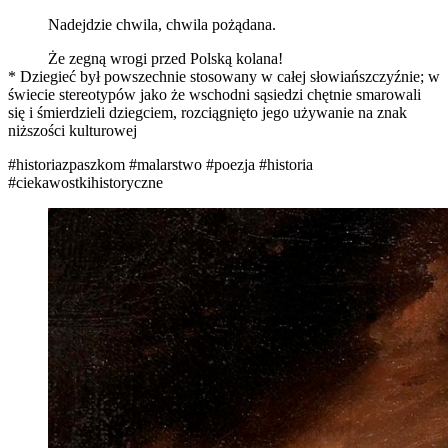
Nadejdzie chwila, chwila pożądana.
Że zegną wrogi przed Polską kolana!
* Dziegieć był powszechnie stosowany w całej słowiańszczyźnie; w
świecie stereotypów jako że wschodni sąsiedzi chętnie smarowali
się i śmierdzieli dziegciem, rozciągnięto jego używanie na znak
niższości kulturowej
#historiazpaszkom
#malarstwo
#poezja
#historia
#ciekawostkihistoryczne