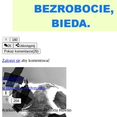
180
26
Udostępnij
Pokaż komentarze
(
26
)
Zaloguj się
aby komentować
UmytaPacha
★
GURU
w
Historia
w zeszłym roku
204
#ciekawostkihistoryczne
#historia
#tuwim