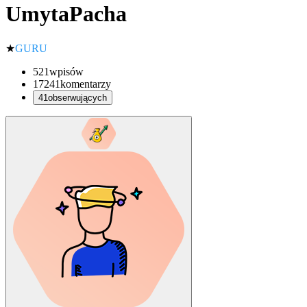
UmytaPacha
★
GURU
521
wpisów
17241
komentarzy
41
obserwujących