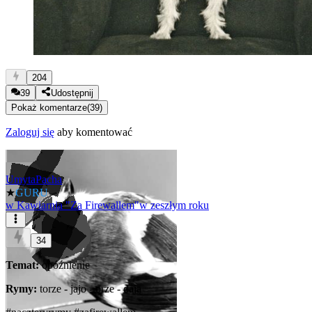
204
39
Udostępnij
Pokaż komentarze
(
39
)
Zaloguj się
aby komentować
UmytaPacha
★
GURU
w
Kawiarnia "Za Firewallem"
w zeszłym roku
34
Temat:
opóźnienie
Rymy:
torze - jajo - orze - dają