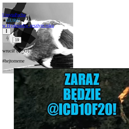
UmytaPacha
★
GURU
w
Hydepark
w zeszłym roku
19
wrucił! (ʘ‿ʘ)
#hejtomeme