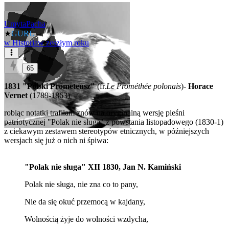
UmytaPacha
★
GURU
w
Historia
w zeszłym roku
65
1831 "Polski Prometeusz"
(fr.
Le Prométhée polonais
)-
Horace
Vernet
(1789-1863)
robiąc notatki trafiłam znów na oryginalną wersję pieśni
patriotycznej "Polak nie sługa" z powstania listopadowego (1830-1)
z ciekawym zestawem stereotypów etnicznych, w późniejszych
wersjach się już o nich ni śpiwa:
"Polak nie sługa" XII 1830, Jan N. Kamiński
Polak nie sługa, nie zna со to pany,
Nie da się okuć przemocą w kajdany,
Wolnością żyje do wolności wzdycha,