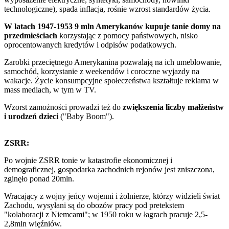
technologiczne), spada inflacja, rośnie wzrost standardów życia.
W latach 1947-1953 9 mln Amerykanów kupuje tanie domy na
przedmieściach
korzystając z pomocy państwowych, nisko
oprocentowanych kredytów i odpisów podatkowych.
Zarobki przeciętnego Amerykanina pozwalają na ich umeblowanie,
samochód, korzystanie z weekendów i coroczne wyjazdy na
wakacje. Życie konsumpcyjne społeczeństwa kształtuje reklama w
mass mediach, w tym w TV.
Wzorst zamożności prowadzi też do
zwiększenia liczby małżeństw
i urodzeń dzieci
("Baby Boom").
ZSRR:
Po wojnie ZSRR tonie w katastrofie ekonomicznej i
demograficznej, gospodarka zachodnich rejonów jest zniszczona,
zginęło ponad 20mln.
Wracający z wojny jeńcy wojenni i żołnierze, którzy widzieli świat
Zachodu, wysyłani są do obozów pracy pod pretekstem
"kolaboracji z Niemcami"; w 1950 roku w łagrach pracuje 2,5-
2,8mln więźniów.