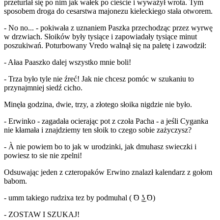
przeturlał się po nim jak wałek po cieście i wyważył wrota. Tym
sposobem droga do cesarstwa majonezu kieleckiego stała otworem.
- No no... - pokiwała z uznaniem Paszka przechodząc przez wyrwę
w drzwiach. Słoików były tysiące i zapowiadały tysiące minut
poszukiwań. Poturbowany Vredo walnął się na paletę i zawodził:
- Ałaa Paaszko dalej wszystko mnie boli!
- Trza było tyle nie źreć! Jak nie chcesz pomóc w szukaniu to
przynajmniej siedź cicho.
Minęła godzina, dwie, trzy, a złotego słoika nigdzie nie było.
- Erwinko - zagadała ocierając pot z czoła Pacha - a jeśli Cyganka
nie kłamała i znajdziemy ten słoik to czego sobie zażyczysz?
- À nie powiem bo to jak w urodzinki, jak dmuhasz swieczki i
powiesz to sie nie zpelni!
Odsuwając jeden z czteropaków Erwino znalazł kalendarz z gołom
babom.
- umm takiego rudzixa tez by podmuhal ( ͡ʘ ͜ʖ ͡ʘ)
- ZOSTAW I SZUKAJ!