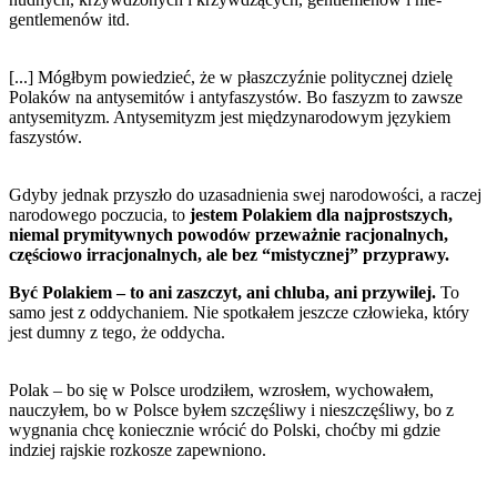
gentlemenów itd.
[...] Mógłbym powiedzieć, że w płaszczyźnie politycznej dzielę
Polaków na antysemitów i antyfaszystów. Bo faszyzm to zawsze
antysemityzm. Antysemityzm jest międzynarodowym językiem
faszystów.
Gdyby jednak przyszło do uzasadnienia swej narodowości, a raczej
narodowego poczucia, to
jestem Polakiem dla najprostszych,
niemal prymitywnych powodów przeważnie racjonalnych,
częściowo irracjonalnych, ale bez “mistycznej” przyprawy.
Być Polakiem – to ani zaszczyt, ani chluba, ani przywilej.
To
samo jest z oddychaniem. Nie spotkałem jeszcze człowieka, który
jest dumny z tego, że oddycha.
Polak – bo się w Polsce urodziłem, wzrosłem, wychowałem,
nauczyłem, bo w Polsce byłem szczęśliwy i nieszczęśliwy, bo z
wygnania chcę koniecznie wrócić do Polski, choćby mi gdzie
indziej rajskie rozkosze zapewniono.