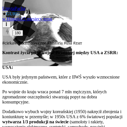
UmytaPacha
★
GURU
w
Historia
12 miesięcy temu
180
#ciekawostkihistoryczne
#historia
#usa
#zsrr
Kontrast życia po II wojnie światowej między USA a ZSRR:
USA:
USA były jedynym państwem, które z IIWŚ wyszło wzmocnione
ekonomicznie.
Po wojnie do kraju wraca ponad 7 mln mężczyzn, których
zgromadzone oszczędności stwarzają popyt na dobra
konsumpcyjne.
Dodatkowo wybuch wojny koreańskiej (1950) nakręcił zbrojenia i
koniunkturę w przemyśle; w 1950s USA z 6% światowej populacji
wytwarza 1/3 produkcji na świecie
(samoloty i rakiety,
wyposażenie elektryczne, syntetyki, samochody, nowinki