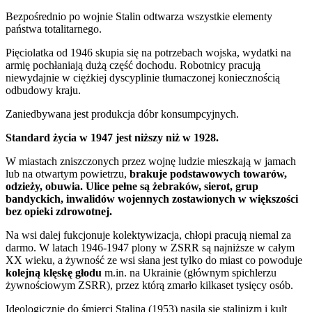
Bezpośrednio po wojnie Stalin odtwarza wszystkie elementy
państwa totalitarnego.
Pięciolatka od 1946 skupia się na potrzebach wojska, wydatki na
armię pochłaniają dużą część dochodu. Robotnicy pracują
niewydajnie w ciężkiej dyscyplinie tłumaczonej koniecznością
odbudowy kraju.
Zaniedbywana jest produkcja dóbr konsumpcyjnych.
Standard życia w 1947 jest niższy niż w 1928.
W miastach zniszczonych przez wojnę ludzie mieszkają w jamach
lub na otwartym powietrzu,
brakuje podstawowych towarów,
odzieży, obuwia. Ulice pełne są żebraków, sierot, grup
bandyckich, inwalidów wojennych zostawionych w większości
bez opieki zdrowotnej.
Na wsi dalej fukcjonuje kolektywizacja, chłopi pracują niemal za
darmo. W latach 1946-1947 plony w ZSRR są najniższe w całym
XX wieku, a żywność ze wsi słana jest tylko do miast co powoduje
kolejną klęskę głodu
m.in. na Ukrainie (głównym spichlerzu
żywnościowym ZSRR), przez którą zmarło kilkaset tysięcy osób.
Ideologicznie do śmierci Stalina (1953) nasila się stalinizm i kult