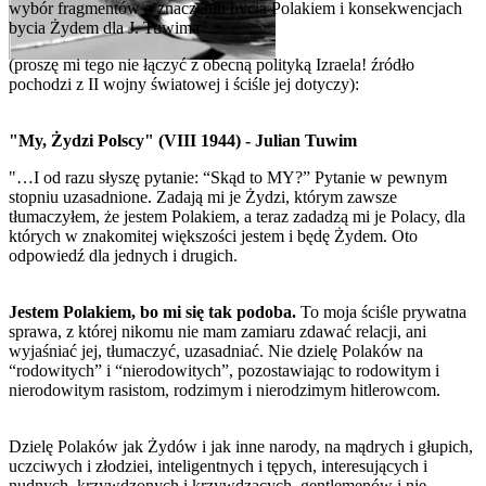
wybór fragmentów o znaczeniu bycia Polakiem i konsekwencjach
bycia Żydem dla J. Tuwima
(proszę mi tego nie łączyć z obecną polityką Izraela! źródło
pochodzi z II wojny światowej i ściśle jej dotyczy):
"My, Żydzi Polscy" (VIII 1944) - Julian Tuwim
"…I od razu słyszę pytanie: “Skąd to MY?” Pytanie w pewnym
stopniu uzasadnione. Zadają mi je Żydzi, którym zawsze
tłumaczyłem, że jestem Polakiem, a teraz zadadzą mi je Polacy, dla
których w znakomitej większości jestem i będę Żydem. Oto
odpowiedź dla jednych i drugich.
Jestem Polakiem, bo mi się tak podoba.
To moja ściśle prywatna
sprawa, z której nikomu nie mam zamiaru zdawać relacji, ani
wyjaśniać jej, tłumaczyć, uzasadniać. Nie dzielę Polaków na
“rodowitych” i “nierodowitych”, pozostawiając to rodowitym i
nierodowitym rasistom, rodzimym i nierodzimym hitlerowcom.
Dzielę Polaków jak Żydów i jak inne narody, na mądrych i głupich,
uczciwych i złodziei, inteligentnych i tępych, interesujących i
nudnych, krzywdzonych i krzywdzących, gentlemenów i nie-