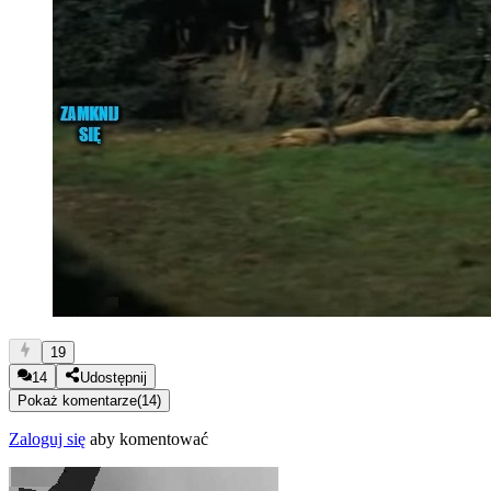
19
14
Udostępnij
Pokaż komentarze
(
14
)
Zaloguj się
aby komentować