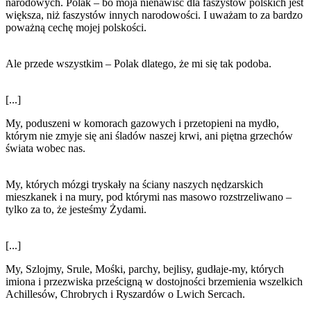
narodowych. Polak – bo moja nienawiść dla faszystów polskich jest
większa, niż faszystów innych narodowości. I uważam to za bardzo
poważną cechę mojej polskości.
Ale przede wszystkim – Polak dlatego, że mi się tak podoba.
[...]
My, poduszeni w komorach gazowych i przetopieni na mydło,
którym nie zmyje się ani śladów naszej krwi, ani piętna grzechów
świata wobec nas.
My, których mózgi tryskały na ściany naszych nędzarskich
mieszkanek i na mury, pod którymi nas masowo rozstrzeliwano –
tylko za to, że jesteśmy Żydami.
[...]
My, Szlojmy, Srule, Mośki, parchy, bejlisy, gudłaje-my, których
imiona i przezwiska prześcigną w dostojności brzemienia wszelkich
Achillesów, Chrobrych i Ryszardów o Lwich Sercach.