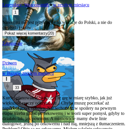
Legendary_Weaponsmith
★
w zeszłym miesiącu
1
Nawet mi nie jest przykro, że na wakacje do Polski, a nie do
ciepłych krajów
Pokaż więcej komentarzy
(
20
)
Zaloguj się
aby komentować
Dziwen
GURU
w
Bazar
w zeszłym miesiącu
33
Kurde, planowałem skończyć tę grę w miarę szybko, jak już
większość rzeczy odkryta, ale... Chyba muszę poczekać aż
naprawią język orkowy. Nie wchodząc w spoilery na pewnym
etapie trzeba gadać po orkowemu i w teorii super pomysł, gdyby to
działało tak, jak powinno. A mianowicie mamy dwie linie
dialogowe, jedną po orkowemu i nad nią, mniejszą z tłumaczeniem.
Problem? Obie są po orkowemu. Miałem właśnie sekwencję