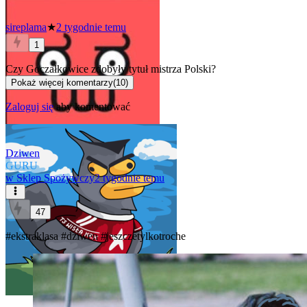
sireplama
★
2 tygodnie temu
1
Czy Goczałkowice zdobyły tytuł mistrza Polski?
Pokaż więcej komentarzy
(
10
)
Zaloguj się
aby komentować
Dziwen
GURU
w
Sklep Spożywczy
2 tygodnie temu
47
#ekstraklasa
#dziwen
#jeszczetylkotroche