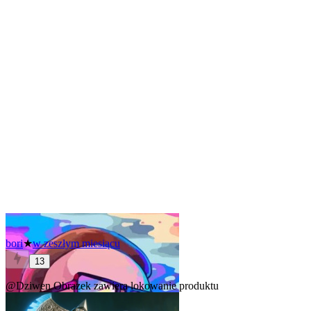
bori
★
w zeszłym miesiącu
13
@Dziwen
Obrazek zawiera lokowanie produktu