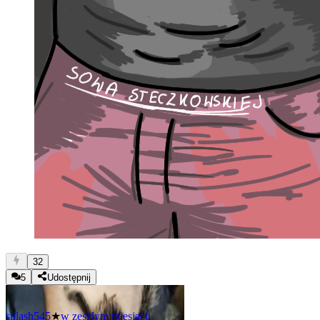
32
5
Udostępnij
splash545
★
w zeszłym miesiącu