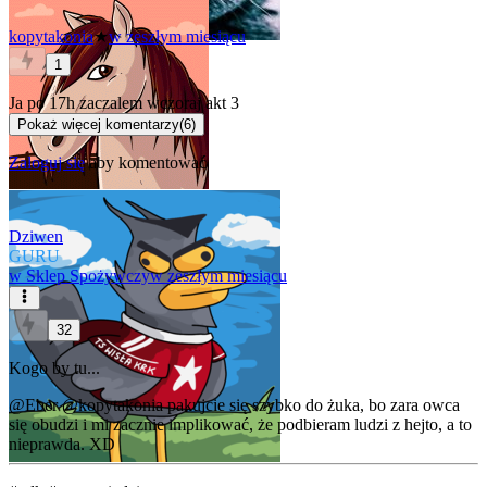
kopytakonia
★
w zeszłym miesiącu
1
Ja po 17h zaczalem wczoraj akt 3
Pokaż więcej komentarzy
(
6
)
Zaloguj się
aby komentować
Dziwen
GURU
w
Sklep Spożywczy
w zeszłym miesiącu
32
Kogo by tu...
@Eber
@kopytakonia
pakujcie się szybko do żuka, bo zara owca
się obudzi i mi zacznie implikować, że podbieram ludzi z hejto, a to
nieprawda. XD