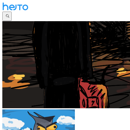
Główna
Dyskusje
Najnowsze
Społeczności
Zaloguj się