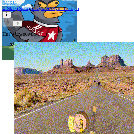
GURU
w
Sklep Spożywczy
w zeszłym miesiącu
34
Hm.
#gownowpis