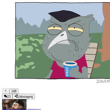
108
23
Udostępnij
merti
w zeszłym miesiącu