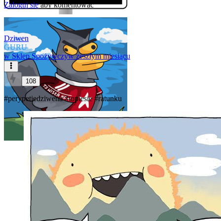
Zaloguj się
aby komentować
Dziwen
GURU
w
Sklep Spożywczy
w zeszłym miesiącu
108
#perypetiedziwena
#topiesie
#ratunku