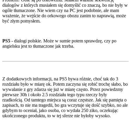
dialogów z których musiałem się domyślić co znaczą, bo nie były w
ogóle tłumaczone. Nie wiem czy na PC jest podobnie, ale mam
wrażenie, że wejście do orkowego obozu zanim to naprawią, może
być złym pomysłem.
PS5
- dialogi polskie. Może w sumie potem sprawdzę, czy po
angielsku jest to tłumaczone jak trzeba.
Z dodatkowych informacji, na PS5 bywa różnie, choć tak do 3
rozdziału było w miarę ok. Potem zaczyna się robić trochę słabo, bo
wywalanie z gry zdarza się już w miarę często. Przez powiedzmy
pierwsze 30h i około 2.5 rozdziału tego typu rzeczy były
rzadkością. Od tamtego miejsca są coraz częstsze. Jak się pamięta o
zapisach, to nie ma tragedii, bo gra wczytuje się dość szybko, no ale
gdybym to oceniał, jako osoba, co wydała 250 ziko, oczekując
ukończonego produktu, to w tej sferze nie byłoby wysoko.