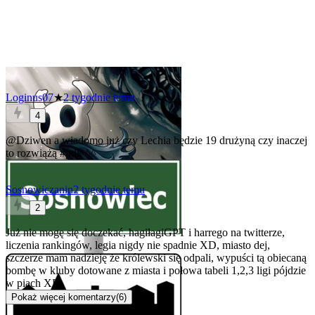
Loginus07
★
2 tygodnie temu
4
@Dziwen
a wiadomo już czy Lechia będzie 19 drużyną czy inaczej
to rozwiążą
#pdk
^^
Sosnowiczanin
2 tygodnie temu
2
Już nie mogę się doczekać, hagiłagiGPT i harrego na twitterze,
liczenia rankingów, legia nigdy nie spadnie XD, miasto dej,
szczerze mam nadzieję że królewski się odpali, wypuści tą obiecaną
bombę w kluby dotowane z miasta i połowa tabeli 1,2,3 ligi pójdzie
w piach XD.
Pokaż więcej komentarzy
(
6
)