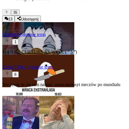
35
13
Udostępnij
lechaim
2 tygodnie temu
1
MAN OF CULTURE AS WELL ( ͡° ͜ʖ ͡°)
ZohanTSW
2 tygodnie temu
6
Też czuję że się sam nabrać, mam niedosyt meczów po mundialu