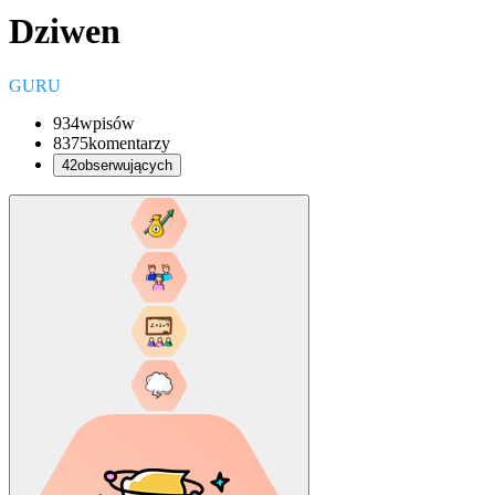
Dziwen
GURU
934
wpisów
8375
komentarzy
42
obserwujących