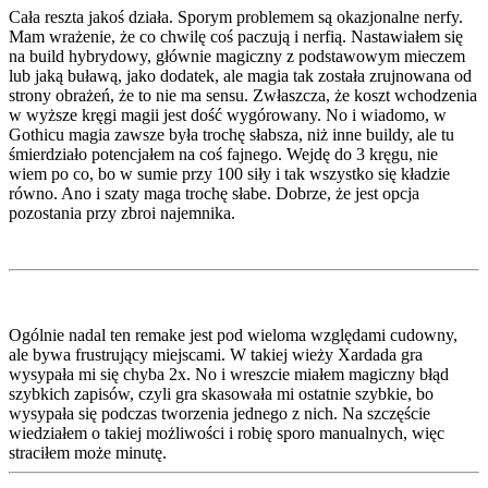
Cała reszta jakoś działa. Sporym problemem są okazjonalne nerfy.
Mam wrażenie, że co chwilę coś paczują i nerfią. Nastawiałem się
na build hybrydowy, głównie magiczny z podstawowym mieczem
lub jaką buławą, jako dodatek, ale magia tak została zrujnowana od
strony obrażeń, że to nie ma sensu. Zwłaszcza, że koszt wchodzenia
w wyższe kręgi magii jest dość wygórowany. No i wiadomo, w
Gothicu magia zawsze była trochę słabsza, niż inne buildy, ale tu
śmierdziało potencjałem na coś fajnego. Wejdę do 3 kręgu, nie
wiem po co, bo w sumie przy 100 siły i tak wszystko się kładzie
równo. Ano i szaty maga trochę słabe. Dobrze, że jest opcja
pozostania przy zbroi najemnika.
Ogólnie nadal ten remake jest pod wieloma względami cudowny,
ale bywa frustrujący miejscami. W takiej wieży Xardada gra
wysypała mi się chyba 2x. No i wreszcie miałem magiczny błąd
szybkich zapisów, czyli gra skasowała mi ostatnie szybkie, bo
wysypała się podczas tworzenia jednego z nich. Na szczęście
wiedziałem o takiej możliwości i robię sporo manualnych, więc
straciłem może minutę.