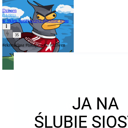
Dziwen
GURU
w
Sklep Spożywczy
2 tygodnie temu
35
#ekstraklasa
#takaprawda
#dziwen