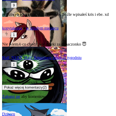
9
@Dziwen
eber i koń. Już myślałem, że źle wpisałeś kris i ebe. xd
kopytakonia
★
w zeszłym miesiącu
1
Nie wiem o co chodzi, ale dzieki za oznaczonko 😇
Half_NEET_Half_Amazing
w zeszłym tygodniu
1
XD
pamiętam ten obrazek
Pokaż więcej komentarzy
(
2
)
Zaloguj się
aby komentować
Dziwen