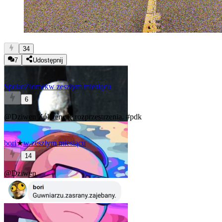
34
7
Udostępnij
SpokoZiomek
w zeszłym miesiącu
6
@Dziwen
Żółwen się rozprzestrzenia.
#pdk
bori
★
w zeszłym miesiącu
14
@Dziwen