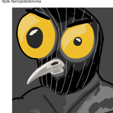
#pdk
#perypetiedziwena