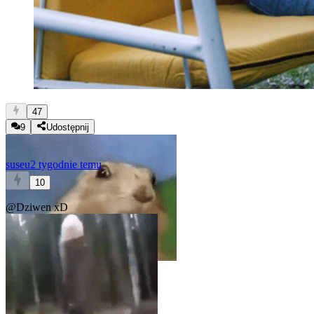
47
9
Udostępnij
suseu
2 tygodnie temu
10
@Dziwen
xD