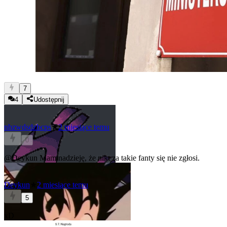
7
4
Udostępnij
nbzwdsdzbcps
★
2 miesiące temu
0
@Deykun
Mam nadzieję, że nikt za takie fanty się nie zgłosi.
Deykun
★
2 miesiące temu
5
xD