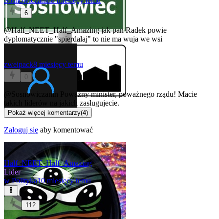
Sosnowiczanin
8 miesięcy temu
6
@Half_NEET_Half_Amazing
jak pan Radek powie
dyplomatycznie "spierdalaj" to nie ma wuja we wsi
zweipack
8 miesięcy temu
0
@Sosnowiczanin
Poważny minister, poważnego rządu! Macie
takich liderów na jakich zasługujecie.
Pokaż więcej komentarzy
(
4
)
Zaloguj się
aby komentować
Half_NEET_Half_Amazing
Lider
w
Polityka
10 miesięcy temu
112