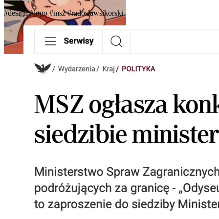
#design
#logo
#msz
#radoslawsikorski