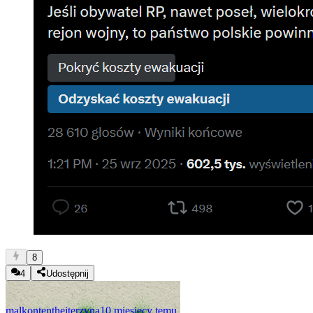
8
4
Udostępnij
malkontenthejterzyna
10 miesięcy temu