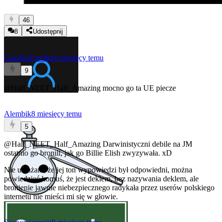
46
8
Udostępnij
GazelkaFarelka
8 miesięcy temu
9
@Half_NEET_Half_Amazing
mocno go ta UE piecze
Alembik
8 miesięcy temu
5
@Half_NEET_Half_Amazing
Darwinistyczni debile na JM
ostatnio go bronili, jak go Billie Elish zwyzywała. xD
Nie uważam, że jej ton wypowiedzi był odpowiedni, można
powiedzieć komuś, że jest deklem, bez nazywania deklem, ale
bronienie jawnie niebezpiecznego radykała przez userów polskiego
internetu nie mieści mi się w głowie.