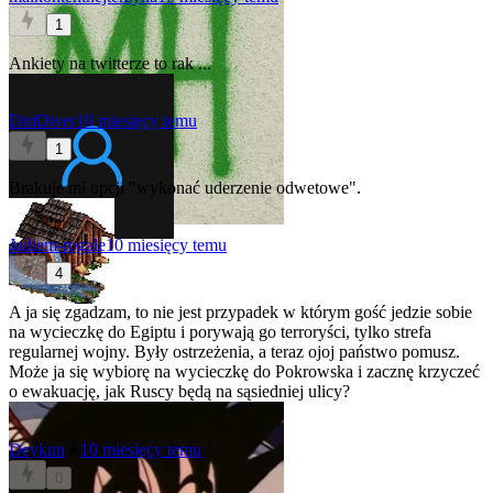
1
Ankiety na twitterze to rak ...
DirtDiver
10 miesięcy temu
1
Brakuje mi opcji "wykonać uderzenie odwetowe".
Jadlem-rogale
10 miesięcy temu
4
A ja się zgadzam, to nie jest przypadek w którym gość jedzie sobie
na wycieczkę do Egiptu i porywają go terroryści, tylko strefa
regularnej wojny. Były ostrzeżenia, a teraz ojoj państwo pomusz.
Może ja się wybiorę na wycieczkę do Pokrowska i zacznę krzyczeć
o ewakuację, jak Ruscy będą na sąsiedniej ulicy?
Deykun
★
10 miesięcy temu
0