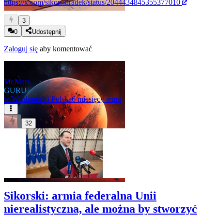
https://x.com/sikorskiradek/status/2044434845355377010
3
0
Udostępnij
Zaloguj się
aby komentować
Mr.Mars
GURU
w
Wiadomości Polska
6 miesięcy temu
32
Sikorski: armia federalna Unii
nierealistyczna, ale można by stworzyć