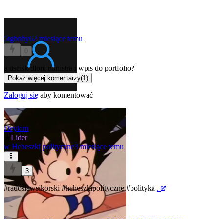
5tgbnhy6
2 miesiące temu
0
a uscisk dloni ministra i wpis do portfolio?
Pokaż więcej komentarzy
(
1
)
Zaloguj się
aby komentować
Deykun
★
Lider
w
Heheszki polityczne
3 miesiące temu
3
#radoslawsikorski
#heheszkipolityczne
#polityka
.