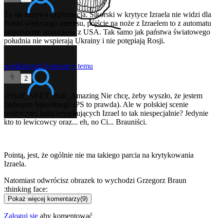
To się nazywa dyplomacja. Sikorski w krytyce Izraela nie widzi dla
Polski większego interesu, pójście na noże z Izraelem to z automatu
pogorszenie stosunków z USA. Tak samo jak państwa światowego
południa nie wspierają Ukrainy i nie potępiają Rosji.
wielkaberta
10 miesięcy temu
2
@Half_NEET_Half_Amazing
Nie chcę, żeby wyszło, że jestem
fanbojem Sikorskiego (PS to prawda). Ale w polskiej scenie
politycznej ludzi krytykujących Izrael to tak niespecjalnie? Jedynie
kto to lewicowcy oraz... eh, no Ci... Brauniści.
Pointą, jest, że ogólnie nie ma takiego parcia na krytykowania
Izraela.
Natomiast odwrócisz obrazek to wychodzi Grzegorz Braun
:thinking face:
Pokaż więcej komentarzy
(
9
)
Zaloguj się
aby komentować