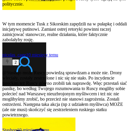
politycznie.
W tym momencie Tusk z Sikorskim zapędzili na w pułapkę i oddali
inicjatywę putinowi. Zamiast ostrej retoryki powinni raczej
zainicjować stanowcze, realne działania, które faktycznie
zabolałyby rosję.
nicolas_cage
10 miesięcy temu
2
@Stashqo
może Ruscy powiedzą sprawdzam a może nie. Drony
wleciały, zostały zestrzelone i nic się nie stało. Po incydencie
tureckim też Ruscy gówno zrobili tak naprawdę. Więc przestań siać
panikę, bo według Twojego rozumowania to Ruscy mogliby sobie
polecieć nad Warszawę nieuzbrojonym myśliwcem i też nic nie
moglibyśmy zrobić, bo przecież nie stanowi zagrożenia. Zostali
ostrzeżeni. Następna taka akcja (np z udziałem myśliwca) MOŻE
(ale nie musi) skończyć się zestrzeleniem ruskiego statku
powietrznego.
Stashqo
10 miesięcy temu