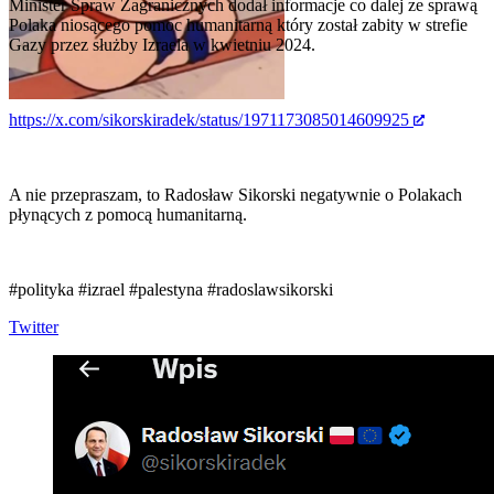
Minister Spraw Zagranicznych dodał informacje co dalej ze sprawą
Polaka niosącego pomoc humanitarną który został zabity w strefie
Gazy przez służby Izraela w kwietniu 2024.
https://x.com/sikorskiradek/status/1971173085014609925
A nie przepraszam, to Radosław Sikorski negatywnie o Polakach
płynących z pomocą humanitarną.
#polityka
#izrael
#palestyna
#radoslawsikorski
Twitter