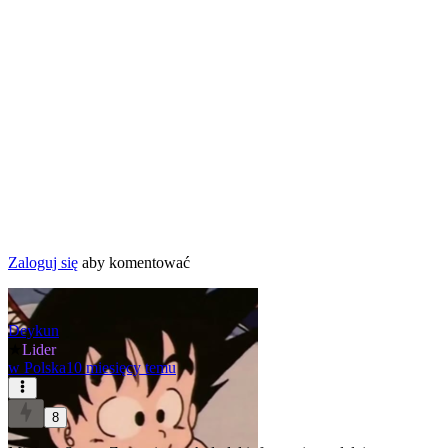
Zaloguj się
aby komentować
Deykun
★
Lider
w
Polska
10 miesięcy temu
8