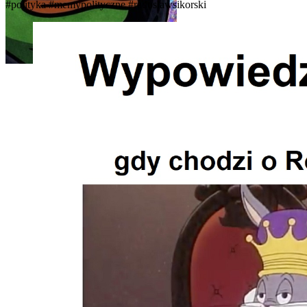
#polityka
#memypolityczne
#radoslawsikorski