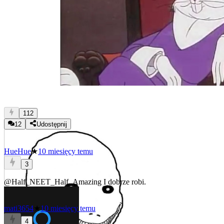
112
12
Udostępnij
HueHue
★
10 miesięcy temu
3
@Half_NEET_Half_Amazing
I dobrze robi.
mati3654
★
10 miesięcy temu
4