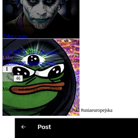
Wojna
Treść dla dorosłych lub kontrowersyjna
Zobacz wpis
Half_NEET_Half_Amazing
Lider
w
Polityka
8 miesięcy temu
46
Mielonowi znowu się odkleja
#polityka
#elonmusk
#radoslawsikorski
#uniaeuropejska