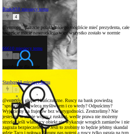
Rudolf
10 miesięcy temu
4
@entropy_
patrzcie polaki, takiego mogliście mieć prezydenta, całe
szczęście macie nawrockiego więc wszystko zostało w normie
666
10 miesięcy temu
0
podoba sie dla mnie
Stashqo
10 miesięcy temu
0
@entropy_
głupie i buńczuczne. Ruscy na bank powiedzą
"sprawdzam", wlecą myśliwcem i co wtedy? Odpuścimy?
Wyjdziemy na frajerów bez wiarygodności. Zestrzelimy? Nie
jesteśmy w stanie wojny z ruskimi, wedle prawa nie możemy
strzelać jeśli wlatujący obiekt nie wykazuje wrogich zamiarów i nie
zagraża bezpieczeństwu. Jeśli to zrobimy to będzie jebitny skandal
gdzie Taco i połowa Europy nas potępi a ruscy tylko ugrają na tym