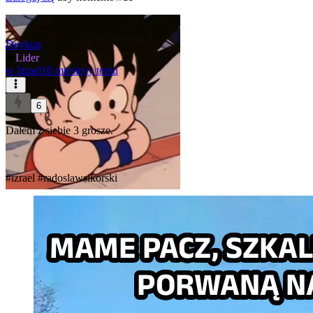
Deykun
★
Lider
w
Izrael
10 miesięcy temu
6
Dałem z siebie 3 grosze.
#izrael
#radoslawsikorski