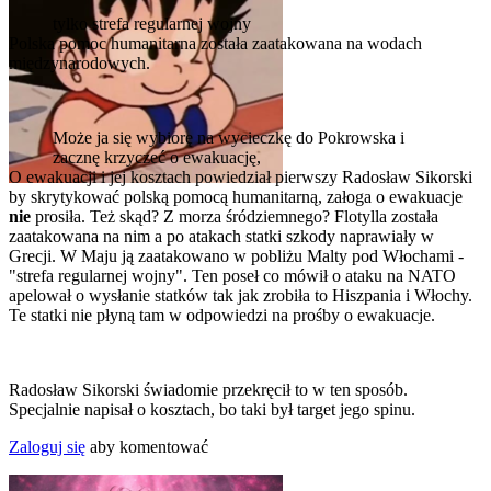
tylko strefa regularnej wojny
Polska pomoc humanitarna została zaatakowana na wodach
międzynarodowych.
Może ja się wybiorę na wycieczkę do Pokrowska i
zacznę krzyczeć o ewakuację,
O ewakuacji i jej kosztach powiedział pierwszy Radosław Sikorski
by skrytykować polską pomocą humanitarną, załoga o ewakuacje
nie
prosiła. Też skąd? Z morza śródziemnego? Flotylla została
zaatakowana na nim a po atakach statki szkody naprawiały w
Grecji. W Maju ją zaatakowano w pobliżu Malty pod Włochami -
"strefa regularnej wojny". Ten poseł co mówił o ataku na NATO
apelował o wysłanie statków tak jak zrobiła to Hiszpania i Włochy.
Te statki nie płyną tam w odpowiedzi na prośby o ewakuacje.
Radosław Sikorski świadomie przekręcił to w ten sposób.
Specjalnie napisał o kosztach, bo taki był target jego spinu.
Zaloguj się
aby komentować