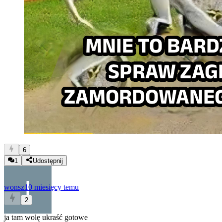
6
1
Udostępnij
wonsz
10 miesięcy temu
2
ja tam wolę ukraść gotowe