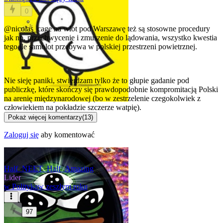
0
@nicolas_cage
na wlot pod Warszawę też są stosowne procedury
jak np. przechwycenie i zmuszenie do lądowania, wszystko kwestia
tego ile samolot przebywa w polskiej przestrzeni powietrznej.
Nie sieję paniki, stwierdzam tylko że to głupie gadanie pod
publiczkę, które skończy się prawdopodobnie kompromitacją Polski
na arenię międzynarodowej (bo w zestrzelenie czegokolwiek z
człowiekiem na pokładzie szczerze watpię).
Pokaż więcej komentarzy
(
13
)
Zaloguj się
aby komentować
Half_NEET_Half_Amazing
Lider
w
Polityka
w zeszłym roku
97