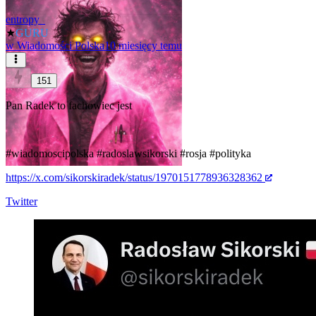
entropy_
★
GURU
w
Wiadomości Polska
10 miesięcy temu
151
Pan Radek to fachowiec jest
#wiadomoscipolska
#radoslawsikorski
#rosja
#polityka
https://x.com/sikorskiradek/status/1970151778936328362
Twitter