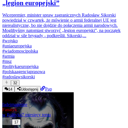
„legion europejski”
Wicepremier, minister spraw zagranicznych Radosław Sikorski
powiedział w czwartek, że mówienie o armii federalnej UE jest
nierealistyczne, bo nie dojdzie do połączenia armii narodowych.
Moglibyśmy natomiast stworzyć „legion europejski”, na początek
oddział w sile brygady - podkreślił. Sikorski,...
#
wojsko
#
uniaeuropejska
#
wiadomoscipolska
#
armia
#
msz
#
politykaeuropejska
#
polskaagencjaprasowa
#
radoslawsikorski
32
Pap
14
Udostępnij
fadeimageone
Fanatyk
w
Polityka
7 miesięcy temu
17