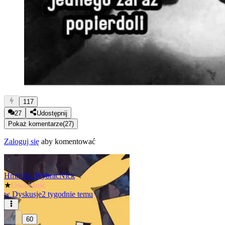
117
27
Udostępnij
Pokaż komentarze
(
27
)
Zaloguj się
aby komentować
HmmJakiWybracNick
★
Osobistość
w
Dyskusje
2 tygodnie temu
60