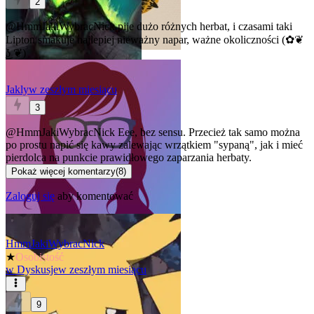
2
@HmmJakiWybracNick
pije dużo różnych herbat, i czasami taki
Lipton smakuje najlepiej
nieważny napar, ważne okoliczności (✿❦
͜ʖ ❦)
Jakly
w zeszłym miesiącu
3
@HmmJakiWybracNick
Eee, bez sensu. Przecież tak samo można
po prostu napić się kawy zalewając wrzątkiem "sypaną", jak i mieć
pierdolca na punkcie prawidłowego zaparzania herbaty.
Pokaż więcej komentarzy
(
8
)
Zaloguj się
aby komentować
HmmJakiWybracNick
★
Osobistość
w
Dyskusje
w zeszłym miesiącu
9