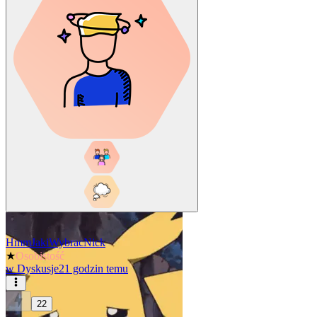
HmmJakiWybracNick
★
Osobistość
w
Dyskusje
21 godzin temu
22