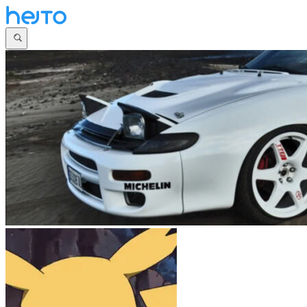
Główna
Dyskusje
Najnowsze
Społeczności
Zaloguj się