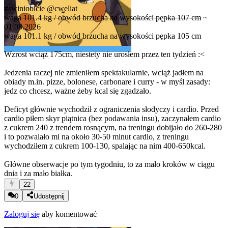
#swiniobicie
@cweliat
waga 101.4 kg / obwód brzucha na wysokości pępka 107 cm
~
01.08.2026
waga 101.1 kg / obwód brzucha na wysokości pępka 105 cm
Wzrost wciąż 175cm, niestety nie urosłem przez ten tydzień :<
Jedzenia raczej nie zmieniłem spektakularnie, wciąż jadłem na
obiady m.in. pizze, bolonese, carbonare i curry - w myśl zasady:
jedz co chcesz, ważne żeby kcal się zgadzało.
Deficyt głównie wychodził z ograniczenia słodyczy i cardio. Przed
cardio piłem skyr piątnica (bez podawania insu), zaczynałem cardio
z cukrem 240 z trendem rosnącym, na treningu dobijało do 260-280
i to pozwalało mi na około 30-50 minut cardio, z treningu
wychodziłem z cukrem 100-130, spalając na nim 400-650kcal.
Główne obserwacje po tym tygodniu, to za mało kroków w ciągu
dnia i za mało białka.
22
0
Udostępnij
Zaloguj się
aby komentować