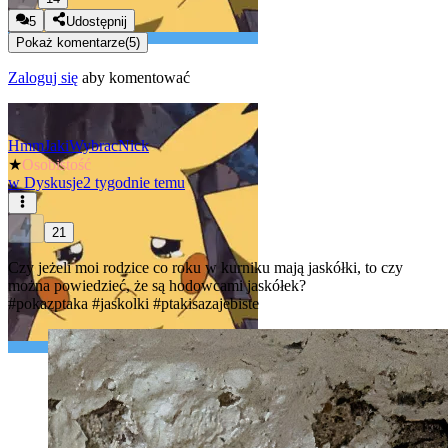
5
Udostępnij
Pokaż komentarze
(
5
)
Zaloguj się
aby komentować
HmmJakiWybracNick
★
Osobistość
w
Dyskusje
2 tygodnie temu
21
Czy jeżeli moi rodzice co roku w kurniku mają jaskółki, to czy
można powiedzieć, że są hodowcami jaskółek?
#pokazptaka
#jaskolki
#ptakisazajebiste