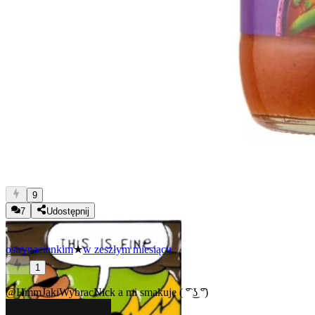
9
7
Udostępnij
ostrynacienkim
★
w zeszłym miesiącu
1
@HmmJakiWybracNick
a mi smakuje ( ͡° ͜ʖ ͡°)