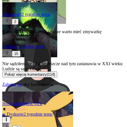
mannoroth
2 tygodnie temu
2
@HmmJakiWybracNick
zawsze warto mieć zmywarkę
pawlox
2 tygodnie temu
15
Nie sądziłem, że ktoś się jeszcze nad tym zastanawia w XXI wieku
Ludzie są sami i mają.
Pokaż więcej komentarzy
(
114
)
Zaloguj się
aby komentować
HmmJakiWybracNick
★
Osobistość
w
Dyskusje
2 tygodnie temu