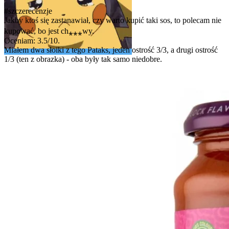
#szczerecenzje
Jakby ktoś się zastanawiał, czy warto kupić taki sos, to polecam nie
kupować, bo jest ch⁎⁎⁎wy.
Oceniam: 3.5/10.
Miałem dwa słoiki z tego Pataks, jeden ostrość 3/3, a drugi ostrość
1/3 (ten z obrazka) - oba były tak samo niedobre.