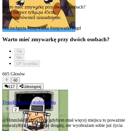
Warto mieć zmywarkę przy dwóch osobach?
Mam miejsce tylko na 45cm.
Poproszę również uzasadnienie.
#kiciochpyta
#zmywarka
#zmywarki
#agd
Warto mieć zmywarkę przy dwóch osobach?
Tak
Nie
OP to pedau
665 Głosów
60
117
Udostępnij
TytusBomba
2 tygodnie temu
2
@HmmJakiWybracNick
gdybym miał więcej miejsca to poważnie
rozważyłbym wstawienie drugiej, nie wyobrażam sobie już życia
bez.