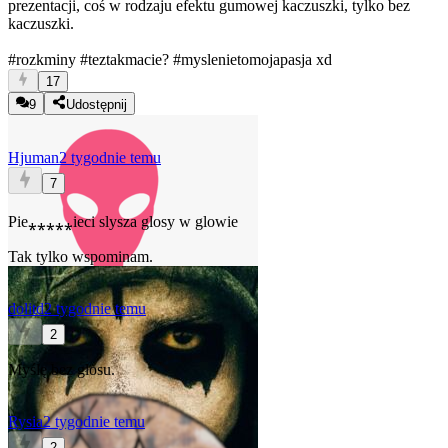
prezentacji, coś w rodzaju efektu gumowej kaczuszki, tylko bez
kaczuszki.
#rozkminy
#teztakmacie
?
#myslenietomojapasja
xd
17
9
Udostępnij
Hjuman
2 tygodnie temu
7
Pie⁎⁎⁎⁎⁎ieci slysza glosy w glowie
Tak tylko wspominam.
dolitd
2 tygodnie temu
2
Myślę bez głosu.
Rysia
2 tygodnie temu
2