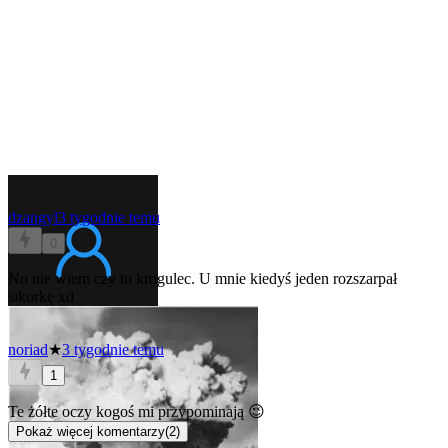
dzangyl
3 tygodnie temu
0
No nie wiem czy to krogulec. U mnie kiedyś jeden rozszarpał
sikorkę xd
noriad
★
3 tygodnie temu
1
Te żółte oczy kogoś mi przypominają 😉
Pokaż więcej komentarzy
(
2
)