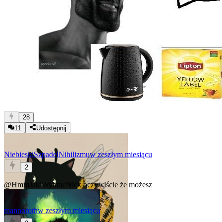
28
11
Udostępnij
NiebieskiSzpadelNihilizmu
w zeszłym miesiącu
2
@HmmJakiWybracNick
oczywiście że możesz
mannoroth
w zeszłym miesiącu