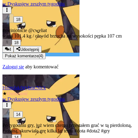
w
Dyskusje
w zeszłym tygodniu
18
#swiniobicie
@cweliat
waga 101.4 kg / obwód brzucha na wysokości pępka 107 cm
18
4
Udostępnij
Pokaż komentarze
(
4
)
Zaloguj się
aby komentować
HmmJakiWybracNick
★
Osobistość
w
Dyskusje
w zeszłym tygodniu
14
Po tygodniu gry, już wiem czemu przestałem grać w tą pierdoloną,
zjebaną, skurwiałą grę kilka lat temu
#dota
#dota2
#gry
14