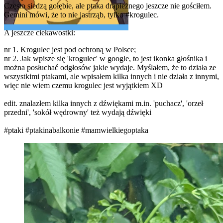
Często siedzą gołębie, ale ptaka drapieżnego jeszcze nie gościłem.
Gemini mówi, że to nie jastrząb, tylko
#krogulec
.
A jeszcze ciekawostki:
nr 1. Krogulec jest pod ochroną w Polsce;
nr 2. Jak wpisze się 'krogulec' w google, to jest ikonka głośnika i
można posłuchać odgłosów jakie wydaje. Myślałem, że to działa ze
wszystkimi ptakami, ale wpisałem kilka innych i nie działa z innymi,
więc nie wiem czemu krogulec jest wyjątkiem XD
edit. znalazłem kilka innych z dźwiękami m.in. 'puchacz', 'orzeł
przedni', 'sokół wędrowny' też wydają dźwięki
#ptaki
#ptakinabalkonie
#mamwielkiegoptaka