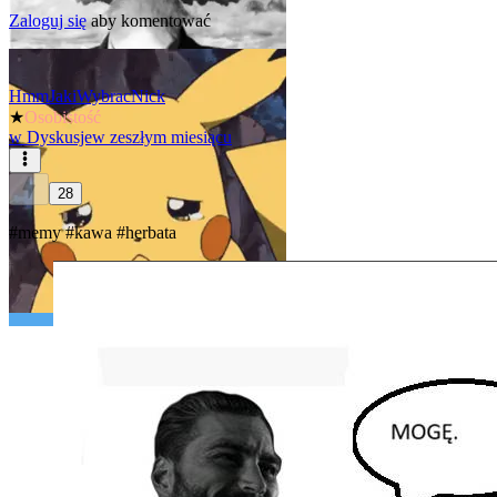
Zaloguj się
aby komentować
HmmJakiWybracNick
★
Osobistość
w
Dyskusje
w zeszłym miesiącu
28
#memy
#kawa
#herbata