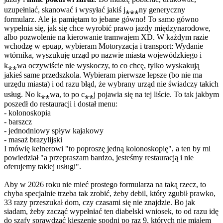
uzupełniać, skanować i wysyłać jakiś j⁎⁎⁎ny generyczny
formularz. Ale ja pamiętam to jebane gówno! To samo gówno
wypełnia się, jak się chce wyrobić prawo jazdy międzynarodowe,
albo pozwolenie na kierowanie tramwajem XD. W każdym razie
wchodzę w epuap, wybieram Motoryzacja i transport: Wydanie
wtórnika, wyszukuję urząd po nazwie miasta wojewódzkiego i
k⁎⁎wa oczywiście nie wyskoczy, to co chcę, tylko wyskakują
jakieś same przedszkola. Wybieram pierwsze lepsze (bo nie ma
urzędu miasta) i od razu błąd, że wybrany urząd nie świadczy takich
usług. No k⁎⁎wa, to po c⁎⁎j pojawia się na tej liście. To tak jakbym
poszedł do restauracji i dostał menu:
- kolonoskopia
- barszcz
- jednodniowy spływ kajakowy
- masaż brazylijski
I mówię kelnerowi "to poproszę jedną kolonoskopię", a ten by mi
powiedział "a przepraszam bardzo, jesteśmy restauracją i nie
oferujemy takiej usługi".
Aby w 2026 roku nie mieć prostego formularza na taką rzecz, to
chyba specjalnie trzeba tak zrobić, żeby debil, który zgubił prawko,
33 razy przeszukał dom, czy czasami się nie znajdzie. Bo jak
siadam, żeby zacząć wypełniać ten diabelski wniosek, to od razu idę
do szafy sprawdzać kieszenie spodni po raz 9, których nie miałem