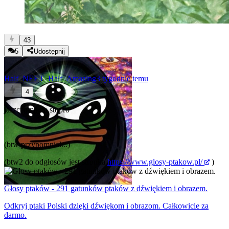
43
5
Udostępnij
Half_NEET_Half_Amazing
3 tygodnie temu
4
jaszczomp na stopro
(btw przypomniał...)
(btw2 do odgłosów jest stronka
https://www.glosy-ptakow.pl/
)
Głosy ptaków - 291 gatunków ptaków z dźwiękiem i obrazem.
Odkryj ptaki Polski dzięki dźwiękom i obrazom. Całkowicie za
darmo.