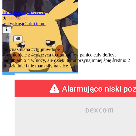
HmmJakiWybracNick
★
Osobistość
w
Dyskusje
5 dni temu
46
#nocnazmiana
#chujmiwdupe
#swiniobicie
z
#cukrzyca
to dramat... w panice cały deficyt
nadrabiam o 4 w nocy, ale dzięki temu przynajmniej śpię średnio 2-
3h dziennie i nie mam siły na siłce.