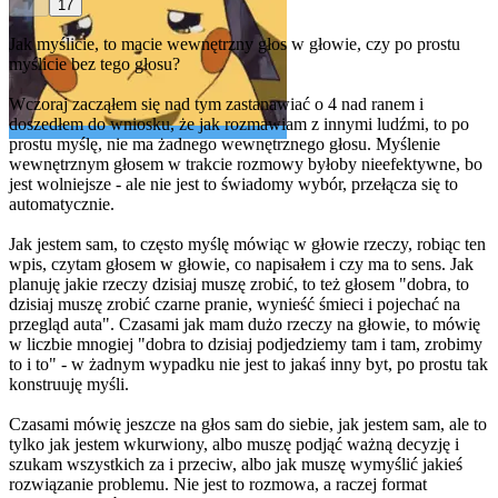
17
Jak myślicie, to macie wewnętrzny głos w głowie, czy po prostu
myślicie bez tego głosu?
Wczoraj zacząłem się nad tym zastanawiać o 4 nad ranem i
doszedłem do wniosku, że jak rozmawiam z innymi ludźmi, to po
prostu myślę, nie ma żadnego wewnętrznego głosu. Myślenie
wewnętrznym głosem w trakcie rozmowy byłoby nieefektywne, bo
jest wolniejsze - ale nie jest to świadomy wybór, przełącza się to
automatycznie.
Jak jestem sam, to często myślę mówiąc w głowie rzeczy, robiąc ten
wpis, czytam głosem w głowie, co napisałem i czy ma to sens. Jak
planuję jakie rzeczy dzisiaj muszę zrobić, to też głosem "dobra, to
dzisiaj muszę zrobić czarne pranie, wynieść śmieci i pojechać na
przegląd auta". Czasami jak mam dużo rzeczy na głowie, to mówię
w liczbie mnogiej "dobra to dzisiaj podjedziemy tam i tam, zrobimy
to i to" - w żadnym wypadku nie jest to jakaś inny byt, po prostu tak
konstruuję myśli.
Czasami mówię jeszcze na głos sam do siebie, jak jestem sam, ale to
tylko jak jestem wkurwiony, albo muszę podjąć ważną decyzję i
szukam wszystkich za i przeciw, albo jak muszę wymyślić jakieś
rozwiązanie problemu. Nie jest to rozmowa, a raczej format