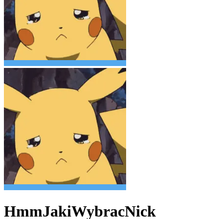
HmmJakiWybracNick