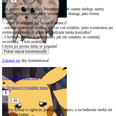
Też jestem drużyna Głos Wewnętrzny. W sumie siedząc samej
często po prostu mam takie wewnętrzne dialogi, jako forma
myślenia
"- może powinnam już wynieść śmieci?
- szkoda marnować worka, jeszcze coś wejdzie, jutro wyniesiesz po
zrobieniu obiadu. A gdzie się podziała tamta koszulka?
- Chyba do prania ją wrzucałam, jak nie ostatnio, to ostaniej
wcześniej." i tym podobne.
Chyba po prostu lubię se pogadać
Pokaż więcej komentarzy
(
6
)
Zaloguj się
aby komentować
HmmJakiWybracNick
★
Osobistość
w
Dyskusje
3 tygodnie temu
43
Siedzę dzisiaj w robocie, patrzę przez okno, a na balkonie siedzi mi
taki
#jaszczomp
.