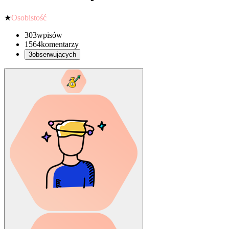
★
Osobistość
303
wpisów
1564
komentarzy
3
obserwujących