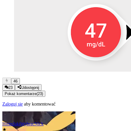
46
23
Udostępnij
Pokaż komentarze
(
23
)
Zaloguj się
aby komentować
HmmJakiWybracNick
★
Osobistość