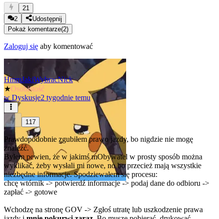
21
2
Udostępnij
Pokaż komentarze
(
2
)
Zaloguj się
aby komentować
HmmJakiWybracNick
★
Osobistość
w
Dyskusje
2 tygodnie temu
117
Prawdopodobnie zgubiłem prawo jazdy, bo nigdzie nie mogę
znaleźć.
Byłem pewien, że w jakimś mObywatel w prosty sposób można
wyklikać, żeby wysłali mi nowe, no bo przecież mają wszystkie
niezbędne informacje. Spodziewałem się procesu:
chcę wtórnik -> potwierdź informacje -> podaj dane do odbioru ->
zapłać -> gotowe
Wchodzę na stronę GOV -> Zgłoś utratę lub uszkodzenie prawa
jazdy i
mnie pokurwi zaraz
. Bo muszę pobierać, drukować,