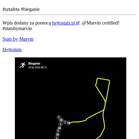
#sztafeta
#bieganie
Wpis dodany za pomocą
hejtostats.pl
.
@Marvin
certified!
#statsbymarvin
Stats by Marvin
Hejtostats