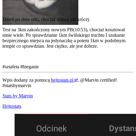
Dzień po dniu orki, chociaż dzisiaj już krócej.
Test na 3km zakończony nowym PB(10:53), chociaż kosztował
mnie wiele. Po sprawdzianie 1km świńskiego truchtu I szukanie
bezpiecznego miejsca na jedynaczkę a potem 1km w podobnym
tempie co sprawdzian. Jest ciężko, ale jest dobrze.
#sztafeta
#bieganie
Wpis dodany za pomocą
hejtostats.pl
.
@Marvin
certified!
#statsbymarvin
Stats by Marvin
Hejtostats