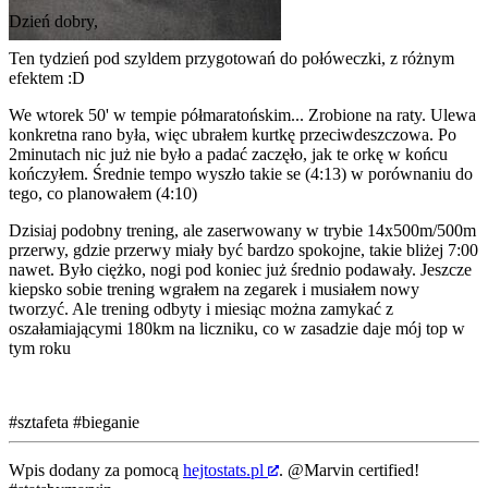
Dzień dobry,
Ten tydzień pod szyldem przygotowań do połóweczki, z różnym
efektem :D
We wtorek 50' w tempie półmaratońskim... Zrobione na raty. Ulewa
konkretna rano była, więc ubrałem kurtkę przeciwdeszczowa. Po
2minutach nic już nie było a padać zaczęło, jak te orkę w końcu
kończyłem. Średnie tempo wyszło takie se (4:13) w porównaniu do
tego, co planowałem (4:10)
Dzisiaj podobny trening, ale zaserwowany w trybie 14x500m/500m
przerwy, gdzie przerwy miały być bardzo spokojne, takie bliżej 7:00
nawet. Było ciężko, nogi pod koniec już średnio podawały. Jeszcze
kiepsko sobie trening wgrałem na zegarek i musiałem nowy
tworzyć. Ale trening odbyty i miesiąc można zamykać z
oszałamiającymi 180km na liczniku, co w zasadzie daje mój top w
tym roku
#sztafeta
#bieganie
Wpis dodany za pomocą
hejtostats.pl
.
@Marvin
certified!