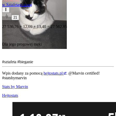
w
Sztafeta
wczoraj
21
27 536,76 + 12,69 + 13,40 = 27 562,85
Dla jego progowej męki
#sztafeta
#bieganie
Wpis dodany za pomocą
hejtostats.pl
.
@Marvin
certified!
#statsbymarvin
Stats by Marvin
Hejtostats