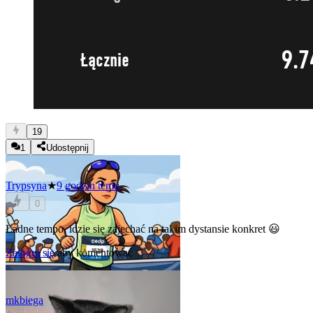
19
1
Udostępnij
Trypsyna
★
9 godzin temu
0
Ładne tempo, idzie się zajechać na takim dystansie konkret 😃
Zaloguj się
aby komentować
mkbiega
Osobistość