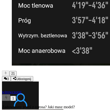
21
3
Udostępnij
wiro
wczoraj
1
Zadowolony jesteś z corosa? Jaki masz model?