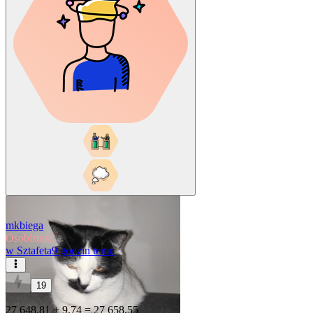
mkbiega
Osobistość
w
Sztafeta
9 godzin temu
19
27 648,81 + 9,74 = 27 658,55