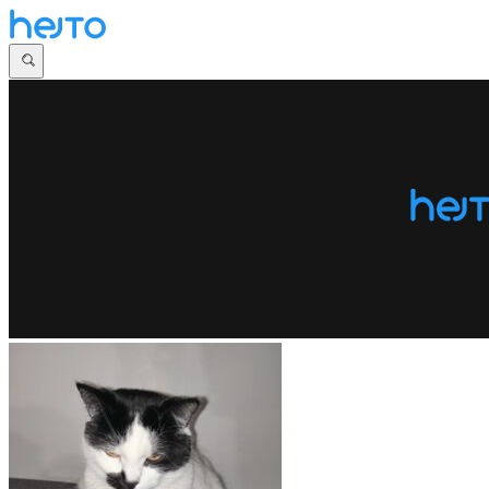
Główna
Dyskusje
Najnowsze
Społeczności
Zaloguj się