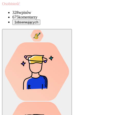
Osobistość
328
wpisów
675
komentarzy
1
obserwujących