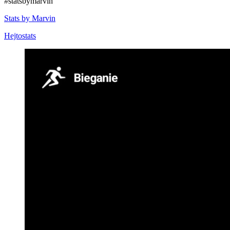
#statsbymarvin
Stats by Marvin
Hejtostats