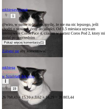
mkbiega
wczoraj
1
@wiro
, w sumie to bardzo, myślę, że nie ma nic lepszego, jeśli
chodzi o stosunek ceny do jakości. Od 1.5 miesiaca uzywam
intensywnie Coros Pace 4, czasem w parzez Coros Pod 2, ktory mi
zostal po poprzednim
Pokaż więcej komentarzy
(
1
)
Zaloguj się
aby komentować
mkbiega
Osobistość
w
Sztafeta
6 dni temu
19
26 768,43 + 15,10 + 3,62 + 16,29 = 26 803,44