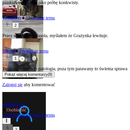
piasku&wiatru, nie jako próbę konkwisty.
Taxidriver
★
2 tygodnie temu
2
Przez ten cień z parasola, myślałem że Grażynka lewituje.
Shivaa
★
2 tygodnie temu
1
To co na zdjęciu to patologia, poza tym parawany to świetna sprawa
Pokaż więcej komentarzy
(
8
)
Zaloguj się
aby komentować
wielkaberta
★
Osobistość
w
Hydepark
3 tygodnie temu
2