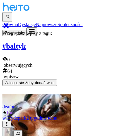
Główna
Dyskusje
Najnowsze
Społeczności
Przeglądasz wpisy z tagu:
Zaloguj się
#baltyk
0
obserwujących
64
wpisów
Zaloguj się
żeby dodać wpis
deafone
★
Lider
w
Hydepark
2 tygodnie temu
22