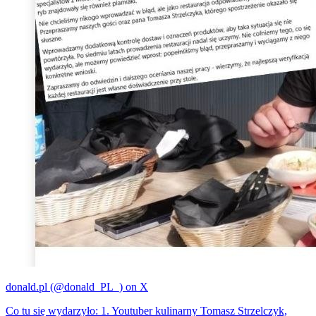
donald.pl (@donald_PL_) on X
Co tu się wydarzyło: 1. Youtuber kulinarny Tomasz Strzelczyk,