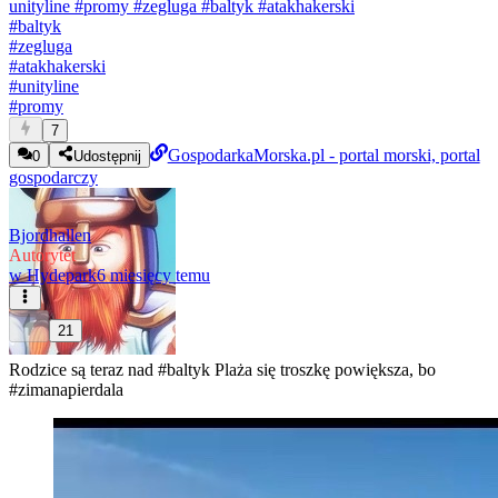
unityline
#promy
#zegluga
#baltyk
#atakhakerski
#
baltyk
#
zegluga
#
atakhakerski
#
unityline
#
promy
7
GospodarkaMorska.pl - portal morski, portal
0
Udostępnij
gospodarczy
Bjordhallen
Autorytet
w
Hydepark
6 miesięcy temu
21
Rodzice są teraz nad
#baltyk
Plaża się troszkę powiększa, bo
#zimanapierdala