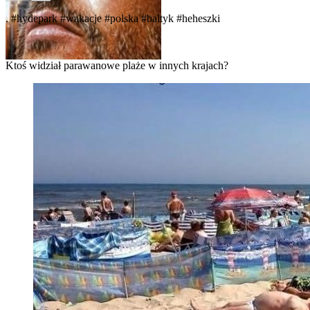
.
#hydepark
#wakacje
#polska
#baltyk
#heheszki
Ktoś widział parawanowe plaże w innych krajach?