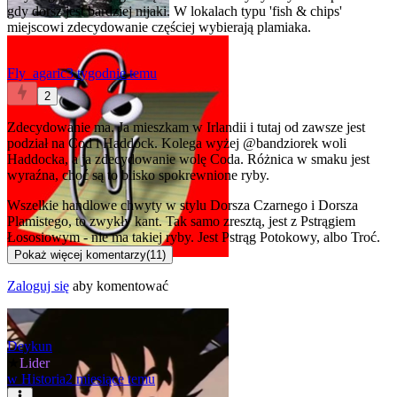
gdy dorsz jest bardziej nijaki. W lokalach typu 'fish & chips'
miejscowi zdecydowanie częściej wybierają plamiaka.
Fly_agaric
3 tygodnie temu
2
Zdecydowanie ma. Ja mieszkam w Irlandii i tutaj od zawsze jest
podział na Cod i Haddock. Kolega wyżej
@bandziorek
woli
Haddocka, a ja zdecydowanie wolę Coda. Różnica w smaku jest
wyraźna, choć są to blisko spokrewnione ryby.
Wszelkie handlowe chwyty w stylu Dorsza Czarnego i Dorsza
Plamistego, to zwykły kant. Tak samo zresztą, jest z Pstrągiem
Łososiowym - nie ma takiej ryby. Jest Pstrąg Potokowy, albo Troć.
Pokaż więcej komentarzy
(
11
)
Zaloguj się
aby komentować
Deykun
★
Lider
w
Historia
2 miesiące temu