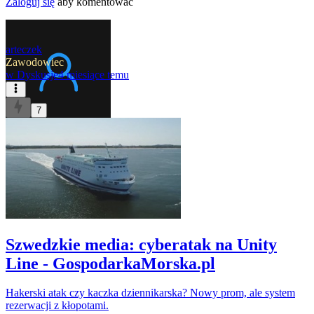
Zaloguj się
aby komentować
arteczek
Zawodowiec
w
Dyskusje
4 miesiące temu
7
Szwedzkie media: cyberatak na Unity
Line - GospodarkaMorska.pl
Hakerski atak czy kaczka dziennikarska? Nowy prom, ale system
rezerwacji z kłopotami.