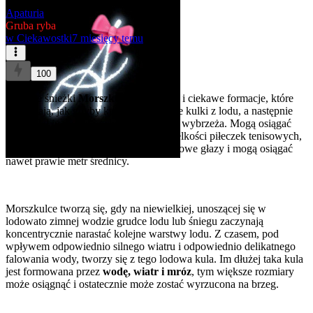
Apaturia
Gruba ryba
w
Ciekawostki
7 miesięcy temu
100
Morskie śnieżki
Morszkulce
to rzadkie i ciekawe formacje, które
wyglądają, jak gdyby ktoś utoczył spore kulki z lodu, a następnie
poukładał je równo w skupisku wzdłuż wybrzeża. Mogą osiągać
różne rozmiary: mniejsze mogą być wielkości piłeczek tenisowych,
największe natomiast przypominają lodowe głazy i mogą osiągać
nawet prawie metr średnicy.
Morszkulce tworzą się, gdy na niewielkiej, unoszącej się w
lodowato zimnej wodzie grudce lodu lub śniegu zaczynają
koncentrycznie narastać kolejne warstwy lodu. Z czasem, pod
wpływem odpowiednio silnego wiatru i odpowiednio delikatnego
falowania wody, tworzy się z tego lodowa kula. Im dłużej taka kula
jest formowana przez
wodę, wiatr i mróz
, tym większe rozmiary
może osiągnąć i ostatecznie może zostać wyrzucona na brzeg.