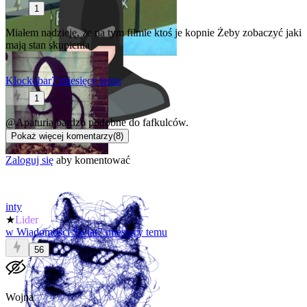
1
Miałem nadzieję, że na tym filmie ktoś je kopnie
Żeby zobaczyć jaki
mają stan skupienia
Klockobar
7 miesięcy temu
1
@Apaturia
bardzo podobne do fafkulców.
Pokaż więcej komentarzy
(
8
)
Zaloguj się
aby komentować
inty
★
Lider
w
Wiadomości Świat
7 miesięcy temu
56
Wojna