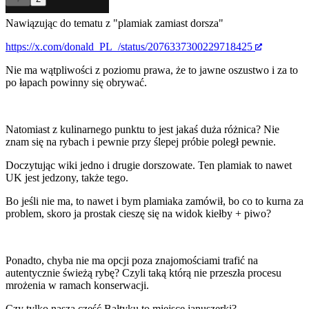
Nawiązując do tematu z "plamiak zamiast dorsza"
https://x.com/donald_PL_/status/2076337300229718425
Nie ma wątpliwości z poziomu prawa, że to jawne oszustwo i za to
po łapach powinny się obrywać.
Natomiast z kulinarnego punktu to jest jakaś duża różnica? Nie
znam się na rybach i pewnie przy ślepej próbie poległ pewnie.
Doczytując wiki jedno i drugie dorszowate. Ten plamiak to nawet
UK jest jedzony, także tego.
Bo jeśli nie ma, to nawet i bym plamiaka zamówił, bo co to kurna za
problem, skoro ja prostak cieszę się na widok kiełby + piwo?
Ponadto, chyba nie ma opcji poza znajomościami trafić na
autentycznie świeżą rybę? Czyli taką którą nie przeszła procesu
mrożenia w ramach konserwacji.
Czy tylko nasza część Bałtyku to miejsce januszerki?