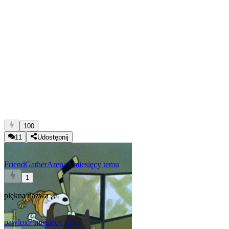
100
11
Udostępnij
FriendGatherArena
7 miesięcy temu
1
piękna nazwa
pawlox
7 miesięcy temu