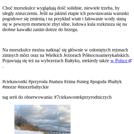
Choć morszkulce wyglądają dość solidnie, niewiele trzeba, by
uległy zniszczeniu. Jeśli na jakimś etapie ich powstawania warunki
pogodowe się zmienią i na przykład wiatr i falowanie wody staną
się w pewnym momencie zbyt silne, lodowa kula rozkrusza się na
drobne kawałki zanim dotrze do brzegu.
Na morszkulce można natknąć się głównie w osłoniętych rejonach
zimnych mórz oraz na Wielkich Jeziorach Północnoamerykańskich.
Pojawiają się też na wybrzeżach Bałtyku, niekiedy także
w Polsce
.
#ciekawostki
#przyroda
#natura
#zima
#snieg
#pogoda
#baltyk
#morze
#morzebaltyckie
tag serii do obserwowania:
#7ciekawostekprzyrodniczych