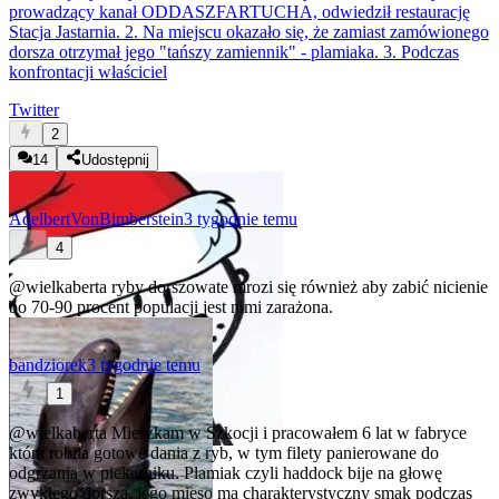
prowadzący kanał ODDASZFARTUCHA, odwiedził restaurację
Stacja Jastarnia. 2. Na miejscu okazało się, że zamiast zamówionego
dorsza otrzymał jego "tańszy zamiennik" - plamiaka. 3. Podczas
konfrontacji właściciel
Twitter
2
14
Udostępnij
AdelbertVonBimberstein
3 tygodnie temu
4
@wielkaberta
ryby dorszowate mrozi się również aby zabić nicienie
bo 70-90 procent populacji jest nimi zarażona.
bandziorek
3 tygodnie temu
1
@wielkaberta
Mieszkam w Szkocji i pracowałem 6 lat w fabryce
która robiła gotowe dania z ryb, w tym filety panierowane do
odgrzania w piekarniku. Plamiak czyli haddock bije na głowę
zwykłego dorsza, jego mięso ma charakterystyczny smak podczas