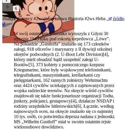
6
#baltyk
#niemcy
#2wojnaswiatowa
#historia
#2ws
#leba
.
źródło
W swój ostatni rejs jednostka wyruszyła z Gdyni 30
stycznia 1945 roku pod eskortą torpedowca „Löwe”.
Na pokładzie „Gustloffa” znalazło się 173 członków
załogi, 918 oficerów i marynarzy z II dywizji szkolnej
okrętów podwodnych (2. U-Boot Lehr Division)[4],
którzy mieli obsadzić bądź uzupełnić załogi U-
Bootów[5], 373 kobiety z pomocniczego korpusu
Kriegsmarine, które były wojskowymi telefonistkami,
telegrafistkami, maszynistkami, kreślarkami czy
pielęgniarkami, 162 rannych żołnierzy Wehrmachtu
oraz 4424 cywilów uciekających z zajmowanych przez
wojska radzieckie terenów. Na okręcie wśród cywilów
znajdowali się także funkcjonariusze organizacji Todta,
junkrzy, policjanci, gestapowcy[4], działacze NSDAP i
rodziny urzędników hitlerowskich[6]. Łącznie, według
najnowszych ocen, na okręcie znalazło się co najmniej
10 tys. osób, co potwierdza depesza nadana z jednostki.
MS „Wilhelm Gustloff” miał w swoim ostatnim rejsie
wieloosobowe dowództwo.