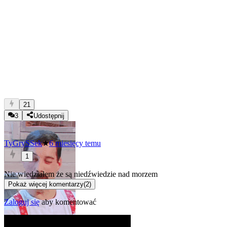
21
3
Udostępnij
TyGrySSek
★
6 miesięcy temu
1
Nie wiedziałem że są niedźwiedzie nad morzem
Pokaż więcej komentarzy
(
2
)
Zaloguj się
aby komentować