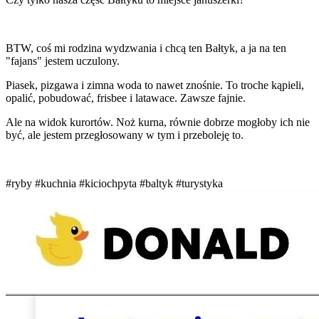
BTW, coś mi rodzina wydzwania i chcą ten Bałtyk, a ja na ten
"fajans" jestem uczulony.
Piasek, pizgawa i zimna woda to nawet znośnie. To troche kąpieli,
opalić, pobudować, frisbee i latawace. Zawsze fajnie.
Ale na widok kurortów. Noż kurna, równie dobrze mogłoby ich nie
być, ale jestem przegłosowany w tym i przeboleję to.
#ryby
#kuchnia
#kiciochpyta
#baltyk
#turystyka