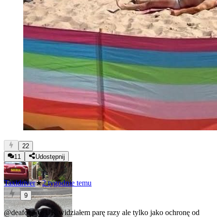
22
11
Udostępnij
Taxidriver
★
2 tygodnie temu
9
@deafone
w UK widziałem parę razy ale tylko jako ochronę od