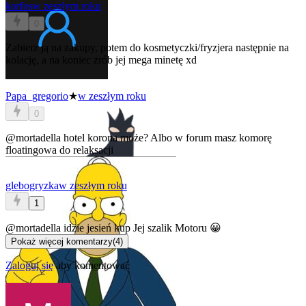
korfos
w zeszłym roku
0
Zabierz ją na zakupy, potem do kosmetyczki/fryzjera następnie na
kolację, a na koniec zrób jej mega minetę xd
Papa_gregorio
★
w zeszłym roku
0
@mortadella
hotel korona może? Albo w forum masz komorę
floatingowa do relaksacji
glebogryzka
w zeszłym roku
1
@mortadella
idzie jesień kup Jej szalik Motoru 😀
Pokaż więcej komentarzy
(
4
)
Zaloguj się
aby komentować