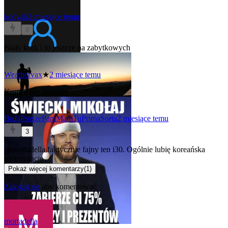
kodyak
2 miesiące temu
0
Biały kruk i to jeszcze na zabytkowych
Weathervax
★
2 miesiące temu
Komentarz usunięty
BoJaProszePaniMamTuPrimaSorta
2 miesiące temu
3
@mortadella
faktycznie fajny ten i30. Ogólnie lubię koreańska
motoryzację
Pokaż więcej komentarzy
(
1
)
Zaloguj się
aby komentować
mortadella