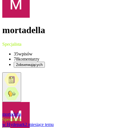
mortadella
Specjalista
35
wpisów
78
komentarzy
2
obserwujących
mortadella
Specjalista
w
Hydepark
2 miesiące temu