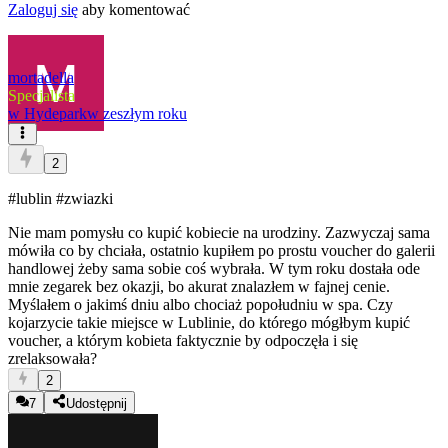
Zaloguj się
aby komentować
mortadella
Specjalista
w
Hydepark
w zeszłym roku
2
#lublin
#zwiazki
Nie mam pomysłu co kupić kobiecie na urodziny. Zazwyczaj sama
mówiła co by chciała, ostatnio kupiłem po prostu voucher do galerii
handlowej żeby sama sobie coś wybrała. W tym roku dostała ode
mnie zegarek bez okazji, bo akurat znalazłem w fajnej cenie.
Myślałem o jakimś dniu albo chociaż popołudniu w spa. Czy
kojarzycie takie miejsce w Lublinie, do którego mógłbym kupić
voucher, a którym kobieta faktycznie by odpoczęła i się
zrelaksowała?
2
7
Udostępnij