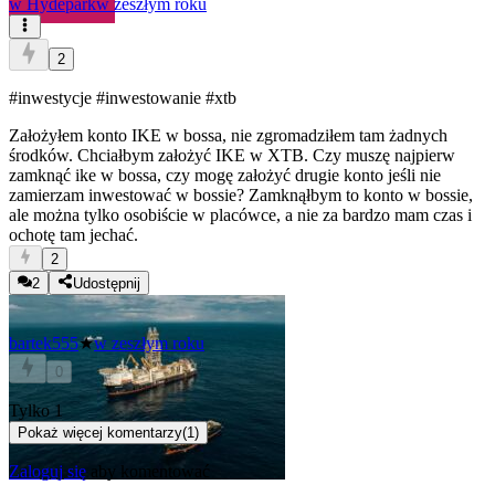
w
Hydepark
w zeszłym roku
2
#inwestycje
#inwestowanie
#xtb
Założyłem konto IKE w bossa, nie zgromadziłem tam żadnych
środków. Chciałbym założyć IKE w XTB. Czy muszę najpierw
zamknąć ike w bossa, czy mogę założyć drugie konto jeśli nie
zamierzam inwestować w bossie? Zamknąłbym to konto w bossie,
ale można tylko osobiście w placówce, a nie za bardzo mam czas i
ochotę tam jechać.
2
2
Udostępnij
bartek555
★
w zeszłym roku
0
Tylko 1
Pokaż więcej komentarzy
(
1
)
Zaloguj się
aby komentować