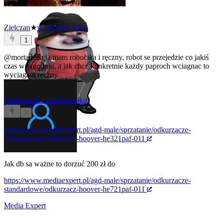
sensownego z mopowaniem od xiaomi.
Zielczan
★
w zeszłym roku
1
@mortadella
ja mam robocika i ręczny, robot se przejedzie co jakiś
czas w tygodniu, a jak chce konkretnie każdy paproch wciagnac to
wyciagam reczny
JanPapiez2
w zeszłym roku
0
https://www.mediaexpert.pl/agd-male/sprzatanie/odkurzacze-
standardowe/odkurzacz-hoover-he321paf-011
Jak db sa ważne to dorzuć 200 zł do
https://www.mediaexpert.pl/agd-male/sprzatanie/odkurzacze-
standardowe/odkurzacz-hoover-he721paf-011
Media Expert