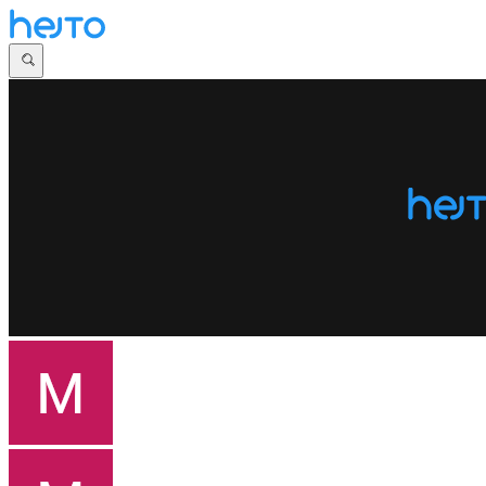
Główna
Dyskusje
Najnowsze
Społeczności
Zaloguj się