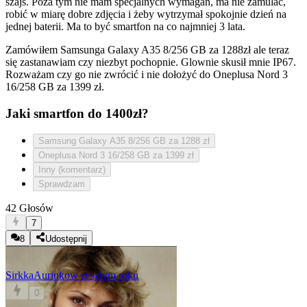
szajs. Poza tym nie mam specjalnych wymagań, ma nie zamulać,
robić w miarę dobre zdjęcia i żeby wytrzymał spokojnie dzień na
jednej baterii. Ma to być smartfon na co najmniej 3 lata.
Zamówiłem Samsunga Galaxy A35 8/256 GB za 1288zł ale teraz
się zastanawiam czy niezbyt pochopnie. Glownie skusił mnie IP67.
Rozważam czy go nie zwrócić i nie dołożyć do Oneplusa Nord 3
16/258 GB za 1399 zł.
Jaki smartfon do 1400zł?
Samsung Galaxy A35 8/256 GB za 1288 zł
Oneplusa Nord 3 16/258 GB za 1399 zł
Inny (komentarz)
Sprawdzam
42 Głosów
7
8
Udostępnij
SirkkaAurinko
w zeszłym roku
0