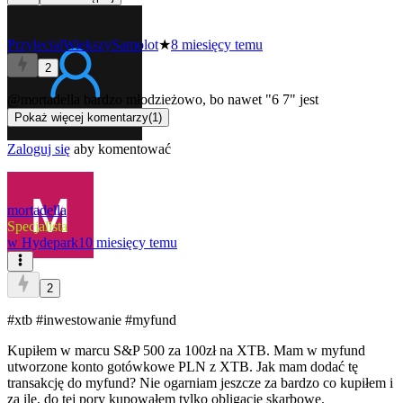
PrzylecialWiekszySamolot
★
8 miesięcy temu
2
@mortadella
bardzo młodzieżowo, bo nawet "6 7" jest
Pokaż więcej komentarzy
(
1
)
Zaloguj się
aby komentować
mortadella
Specjalista
w
Hydepark
10 miesięcy temu
2
#xtb
#inwestowanie
#myfund
Kupiłem w marcu S&P 500 za 100zł na XTB. Mam w myfund
utworzone konto gotówkowe PLN z XTB. Jak mam dodać tę
transakcję do myfund? Nie ogarniam jeszcze za bardzo co kupiłem i
za ile, do tej pory kupowałem tylko obligacje skarbowe.