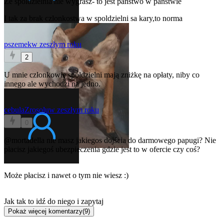
Ze spoldzielnia nie wygrasz- to jest panstwo w panstwie
I tak za brak czlonkostwa w spoldzielni sa kary,to norma
pszemek
w zeszłym roku
2
U mnie członkowie spółdzielni mają zniżkę na opłaty, niby co
innego ale wychodzi na jedno.
cebulaZrosolu
w zeszłym roku
0
@mortadella
nie masz jakiegos dojścia do darmowego papugi? Nie
płacisz jakiegoś ubezpieczenia gdzie jest to w ofercie czy coś?
Może płacisz i nawet o tym nie wiesz :)
Jak tak to idź do niego i zapytaj
Pokaż więcej komentarzy
(
9
)