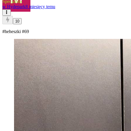
Specjalista
w
Hydepark
8 miesięcy temu
10
#heheszki
#69