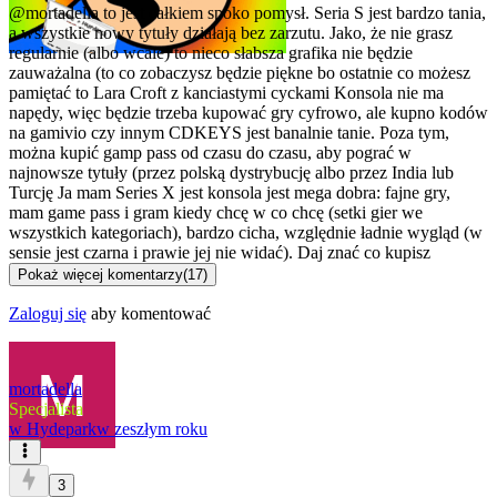
@mortadella
to jest całkiem spoko pomysł. Seria S jest bardzo tania,
a wszystkie nowy tytuły działają bez zarzutu. Jako, że nie grasz
regularnie (albo wcale) to nieco słabsza grafika nie będzie
zauważalna (to co zobaczysz będzie piękne bo ostatnie co możesz
pamiętać to Lara Croft z kanciastymi cyckami
Konsola nie ma
napędy, więc będzie trzeba kupować gry cyfrowo, ale kupno kodów
na gamivio czy innym CDKEYS jest banalnie tanie. Poza tym,
można kupić gamp pass od czasu do czasu, aby pograć w
najnowsze tytuły (przez polską dystrybucję albo przez India lub
Turcję
Ja mam Series X jest konsola jest mega dobra: fajne gry,
mam game pass i gram kiedy chcę w co chcę (setki gier we
wszystkich kategoriach), bardzo cicha, względnie ładnie wygląd (w
sensie jest czarna i prawie jej nie widać). Daj znać co kupisz
Pokaż więcej komentarzy
(
17
)
Zaloguj się
aby komentować
mortadella
Specjalista
w
Hydepark
w zeszłym roku
3