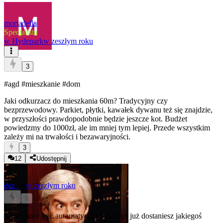
mortadella
Specjalista
w
Hydepark
w zeszłym roku
3
#agd
#mieszkanie
#dom
Jaki odkurzacz do mieszkania 60m? Tradycyjny czy
bezprzewodowy. Parkiet, płytki, kawałek dywanu też się znajdzie,
w przyszłości prawdopodobnie będzie jeszcze kot. Budżet
powiedzmy do 1000zł, ale im mniej tym lepiej. Przede wszystkim
zależy mi na trwałości i bezawaryjności.
3
12
Udostępnij
dez_
★
w zeszłym roku
0
A nie może być automatyczny? Za 1tys już dostaniesz jakiegoś