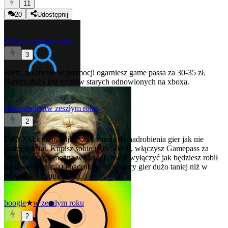
11
20
Udostępnij
fiflak
w zeszłym roku
3
Bierz, na enebie w promocji ogarniesz game passa za 30-35 zł.
Bardzo dużo jest tytułów starych odnowionych na xboxa.
poprostumort
w zeszłym roku
2
IMO Xklocek to najlepsza konsola do nadrobienia gier jak nie
grałeś tyle lat. Kupisz sobie ją za 500 zł, włączysz Gamepass za
50zł/mc (który można w każdej chwili wyłączyć jak będziesz robił
przerwę of grania) i nadrobisz od cholery gier dużo taniej niż w
przypadku kupna plejki.
boogie
★
w zeszłym roku
2