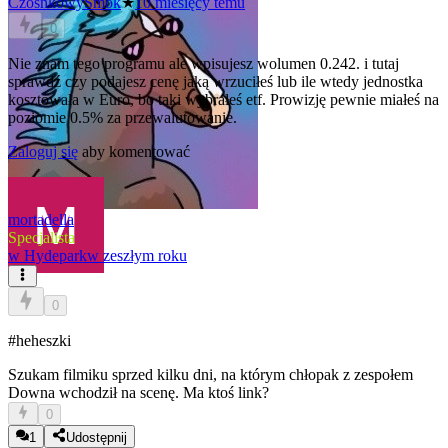
CzosnkowySmok
★
10 miesięcy temu
0
Nie znam tego programu ale wpisujesz wolumen 0.242. i tutaj
sprawdź czy podajesz cenę jaką wrzuciłeś lub ile wtedy jednostka
kosztowała w Euro, bo taki wybrałeś etf. Prowizję pewnie miałeś na
poziomie 0.5% za przewalutowanie.
Zaloguj się
aby komentować
mortadella
Specjalista
w
Hydepark
w zeszłym roku
0
#heheszki
Szukam filmiku sprzed kilku dni, na którym chłopak z zespołem
Downa wchodził na scenę. Ma ktoś link?
0
1
Udostępnij