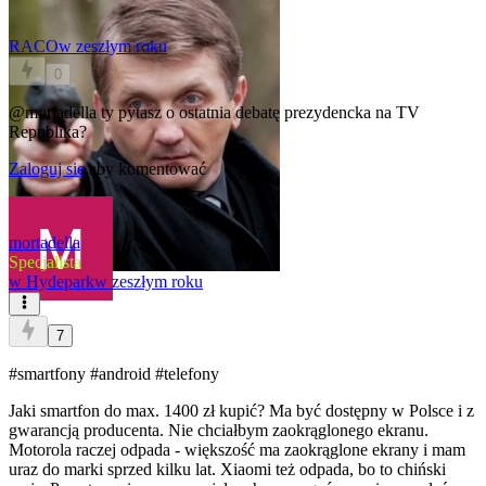
RACO
w zeszłym roku
0
@mortadella
ty pytasz o ostatnia debatę prezydencka na TV
Republika?
Zaloguj się
aby komentować
mortadella
Specjalista
w
Hydepark
w zeszłym roku
7
#smartfony
#android
#telefony
Jaki smartfon do max. 1400 zł kupić? Ma być dostępny w Polsce i z
gwarancją producenta. Nie chciałbym zaokrąglonego ekranu.
Motorola raczej odpada - większość ma zaokrąglone ekrany i mam
uraz do marki sprzed kilku lat. Xiaomi też odpada, bo to chiński