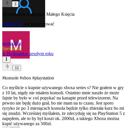
3
@mortadella
hospicjum Małego Księcia
Zaloguj się
aby komentować
mortadella
Specjalista
w
Hydepark
w zeszłym roku
11
#konsole
#xbox
#playstation
Co myślicie o kupnie używanego xboxa series s? Nie grałem w gry
z 10 lat, nigdy nie miałem konsoli. Ostatnio mnie naszło że może
fajnie by było w coś popykać na kanapie przed telewizorem. Na
pewno nie będę dużo grał, bo nie mam na to czasu. Jest sporo
ryzyko że po 3 miesiącach konsola będzie tylko zbierała kurz bo mi
się znudzi. Wcześniej myślałem, że zdecyduję się na PlayStation 5 z
napędem, ale to by był koszt ok. 2000zł, a takiego Xboxa można
kupić używanego za 500zł.