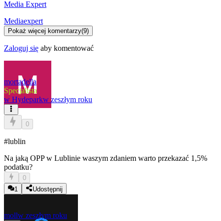
Media Expert
Mediaexpert
Pokaż więcej komentarzy
(
9
)
Zaloguj się
aby komentować
mortadella
Specjalista
w
Hydepark
w zeszłym roku
0
#lublin
Na jaką OPP w Lublinie waszym zdaniem warto przekazać 1,5%
podatku?
0
1
Udostępnij
moll
w zeszłym roku