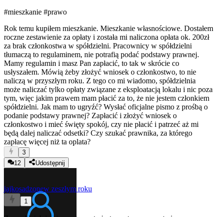
#mieszkanie
#prawo
Rok temu kupiłem mieszkanie. Mieszkanie własnościowe. Dostałem
roczne zestawienie za opłaty i została mi naliczona opłata ok. 200zł
za brak członkostwa w spółdzielni. Pracownicy w spółdzielni
tłumaczą to regulaminem, nie potrafią podać podstawy prawnej.
Mamy regulamin i masz Pan zapłacić, to tak w skrócie co
usłyszałem. Mówią żeby złożyć wniosek o członkostwo, to nie
naliczą w przyszłym roku. Z tego co mi wiadomo, spółdzielnia
może naliczać tylko opłaty związane z eksploatacją lokalu i nic poza
tym, więc jakim prawem mam płacić za to, że nie jestem członkiem
spółdzielni. Jak mam to ugryźć? Wysłać oficjalne pismo z prośbą o
podanie podstawy prawnej? Zapłacić i złożyć wniosek o
członkostwo i mieć święty spokój, czy nie płacić i patrzeć aż mi
będą dalej naliczać odsetki? Czy szukać prawnika, za którego
zapłacę więcej niż ta oplata?
3
12
Udostępnij
jajkosadzone
w zeszłym roku
1