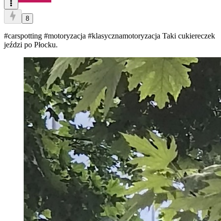
8
#carspotting
#motoryzacja
#klasycznamotoryzacja
Taki cukiereczek
jeździ po Płocku.