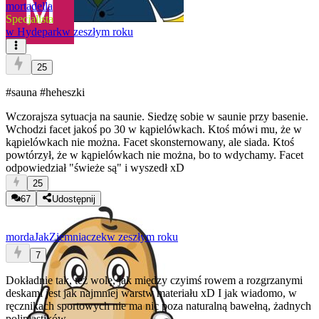
mortadella
Specjalista
w
Hydepark
w zeszłym roku
25
#sauna
#heheszki
Wczorajsza sytuacja na saunie. Siedzę sobie w saunie przy basenie.
Wchodzi facet jakoś po 30 w kąpielówkach. Ktoś mówi mu, że w
kąpielówkach nie można. Facet skonsternowany, ale siada. Ktoś
powtórzył, że w kąpielówkach nie można, bo to wdychamy. Facet
odpowiedział "świeże są" i wyszedł xD
25
67
Udostępnij
mordaJakZiemniaczek
w zeszłym roku
7
Dokładnie tak, też wolę, jak między czyimś rowem a rozgrzanymi
deskami jest jak najmniej warstw materiału xD I jak wiadomo, w
ręcznikach sportowych nie ma nic poza naturalną bawełną, żadnych
poliplastików