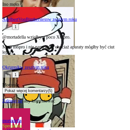
Ino moto
AdelbertVonBimberstein
w zeszłym roku
1
@mortadella
wziąłbym poco X6 pro.
Mam m6pro i nie narzekam, chociaż aparaty mógłby być ciut
lepszy.
Okrupnik
w zeszłym roku
1
Motorolę
Pokaż więcej komentarzy
(
5
)
Zaloguj się
aby komentować
mortadella
Specjalista