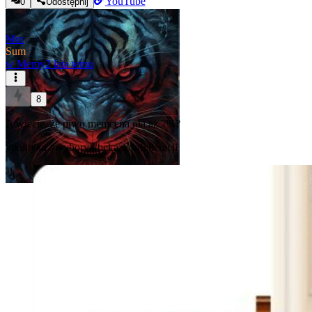
YouTube
0
Udostępnij
Mor
Sum
w
Memy
2 lata temu
8
A wiecie, że piwo memcena ma aż 7%?
#polityka
#wybory
#bekazkonfederacji