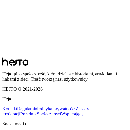
Hejto.pl to społeczność, która dzieli się historiami, artykułami i
linkami z sieci. Treść tworzą nasi użytkownicy.
HEJTO © 2021-
2026
Hejto
Kontakt
Regulamin
Polityka prywatności
Zasady
moderacji
Poradnik
Społeczności
Wspierający
Social media