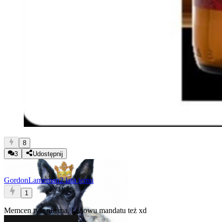
8
3
Udostępnij
GordonLameman
2 lata temu
1
Memcen tyle nie ma. I znowu mandatu też xd