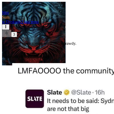
Mor
Sum
w
Dyskusje
2 lata temu
3
Community notes znowu ratują obraz prawdy.
#heheszki
#humorobrazkowy