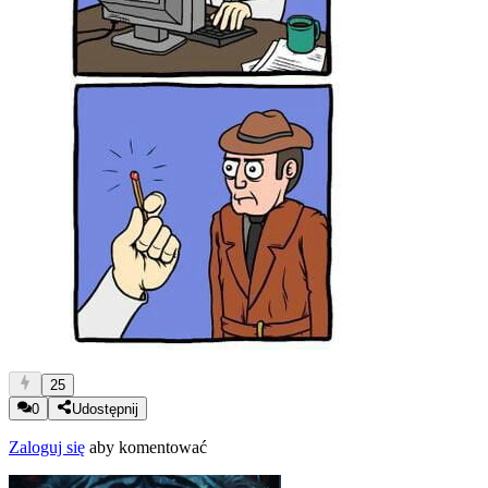
25
0
Udostępnij
Zaloguj się
aby komentować