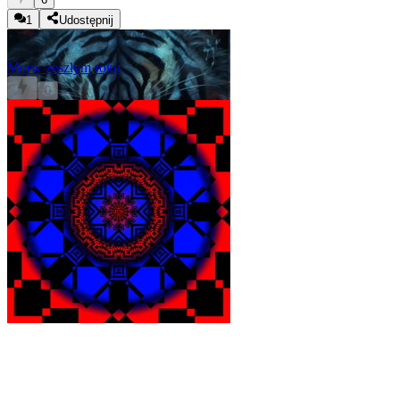
1
Udostępnij
Mor
w zeszłym roku
0