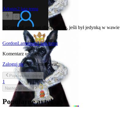
Adonix
2 lata temu
0
@GordonLameman
dlaczego nie, jeśli był jedynką w wawie
GordonLameman
2 lata temu
Komentarz usunięty
Zaloguj się
aby komentować
Poprzednia
strona
1
Następna
strona
Popularne artykuły