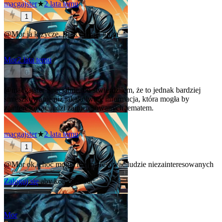
macgajster
★
2 lata temu
1
@Mor
ja krzyczę. Brak
#izrael
#iran
Mor
2 lata temu
0
@macgajster
Specjalnie, bo stwierdziłem, że to jednak bardziej
śmieszkowanie niż jakakolwiek informacja, która mogła by
zainteresować ludzi zainteresowanych tematem.
macgajster
★
2 lata temu
1
@Mor
ok, choć mogła nie interesować ludzie niezainteresowanych
Zaloguj się
aby komentować
Mor