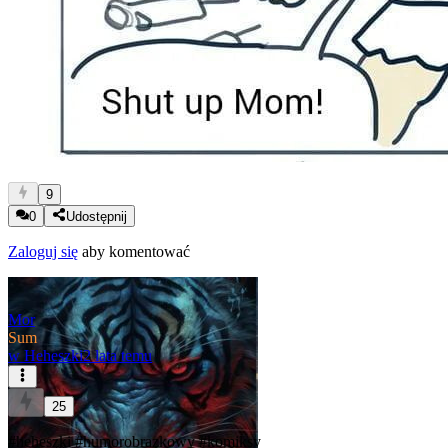
9
0
Udostępnij
Zaloguj się
aby komentować
Mor
Sum
w
Heheszki
2 lata temu
25
#heheszki
#humorobrazkowy
#komiksy