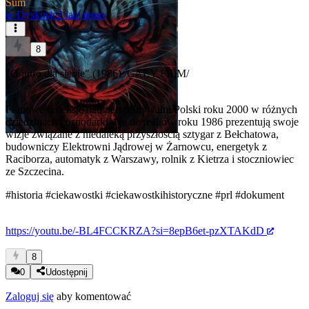
Sum
w
Dyskusje
2 lata temu
8
"O jutro dla siebie" (1986) /CAŁY FILM/
Filmowe refleksje nad perspektywami Polski roku 2000 w różnych
dziedzinach gospodarki. Na tle realiów roku 1986 prezentują swoje
wizje związane z niedaleką przyszłością sztygar z Bełchatowa,
budowniczy Elektrowni Jądrowej w Żarnowcu, energetyk z
Raciborza, automatyk z Warszawy, rolnik z Kietrza i stoczniowiec
ze Szczecina.
#historia
#ciekawostki
#ciekawostkihistoryczne
#prl
#dokument
https://youtu.be/-BL4FCCKRZA?si=8epB6et-pzXTAKdD
8
0
Udostępnij
Zaloguj się
aby komentować