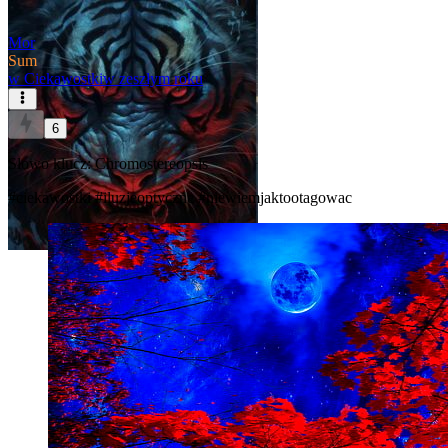
Mor
Sum
w
Ciekawostki
w zeszłym roku
6
Słowo klucz: Chromostereopsis
#ciekawostki
#iluzjeoptyczne
#niewiemjaktootagowac