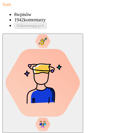
Sum
8
wpisów
1942
komentarzy
0
obserwujących