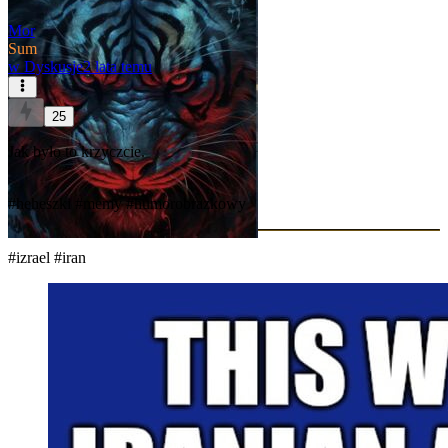
Mor
Sum
w
Dyskusje
2 lata temu
25
Jak było to krzyczcie.
#heheszki
#memy
#humorobrazkowy
#izrael
#iran