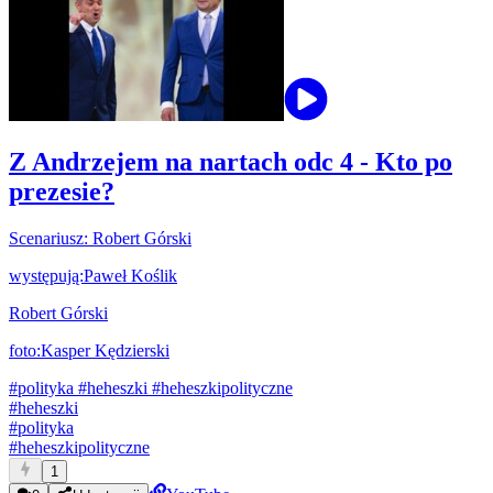
Z Andrzejem na nartach odc 4 - Kto po
prezesie?
Scenariusz: Robert Górski
występują:Paweł Koślik
Robert Górski
foto:Kasper Kędzierski
#polityka
#heheszki
#heheszkipolityczne
#
heheszki
#
polityka
#
heheszkipolityczne
1