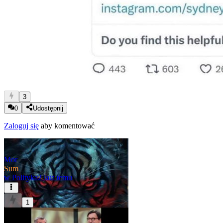
3
0
Udostępnij
Zaloguj się
aby komentować
Mor
Sum
w
Polityka
2 lata temu
1