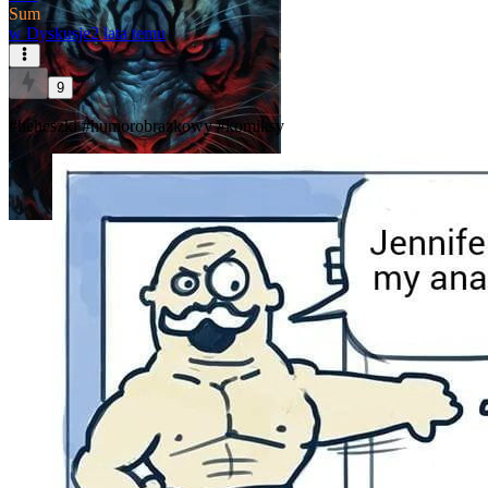
Sum
w
Dyskusje
2 lata temu
9
#heheszki
#humorobrazkowy
#komiksy