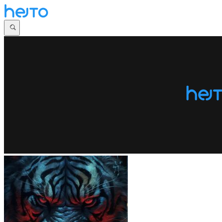
Główna
Dyskusje
Najnowsze
Społeczności
Zaloguj się