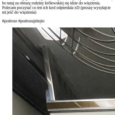
bo tutaj za obrazę rodziny królewskiej się idzie do więzienia.
Polecam poczytać co ten ich krol odpierdala xD (proszę wysyłajcie
mi jeść do więzienia)
#podroze
#podrozujzhejto