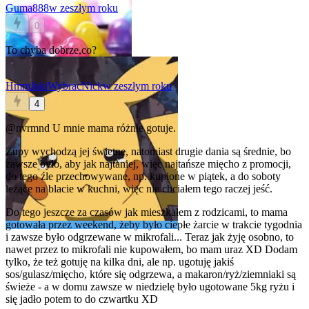
Guma888
w zeszłym roku
0
To chyba dobrze,co?
HmmJakiWybracNick
w zeszłym roku
4
@nvrmnd
U mnie mama różnie gotuje.
Zupy wychodzą jej świetne, natomiast drugie dania są średnie, bo
zawsze było, aby jak najtaniej, więc najtańsze mięcho z promocji,
do tego źle przechowywane, np. kupione w piątek, a do soboty
leżące na blacie w kuchni, więc nie chciałem tego raczej jeść.
Do tego jeszcze za czasów jak mieszkałem z rodzicami, to mama
gotowała przez weekend, żeby było ciepłe żarcie w trakcie tygodnia
i zawsze było odgrzewane w mikrofali... Teraz jak żyję osobno, to
nawet przez to mikrofali nie kupowałem, bo mam uraz XD Dodam
tylko, że też gotuję na kilka dni, ale np. ugotuję jakiś
sos/gulasz/mięcho, które się odgrzewa, a makaron/ryż/ziemniaki są
świeże - a w domu zawsze w niedzielę było ugotowane 5kg ryżu i
się jadło potem to do czwartku XD