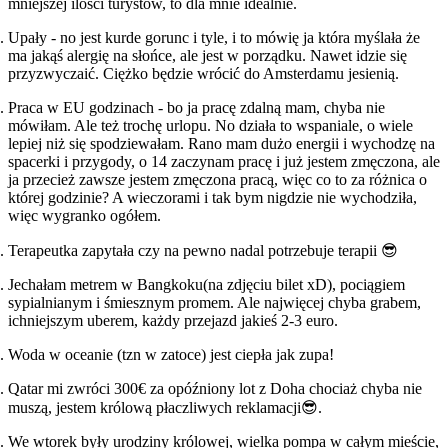
mniejszej ilości turystów, to dla mnie idealnie.
Upały - no jest kurde gorunc i tyle, i to mówię ja która myślała że
ma jakąś alergię na słońce, ale jest w porządku. Nawet idzie się
przyzwyczaić. Ciężko będzie wrócić do Amsterdamu jesienią.
Praca w EU godzinach - bo ja pracę zdalną mam, chyba nie
mówiłam. Ale też trochę urlopu. No działa to wspaniale, o wiele
lepiej niż się spodziewałam. Rano mam dużo energii i wychodzę na
spacerki i przygody, o 14 zaczynam pracę i już jestem zmęczona, ale
ja przecież zawsze jestem zmęczona pracą, więc co to za różnica o
której godzinie? A wieczorami i tak bym nigdzie nie wychodziła,
więc wygranko ogółem.
Terapeutka zapytała czy na pewno nadal potrzebuje terapii 😎
Jechałam metrem w Bangkoku(na zdjęciu bilet xD), pociągiem
sypialnianym i śmiesznym promem. Ale najwięcej chyba grabem,
ichniejszym uberem, każdy przejazd jakieś 2-3 euro.
Woda w oceanie (tzn w zatoce) jest ciepła jak zupa!
Qatar mi zwróci 300€ za opóźniony lot z Doha chociaż chyba nie
muszą, jestem królową płaczliwych reklamacji😎.
We wtorek były urodziny królowej, wielka pompa w całym mieście,