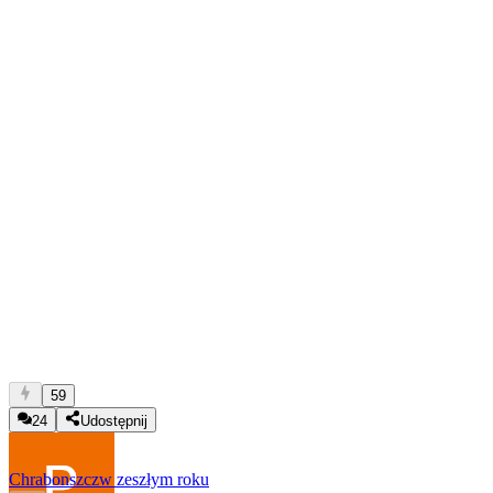
59
24
Udostępnij
Chrabonszcz
w zeszłym roku