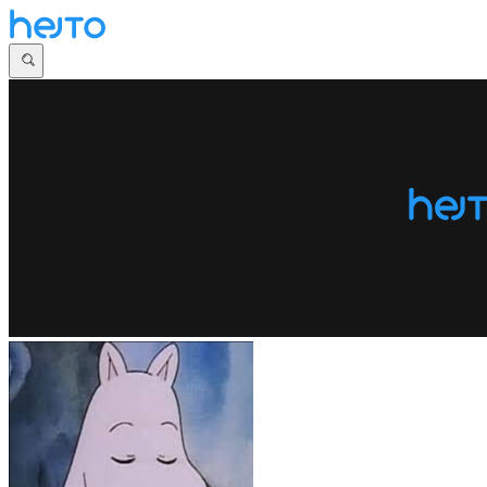
Główna
Dyskusje
Najnowsze
Społeczności
Zaloguj się