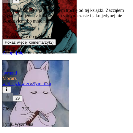
@nvrmnd
kurde, a ja się odbiłem trochę od tej książki. Zacząłem
czytać jako jedną z kilku w tym samym czasie i jako jedynej nie
skończyłem, bo mnie nie wciągnęła.
Chyba muszę do niej wrócić, dzięki.
Pokaż więcej komentarzy
(
2
)
Zaloguj się
aby komentować
nvrmnd
Mocarz
w
Książki
w zeszłym roku
29
736 + 1 = 737
Tytuł: Wyznania