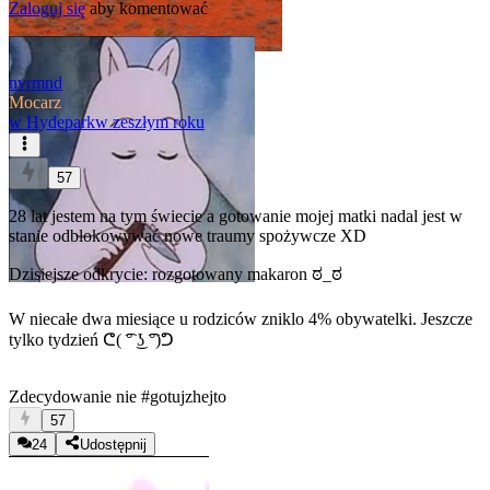
Zaloguj się
aby komentować
nvrmnd
Mocarz
w
Hydepark
w zeszłym roku
57
28 lat jestem na tym świecie a gotowanie mojej matki nadal jest w
stanie odblokowywać nowe traumy spożywcze XD
Dzisiejsze odkrycie: rozgotowany makaron ಠ_ಠ
W niecałe dwa miesiące u rodziców zniklo 4% obywatelki. Jeszcze
tylko tydzień ᕦ( ͡° ͜ʖ ͡°)ᕤ
Zdecydowanie nie
#gotujzhejto
57
24
Udostępnij