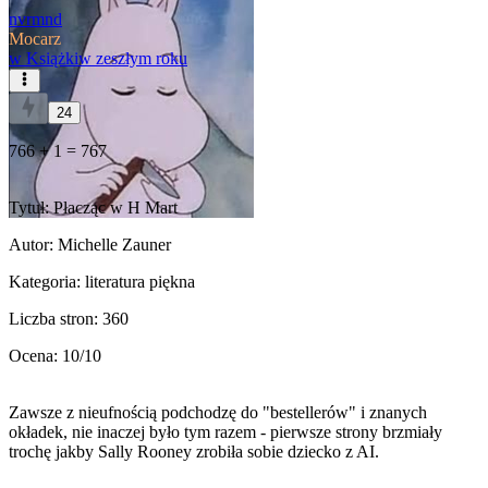
nvrmnd
Mocarz
w
Książki
w zeszłym roku
24
766 + 1 = 767
Tytuł: Płacząc w H Mart
Autor: Michelle Zauner
Kategoria: literatura piękna
Liczba stron: 360
Ocena: 10/10
Zawsze z nieufnością podchodzę do "bestellerów" i znanych
okładek, nie inaczej było tym razem - pierwsze strony brzmiały
trochę jakby Sally Rooney zrobiła sobie dziecko z AI.