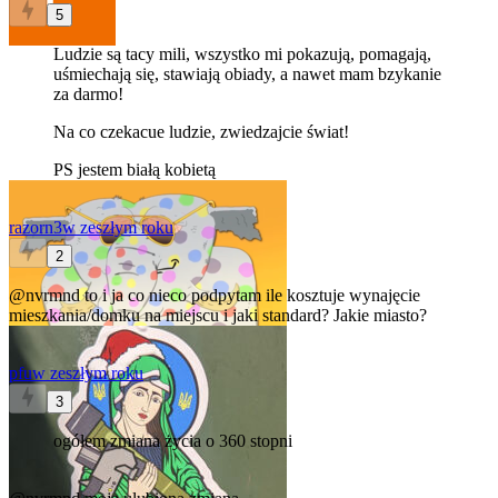
5
Ludzie są tacy mili, wszystko mi pokazują, pomagają,
uśmiechają się, stawiają obiady, a nawet mam bzykanie
za darmo!
Na co czekacue ludzie, zwiedzajcie świat!
PS jestem białą kobietą
razorn3
w zeszłym roku
2
@nvrmnd
to i ja co nieco podpytam ile kosztuje wynajęcie
mieszkania/domku na miejscu i jaki standard? Jakie miasto?
pfu
w zeszłym roku
3
ogółem zmiana życia o 360 stopni