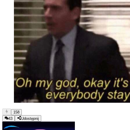
158
43
Udostępnij