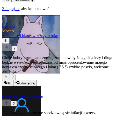
Zaloguj się
aby komentować
nvrmnd
Mocarz
w
Finanse i biznes
w zeszłym roku
7
Ch
#je
bobry zagramaniczne się zorientowały że
#gielda
leży i długo
będzie wstawać, więc obniżają od maja oprocentowanie mojego
konta oszczędnościowego i lokat ( ͠° ͟ʖ ͡°) szybko poszło, welcome
#inflacja
7
10
Udostępnij
Gustawff
w zeszłym roku
2
Jak obniżają to raczej nie spodziewają się inflacji a wręcz