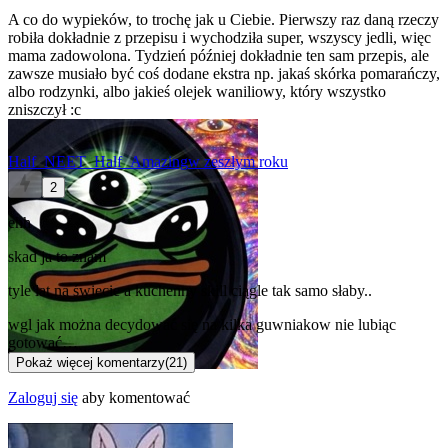
A co do wypieków, to trochę jak u Ciebie. Pierwszy raz daną rzeczy
robiła dokładnie z przepisu i wychodziła super, wszyscy jedli, więc
mama zadowolona. Tydzień później dokładnie ten sam przepis, ale
zawsze musiało być coś dodane ekstra np. jakaś skórka pomarańczy,
albo rodzynki, albo jakieś olejek waniliowy, który wszystko
zniszczył :c
Half_NEET_Half_Amazing
w zeszłym roku
2
ehh
skad ja to znam
tyle lat na świecie a kuchenny skill ciągle tak samo słaby..
wgl jak można decydować się na kilka guwniakow nie lubiąc
gotować…
Pokaż więcej komentarzy
(
21
)
Zaloguj się
aby komentować