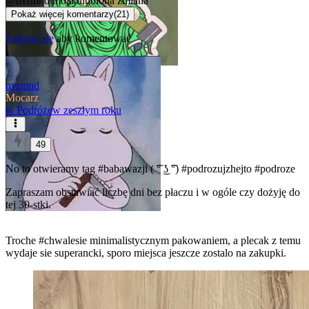
@nvrmnd
moja ulubiona zmiana
Pokaż więcej komentarzy
(
21
)
Zaloguj się
aby komentować
nvrmnd
Mocarz
w
Podróże
w zeszłym roku
49
No to otwieramy tag
#babawazji
( ͡° ͜ʖ ͡°)
#podrozujzhejto
#podroze
Zapraszam obstawiać liczbę dni bez płaczu i w ogóle czy dożyję do
tej 30-stki.
Troche
#chwalesie
minimalistycznym pakowaniem, a plecak z temu
wydaje sie superancki, sporo miejsca jeszcze zostalo na zakupki.