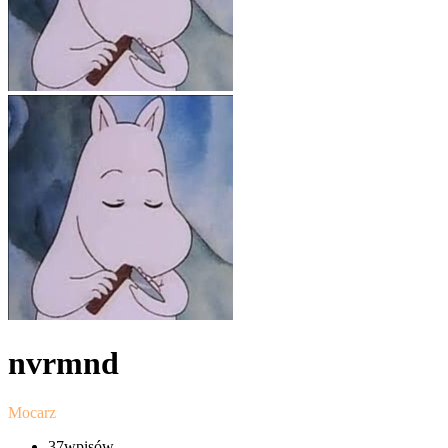
nvrmnd
Mocarz
37
wpisów