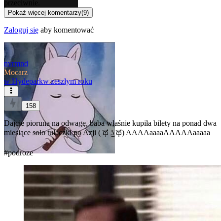
przeciwnie.
Pokaż więcej komentarzy
(
9
)
Zaloguj się
aby komentować
nvrmnd
Mocarz
w
Hydepark
w zeszłym roku
158
Dajcie pioruna na odwagę, baba właśnie kupiła bilety na ponad dwa
miesiące solo tułaczki po Azji ( ͡ಥ ͜ʖ ͡ಥ) AAAAaaaaAAAAAaaaaa
#podroze