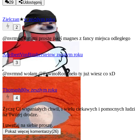
29
Udostępnij
Zielczan
★
w zeszłym roku
2
@nvrmnd
kup mi proszę jakiś magnes z fancy miejsca odległego
AdelbertVonBimberstein
w zeszłym roku
3
@nvrmnd
wołam
@ErwinoRommelo
ty już wiesz co xD
Thomash80
w zeszłym roku
4
Życzę Ci wspaniałych chwil, i wielu ciekawych i pomocnych ludzi
na Twojej drodze.
I uważaj na siebie proszę.
Pokaż więcej komentarzy
(
26
)