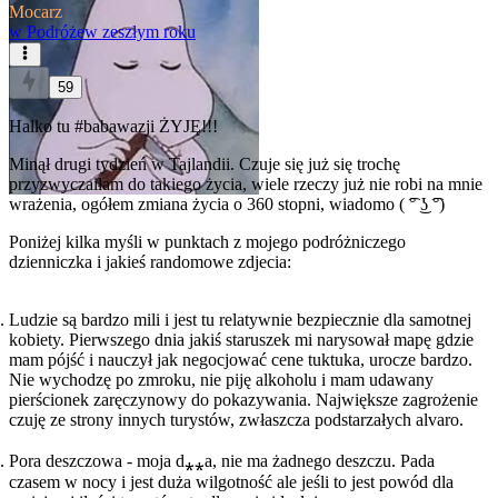
Mocarz
w
Podróże
w zeszłym roku
59
Halko tu
#babawazji
ŻYJĘ!!!
Minął drugi tydzień w Tajlandii. Czuje się już się trochę
przyzwyczaiłam do takiego życia, wiele rzeczy już nie robi na mnie
wrażenia, ogółem zmiana życia o 360 stopni, wiadomo ( ͡° ͜ʖ ͡°)
Poniżej kilka myśli w punktach z mojego podróżniczego
dzienniczka i jakieś randomowe zdjecia:
Ludzie są bardzo mili i jest tu relatywnie bezpiecznie dla samotnej
kobiety. Pierwszego dnia jakiś staruszek mi narysował mapę gdzie
mam pójść i nauczył jak negocjować cene tuktuka, urocze bardzo.
Nie wychodzę po zmroku, nie piję alkoholu i mam udawany
pierścionek zaręczynowy do pokazywania. Największe zagrożenie
czuję ze strony innych turystów, zwłaszcza podstarzałych alvaro.
Pora deszczowa - moja d⁎⁎a, nie ma żadnego deszczu. Pada
czasem w nocy i jest duża wilgotność ale jeśli to jest powód dla