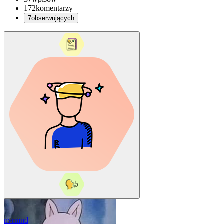
172
komentarzy
7
obserwujących
nvrmnd