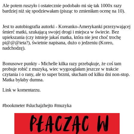
Ale potem ruszyło i ostatecznie podobało mi się tak 1000x razy
bardziej niż się spodziewałam (pisząc to zmieniłam ocenę na 10).
Jest to autobiografia autorki - Koreanko-Amerykanki przezywającej
śmierć matki, szukającą swojej drogi i miejsca w świecie. Bez
upiekszania (czy istnieje jakaś matka, która nie jest choć trochę
pi@@
@ieta
?), świetnie napisana, dużo o jedzeniu (Koreo,
nadchodzę).
Bonusowe punkty - Michelle kilka razy przebąkuje, że coś tam
probuje robić z muzyką, wiec wygooglałam jeszcze w trakcie
czytania i o rany, ale to super brzmi, słucham od kilku dni non-stop.
Matka byłaby dumna.
Link w komentarzu.
#bookmeter
#sluchajzhejto
#muzyka