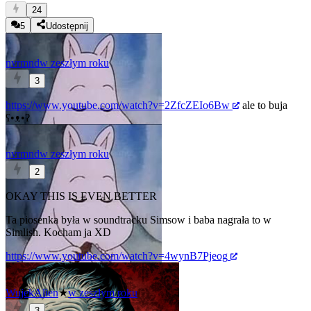
24
5
Udostępnij
nvrmnd
w zeszłym roku
3
https://www.youtube.com/watch?v=2ZfcZEIo6Bw
ale to buja
ʕ•ᴥ•ʔ
nvrmnd
w zeszłym roku
2
OKAY THIS IS EVEN BETTER
Ta piosenka była w soundtracku Simsow i baba nagrała to w
Simlish. Kocham ja XD
https://www.youtube.com/watch?v=4wynB7Pjeog
WujekAlien
★
w zeszłym roku
3