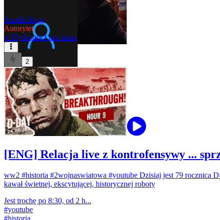
AureliaNova
Autorytet
w
Hydepark
3 lata temu
2
[ENG] Relacja live z kontrofensywy ... sprz
ww2
#historia
#2wojnaswiatowa
#youtube
Dzisiaj jest 79 rocznica D
kawał świetnej, ekscytującej, historycznej roboty
Jest trochę po 8:30, od 2 h...
#
youtube
#
historia