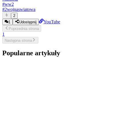
#
ww2
#
2wojnaswiatowa
2
YouTube
1
Udostępnij
Poprzednia
strona
1
Następna
strona
Popularne artykuły