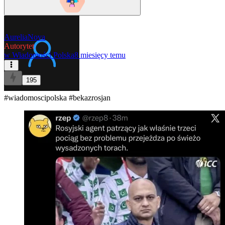
AureliaNova
Autorytet
w
Wiadomości Polska
8 miesięcy temu
195
#wiadomoscipolska
#bekazrosjan