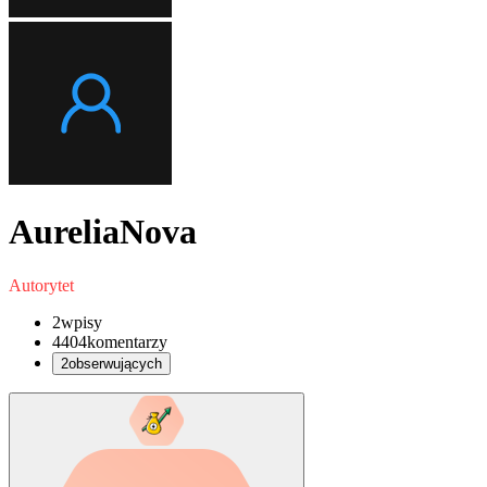
AureliaNova
Autorytet
2
wpisy
4404
komentarzy
2
obserwujących