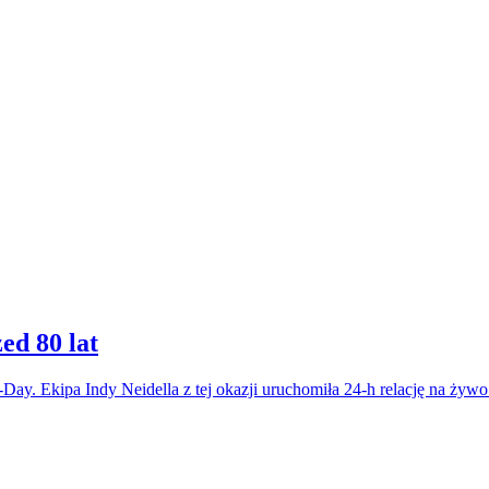
ed 80 lat
-Day. Ekipa Indy Neidella z tej okazji uruchomiła 24-h relację na żywo. 