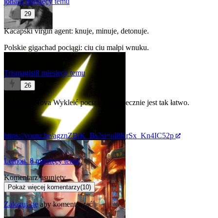
jonas
8 miesięcy temu
29
Kacapski virgin agent: knuje, minuje, detonuje.
Polskie gigachad pociągi: ciu ciu małpi wnuku.
Trismagist
8 miesięcy temu
26
@AureliaNova
Wykleić pociąg niekoniecznie jest tak łatwo.
https://youtu.be/agznZBiK_Bs?si=ol8KrSx_Kn4IC52p
Lemon_
8 miesięcy temu
Komentarz usunięty
Pokaż więcej komentarzy
(
10
)
Zaloguj się
aby komentować