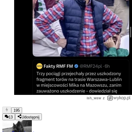
195
13
Udostępnij