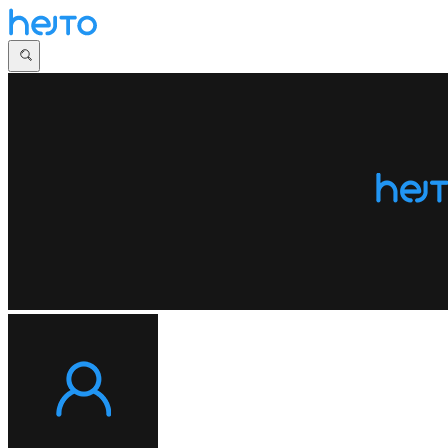
Główna
Dyskusje
Najnowsze
Społeczności
Zaloguj się