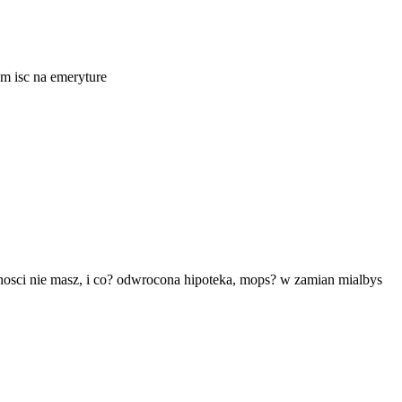
ym isc na emeryture
zednosci nie masz, i co? odwrocona hipoteka, mops? w zamian mialbys