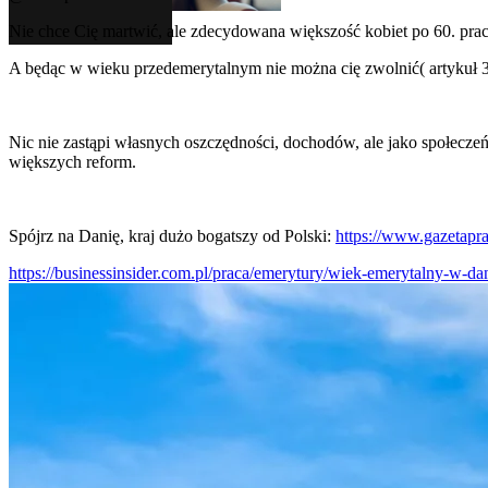
Nie chce Cię martwić, ale zdecydowana większość kobiet po 60. pracu
A będąc w wieku przedemerytalnym nie można cię zwolnić( artykuł 39 
Nic nie zastąpi własnych oszczędności, dochodów, ale jako społecz
większych reform.
Spójrz na Danię, kraj dużo bogatszy od Polski:
https://www.gazetapr
https://businessinsider.com.pl/praca/emerytury/wiek-emerytalny-w-dan