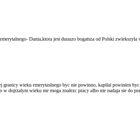
merytalnego- Dania,ktora jest duuuzo bogatsza od Polski zwiekszyla 
lnej granicy wieku emerytaslnego byc nie powinno, kapilal powinien 
bo w dojrzalym wieku nie moga znalezc pracy albo nie nadaja sie do pra