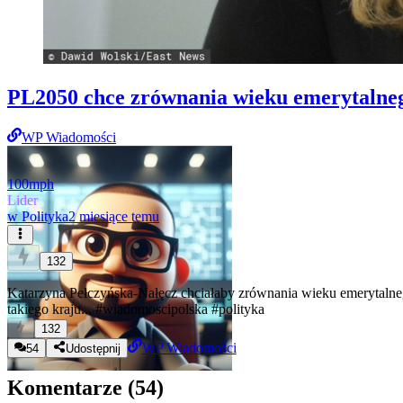
PL2050 chce zrównania wieku emerytaln
WP Wiadomości
100mph
Lider
w
Polityka
2 miesiące temu
132
Katarzyna Pełczyńska-Nałęcz chciałaby zrównania wieku emerytalnego
takiego kraju...
#wiadomoscipolska
#polityka
132
WP Wiadomości
54
Udostępnij
Komentarze (
54
)