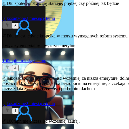
@Dlu
społeczeństwo się starzeje, prędzej czy później tak będzie
jajkosadzone
2 miesiące temu
5
@Dlu
to jest jedyne kropelka w morzu wymaganych reform systemu e
I wyzszy emerytalny= wyzsza emerytura
100mph
2 miesiące temu
4
@jajkosadzone
ja bym chcial isc wczesniej za nizsza emeryture, do
postaci ludzi, ktorzy czekaja ma bezrobociu na emeryture, a czekaja 
przez 3 lata zyla z oszczednosci pod moim dachem
jajkosadzone
2 miesiące temu
1
@100mph
nie chcesz isc wczesniej,zaufaj.