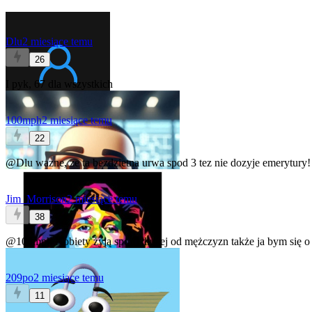
Dlu
2 miesiące temu
26
I pyk, 67 dla wszystkich
100mph
2 miesiące temu
22
@Dlu
wazne, ze ta bezdzietna urwa spod 3 tez nie dozyje emerytury!
Jim_Morrison
2 miesiące temu
38
@100mph
Kobiety żyją sporo dłużej od mężczyzn także ja bym się o 
209po
2 miesiące temu
11