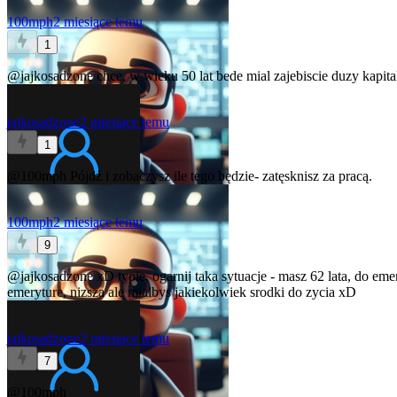
100mph
2 miesiące temu
1
@jajkosadzone
chce, w wieku 50 lat bede mial zajebiscie duzy kapit
jajkosadzone
2 miesiące temu
1
@100mph
Pójdź i zobaczysz ile tego będzie- zatęsknisz za pracą.
100mph
2 miesiące temu
9
@jajkosadzone
xD typie, ogarnij taka sytuacje - masz 62 lata, do em
emeryture, nizsza ale mialbys jakiekolwiek srodki do zycia xD
jajkosadzone
2 miesiące temu
7
@100mph