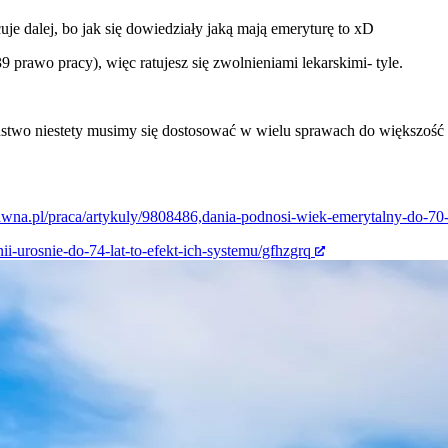
je dalej, bo jak się dowiedziały jaką mają emeryturę to xD
prawo pracy), więc ratujesz się zwolnieniami lekarskimi- tyle.
eństwo niestety musimy się dostosować w wielu sprawach do większoś
awna.pl/praca/artykuly/9808486,dania-podnosi-wiek-emerytalny-do-70-l
ii-urosnie-do-74-lat-to-efekt-ich-systemu/gfhzgrq