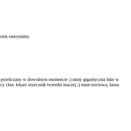
wiek emerytalny.
byc przeliczany w dowolnym momencie ;) mmy gigantyczna luke w
cy choc lekarz orzecznik twierdzi inaczej ;) mam tesciowa, ktora