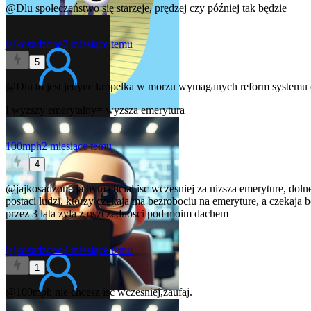
@Dlu
społeczeństwo się starzeje, prędzej czy później tak będzie
jajkosadzone
2 miesiące temu
5
@Dlu
to jest jedyne kropelka w morzu wymaganych reform systemu e
I wyzszy emerytalny= wyzsza emerytura
100mph
2 miesiące temu
4
@jajkosadzone
ja bym chcial isc wczesniej za nizsza emeryture, do
postaci ludzi, ktorzy czekaja ma bezrobociu na emeryture, a czekaja 
przez 3 lata zyla z oszczednosci pod moim dachem
jajkosadzone
2 miesiące temu
1
@100mph
nie chcesz isc wczesniej,zaufaj.