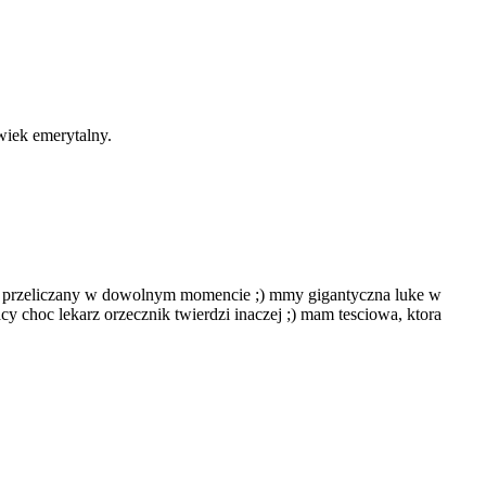
wiek emerytalny.
byc przeliczany w dowolnym momencie ;) mmy gigantyczna luke w
cy choc lekarz orzecznik twierdzi inaczej ;) mam tesciowa, ktora