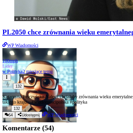
PL2050 chce zrównania wieku emerytaln
WP Wiadomości
100mph
Lider
w
Polityka
2 miesiące temu
132
Katarzyna Pełczyńska-Nałęcz chciałaby zrównania wieku emerytalnego
takiego kraju...
#wiadomoscipolska
#polityka
132
WP Wiadomości
54
Udostępnij
Komentarze (
54
)