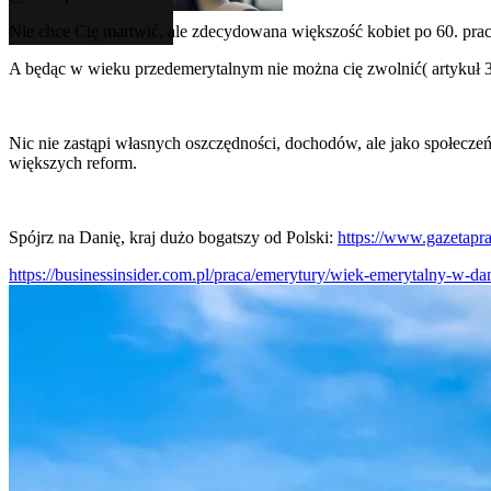
Nie chce Cię martwić, ale zdecydowana większość kobiet po 60. pracu
A będąc w wieku przedemerytalnym nie można cię zwolnić( artykuł 39 
Nic nie zastąpi własnych oszczędności, dochodów, ale jako społecz
większych reform.
Spójrz na Danię, kraj dużo bogatszy od Polski:
https://www.gazetapr
https://businessinsider.com.pl/praca/emerytury/wiek-emerytalny-w-dan