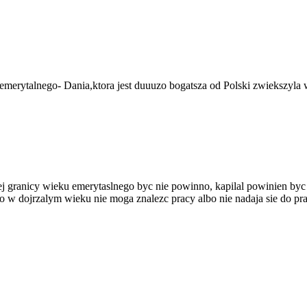
merytalnego- Dania,ktora jest duuuzo bogatsza od Polski zwiekszyla 
lnej granicy wieku emerytaslnego byc nie powinno, kapilal powinien 
bo w dojrzalym wieku nie moga znalezc pracy albo nie nadaja sie do pra