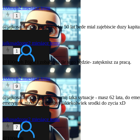
100mph
2 miesiące temu
1
@jajkosadzone
chce, w wieku 50 lat bede mial zajebiscie duzy kapit
jajkosadzone
2 miesiące temu
1
@100mph
Pójdź i zobaczysz ile tego będzie- zatęsknisz za pracą.
100mph
2 miesiące temu
9
@jajkosadzone
xD typie, ogarnij taka sytuacje - masz 62 lata, do em
emeryture, nizsza ale mialbys jakiekolwiek srodki do zycia xD
jajkosadzone
2 miesiące temu
7
@100mph