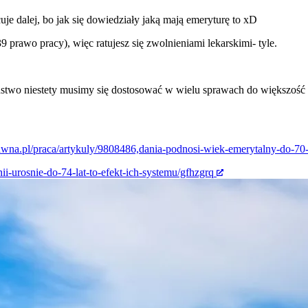
je dalej, bo jak się dowiedziały jaką mają emeryturę to xD
prawo pracy), więc ratujesz się zwolnieniami lekarskimi- tyle.
eństwo niestety musimy się dostosować w wielu sprawach do większoś
awna.pl/praca/artykuly/9808486,dania-podnosi-wiek-emerytalny-do-70-l
ii-urosnie-do-74-lat-to-efekt-ich-systemu/gfhzgrq