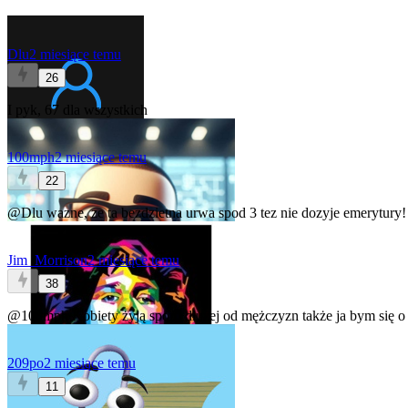
Dlu
2 miesiące temu
26
I pyk, 67 dla wszystkich
100mph
2 miesiące temu
22
@Dlu
wazne, ze ta bezdzietna urwa spod 3 tez nie dozyje emerytury!
Jim_Morrison
2 miesiące temu
38
@100mph
Kobiety żyją sporo dłużej od mężczyzn także ja bym się o 
209po
2 miesiące temu
11