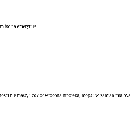
ym isc na emeryture
zednosci nie masz, i co? odwrocona hipoteka, mops? w zamian mialbys