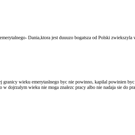
merytalnego- Dania,ktora jest duuuzo bogatsza od Polski zwiekszyla 
lnej granicy wieku emerytaslnego byc nie powinno, kapilal powinien 
bo w dojrzalym wieku nie moga znalezc pracy albo nie nadaja sie do pra