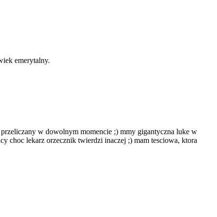
wiek emerytalny.
byc przeliczany w dowolnym momencie ;) mmy gigantyczna luke w
cy choc lekarz orzecznik twierdzi inaczej ;) mam tesciowa, ktora