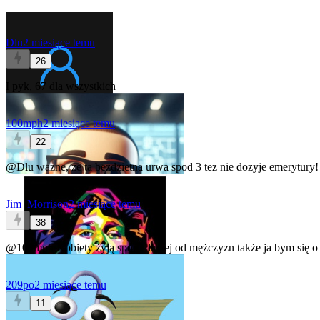
Dlu
2 miesiące temu
26
I pyk, 67 dla wszystkich
100mph
2 miesiące temu
22
@Dlu
wazne, ze ta bezdzietna urwa spod 3 tez nie dozyje emerytury!
Jim_Morrison
2 miesiące temu
38
@100mph
Kobiety żyją sporo dłużej od mężczyzn także ja bym się o 
209po
2 miesiące temu
11