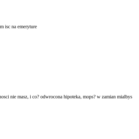
ym isc na emeryture
zednosci nie masz, i co? odwrocona hipoteka, mops? w zamian mialbys