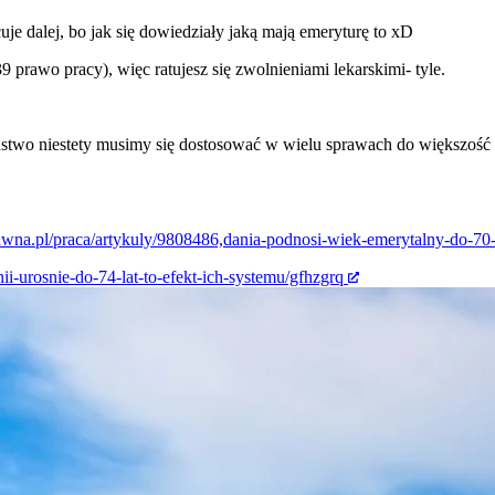
je dalej, bo jak się dowiedziały jaką mają emeryturę to xD
prawo pracy), więc ratujesz się zwolnieniami lekarskimi- tyle.
eństwo niestety musimy się dostosować w wielu sprawach do większoś
awna.pl/praca/artykuly/9808486,dania-podnosi-wiek-emerytalny-do-70-l
ii-urosnie-do-74-lat-to-efekt-ich-systemu/gfhzgrq