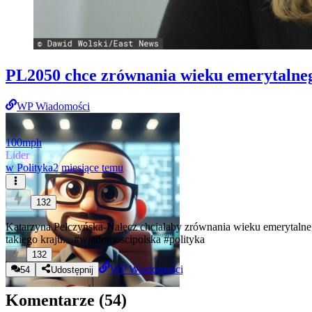
PL2050 chce zrównania wieku emerytaln
WP Wiadomości
100mph
Lider
w
Polityka
2 miesiące temu
132
Katarzyna Pełczyńska-Nałęcz chciałaby zrównania wieku emerytalnego
takiego kraju...
#wiadomoscipolska
#polityka
132
WP Wiadomości
54
Udostępnij
Komentarze (
54
)