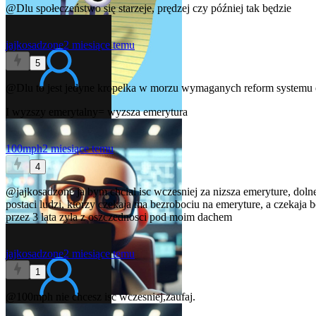
@Dlu
społeczeństwo się starzeje, prędzej czy później tak będzie
jajkosadzone
2 miesiące temu
5
@Dlu
to jest jedyne kropelka w morzu wymaganych reform systemu e
I wyzszy emerytalny= wyzsza emerytura
100mph
2 miesiące temu
4
@jajkosadzone
ja bym chcial isc wczesniej za nizsza emeryture, do
postaci ludzi, ktorzy czekaja ma bezrobociu na emeryture, a czekaja 
przez 3 lata zyla z oszczednosci pod moim dachem
jajkosadzone
2 miesiące temu
1
@100mph
nie chcesz isc wczesniej,zaufaj.