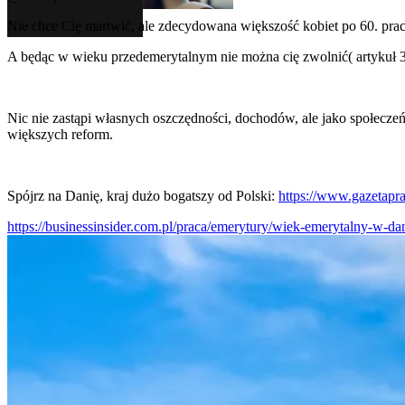
Nie chce Cię martwić, ale zdecydowana większość kobiet po 60. pracu
A będąc w wieku przedemerytalnym nie można cię zwolnić( artykuł 39 
Nic nie zastąpi własnych oszczędności, dochodów, ale jako społecz
większych reform.
Spójrz na Danię, kraj dużo bogatszy od Polski:
https://www.gazetapr
https://businessinsider.com.pl/praca/emerytury/wiek-emerytalny-w-dan