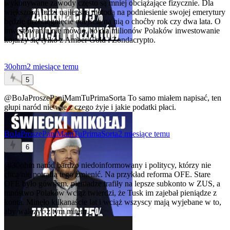
wykonywane zawody często są mniej obciążające fizycznie. Dla
większości ludzi najlepszą metodą na podniesienie swojej emerytury
będzie przeciągnięcie odejścia na nią o choćby rok czy dwa lata. O
inwestowaniu nie mówię, bo dla milionów Polaków inwestowanie
kojarzy się tylko z Amber Gold i Zondacrypto.
30ohm
2 miesiące temu
5
@BoJaProszePaniMamTuPrimaSorta
To samo miałem napisać, ten
głupi naród nie wie z czego żyje i jakie podatki płaci.
BoJaProszePaniMamTuPrimaSorta
2 miesiące temu
6
@30ohm
naród bardzo niedoinformowany i politycy, którzy nie
chcą/nie potrafią tego zmienić. Na przykład reforma OFE. Stare
OFE było gównem, pieniadze trafiły na lepsze subkonto w ZUS, a
mnóstwo Polaków wciąż twierdzi, że Tusk im zajebał pieniądze z
konta. Minęło kilkanaście lat i wciąż wszyscy mają wyjebane w to,
aby walczyć z tym mitem.