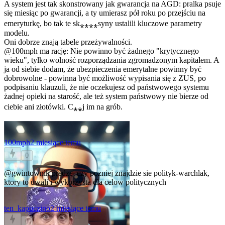
A system jest tak skonstrowany jak gwarancja na AGD: pralka psuje
się miesiąc po gwarancji, a ty umierasz pół roku po przejściu na
emeryturkę, bo tak te sk⁎⁎⁎⁎syny ustalili kluczowe parametry
modelu.
Oni dobrze znają tabele przeżywalności.
@100mph
ma rację: Nie powinno być żadnego "krytycznego
wieku", tylko wolność rozporządzania zgromadzonym kapitałem. A
ja od siebie dodam, że ubezpieczenia emerytalne powinny być
dobrowolne - powinna być możliwość wypisania się z ZUS, po
podpisaniu klauzuli, że nie oczekujesz od państwowego systemu
żadnej opieki na starość, ale też system państwowy nie bierze od
ciebie ani złotówki. C⁎⁎j im na grób.
100mph
2 miesiące temu
0
@gwintownik
predzej czy pozniej znajdzie sie polityk-warchlak,
ktory to uwali i wykorzysta dla celow politycznych
ten_kapuczino
2 miesiące temu
0