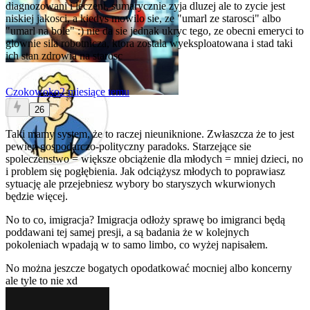
diagnozowani i leczeni, sumarycznie zyja dluzej ale to zycie jest
niskiej jakosci, a kiedys mowilo sie, ze "umarl ze starosci" albo
"umarl na bole" :) nie da sie jednak ukryc tego, ze obecni emeryci to
glownie sila robotnicza, ktora zostala wyeksploatowana i stad taki
ich stan zdrowia na starosc
Czokowoko
2 miesiące temu
26
Taki mamy system, że to raczej nieuniknione. Zwłaszcza że to jest
pewien gospodarczo-polityczny paradoks. Starzejące sie
spoleczenstwo = większe obciążenie dla młodych = mniej dzieci, no
i problem się pogłębienia. Jak odciążysz młodych to poprawiasz
sytuację ale przejebniesz wybory bo staryszych wkurwionych
będzie więcej.
No to co, imigracja? Imigracja odłoży sprawę bo imigranci będą
poddawani tej samej presji, a są badania że w kolejnych
pokoleniach wpadają w to samo limbo, co wyżej napisałem.
No można jeszcze bogatych opodatkować mocniej albo koncerny
ale tyle to nie xd