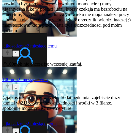
powinien byc przeliczany w dowolnym momencie ;) mmy
gigantyczna luke w postaci ludzi, ktorzy czekaja ma bezrobociu na
emeryture, a czekaja bo w dojrzalym wieku nie moga znalezc pracy
albo nie nadaja sie do pracy choc lekarz orzecznik twierdzi inaczej ;)
mam tesciowa, ktora przez 3 lata zyla z oszczednosci pod moim
dachem
jajkosadzone
2 miesiące temu
1
@100mph
nie chcesz isc wczesniej,zaufaj.
100mph
2 miesiące temu
1
@jajkosadzone
chce, w wieku 50 lat bede mial zajebiscie duzy
kapital w ZUS, ogromne oszczednosci i srodki w 3 filarze,
spokojnie moglbym isc na emeryture
jajkosadzone
2 miesiące temu
1