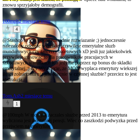
znowu sprzyjałoby demografii.
100mph
2 miesiące temu
4
@Stashqo
to jest jedyne rozsadnie rozwiazanie ;) jednoczesnie
nalezaloby odebrac wszelkie przywileje emerytalne sluzb
mundurowych czy tancerzy baletowych xD jesli juz jakiekolwiek
przywileje stosowac to dla pracownikow pracujacych w
szkodliwych warunkach lub jedynie poprzez np bonus do skladki
emerytalnej ;) czy Wy wiecie, ze MON wyplaca emerytury wiekszej
ilosci zolnierzom niz jest obecnie w czynnej sluzbie? przeciez to jest
abstrakcja
Tom.Ash
2 miesiące temu
1
@100mph
W mon jak zaczales sluzbe przed 2013 to emerytura
wyliczona jest z ostatniej pensji. Wiec co zaszkodzi podwyzka przed
przejsciem na emeryture