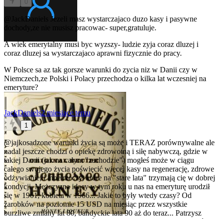
0
@JackDaniels
Jezeli masz wystarczajaco duzo kasy i pasywne
dochody,ze nie musisz pracowac- super,gratuluje.
A wiek emerytalny musi byc wyzszy- ludzie zyja coraz dluzej i
coraz dluzej sa wystarczajaco aprawni fizycznie do pracy.
W Polsce sa az tak gorsze warunki do zycia niz w Danii czy w
Niemczech,ze Polski i Polacy przechodza o kilka lat wczesniej na
emeryture?
JackDaniels
2 miesiące temu
1
@jajkosadzone
warunki życia są może i TERAZ porównywalne ale
nadal jeszcze chodzi o opiekę zdrowotną i siłę nabywczą, gdzie w
takiej Danii (jak na całym "zachodzie") mogłeś może w ciągu
całego swojego życia poświęcić więcej kasy na regenerację, zdrowe
odżywianie, i inne rzeczy, które na "stare lata" trzymają cię w dobrej
kondycji. Mężczyzna idący w tym roku u nas na emeryturę urodził
się w 1961, kobieta w 1966... Jakie to były wtedy czasy? Od
zarobków na poziomie 15 USD na miesiąc przez wszystkie
burzliwe zmiany lat 80, bandyckie lata 90 aż do teraz... Patrzysz