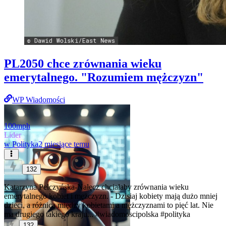
PL2050 chce zrównania wieku
emerytalnego. "Rozumiem mężczyzn"
WP Wiadomości
100mph
Lider
w
Polityka
2 miesiące temu
132
Katarzyna Pełczyńska-Nałęcz chciałaby zrównania wieku
emerytalnego kobiet i mężczyzn. - Dzisiaj kobiety mają dużo mniej
dzieci, a różnica między kobietami a mężczyznami to pięć lat. Nie
ma drugiego takiego kraju...
#wiadomoscipolska
#polityka
132