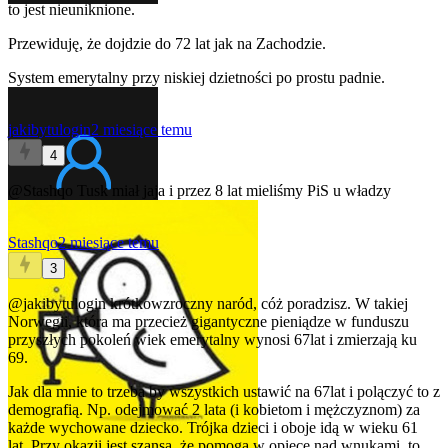
to jest nieuniknione.
Przewiduję, że dojdzie do 72 lat jak na Zachodzie.
System emerytalny przy niskiej dzietności po prostu padnie.
jakibytulogin
2 miesiące temu
4
@Stashqo
Tusk miał jaja i przez 8 lat mieliśmy PiS u władzy
Stashqo
2 miesiące temu
3
@jakibytulogin
krótkowzroczny naród, cóż poradzisz. W takiej
Norwegii, która ma przecież gigantyczne pieniądze w funduszu
przyszłych pokoleń wiek emerytalny wynosi 67lat i zmierzają ku
69.
Jak dla mnie to trzeba by wszystkich ustawić na 67lat i polączyć to z
demografią. Np. odejmować 2 lata (i kobietom i mężczyznom) za
każde wychowane dziecko. Trójka dzieci i oboje idą w wieku 61
lat. Przy okazji jest szansa, że pomogą w opiece nad wnukami, to