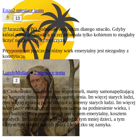
Enzo
2 miesiące temu
13
@Jarasznikos
PO podniosło wszystkim dlatego straciło. Gdyby
któraś partia podniosła a raczej zrównała tylko kobietom to mogłaby
liczyć na głosy części mężczyzn.
Przypominam jeszcze że różny wiek emerytalny jest niezgodny z
konstytucją.
LondoMollari
★
2 miesiące temu
2
@Czokowoko
Tak jak to inni wspomnieli, mamy samonapędzającą
się karuzelę demokratycznego spierdolenia. Im więcej starych ludzi,
tym więcej zyskują partie dbające o interesy starych ludzi. Im więcej
takie partie zyskają, tym mniejsza szansa na podniesienie wieku, i
tym bardziej dopompowywany jest system emerytalny, kosztem
młodych. Im bardziej dojeni są młodzi, tym mniej dzieci, a tym
samym tym więcej starych ludzi. I kółeczko się zamyka.