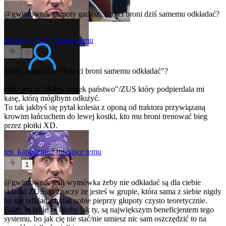
@gwintownik
głupoty gadasz. Kto ci broni dziś samemu odkładać?
gwintownik
2 miesiące temu
0
@ten_kapuczino
"Kto ci broni samemu odkładać"?
Otóż jest to "dobry wujek państwo"/ZUS który podpierdala mi
kasę, którą mógłbym odłożyć.
To tak jakbyś się pytał kolesia z oponą od traktora przywiązaną
krowim łańcuchem do lewej kostki, kto mu broni trenować bieg
przez płotki XD.
ten_kapuczino
2 miesiące temu
1
@gwintownik
jeśli wymówka żeby nie odkładać są dla ciebie
skladki ZUS, to znaczy że jesteś w grupie, która sama z siebie nigdy
by nie odkładała i tak sobie pieprzy głupoty czysto teoretycznie.
Fakty są takie że osoby jak ty, są największym beneficjentem tego
systemu, bo jak cię nie stać/nie umiesz nic sam oszczędzić to na