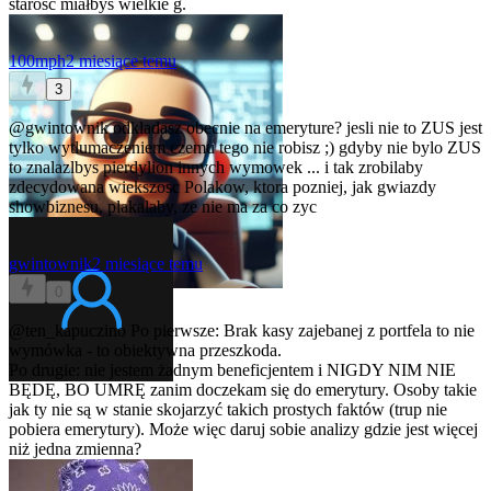
starość miałbyś wielkie g.
100mph
2 miesiące temu
3
@gwintownik
odkladasz obecnie na emeryture? jesli nie to ZUS jest
tylko wytlumaczeniem czemu tego nie robisz ;) gdyby nie bylo ZUS
to znalazlbys pierdylion innych wymowek ... i tak zrobilaby
zdecydowana wiekszosc Polakow, ktora pozniej, jak gwiazdy
showbiznesu, plakalaby, ze nie ma za co zyc
gwintownik
2 miesiące temu
0
@ten_kapuczino
Po pierwsze: Brak kasy zajebanej z portfela to nie
wymówka - to obiektywna przeszkoda.
Po drugie: nie jestem żadnym beneficjentem i NIGDY NIM NIE
BĘDĘ, BO UMRĘ zanim doczekam się do emerytury. Osoby takie
jak ty nie są w stanie skojarzyć takich prostych faktów (trup nie
pobiera emerytury). Może więc daruj sobie analizy gdzie jest więcej
niż jedna zmienna?