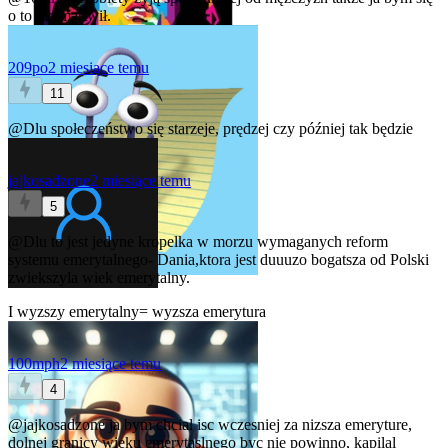
o to nie martwił.
209po
2 miesiące temu
11
@Dlu
społeczeństwo się starzeje, prędzej czy później tak będzie
jajkosadzone
2 miesiące temu
5
@Dlu
to jest jedyne kropelka w morzu wymaganych reform
systemu emerytalnego- Dania,ktora jest duuuzo bogatsza od Polski
zwiekszyla wiek emerytalny.
I wyzszy emerytalny= wyzsza emerytura
100mph
2 miesiące temu
4
@jajkosadzone
ja bym chcial isc wczesniej za nizsza emeryture,
dolnej granicy wieku emerytaslnego byc nie powinno, kapilal