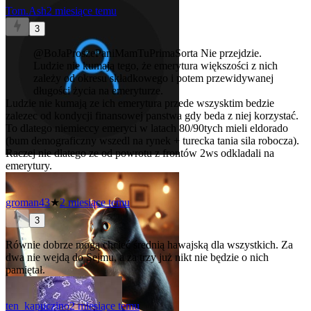
Tom.Ash
2 miesiące temu
3
@BoJaProszePaniMamTuPrimaSorta
Nie przejdzie.
Ludzie nie kumają tego, że emerytura większości z nich
zależy od okresu składkowego i potem przewidywanej
długości życia na emeryturze.
Ludzie nie kumają ze ich emerytura przede wszysktim bedzie
zalezec od kondycji finansowej panstwa gdy beda z niej korzystać.
To dlatego niemieccy emeryci w latach 80/90tych mieli eldorado
(bum demograficzny wszedl na rynek + turecka tania sila robocza).
Raczej nie dlatego ze od powrotu z frontów 2ws odkladali na
emerytury.
groman43
★
2 miesiące temu
3
Równie dobrze mogą chcieć średnią hawajską dla wszystkich. Za
dwa nie wejdą do Sejmu, a za trzy już nikt nie będzie o nich
pamiętał.
ten_kapuczino
2 miesiące temu