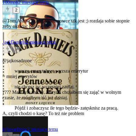
100mph
2 miesiące temu
2
@Tom.Ash
w kazdej mundurowce tak jest ;) rozdaja sobie stopnie
zeby okradac panstwo
JackDaniels
2 miesiące temu
0
@jajkosadzone
wyzszy emerytalny= wyzsza emerytur
= mniej emerytów
nie chcesz isc wczesniej,zaufaj.
???? Mam tyle rzeczy, którymi chciałbym się zająć w wolnym
czasie, że mógłbym iść już dzisiaj.
Pójdź i zobaczysz ile tego będzie- zatęsknisz za pracą.
A, czyli chodzi o kasę? To też nie problem
jajkosadzone
2 miesiące temu