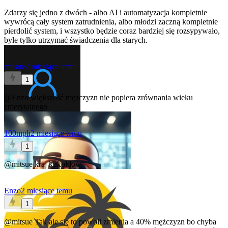
Zdarzy się jedno z dwóch - albo AI i automatyzacja kompletnie
wywrócą cały system zatrudnienia, albo młodzi zaczną kompletnie
pierdolić system, i wszystko będzie coraz bardziej się rozsypywało,
byle tylko utrzymać świadczenia dla starych.
mitsue
2 miesiące temu
1
@Enzo
większość mężczyzn nie popiera zrównania wieku
emerytalnego
100mph
2 miesiące temu
1
@mitsue
kraj kukoldow
Enzo
2 miesiące temu
1
@mitsue
Tak ale się to powoli zmienia a 40% mężczyzn bo chyba