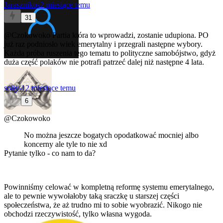
Jarasznikos
2 miesiące temu
31
@Czokowoko
Partia która to wprowadzi, zostanie udupiona. PO
już raz podniosło wiek emerytalny i przegrali następne wybory.
Każda próba ruszenia tego tematu to polityczne samobójstwo, gdyż
duża część polaków nie potrafi patrzeć dalej niż następne 4 lata.
solly-1
2 miesiące temu
6
@Czokowoko
No można jeszcze bogatych opodatkować mocniej albo
koncerny ale tyle to nie xd
Pytanie tylko - co nam to da?
Powinniśmy celować w kompletną reformę systemu emerytalnego,
ale to pewnie wywołałoby taką sraczkę u starszej części
społeczeństwa, że aż trudno mi to sobie wyobrazić. Nikogo nie
obchodzi rzeczywistość, tylko własna wygoda.