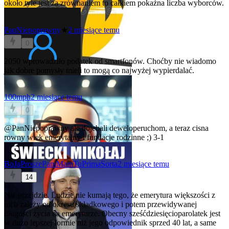
około tyle jest za zrównaniem to całkiem pokaźna liczba wyborców.
PanNiepoprawny
★
2 miesiące temu
0
2050 wprowadziło podatek od smartfonów. Choćby nie wiadomo
jak dobre pomysły mieli to mogą co najwyżej wypierdalać.
100mph
2 miesiące temu
0
@PanNiepoprawny
ale dojebali deweloperuchom, a teraz cisna
rowny wiek emerytalny i fundacje rodzinne ;) 3-1
BoJaProszePaniMamTuPrimaSorta
2 miesiące temu
14
Nie przejdzie. Ludzie nie kumają tego, że emerytura większości z
nich zależy od okresu składkowego i potem przewidywanej
długości życia na emeryturze. Obecny sześćdziesięcioparolatek jest
w dużo lepszej formie niż jego odpowiednik sprzed 40 lat, a same