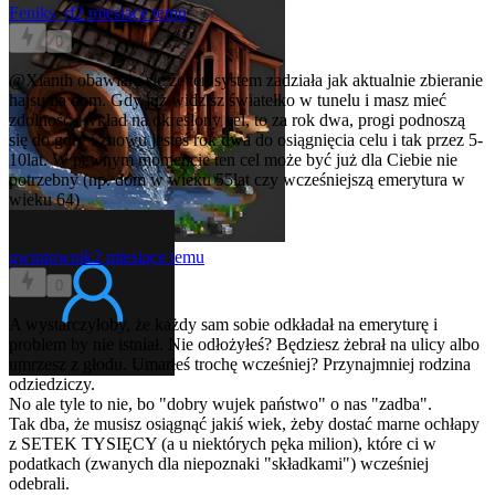
Feniks_rf
2 miesiące temu
0
@Xianth
obawiam się że ten system zadziała jak aktualnie zbieranie
hajsu na dom. Gdy już widzisz światełko w tunelu i masz mieć
zdolność i wkład na określony cel, to za rok dwa, progi podnoszą
się do góry i znowu jesteś rok dwa do osiągnięcia celu i tak przez 5-
10lat. W pewnym momencie ten cel może być już dla Ciebie nie
potrzebny (np. dom w wieku 55lat czy wcześniejszą emerytura w
wieku 64)
gwintownik
2 miesiące temu
0
A wystarczyłoby, że każdy sam sobie odkładał na emeryturę i
problem by nie istniał. Nie odłożyłeś? Będziesz żebrał na ulicy albo
umrzesz z głodu. Umarłeś trochę wcześniej? Przynajmniej rodzina
odziedziczy.
No ale tyle to nie, bo "dobry wujek państwo" o nas "zadba".
Tak dba, że musisz osiągnąć jakiś wiek, żeby dostać marne ochłapy
z SETEK TYSIĘCY (a u niektórych pęka milion), które ci w
podatkach (zwanych dla niepoznaki "składkami") wcześniej
odebrali.