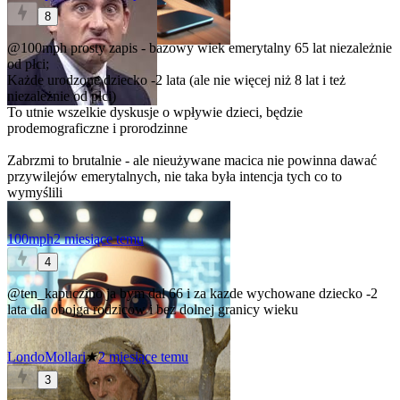
8
@100mph
prosty zapis - bazowy wiek emerytalny 65 lat niezależnie
od płci;
Każde urodzone dziecko -2 lata (ale nie więcej niż 8 lat i też
niezależnie od płci)
To utnie wszelkie dyskusje o wpływie dzieci, będzie
prodemograficzne i prorodzinne
Zabrzmi to brutalnie - ale nieużywane macica nie powinna dawać
przywilejów emerytalnych, nie taka była intencja tych co to
wymyślili
100mph
2 miesiące temu
4
@ten_kapuczino
ja bym dal 66 i za kazde wychowane dziecko -2
lata dla obojga rodzicow i bez dolnej granicy wieku
LondoMollari
★
2 miesiące temu
3