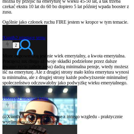
można by przejść na emeryturę w wieku 45-50 lat, a tak trzeba
czekać ekstra 10 lat do 60 bo dopiero 5 lat później wpada booster z
zusu.
Ogólnie jako członek ruchu FIRE jestem w kropce w tym temacie.
Xianth
2 miesiące temu
2
Może odpowiedzią jest nie wiek emerytalny, a kwota emerytalna.
Pracujesz tak długo aż twoje składki podzielone przez dalsze
trwanie życia (tabele zusu) dadzą minimalna pensje, wtedy możesz
iść na emeryturę. Ale z drugiej strony mało która emerytura wynosi
ta minimalna, ale z drugiej strony każde podwyższenie minimalnej
społeczeństwo odczuwałoby jako podwyżkę wieku emerytalnego.
100mph
2 miesiące temu
0
@Xianth
to akurat byloby fajne z innego wzgledu - praktycznie
wyeliminowaloby szara strefe