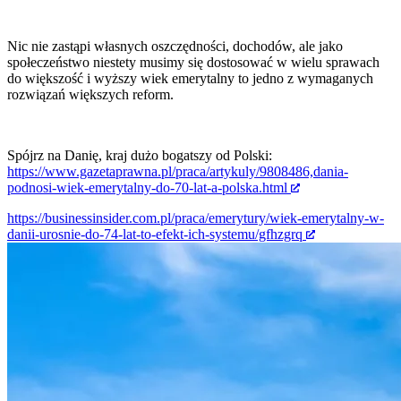
Nic nie zastąpi własnych oszczędności, dochodów, ale jako
społeczeństwo niestety musimy się dostosować w wielu sprawach
do większość i wyższy wiek emerytalny to jedno z wymaganych
rozwiązań większych reform.
Spójrz na Danię, kraj dużo bogatszy od Polski:
https://www.gazetaprawna.pl/praca/artykuly/9808486,dania-
podnosi-wiek-emerytalny-do-70-lat-a-polska.html
https://businessinsider.com.pl/praca/emerytury/wiek-emerytalny-w-
danii-urosnie-do-74-lat-to-efekt-ich-systemu/gfhzgrq