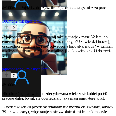
@100mph
Pójdź i zobaczysz ile tego będzie- zatęsknisz za pracą.
100mph
2 miesiące temu
9
@jajkosadzone
xD typie, ogarnij taka sytuacje - masz 62 lata, do
emerytury 3 lata, nie nadajesz sie do roboty, ZUS twierdzi inaczej,
oszczednosci nie masz, i co? odwrocona hipoteka, mops? w zamian
mialbys emeryture, nizsza ale mialbys jakiekolwiek srodki do zycia
xD
jajkosadzone
2 miesiące temu
7
@100mph
Nie chce Cię martwić, ale zdecydowana większość kobiet po 60.
pracuje dalej, bo jak się dowiedziały jaką mają emeryturę to xD
A będąc w wieku przedemerytalnym nie można cię zwolnić( artykuł
39 prawo pracy), więc ratujesz się zwolnieniami lekarskimi- tyle.