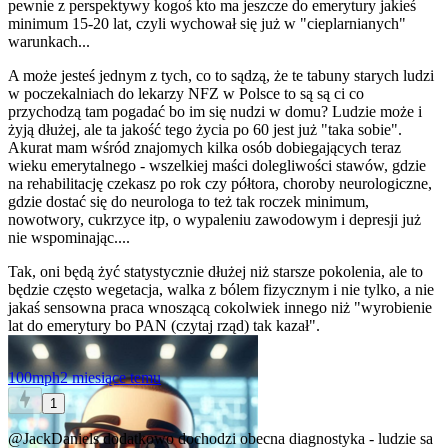
pewnie z perspektywy kogoś kto ma jeszcze do emerytury jakieś
minimum 15-20 lat, czyli wychował się już w "cieplarnianych"
warunkach...
A może jesteś jednym z tych, co to sądzą, że te tabuny starych ludzi
w poczekalniach do lekarzy NFZ w Polsce to są są ci co
przychodzą tam pogadać bo im się nudzi w domu? Ludzie może i
żyją dłużej, ale ta jakość tego życia po 60 jest już "taka sobie".
Akurat mam wśród znajomych kilka osób dobiegających teraz
wieku emerytalnego - wszelkiej maści dolegliwości stawów, gdzie
na rehabilitację czekasz po rok czy półtora, choroby neurologiczne,
gdzie dostać się do neurologa to też tak roczek minimum,
nowotwory, cukrzyce itp, o wypaleniu zawodowym i depresji już
nie wspominając....
Tak, oni będą żyć statystycznie dłużej niż starsze pokolenia, ale to
będzie często wegetacja, walka z bólem fizycznym i nie tylko, a nie
jakaś sensowna praca wnoszącą cokolwiek innego niż "wyrobienie
lat do emerytury bo PAN (czytaj rząd) tak kazał".
100mph
2 miesiące temu
1
@JackDaniels
dodatkowo dochodzi obecna diagnostyka - ludzie sa