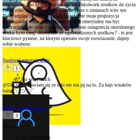
emeryturze albo kogos, kto nie ma jakichkolwiek srodkow do zycia
i woli miec malo niz nic - ja wlasnie pisze o zmianach wiec ten
Twoj artykul mi kolo nosa lata bo wlasnie moja propozycja
wymagalaby zmiany ;) dlaczego system emerytalny ma byc
madrzejszy ode mnie i wymagac ode mnie osiagniecia okreslonego
wieku bym mogl skorzystac ze zgromadzonych srodkow? - to jest
kluczowe pytanie, na ktorym opieram swoje rozwiazanie, dajmy
sobie wolnosc
Stashqo
2 miesiące temu
1
67 dla wszystkich
@Dlu
oby, obawiam się ze nikt nie ma jaj na to. Za hajs wnuków
baluj ¯\_(ツ)_/¯
lexico
2 miesiące temu
3
@Dlu
67 dla wszystkich