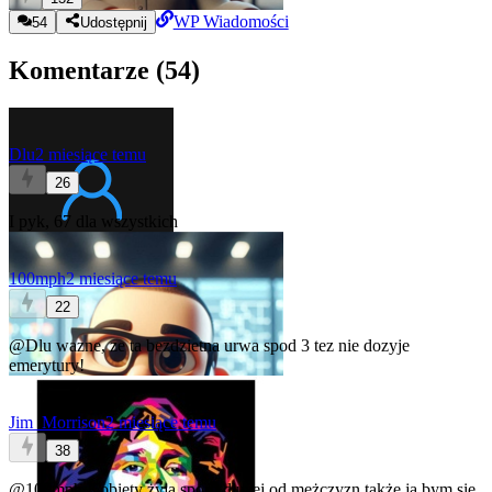
WP Wiadomości
54
Udostępnij
Komentarze (
54
)
Dlu
2 miesiące temu
26
I pyk, 67 dla wszystkich
100mph
2 miesiące temu
22
@Dlu
wazne, ze ta bezdzietna urwa spod 3 tez nie dozyje
emerytury!
Jim_Morrison
2 miesiące temu
38
@100mph
Kobiety żyją sporo dłużej od mężczyzn także ja bym się