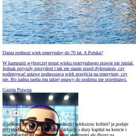
Dania podnosi wiek emerytalny do 70 lat. A Polska?
W kampanii wyborczej temat wieku emerytalnego prawie nie istniał.
Jednak przyszły prezydent i tak nie stanie przed dylematem, czy
podpisywać ustawę podnoszącą wiek przejścia na emeryturę, czy
nie. Bo żadna partia mu takiej ustawy do podpisu nie przedstawi.
Gazeta Prawna
100mph
2 miesiące temu
4
@jajkosadzone
ale co mnie obchodzi wiekszosc kobiet? ja podaje
przyklad, w ktorym ktos albo ma bardzo duzy kapital na koncie i
moglby sobie na to pozwolic zyjac skromniej ale dluzej na