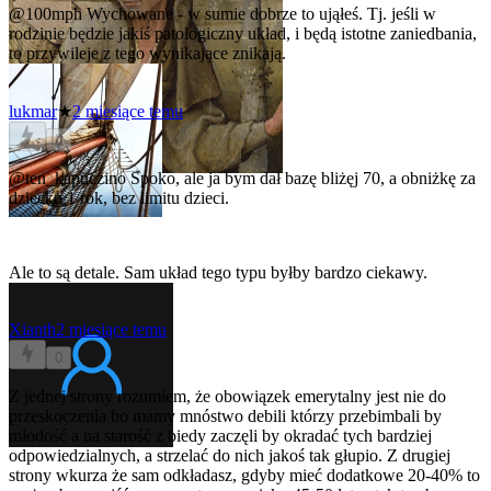
@100mph
Wychowane - w sumie dobrze to ująłeś. Tj. jeśli w
rodzinie będzie jakiś patologiczny układ, i będą istotne zaniedbania,
to przywileje z tego wynikające znikają.
lukmar
★
2 miesiące temu
0
@ten_kapuczino
Spoko, ale ja bym dał bazę bliżęj 70, a obniżkę za
dziecko 1 rok, bez limitu dzieci.
Ale to są detale. Sam układ tego typu byłby bardzo ciekawy.
Xianth
2 miesiące temu
0
Z jednej strony rozumiem, że obowiązek emerytalny jest nie do
przeskoczenia bo mamy mnóstwo debili którzy przebimbali by
młodość a na starość z biedy zaczęli by okradać tych bardziej
odpowiedzialnych, a strzelać do nich jakoś tak głupio. Z drugiej
strony wkurza że sam odkładasz, gdyby mieć dodatkowe 20-40% to