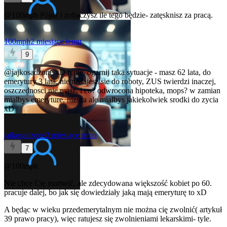
@100mph
Pójdź i zobaczysz ile tego będzie- zatęsknisz za pracą.
100mph
2 miesiące temu
9
@jajkosadzone
xD typie, ogarnij taka sytuacje - masz 62 lata, do
emerytury 3 lata, nie nadajesz sie do roboty, ZUS twierdzi inaczej,
oszczednosci nie masz, i co? odwrocona hipoteka, mops? w zamian
mialbys emeryture, nizsza ale mialbys jakiekolwiek srodki do zycia
xD
jajkosadzone
2 miesiące temu
7
@100mph
Nie chce Cię martwić, ale zdecydowana większość kobiet po 60.
pracuje dalej, bo jak się dowiedziały jaką mają emeryturę to xD
A będąc w wieku przedemerytalnym nie można cię zwolnić( artykuł
39 prawo pracy), więc ratujesz się zwolnieniami lekarskimi- tyle.