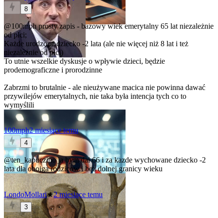
8
@100mph
prosty zapis - bazowy wiek emerytalny 65 lat niezależnie
od płci;
Każde urodzone dziecko -2 lata (ale nie więcej niż 8 lat i też
niezależnie od płci)
To utnie wszelkie dyskusje o wpływie dzieci, będzie
prodemograficzne i prorodzinne
Zabrzmi to brutalnie - ale nieużywane macica nie powinna dawać
przywilejów emerytalnych, nie taka była intencja tych co to
wymyślili
100mph
2 miesiące temu
4
@ten_kapuczino
ja bym dal 66 i za kazde wychowane dziecko -2
lata dla obojga rodzicow i bez dolnej granicy wieku
LondoMollari
★
2 miesiące temu
3