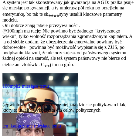
A system jest tak skonstrowany jak gwarancja na AGD: pralka psuje
się miesiąc po gwarancji, a ty umierasz pół roku po przejściu na
emeryturkę, bo tak te sk⁎⁎⁎⁎syny ustalili kluczowe parametry
modelu.
Oni dobrze znają tabele przeżywalności.
@100mph
ma rację: Nie powinno być żadnego "krytycznego
wieku", tylko wolność rozporządzania zgromadzonym kapitałem. A
ja od siebie dodam, że ubezpieczenia emerytalne powinny być
dobrowolne - powinna być możliwość wypisania się z ZUS, po
podpisaniu klauzuli, że nie oczekujesz od państwowego systemu
żadnej opieki na starość, ale też system państwowy nie bierze od
ciebie ani złotówki. C⁎⁎j im na grób.
100mph
2 miesiące temu
0
@gwintownik
predzej czy pozniej znajdzie sie polityk-warchlak,
ktory to uwali i wykorzysta dla celow politycznych
ten_kapuczino
2 miesiące temu
0