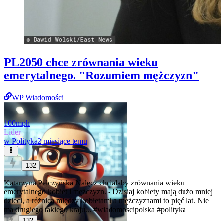
PL2050 chce zrównania wieku
emerytalnego. "Rozumiem mężczyzn"
WP Wiadomości
100mph
Lider
w
Polityka
2 miesiące temu
132
Katarzyna Pełczyńska-Nałęcz chciałaby zrównania wieku
emerytalnego kobiet i mężczyzn. - Dzisiaj kobiety mają dużo mniej
dzieci, a różnica między kobietami a mężczyznami to pięć lat. Nie
ma drugiego takiego kraju...
#wiadomoscipolska
#polityka
132