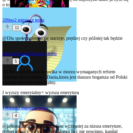
o to nie martwił.
209po
2 miesiące temu
11
@Dlu
społeczeństwo się starzeje, prędzej czy później tak będzie
jajkosadzone
2 miesiące temu
5
@Dlu
to jest jedyne kropelka w morzu wymaganych reform
systemu emerytalnego- Dania,ktora jest duuuzo bogatsza od Polski
zwiekszyla wiek emerytalny.
I wyzszy emerytalny= wyzsza emerytura
100mph
2 miesiące temu
4
@jajkosadzone
ja bym chcial isc wczesniej za nizsza emeryture,
dolnej granicy wieku emerytaslnego byc nie powinno, kapilal