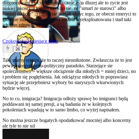
diagnozowani i leczeni, sumarycznie zyja dluzej ale to zycie jest
niskiej jakosci, a kiedys mowilo sie, ze "umarl ze starosci" albo
"umarl na bole" :) nie da sie jednak ukryc tego, ze obecni emeryci to
glownie sila robotnicza, ktora zostala wyeksploatowana i stad taki
ich stan zdrowia na starosc
Czokowoko
2 miesiące temu
26
Taki mamy system, że to raczej nieuniknione. Zwłaszcza że to jest
pewien gospodarczo-polityczny paradoks. Starzejące sie
spoleczenstwo = większe obciążenie dla młodych = mniej dzieci, no
i problem się pogłębienia. Jak odciążysz młodych to poprawiasz
sytuację ale przejebniesz wybory bo staryszych wkurwionych
będzie więcej.
No to co, imigracja? Imigracja odłoży sprawę bo imigranci będą
poddawani tej samej presji, a są badania że w kolejnych
pokoleniach wpadają w to samo limbo, co wyżej napisałem.
No można jeszcze bogatych opodatkować mocniej albo koncerny
ale tyle to nie xd