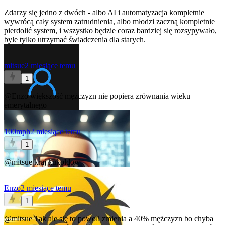
Zdarzy się jedno z dwóch - albo AI i automatyzacja kompletnie
wywrócą cały system zatrudnienia, albo młodzi zaczną kompletnie
pierdolić system, i wszystko będzie coraz bardziej się rozsypywało,
byle tylko utrzymać świadczenia dla starych.
mitsue
2 miesiące temu
1
@Enzo
większość mężczyzn nie popiera zrównania wieku
emerytalnego
100mph
2 miesiące temu
1
@mitsue
kraj kukoldow
Enzo
2 miesiące temu
1
@mitsue
Tak ale się to powoli zmienia a 40% mężczyzn bo chyba