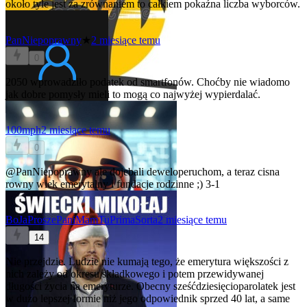
około tyle jest za zrównaniem to całkiem pokaźna liczba wyborców.
PanNiepoprawny
★
2 miesiące temu
0
2050 wprowadziło podatek od smartfonów. Choćby nie wiadomo
jak dobre pomysły mieli to mogą co najwyżej wypierdalać.
100mph
2 miesiące temu
0
@PanNiepoprawny
ale dojebali deweloperuchom, a teraz cisna
rowny wiek emerytalny i fundacje rodzinne ;) 3-1
BoJaProszePaniMamTuPrimaSorta
2 miesiące temu
14
Nie przejdzie. Ludzie nie kumają tego, że emerytura większości z
nich zależy od okresu składkowego i potem przewidywanej
długości życia na emeryturze. Obecny sześćdziesięcioparolatek jest
w dużo lepszej formie niż jego odpowiednik sprzed 40 lat, a same