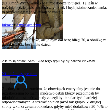
@100mph
Wychowane - w sumie dobrze to ująłeś. Tj. jeśli w
rodzinie będzie jakiś patologiczny układ, i będą istotne zaniedbania,
to przywileje z tego wynikające znikają.
lukmar
★
2 miesiące temu
0
@ten_kapuczino
Spoko, ale ja bym dał bazę bliżęj 70, a obniżkę za
dziecko 1 rok, bez limitu dzieci.
Ale to są detale. Sam układ tego typu byłby bardzo ciekawy.
Xianth
2 miesiące temu
0
Z jednej strony rozumiem, że obowiązek emerytalny jest nie do
przeskoczenia bo mamy mnóstwo debili którzy przebimbali by
młodość a na starość z biedy zaczęli by okradać tych bardziej
odpowiedzialnych, a strzelać do nich jakoś tak głupio. Z drugiej
strony wkurza że sam odkładasz, gdyby mieć dodatkowe 20-40% to