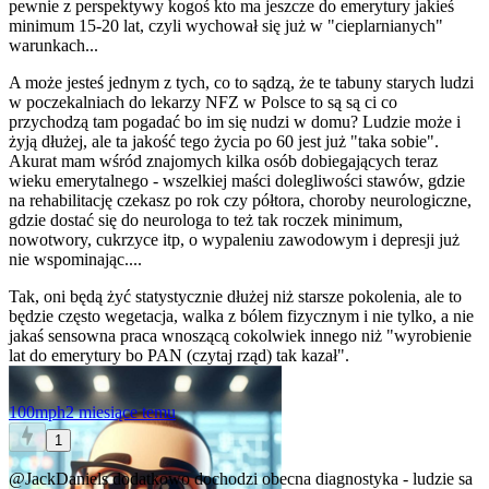
pewnie z perspektywy kogoś kto ma jeszcze do emerytury jakieś
minimum 15-20 lat, czyli wychował się już w "cieplarnianych"
warunkach...
A może jesteś jednym z tych, co to sądzą, że te tabuny starych ludzi
w poczekalniach do lekarzy NFZ w Polsce to są są ci co
przychodzą tam pogadać bo im się nudzi w domu? Ludzie może i
żyją dłużej, ale ta jakość tego życia po 60 jest już "taka sobie".
Akurat mam wśród znajomych kilka osób dobiegających teraz
wieku emerytalnego - wszelkiej maści dolegliwości stawów, gdzie
na rehabilitację czekasz po rok czy półtora, choroby neurologiczne,
gdzie dostać się do neurologa to też tak roczek minimum,
nowotwory, cukrzyce itp, o wypaleniu zawodowym i depresji już
nie wspominając....
Tak, oni będą żyć statystycznie dłużej niż starsze pokolenia, ale to
będzie często wegetacja, walka z bólem fizycznym i nie tylko, a nie
jakaś sensowna praca wnoszącą cokolwiek innego niż "wyrobienie
lat do emerytury bo PAN (czytaj rząd) tak kazał".
100mph
2 miesiące temu
1
@JackDaniels
dodatkowo dochodzi obecna diagnostyka - ludzie sa