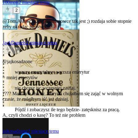
100mph
2 miesiące temu
2
@Tom.Ash
w kazdej mundurowce tak jest ;) rozdaja sobie stopnie
zeby okradac panstwo
JackDaniels
2 miesiące temu
0
@jajkosadzone
wyzszy emerytalny= wyzsza emerytur
= mniej emerytów
nie chcesz isc wczesniej,zaufaj.
???? Mam tyle rzeczy, którymi chciałbym się zająć w wolnym
czasie, że mógłbym iść już dzisiaj.
Pójdź i zobaczysz ile tego będzie- zatęsknisz za pracą.
A, czyli chodzi o kasę? To też nie problem
jajkosadzone
2 miesiące temu