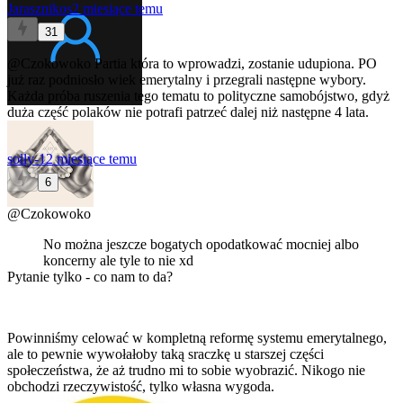
Jarasznikos
2 miesiące temu
31
@Czokowoko
Partia która to wprowadzi, zostanie udupiona. PO
już raz podniosło wiek emerytalny i przegrali następne wybory.
Każda próba ruszenia tego tematu to polityczne samobójstwo, gdyż
duża część polaków nie potrafi patrzeć dalej niż następne 4 lata.
solly-1
2 miesiące temu
6
@Czokowoko
No można jeszcze bogatych opodatkować mocniej albo
koncerny ale tyle to nie xd
Pytanie tylko - co nam to da?
Powinniśmy celować w kompletną reformę systemu emerytalnego,
ale to pewnie wywołałoby taką sraczkę u starszej części
społeczeństwa, że aż trudno mi to sobie wyobrazić. Nikogo nie
obchodzi rzeczywistość, tylko własna wygoda.