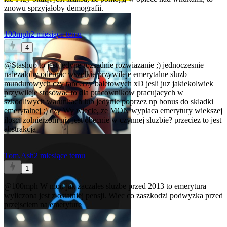
znowu sprzyjałoby demografii.
100mph
2 miesiące temu
4
@Stashqo
to jest jedyne rozsadnie rozwiazanie ;) jednoczesnie
nalezaloby odebrac wszelkie przywileje emerytalne sluzb
mundurowych czy tancerzy baletowych xD jesli juz jakiekolwiek
przywileje stosowac to dla pracownikow pracujacych w
szkodliwych warunkach lub jedynie poprzez np bonus do skladki
emerytalnej ;) czy Wy wiecie, ze MON wyplaca emerytury wiekszej
ilosci zolnierzom niz jest obecnie w czynnej sluzbie? przeciez to jest
abstrakcja
Tom.Ash
2 miesiące temu
1
@100mph
W mon jak zaczales sluzbe przed 2013 to emerytura
wyliczona jest z ostatniej pensji. Wiec co zaszkodzi podwyzka przed
przejsciem na emeryture