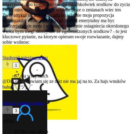
emeryturze albo kogos, kto nie ma jakichkolwiek srodkow do zycia
i woli miec malo niz nic - ja wlasnie pisze o zmianach wiec ten
Twoj artykul mi kolo nosa lata bo wlasnie moja propozycja
wymagalaby zmiany ;) dlaczego system emerytalny ma byc
madrzejszy ode mnie i wymagac ode mnie osiagniecia okreslonego
wieku bym mogl skorzystac ze zgromadzonych srodkow? - to jest
kluczowe pytanie, na ktorym opieram swoje rozwiazanie, dajmy
sobie wolnosc
Stashqo
2 miesiące temu
1
67 dla wszystkich
@Dlu
oby, obawiam się ze nikt nie ma jaj na to. Za hajs wnuków
baluj ¯\_(ツ)_/¯
lexico
2 miesiące temu
3
@Dlu
67 dla wszystkich