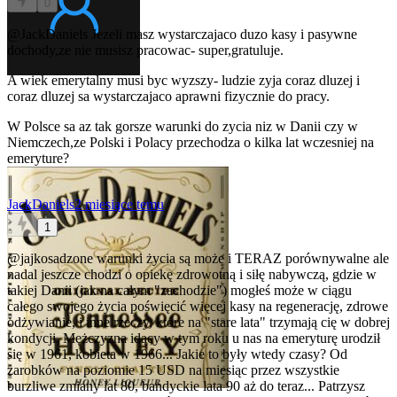
0
@JackDaniels
Jezeli masz wystarczajaco duzo kasy i pasywne
dochody,ze nie musisz pracowac- super,gratuluje.
A wiek emerytalny musi byc wyzszy- ludzie zyja coraz dluzej i
coraz dluzej sa wystarczajaco aprawni fizycznie do pracy.
W Polsce sa az tak gorsze warunki do zycia niz w Danii czy w
Niemczech,ze Polski i Polacy przechodza o kilka lat wczesniej na
emeryture?
JackDaniels
2 miesiące temu
1
@jajkosadzone
warunki życia są może i TERAZ porównywalne ale
nadal jeszcze chodzi o opiekę zdrowotną i siłę nabywczą, gdzie w
takiej Danii (jak na całym "zachodzie") mogłeś może w ciągu
całego swojego życia poświęcić więcej kasy na regenerację, zdrowe
odżywianie, i inne rzeczy, które na "stare lata" trzymają cię w dobrej
kondycji. Mężczyzna idący w tym roku u nas na emeryturę urodził
się w 1961, kobieta w 1966... Jakie to były wtedy czasy? Od
zarobków na poziomie 15 USD na miesiąc przez wszystkie
burzliwe zmiany lat 80, bandyckie lata 90 aż do teraz... Patrzysz