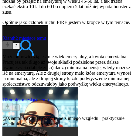
można by przejść na emeryturę w wieku 45-50 lat, a tak trzeba
czekać ekstra 10 lat do 60 bo dopiero 5 lat później wpada booster z
zusu.
Ogólnie jako członek ruchu FIRE jestem w kropce w tym temacie.
Xianth
2 miesiące temu
2
Może odpowiedzią jest nie wiek emerytalny, a kwota emerytalna.
Pracujesz tak długo aż twoje składki podzielone przez dalsze
trwanie życia (tabele zusu) dadzą minimalna pensje, wtedy możesz
iść na emeryturę. Ale z drugiej strony mało która emerytura wynosi
ta minimalna, ale z drugiej strony każde podwyższenie minimalnej
społeczeństwo odczuwałoby jako podwyżkę wieku emerytalnego.
100mph
2 miesiące temu
0
@Xianth
to akurat byloby fajne z innego wzgledu - praktycznie
wyeliminowaloby szara strefe