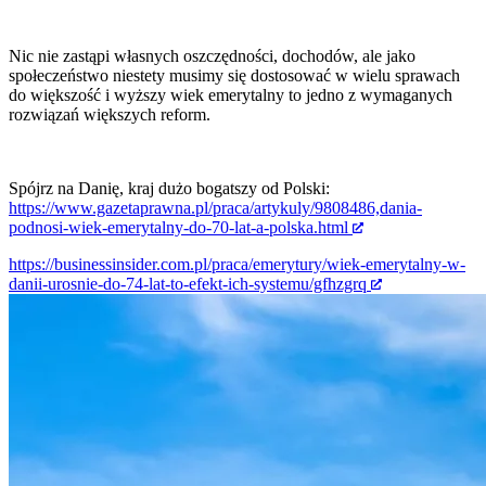
Nic nie zastąpi własnych oszczędności, dochodów, ale jako
społeczeństwo niestety musimy się dostosować w wielu sprawach
do większość i wyższy wiek emerytalny to jedno z wymaganych
rozwiązań większych reform.
Spójrz na Danię, kraj dużo bogatszy od Polski:
https://www.gazetaprawna.pl/praca/artykuly/9808486,dania-
podnosi-wiek-emerytalny-do-70-lat-a-polska.html
https://businessinsider.com.pl/praca/emerytury/wiek-emerytalny-w-
danii-urosnie-do-74-lat-to-efekt-ich-systemu/gfhzgrq