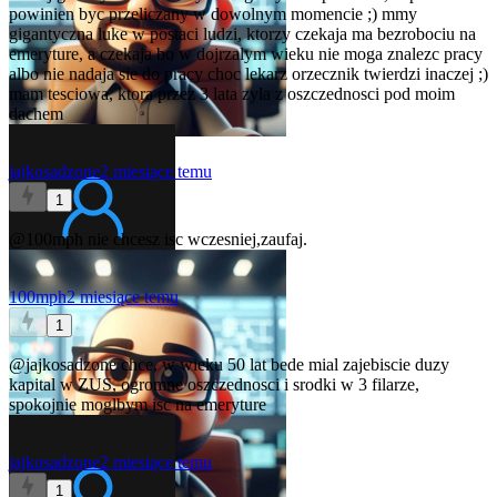
powinien byc przeliczany w dowolnym momencie ;) mmy
gigantyczna luke w postaci ludzi, ktorzy czekaja ma bezrobociu na
emeryture, a czekaja bo w dojrzalym wieku nie moga znalezc pracy
albo nie nadaja sie do pracy choc lekarz orzecznik twierdzi inaczej ;)
mam tesciowa, ktora przez 3 lata zyla z oszczednosci pod moim
dachem
jajkosadzone
2 miesiące temu
1
@100mph
nie chcesz isc wczesniej,zaufaj.
100mph
2 miesiące temu
1
@jajkosadzone
chce, w wieku 50 lat bede mial zajebiscie duzy
kapital w ZUS, ogromne oszczednosci i srodki w 3 filarze,
spokojnie moglbym isc na emeryture
jajkosadzone
2 miesiące temu
1