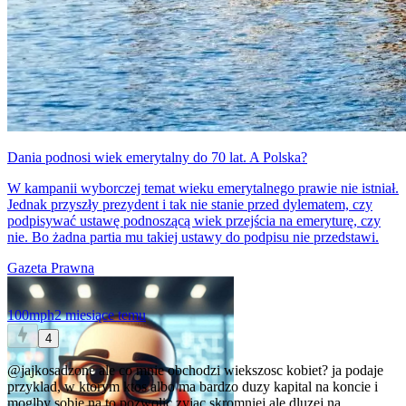
Dania podnosi wiek emerytalny do 70 lat. A Polska?
W kampanii wyborczej temat wieku emerytalnego prawie nie istniał.
Jednak przyszły prezydent i tak nie stanie przed dylematem, czy
podpisywać ustawę podnoszącą wiek przejścia na emeryturę, czy
nie. Bo żadna partia mu takiej ustawy do podpisu nie przedstawi.
Gazeta Prawna
100mph
2 miesiące temu
4
@jajkosadzone
ale co mnie obchodzi wiekszosc kobiet? ja podaje
przyklad, w ktorym ktos albo ma bardzo duzy kapital na koncie i
moglby sobie na to pozwolic zyjac skromniej ale dluzej na