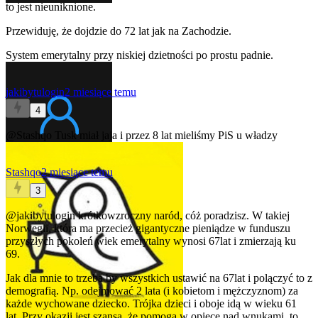
to jest nieuniknione.
Przewiduję, że dojdzie do 72 lat jak na Zachodzie.
System emerytalny przy niskiej dzietności po prostu padnie.
jakibytulogin
2 miesiące temu
4
@Stashqo
Tusk miał jaja i przez 8 lat mieliśmy PiS u władzy
Stashqo
2 miesiące temu
3
@jakibytulogin
krótkowzroczny naród, cóż poradzisz. W takiej
Norwegii, która ma przecież gigantyczne pieniądze w funduszu
przyszłych pokoleń wiek emerytalny wynosi 67lat i zmierzają ku
69.
Jak dla mnie to trzeba by wszystkich ustawić na 67lat i polączyć to z
demografią. Np. odejmować 2 lata (i kobietom i mężczyznom) za
każde wychowane dziecko. Trójka dzieci i oboje idą w wieku 61
lat. Przy okazji jest szansa, że pomogą w opiece nad wnukami, to