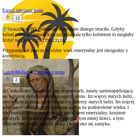
Enzo
2 miesiące temu
13
@Jarasznikos
PO podniosło wszystkim dlatego straciło. Gdyby
któraś partia podniosła a raczej zrównała tylko kobietom to mogłaby
liczyć na głosy części mężczyzn.
Przypominam jeszcze że różny wiek emerytalny jest niezgodny z
konstytucją.
LondoMollari
★
2 miesiące temu
2
@Czokowoko
Tak jak to inni wspomnieli, mamy samonapędzającą
się karuzelę demokratycznego spierdolenia. Im więcej starych ludzi,
tym więcej zyskują partie dbające o interesy starych ludzi. Im więcej
takie partie zyskają, tym mniejsza szansa na podniesienie wieku, i
tym bardziej dopompowywany jest system emerytalny, kosztem
młodych. Im bardziej dojeni są młodzi, tym mniej dzieci, a tym
samym tym więcej starych ludzi. I kółeczko się zamyka.