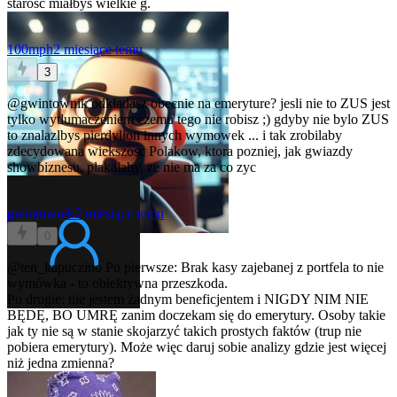
starość miałbyś wielkie g.
100mph
2 miesiące temu
3
@gwintownik
odkladasz obecnie na emeryture? jesli nie to ZUS jest
tylko wytlumaczeniem czemu tego nie robisz ;) gdyby nie bylo ZUS
to znalazlbys pierdylion innych wymowek ... i tak zrobilaby
zdecydowana wiekszosc Polakow, ktora pozniej, jak gwiazdy
showbiznesu, plakalaby, ze nie ma za co zyc
gwintownik
2 miesiące temu
0
@ten_kapuczino
Po pierwsze: Brak kasy zajebanej z portfela to nie
wymówka - to obiektywna przeszkoda.
Po drugie: nie jestem żadnym beneficjentem i NIGDY NIM NIE
BĘDĘ, BO UMRĘ zanim doczekam się do emerytury. Osoby takie
jak ty nie są w stanie skojarzyć takich prostych faktów (trup nie
pobiera emerytury). Może więc daruj sobie analizy gdzie jest więcej
niż jedna zmienna?