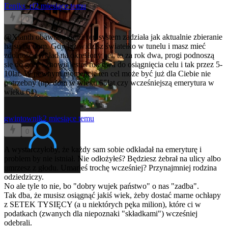
Feniks_rf
2 miesiące temu
0
@Xianth
obawiam się że ten system zadziała jak aktualnie zbieranie
hajsu na dom. Gdy już widzisz światełko w tunelu i masz mieć
zdolność i wkład na określony cel, to za rok dwa, progi podnoszą
się do góry i znowu jesteś rok dwa do osiągnięcia celu i tak przez 5-
10lat. W pewnym momencie ten cel może być już dla Ciebie nie
potrzebny (np. dom w wieku 55lat czy wcześniejszą emerytura w
wieku 64)
gwintownik
2 miesiące temu
0
A wystarczyłoby, że każdy sam sobie odkładał na emeryturę i
problem by nie istniał. Nie odłożyłeś? Będziesz żebrał na ulicy albo
umrzesz z głodu. Umarłeś trochę wcześniej? Przynajmniej rodzina
odziedziczy.
No ale tyle to nie, bo "dobry wujek państwo" o nas "zadba".
Tak dba, że musisz osiągnąć jakiś wiek, żeby dostać marne ochłapy
z SETEK TYSIĘCY (a u niektórych pęka milion), które ci w
podatkach (zwanych dla niepoznaki "składkami") wcześniej
odebrali.