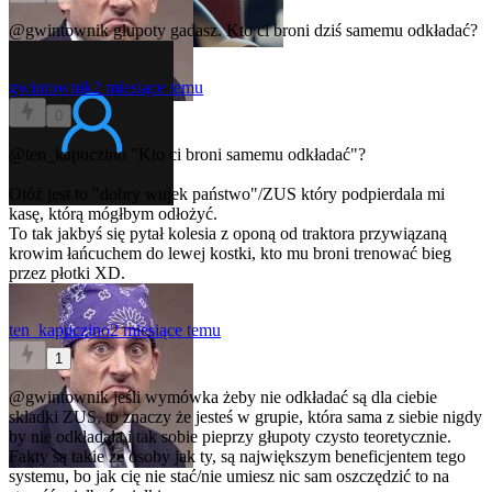
@gwintownik
głupoty gadasz. Kto ci broni dziś samemu odkładać?
gwintownik
2 miesiące temu
0
@ten_kapuczino
"Kto ci broni samemu odkładać"?
Otóż jest to "dobry wujek państwo"/ZUS który podpierdala mi
kasę, którą mógłbym odłożyć.
To tak jakbyś się pytał kolesia z oponą od traktora przywiązaną
krowim łańcuchem do lewej kostki, kto mu broni trenować bieg
przez płotki XD.
ten_kapuczino
2 miesiące temu
1
@gwintownik
jeśli wymówka żeby nie odkładać są dla ciebie
skladki ZUS, to znaczy że jesteś w grupie, która sama z siebie nigdy
by nie odkładała i tak sobie pieprzy głupoty czysto teoretycznie.
Fakty są takie że osoby jak ty, są największym beneficjentem tego
systemu, bo jak cię nie stać/nie umiesz nic sam oszczędzić to na