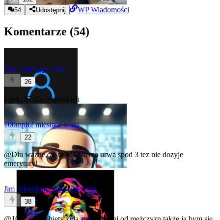
WP Wiadomości
54
Udostępnij
Komentarze (
54
)
Dlu
2 miesiące temu
26
I pyk, 67 dla wszystkich
100mph
2 miesiące temu
22
@Dlu
wazne, ze ta bezdzietna urwa spod 3 tez nie dozyje
emerytury!
Jim_Morrison
2 miesiące temu
38
@100mph
Kobiety żyją sporo dłużej od mężczyzn także ja bym się