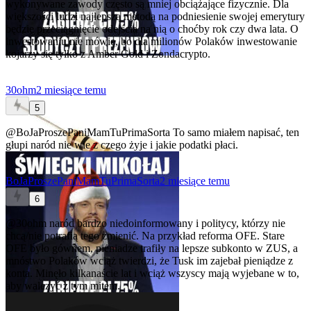
wykonywane zawody często są mniej obciążające fizycznie. Dla
większości ludzi najlepszą metodą na podniesienie swojej emerytury
będzie przeciągnięcie odejścia na nią o choćby rok czy dwa lata. O
inwestowaniu nie mówię, bo dla milionów Polaków inwestowanie
kojarzy się tylko z Amber Gold i Zondacrypto.
30ohm
2 miesiące temu
5
@BoJaProszePaniMamTuPrimaSorta
To samo miałem napisać, ten
głupi naród nie wie z czego żyje i jakie podatki płaci.
BoJaProszePaniMamTuPrimaSorta
2 miesiące temu
6
@30ohm
naród bardzo niedoinformowany i politycy, którzy nie
chcą/nie potrafią tego zmienić. Na przykład reforma OFE. Stare
OFE było gównem, pieniadze trafiły na lepsze subkonto w ZUS, a
mnóstwo Polaków wciąż twierdzi, że Tusk im zajebał pieniądze z
konta. Minęło kilkanaście lat i wciąż wszyscy mają wyjebane w to,
aby walczyć z tym mitem.