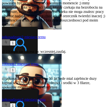
powinien byc przeliczany w dowolnym momencie ;) mmy
gigantyczna luke w postaci ludzi, ktorzy czekaja ma bezrobociu na
emeryture, a czekaja bo w dojrzalym wieku nie moga znalezc pracy
albo nie nadaja sie do pracy choc lekarz orzecznik twierdzi inaczej ;)
mam tesciowa, ktora przez 3 lata zyla z oszczednosci pod moim
dachem
jajkosadzone
2 miesiące temu
1
@100mph
nie chcesz isc wczesniej,zaufaj.
100mph
2 miesiące temu
1
@jajkosadzone
chce, w wieku 50 lat bede mial zajebiscie duzy
kapital w ZUS, ogromne oszczednosci i srodki w 3 filarze,
spokojnie moglbym isc na emeryture
jajkosadzone
2 miesiące temu
1