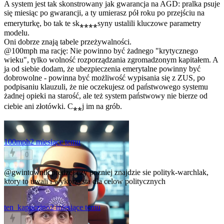
A system jest tak skonstrowany jak gwarancja na AGD: pralka psuje
się miesiąc po gwarancji, a ty umierasz pół roku po przejściu na
emeryturkę, bo tak te sk⁎⁎⁎⁎syny ustalili kluczowe parametry
modelu.
Oni dobrze znają tabele przeżywalności.
@100mph
ma rację: Nie powinno być żadnego "krytycznego
wieku", tylko wolność rozporządzania zgromadzonym kapitałem. A
ja od siebie dodam, że ubezpieczenia emerytalne powinny być
dobrowolne - powinna być możliwość wypisania się z ZUS, po
podpisaniu klauzuli, że nie oczekujesz od państwowego systemu
żadnej opieki na starość, ale też system państwowy nie bierze od
ciebie ani złotówki. C⁎⁎j im na grób.
100mph
2 miesiące temu
0
@gwintownik
predzej czy pozniej znajdzie sie polityk-warchlak,
ktory to uwali i wykorzysta dla celow politycznych
ten_kapuczino
2 miesiące temu
0