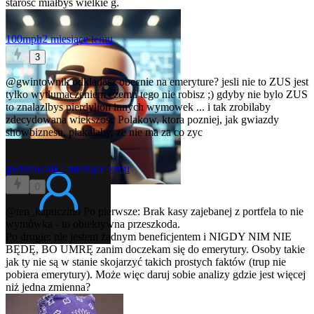
starość miałbyś wielkie g.
100mph
2 miesiące temu
3
@gwintownik
odkladasz obecnie na emeryture? jesli nie to ZUS jest
tylko wytlumaczeniem czemu tego nie robisz ;) gdyby nie bylo ZUS
to znalazlbys pierdylion innych wymowek ... i tak zrobilaby
zdecydowana wiekszosc Polakow, ktora pozniej, jak gwiazdy
showbiznesu, plakalaby, ze nie ma za co zyc
gwintownik
2 miesiące temu
0
@ten_kapuczino
Po pierwsze: Brak kasy zajebanej z portfela to nie
wymówka - to obiektywna przeszkoda.
Po drugie: nie jestem żadnym beneficjentem i NIGDY NIM NIE
BĘDĘ, BO UMRĘ zanim doczekam się do emerytury. Osoby takie
jak ty nie są w stanie skojarzyć takich prostych faktów (trup nie
pobiera emerytury). Może więc daruj sobie analizy gdzie jest więcej
niż jedna zmienna?