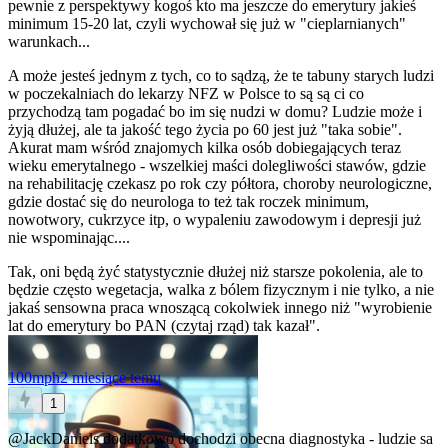
pewnie z perspektywy kogoś kto ma jeszcze do emerytury jakieś
minimum 15-20 lat, czyli wychował się już w "cieplarnianych"
warunkach...
A może jesteś jednym z tych, co to sądzą, że te tabuny starych ludzi
w poczekalniach do lekarzy NFZ w Polsce to są są ci co
przychodzą tam pogadać bo im się nudzi w domu? Ludzie może i
żyją dłużej, ale ta jakość tego życia po 60 jest już "taka sobie".
Akurat mam wśród znajomych kilka osób dobiegających teraz
wieku emerytalnego - wszelkiej maści dolegliwości stawów, gdzie
na rehabilitację czekasz po rok czy półtora, choroby neurologiczne,
gdzie dostać się do neurologa to też tak roczek minimum,
nowotwory, cukrzyce itp, o wypaleniu zawodowym i depresji już
nie wspominając....
Tak, oni będą żyć statystycznie dłużej niż starsze pokolenia, ale to
będzie często wegetacja, walka z bólem fizycznym i nie tylko, a nie
jakaś sensowna praca wnoszącą cokolwiek innego niż "wyrobienie
lat do emerytury bo PAN (czytaj rząd) tak kazał".
100mph
2 miesiące temu
1
@JackDaniels
dodatkowo dochodzi obecna diagnostyka - ludzie sa