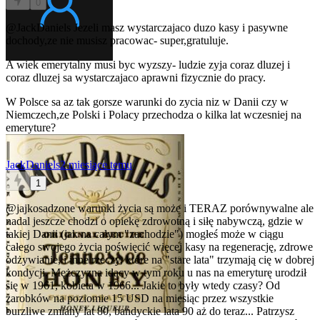
0
@JackDaniels
Jezeli masz wystarczajaco duzo kasy i pasywne
dochody,ze nie musisz pracowac- super,gratuluje.
A wiek emerytalny musi byc wyzszy- ludzie zyja coraz dluzej i
coraz dluzej sa wystarczajaco aprawni fizycznie do pracy.
W Polsce sa az tak gorsze warunki do zycia niz w Danii czy w
Niemczech,ze Polski i Polacy przechodza o kilka lat wczesniej na
emeryture?
JackDaniels
2 miesiące temu
1
@jajkosadzone
warunki życia są może i TERAZ porównywalne ale
nadal jeszcze chodzi o opiekę zdrowotną i siłę nabywczą, gdzie w
takiej Danii (jak na całym "zachodzie") mogłeś może w ciągu
całego swojego życia poświęcić więcej kasy na regenerację, zdrowe
odżywianie, i inne rzeczy, które na "stare lata" trzymają cię w dobrej
kondycji. Mężczyzna idący w tym roku u nas na emeryturę urodził
się w 1961, kobieta w 1966... Jakie to były wtedy czasy? Od
zarobków na poziomie 15 USD na miesiąc przez wszystkie
burzliwe zmiany lat 80, bandyckie lata 90 aż do teraz... Patrzysz