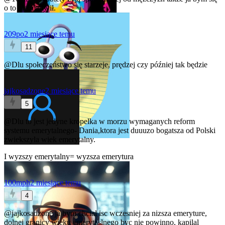
o to nie martwił.
209po
2 miesiące temu
11
@Dlu
społeczeństwo się starzeje, prędzej czy później tak będzie
jajkosadzone
2 miesiące temu
5
@Dlu
to jest jedyne kropelka w morzu wymaganych reform
systemu emerytalnego- Dania,ktora jest duuuzo bogatsza od Polski
zwiekszyla wiek emerytalny.
I wyzszy emerytalny= wyzsza emerytura
100mph
2 miesiące temu
4
@jajkosadzone
ja bym chcial isc wczesniej za nizsza emeryture,
dolnej granicy wieku emerytaslnego byc nie powinno, kapilal