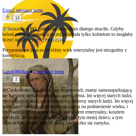
Enzo
2 miesiące temu
13
@Jarasznikos
PO podniosło wszystkim dlatego straciło. Gdyby
któraś partia podniosła a raczej zrównała tylko kobietom to mogłaby
liczyć na głosy części mężczyzn.
Przypominam jeszcze że różny wiek emerytalny jest niezgodny z
konstytucją.
LondoMollari
★
2 miesiące temu
2
@Czokowoko
Tak jak to inni wspomnieli, mamy samonapędzającą
się karuzelę demokratycznego spierdolenia. Im więcej starych ludzi,
tym więcej zyskują partie dbające o interesy starych ludzi. Im więcej
takie partie zyskają, tym mniejsza szansa na podniesienie wieku, i
tym bardziej dopompowywany jest system emerytalny, kosztem
młodych. Im bardziej dojeni są młodzi, tym mniej dzieci, a tym
samym tym więcej starych ludzi. I kółeczko się zamyka.