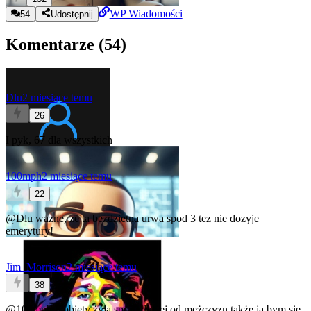
WP Wiadomości
54
Udostępnij
Komentarze (
54
)
Dlu
2 miesiące temu
26
I pyk, 67 dla wszystkich
100mph
2 miesiące temu
22
@Dlu
wazne, ze ta bezdzietna urwa spod 3 tez nie dozyje
emerytury!
Jim_Morrison
2 miesiące temu
38
@100mph
Kobiety żyją sporo dłużej od mężczyzn także ja bym się