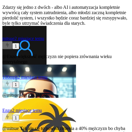
Zdarzy się jedno z dwóch - albo AI i automatyzacja kompletnie
wywrócą cały system zatrudnienia, albo młodzi zaczną kompletnie
pierdolić system, i wszystko będzie coraz bardziej się rozsypywało,
byle tylko utrzymać świadczenia dla starych.
mitsue
2 miesiące temu
1
@Enzo
większość mężczyzn nie popiera zrównania wieku
emerytalnego
100mph
2 miesiące temu
1
@mitsue
kraj kukoldow
Enzo
2 miesiące temu
1
@mitsue
Tak ale się to powoli zmienia a 40% mężczyzn bo chyba