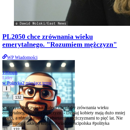
PL2050 chce zrównania wieku
emerytalnego. "Rozumiem mężczyzn"
WP Wiadomości
100mph
Lider
w
Polityka
2 miesiące temu
132
Katarzyna Pełczyńska-Nałęcz chciałaby zrównania wieku
emerytalnego kobiet i mężczyzn. - Dzisiaj kobiety mają dużo mniej
dzieci, a różnica między kobietami a mężczyznami to pięć lat. Nie
ma drugiego takiego kraju...
#wiadomoscipolska
#polityka
132