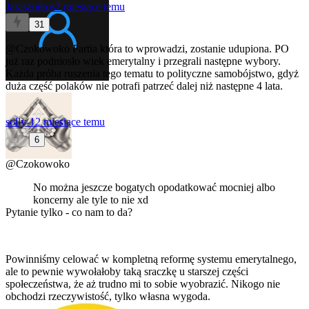
Jarasznikos
2 miesiące temu
31
@Czokowoko
Partia która to wprowadzi, zostanie udupiona. PO
już raz podniosło wiek emerytalny i przegrali następne wybory.
Każda próba ruszenia tego tematu to polityczne samobójstwo, gdyż
duża część polaków nie potrafi patrzeć dalej niż następne 4 lata.
solly-1
2 miesiące temu
6
@Czokowoko
No można jeszcze bogatych opodatkować mocniej albo
koncerny ale tyle to nie xd
Pytanie tylko - co nam to da?
Powinniśmy celować w kompletną reformę systemu emerytalnego,
ale to pewnie wywołałoby taką sraczkę u starszej części
społeczeństwa, że aż trudno mi to sobie wyobrazić. Nikogo nie
obchodzi rzeczywistość, tylko własna wygoda.