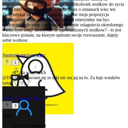
emeryturze albo kogos, kto nie ma jakichkolwiek srodkow do zycia
i woli miec malo niz nic - ja wlasnie pisze o zmianach wiec ten
Twoj artykul mi kolo nosa lata bo wlasnie moja propozycja
wymagalaby zmiany ;) dlaczego system emerytalny ma byc
madrzejszy ode mnie i wymagac ode mnie osiagniecia okreslonego
wieku bym mogl skorzystac ze zgromadzonych srodkow? - to jest
kluczowe pytanie, na ktorym opieram swoje rozwiazanie, dajmy
sobie wolnosc
Stashqo
2 miesiące temu
1
67 dla wszystkich
@Dlu
oby, obawiam się ze nikt nie ma jaj na to. Za hajs wnuków
baluj ¯\_(ツ)_/¯
lexico
2 miesiące temu
3
@Dlu
67 dla wszystkich