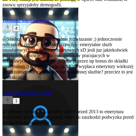
znowu sprzyjałoby demografii.
100mph
2 miesiące temu
4
@Stashqo
to jest jedyne rozsadnie rozwiazanie ;) jednoczesnie
nalezaloby odebrac wszelkie przywileje emerytalne sluzb
mundurowych czy tancerzy baletowych xD jesli juz jakiekolwiek
przywileje stosowac to dla pracownikow pracujacych w
szkodliwych warunkach lub jedynie poprzez np bonus do skladki
emerytalnej ;) czy Wy wiecie, ze MON wyplaca emerytury wiekszej
ilosci zolnierzom niz jest obecnie w czynnej sluzbie? przeciez to jest
abstrakcja
Tom.Ash
2 miesiące temu
1
@100mph
W mon jak zaczales sluzbe przed 2013 to emerytura
wyliczona jest z ostatniej pensji. Wiec co zaszkodzi podwyzka przed
przejsciem na emeryture