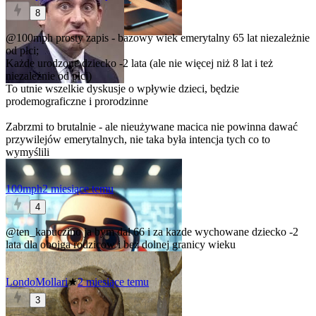
8
@100mph
prosty zapis - bazowy wiek emerytalny 65 lat niezależnie
od płci;
Każde urodzone dziecko -2 lata (ale nie więcej niż 8 lat i też
niezależnie od płci)
To utnie wszelkie dyskusje o wpływie dzieci, będzie
prodemograficzne i prorodzinne
Zabrzmi to brutalnie - ale nieużywane macica nie powinna dawać
przywilejów emerytalnych, nie taka była intencja tych co to
wymyślili
100mph
2 miesiące temu
4
@ten_kapuczino
ja bym dal 66 i za kazde wychowane dziecko -2
lata dla obojga rodzicow i bez dolnej granicy wieku
LondoMollari
★
2 miesiące temu
3