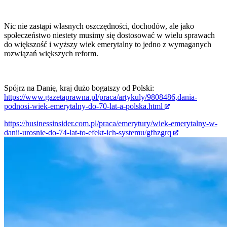
Nic nie zastąpi własnych oszczędności, dochodów, ale jako
społeczeństwo niestety musimy się dostosować w wielu sprawach
do większość i wyższy wiek emerytalny to jedno z wymaganych
rozwiązań większych reform.
Spójrz na Danię, kraj dużo bogatszy od Polski:
https://www.gazetaprawna.pl/praca/artykuly/9808486,dania-
podnosi-wiek-emerytalny-do-70-lat-a-polska.html
https://businessinsider.com.pl/praca/emerytury/wiek-emerytalny-w-
danii-urosnie-do-74-lat-to-efekt-ich-systemu/gfhzgrq