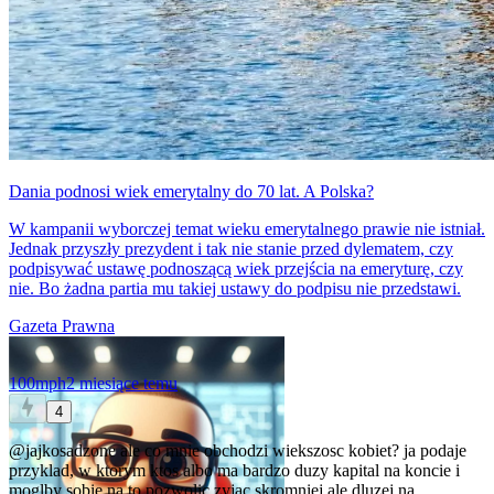
Dania podnosi wiek emerytalny do 70 lat. A Polska?
W kampanii wyborczej temat wieku emerytalnego prawie nie istniał.
Jednak przyszły prezydent i tak nie stanie przed dylematem, czy
podpisywać ustawę podnoszącą wiek przejścia na emeryturę, czy
nie. Bo żadna partia mu takiej ustawy do podpisu nie przedstawi.
Gazeta Prawna
100mph
2 miesiące temu
4
@jajkosadzone
ale co mnie obchodzi wiekszosc kobiet? ja podaje
przyklad, w ktorym ktos albo ma bardzo duzy kapital na koncie i
moglby sobie na to pozwolic zyjac skromniej ale dluzej na