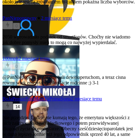
około tyle jest za zrównaniem to całkiem pokaźna liczba wyborców.
PanNiepoprawny
★
2 miesiące temu
0
2050 wprowadziło podatek od smartfonów. Choćby nie wiadomo
jak dobre pomysły mieli to mogą co najwyżej wypierdalać.
100mph
2 miesiące temu
0
@PanNiepoprawny
ale dojebali deweloperuchom, a teraz cisna
rowny wiek emerytalny i fundacje rodzinne ;) 3-1
BoJaProszePaniMamTuPrimaSorta
2 miesiące temu
14
Nie przejdzie. Ludzie nie kumają tego, że emerytura większości z
nich zależy od okresu składkowego i potem przewidywanej
długości życia na emeryturze. Obecny sześćdziesięcioparolatek jest
w dużo lepszej formie niż jego odpowiednik sprzed 40 lat, a same