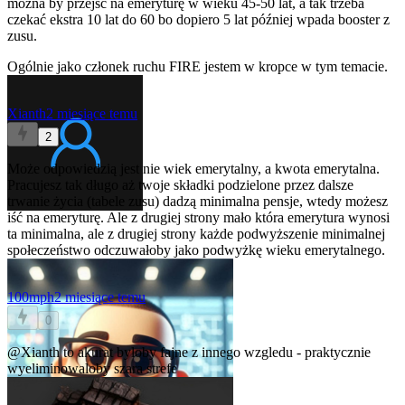
można by przejść na emeryturę w wieku 45-50 lat, a tak trzeba
czekać ekstra 10 lat do 60 bo dopiero 5 lat później wpada booster z
zusu.
Ogólnie jako członek ruchu FIRE jestem w kropce w tym temacie.
Xianth
2 miesiące temu
2
Może odpowiedzią jest nie wiek emerytalny, a kwota emerytalna.
Pracujesz tak długo aż twoje składki podzielone przez dalsze
trwanie życia (tabele zusu) dadzą minimalna pensje, wtedy możesz
iść na emeryturę. Ale z drugiej strony mało która emerytura wynosi
ta minimalna, ale z drugiej strony każde podwyższenie minimalnej
społeczeństwo odczuwałoby jako podwyżkę wieku emerytalnego.
100mph
2 miesiące temu
0
@Xianth
to akurat byloby fajne z innego wzgledu - praktycznie
wyeliminowaloby szara strefe