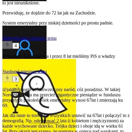
to jest nieuniknione.
Przewiduję, że dojdzie do 72 lat jak na Zachodzie.
System emerytalny przy niskiej dzietności po prostu padnie.
jakibytulogin
2 miesiące temu
4
@Stashqo
Tusk miał jaja i przez 8 lat mieliśmy PiS u władzy
Stashqo
2 miesiące temu
3
@jakibytulogin
krótkowzroczny naród, cóż poradzisz. W takiej
Norwegii, która ma przecież gigantyczne pieniądze w funduszu
przyszłych pokoleń wiek emerytalny wynosi 67lat i zmierzają ku
69.
Jak dla mnie to trzeba by wszystkich ustawić na 67lat i polączyć to z
demografią. Np. odejmować 2 lata (i kobietom i mężczyznom) za
każde wychowane dziecko. Trójka dzieci i oboje idą w wieku 61
lat. Przy okazji jest szansa, że pomogą w opiece nad wnukami, to