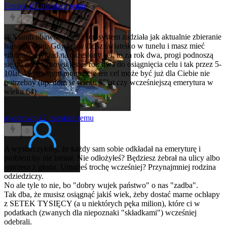
Feniks_rf
2 miesiące temu
0
@Xianth
obawiam się że ten system zadziała jak aktualnie zbieranie
hajsu na dom. Gdy już widzisz światełko w tunelu i masz mieć
zdolność i wkład na określony cel, to za rok dwa, progi podnoszą
się do góry i znowu jesteś rok dwa do osiągnięcia celu i tak przez 5-
10lat. W pewnym momencie ten cel może być już dla Ciebie nie
potrzebny (np. dom w wieku 55lat czy wcześniejszą emerytura w
wieku 64)
gwintownik
2 miesiące temu
0
A wystarczyłoby, że każdy sam sobie odkładał na emeryturę i
problem by nie istniał. Nie odłożyłeś? Będziesz żebrał na ulicy albo
umrzesz z głodu. Umarłeś trochę wcześniej? Przynajmniej rodzina
odziedziczy.
No ale tyle to nie, bo "dobry wujek państwo" o nas "zadba".
Tak dba, że musisz osiągnąć jakiś wiek, żeby dostać marne ochłapy
z SETEK TYSIĘCY (a u niektórych pęka milion), które ci w
podatkach (zwanych dla niepoznaki "składkami") wcześniej
odebrali.