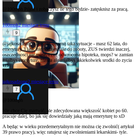
@100mph
Pójdź i zobaczysz ile tego będzie- zatęsknisz za pracą.
100mph
2 miesiące temu
9
@jajkosadzone
xD typie, ogarnij taka sytuacje - masz 62 lata, do
emerytury 3 lata, nie nadajesz sie do roboty, ZUS twierdzi inaczej,
oszczednosci nie masz, i co? odwrocona hipoteka, mops? w zamian
mialbys emeryture, nizsza ale mialbys jakiekolwiek srodki do zycia
xD
jajkosadzone
2 miesiące temu
7
@100mph
Nie chce Cię martwić, ale zdecydowana większość kobiet po 60.
pracuje dalej, bo jak się dowiedziały jaką mają emeryturę to xD
A będąc w wieku przedemerytalnym nie można cię zwolnić( artykuł
39 prawo pracy), więc ratujesz się zwolnieniami lekarskimi- tyle.