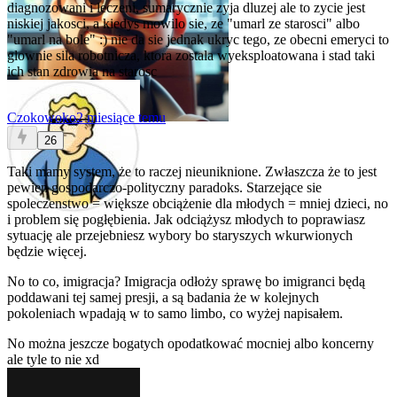
diagnozowani i leczeni, sumarycznie zyja dluzej ale to zycie jest
niskiej jakosci, a kiedys mowilo sie, ze "umarl ze starosci" albo
"umarl na bole" :) nie da sie jednak ukryc tego, ze obecni emeryci to
glownie sila robotnicza, ktora zostala wyeksploatowana i stad taki
ich stan zdrowia na starosc
Czokowoko
2 miesiące temu
26
Taki mamy system, że to raczej nieuniknione. Zwłaszcza że to jest
pewien gospodarczo-polityczny paradoks. Starzejące sie
spoleczenstwo = większe obciążenie dla młodych = mniej dzieci, no
i problem się pogłębienia. Jak odciążysz młodych to poprawiasz
sytuację ale przejebniesz wybory bo staryszych wkurwionych
będzie więcej.
No to co, imigracja? Imigracja odłoży sprawę bo imigranci będą
poddawani tej samej presji, a są badania że w kolejnych
pokoleniach wpadają w to samo limbo, co wyżej napisałem.
No można jeszcze bogatych opodatkować mocniej albo koncerny
ale tyle to nie xd