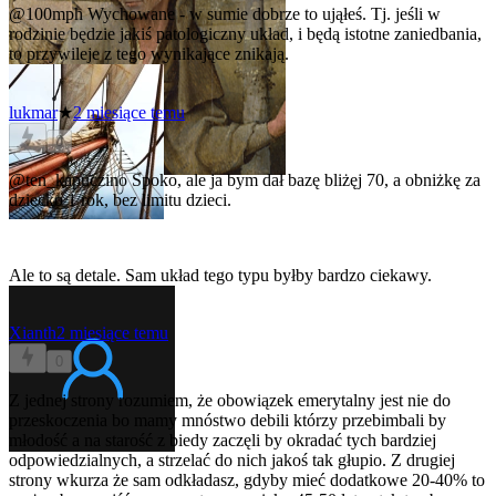
@100mph
Wychowane - w sumie dobrze to ująłeś. Tj. jeśli w
rodzinie będzie jakiś patologiczny układ, i będą istotne zaniedbania,
to przywileje z tego wynikające znikają.
lukmar
★
2 miesiące temu
0
@ten_kapuczino
Spoko, ale ja bym dał bazę bliżęj 70, a obniżkę za
dziecko 1 rok, bez limitu dzieci.
Ale to są detale. Sam układ tego typu byłby bardzo ciekawy.
Xianth
2 miesiące temu
0
Z jednej strony rozumiem, że obowiązek emerytalny jest nie do
przeskoczenia bo mamy mnóstwo debili którzy przebimbali by
młodość a na starość z biedy zaczęli by okradać tych bardziej
odpowiedzialnych, a strzelać do nich jakoś tak głupio. Z drugiej
strony wkurza że sam odkładasz, gdyby mieć dodatkowe 20-40% to