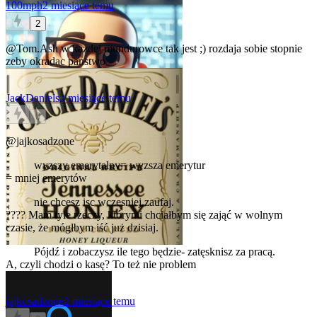
100mph
2 miesiące temu
2
@Tom.Ash
w kazdej mundurowce tak jest ;) rozdaja sobie stopnie
zeby okradac panstwo
JackDaniels
2 miesiące temu
0
@jajkosadzone
wyzszy emerytalny= wyzsza emerytur
= mniej emerytów
nie chcesz isc wczesniej,zaufaj.
???? Mam tyle rzeczy, którymi chciałbym się zająć w wolnym
czasie, że mógłbym iść już dzisiaj.
Pójdź i zobaczysz ile tego będzie- zatęsknisz za pracą.
A, czyli chodzi o kasę? To też nie problem
jajkosadzone
2 miesiące temu