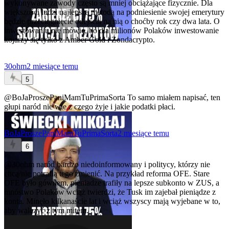
wykonywane zawody często są mniej obciążające fizycznie. Dla
większości ludzi najlepszą metodą na podniesienie swojej emerytury
będzie przeciągnięcie odejścia na nią o choćby rok czy dwa lata. O
inwestowaniu nie mówię, bo dla milionów Polaków inwestowanie
kojarzy się tylko z Amber Gold i Zondacrypto.
30ohm
2 miesiące temu
5
@BoJaProszePaniMamTuPrimaSorta
To samo miałem napisać, ten
głupi naród nie wie z czego żyje i jakie podatki płaci.
BoJaProszePaniMamTuPrimaSorta
2 miesiące temu
6
@30ohm
naród bardzo niedoinformowany i politycy, którzy nie
chcą/nie potrafią tego zmienić. Na przykład reforma OFE. Stare
OFE było gównem, pieniadze trafiły na lepsze subkonto w ZUS, a
mnóstwo Polaków wciąż twierdzi, że Tusk im zajebał pieniądze z
konta. Minęło kilkanaście lat i wciąż wszyscy mają wyjebane w to,
aby walczyć z tym mitem.