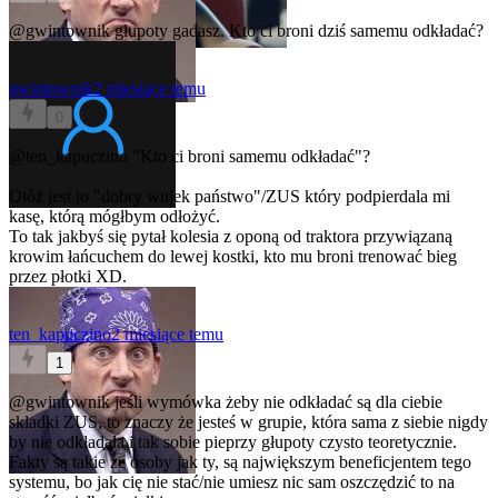
@gwintownik
głupoty gadasz. Kto ci broni dziś samemu odkładać?
gwintownik
2 miesiące temu
0
@ten_kapuczino
"Kto ci broni samemu odkładać"?
Otóż jest to "dobry wujek państwo"/ZUS który podpierdala mi
kasę, którą mógłbym odłożyć.
To tak jakbyś się pytał kolesia z oponą od traktora przywiązaną
krowim łańcuchem do lewej kostki, kto mu broni trenować bieg
przez płotki XD.
ten_kapuczino
2 miesiące temu
1
@gwintownik
jeśli wymówka żeby nie odkładać są dla ciebie
skladki ZUS, to znaczy że jesteś w grupie, która sama z siebie nigdy
by nie odkładała i tak sobie pieprzy głupoty czysto teoretycznie.
Fakty są takie że osoby jak ty, są największym beneficjentem tego
systemu, bo jak cię nie stać/nie umiesz nic sam oszczędzić to na