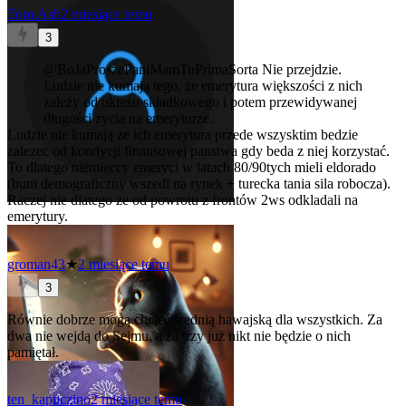
Tom.Ash
2 miesiące temu
3
@BoJaProszePaniMamTuPrimaSorta
Nie przejdzie.
Ludzie nie kumają tego, że emerytura większości z nich
zależy od okresu składkowego i potem przewidywanej
długości życia na emeryturze.
Ludzie nie kumają ze ich emerytura przede wszysktim bedzie
zalezec od kondycji finansowej panstwa gdy beda z niej korzystać.
To dlatego niemieccy emeryci w latach 80/90tych mieli eldorado
(bum demograficzny wszedl na rynek + turecka tania sila robocza).
Raczej nie dlatego ze od powrotu z frontów 2ws odkladali na
emerytury.
groman43
★
2 miesiące temu
3
Równie dobrze mogą chcieć średnią hawajską dla wszystkich. Za
dwa nie wejdą do Sejmu, a za trzy już nikt nie będzie o nich
pamiętał.
ten_kapuczino
2 miesiące temu