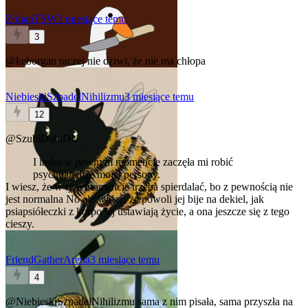
ZohanTSW
3 miesiące temu
3
@keborgan
raczej nie dziwi, że nie ma chłopa
NiebieskiSzpadelNihilizmu
3 miesiące temu
12
@SzubiDubiDU
I laska w pewnym momencie zaczęła mi robić
psychoanalizę mojej persony.
I wiesz, że w tym momencie trzeba spierdalać, bo z pewnością nie
jest normalna
No ale widać, że powoli jej bije na dekiel, jak
psiapsiółeczki z korpo jej ustawiają życie, a ona jeszcze się z tego
cieszy.
FriendGatherArena
3 miesiące temu
4
@NiebieskiSzpadelNihilizmu
sama z nim pisała, sama przyszła na