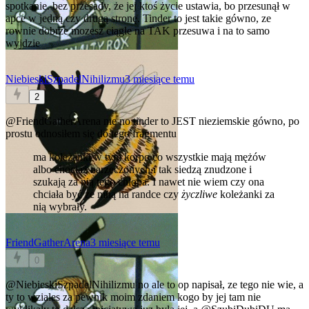
spotkanie. bez przesady, że jej ktoś życie ustawia, bo przesunął w
apce w jedną czy drugą stronę. Tinder to jest takie gówno, ze
rownie dobrze mozesz ciągle na TAK przesuwa i na to samo
wyjdzie
NiebieskiSzpadelNihilizmu
3 miesiące temu
2
@FriendGatherArena
nie no tinder to JEST nieziemskie gówno, po
prostu odnosiłem się do tego fragmentu
ma koleżanki w tym korpo co wszystkie mają mężów
albo chociaż narzeczonych i tak siedzą znudzone i
szukają za nią tego chłopa. I nawet nie wiem czy ona
chciała być ze mną na randce czy
życzliwe
koleżanki za
nią wybrały.
FriendGatherArena
3 miesiące temu
0
@NiebieskiSzpadelNihilizmu
no ale to op napisał, ze tego nie wie, a
ty to wziales za pewnik
moim zdaniem kogo by jej tam nie