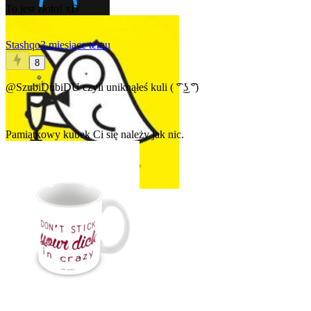
To jest złoto! xD
Stashqo
3 miesiące temu
8
@SzubiDubiDU
czyli uniknąłeś kuli ( ͡° ͜ʖ ͡°)
Pamiątkowy kubek Ci się należy jak nic.