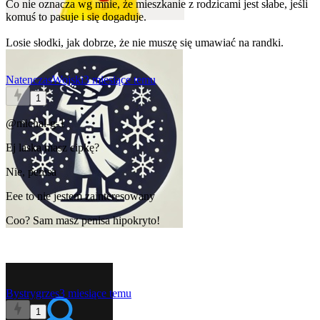
Co nie oznacza wg mnie, że mieszkanie z rodzicami jest słabe, jeśli
komuś to pasuje i się dogaduje.
Losie słodki, jak dobrze, że nie muszę się umawiać na randki.
NatenczasWojski
3 miesiące temu
1
@michal-g-1
Ej laska masz cipkę?
Nie, penisa
Eee to nie jestem zainteresowany
Coo? Sam masz penisa hipokryto!
Bystrygrzes
3 miesiące temu
1