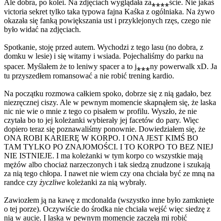
Ale dobra, po kolei. Na zdjęciach wyglądała za⁎⁎⁎⁎ście. Nie jakaś
victoria sekret tylko taka typowa fajna Kaśka z ogólniaka. Na żywo
okazała się fanką powiększania ust i przyklejonych rzęs, czego nie
było widać na zdjęciach.
Spotkanie, stoję przed autem. Wychodzi z tego lasu (no dobra, z
domku w lesie) i się witamy i wsiada. Pojechaliśmy do parku na
spacer. Myślałem że to leniwy spacer a to j⁎⁎⁎ny powerwalk xD. Ja
tu przyszedłem romansować a nie robić trening kardio.
Na początku rozmowa całkiem spoko, dobrze się z nią gadało, bez
niezręcznej ciszy. Ale w pewnym momencie skapnąłem się, że laska
nic nie wie o mnie z tego co pisałem w profilu. Wyszło, że nie
czytała bo to jej koleżanki wybierały jej facetów do pary. Więc
dopiero teraz się poznawaliśmy ponownie. Dowiedziałem się, że
ONA ROBI KARIERĘ W KORPO. I ONA JEST KIMŚ BO
TAM TYLKO PO ZNAJOMOŚCI. I TO KORPO TO BEZ NIEJ
NIE ISTNIEJE. I ma koleżanki w tym korpo co wszystkie mają
mężów albo chociaż narzeczonych i tak siedzą znudzone i szukają
za nią tego chłopa. I nawet nie wiem czy ona chciała być ze mną na
randce czy
życzliwe
koleżanki za nią wybrały.
Zawiozłem ją na kawę z mcdonalda (wszystko inne było zamknięte
o tej porze). Oczywiście do środka nie chciała wejść więc siedzę z
nią w aucie. I laska w pewnym momencie zaczęła mi robić