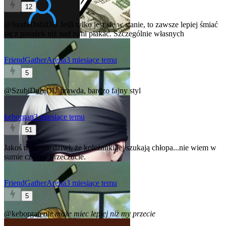
12
@SzubiDubiDU
Jeśli tylko jest się w stanie, to zawsze lepiej śmiać
się z porażek niż nad nimi płakać. Szczególnie własnych
FriendGatherArena
3 miesiące temu
5
@SzubiDubiDU
prawda, bardzo fajny styl
keborgan
3 miesiące temu
51
Jakoś mnie nie dziwi, że koleżanki jej szukają chłopa...nie wiem w
sumie czemu. Przeczucie.
FriendGatherArena
3 miesiące temu
5
@keborgan
nie może miec lepiej niż my przecie