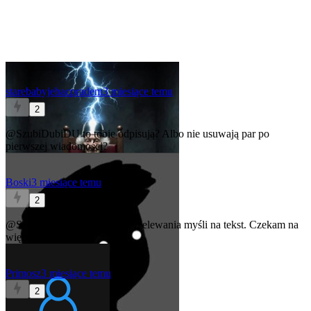
starebabyjebacpradem
3 miesiące temu
2
@SzubiDubiDU
to tobie odpisują? Albo nie usuwają par po
pierwszej wiadomości?
Boski
3 miesiące temu
2
@SzubiDubiDU
Fajny styl przelewania myśli na tekst. Czekam na
więcej ( ͡° ͜ʖ ͡°)
Primosz
3 miesiące temu
2