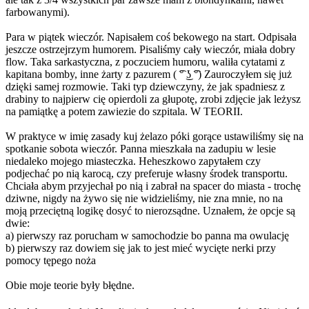
farbowanymi).
Para w piątek wieczór. Napisałem coś bekowego na start. Odpisała
jeszcze ostrzejrzym humorem. Pisaliśmy cały wieczór, miała dobry
flow. Taka sarkastyczna, z poczuciem humoru, waliła cytatami z
kapitana bomby, inne żarty z pazurem ( ͡° ͜ʖ ͡°) Zauroczyłem się już
dzięki samej rozmowie. Taki typ dziewczyny, że jak spadniesz z
drabiny to najpierw cię opierdoli za głupotę, zrobi zdjęcie jak leżysz
na pamiątkę a potem zawiezie do szpitala. W TEORII.
W praktyce w imię zasady kuj żelazo póki gorące ustawiliśmy się na
spotkanie sobota wieczór. Panna mieszkała na zadupiu w lesie
niedaleko mojego miasteczka. Heheszkowo zapytałem czy
podjechać po nią karocą, czy preferuje własny środek transportu.
Chciała abym przyjechał po nią i zabrał na spacer do miasta - trochę
dziwne, nigdy na żywo się nie widzieliśmy, nie zna mnie, no na
moją przeciętną logikę dosyć to nierozsądne. Uznałem, że opcje są
dwie:
a) pierwszy raz porucham w samochodzie bo panna ma owulację
b) pierwszy raz dowiem się jak to jest mieć wycięte nerki przy
pomocy tępego noża
Obie moje teorie były błędne.