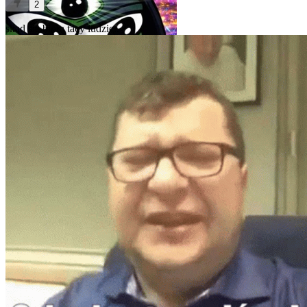
2
skąd się biorą tacy ludzie..