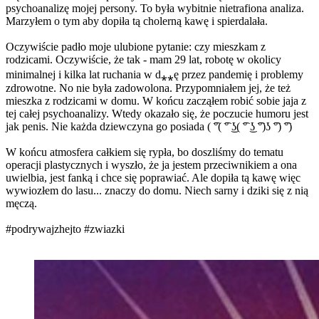
psychoanalizę mojej persony. To była wybitnie nietrafiona analiza.
Marzyłem o tym aby dopiła tą cholerną kawę i spierdalała.
Oczywiście padło moje ulubione pytanie: czy mieszkam z
rodzicami. Oczywiście, że tak - mam 29 lat, robotę w okolicy
minimalnej i kilka lat ruchania w d⁎⁎ę przez pandemię i problemy
zdrowotne. No nie była zadowolona. Przypomniałem jej, że też
mieszka z rodzicami w domu. W końcu zacząłem robić sobie jaja z
tej całej psychoanalizy. Wtedy okazało się, że poczucie humoru jest
jak penis. Nie każda dziewczyna go posiada ( ͡°( ͡° ͜ʖ( ͡° ͜ʖ ͡°)ʖ ͡°) ͡°)
W końcu atmosfera całkiem się rypła, bo doszliśmy do tematu
operacji plastycznych i wyszło, że ja jestem przeciwnikiem a ona
uwielbia, jest fanką i chce się poprawiać. Ale dopiła tą kawę więc
wywiozłem do lasu... znaczy do domu. Niech sarny i dziki się z nią
męczą.
#podrywajzhejto
#zwiazki