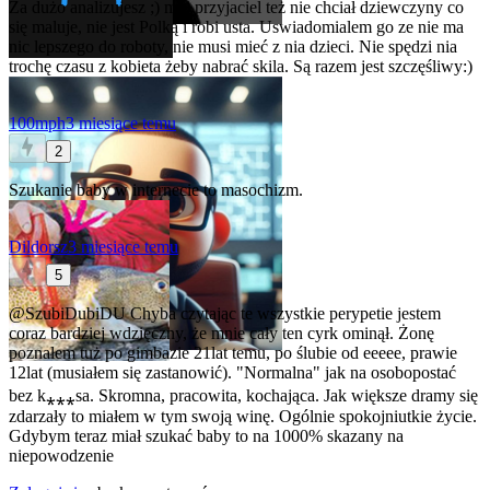
Za dużo analizujesz ;) mój przyjaciel też nie chciał dziewczyny co
się maluje, nie jest Polką i robi usta. Uswiadomialem go ze nie ma
nic lepszego do roboty, nie musi mieć z nia dzieci. Nie spędzi nia
trochę czasu z kobieta żeby nabrać skila. Są razem jest szczęśliwy:)
100mph
3 miesiące temu
2
Szukanie baby w internecie to masochizm.
Dildorsz
3 miesiące temu
5
@SzubiDubiDU
Chyba czytając te wszystkie perypetie jestem
coraz bardziej wdzięczny, że mnie cały ten cyrk ominął. Żonę
poznałem tuż po gimbazie 21lat temu, po ślubie od eeeee, prawie
12lat (musiałem się zastanowić). "Normalna" jak na osobopostać
bez k⁎⁎⁎sa. Skromna, pracowita, kochająca. Jak większe dramy się
zdarzały to miałem w tym swoją winę. Ogólnie spokojniutkie życie.
Gdybym teraz miał szukać baby to na 1000% skazany na
niepowodzenie