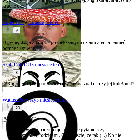
wyklikały to dalsza inicjatywa juz była jej, a
@SzubiDubiDU
ma
kruche ego
RogerThat
★
3 miesiące temu
9
Dziwne, d⁎⁎a z korpo i powiększanymi ustami zna na pamięć
bombę? Dziwne.
SzubiDubiDU
3 miesiące temu
8
@RogerThat
ja tam nie wiem czy to ona znała... czy jej koleżanki?
WatluszPierwszy
3 miesiące temu
20
@SzubiDubiDU
Oczywiście padło moje ulubione pytanie: czy
mieszkam z rodzicami. Oczywiście, że tak (...) No nie