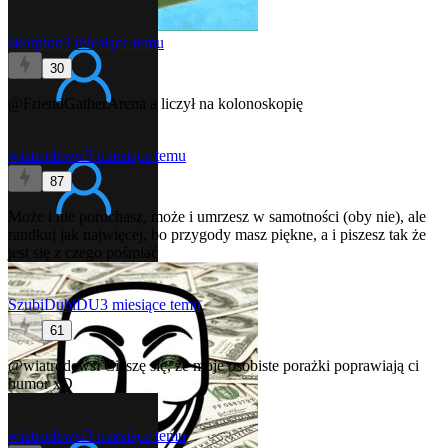
skorpion
3 miesiące temu
30
@FriendGatherArena
a liczył na kolonoskopię
wiatrodewsi
3 miesiące temu
87
Może i nie poruchasz, może i umrzesz w samotności (oby nie), ale
randkuj jak najwięcej, bo przygody masz piękne, a i piszesz tak że
jest się z czego pośmiać
SzubiDubiDU
3 miesiące temu
61
@wiatrodewsi
Cieszę się, że moje osobiste porażki poprawiają ci
humor xD
wiatrodewsi
3 miesiące temu