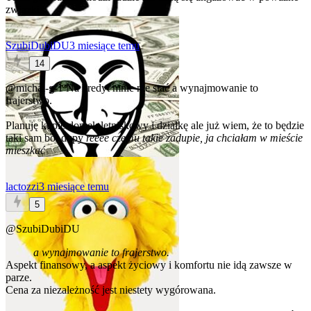
związki.
SzubiDubiDU
3 miesiące temu
14
@michal-g-1
Na kredyt mnie nie stać a wynajmowanie to
frajerstwo.
Planuję kupić domek letniskowy i działkę ale już wiem, że to będzie
taki sam ból dupy
reeee czemu takie zadupie, ja chciałam w mieście
mieszkać
lactozzi
3 miesiące temu
5
@SzubiDubiDU
a wynajmowanie to frajerstwo.
Aspekt finansowy, a aspekt życiowy i komfortu nie idą zawsze w
parze.
Cena za niezależność jest niestety wygórowana.