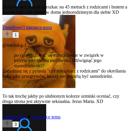
@michal-g-1
mozna mieszkac na 45 metrach z rodzicami i bratem a
mozna miec cale pietro w domu jednorodzinnym dla siebie XD
Thereforee
3 miesiące temu
1
@michal-g-1
po co angażować się emocjonalnie w związek w
którym nikt nie ma możliwości udźwignąć jego
samodzielności?
Zapędzasz się z pytania "czy mieszkasz z rodzicami" do określania
ludzi jako przegrywów, którzy nie potrafią być samodzielni.
To tak trochę jakby po ulubionym kolorze szminki oceniać, czy
druga strona jest aktywnie seksualna. Jezus Maria. XD
AndrzejZupa
★
3 miesiące temu
3