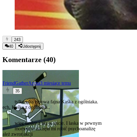
243
40
Udostępnij
Komentarze (
40
)
FriendGatherArena
3 miesiące temu
35
tylko taka typowa fajna Kaśka z ogólniaka.
ech, Kaśka z ogólniaka..
więc siedzę z nią w aucie. I laska w pewnym
momencie zaczęła mi robić psychoanalizę
ależ zwrot akcji