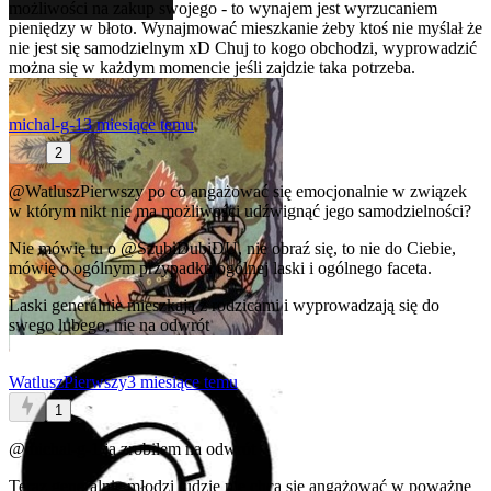
możliwości na zakup swojego - to wynajem jest wyrzucaniem
pieniędzy w błoto. Wynajmować mieszkanie żeby ktoś nie myślał że
nie jest się samodzielnym xD Chuj to kogo obchodzi, wyprowadzić
można się w każdym momencie jeśli zajdzie taka potrzeba.
michal-g-1
3 miesiące temu
2
@WatluszPierwszy
po co angażować się emocjonalnie w związek
w którym nikt nie ma możliwości udźwignąć jego samodzielności?
Nie mówię tu o
@SzubiDubiDU
, nie obraź się, to nie do Ciebie,
mówię o ogólnym przypadku ogólnej laski i ogólnego faceta.
Laski generalnie mieszkają z rodzicami i wyprowadzają się do
swego lubego, nie na odwrót
WatluszPierwszy
3 miesiące temu
1
@michal-g-1
ja zrobiłem na odwrót
Teraz generalnie młodzi ludzie nie chcą się angażować w poważne