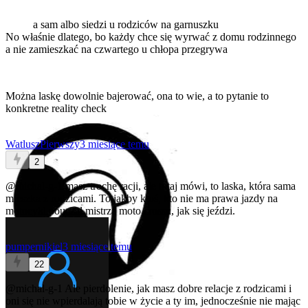
a sam albo siedzi u rodziców na garnuszku
No właśnie dlatego, bo każdy chce się wyrwać z domu rodzinnego
a nie zamieszkać na czwartego u chłopa przegrywa
Można laskę dowolnie bajerować, ona to wie, a to pytanie to
konkretne reality check
WatluszPierwszy
3 miesiące temu
2
@michal-g-1
masz trochę racji, ale tutaj mówi, to laska, która sama
mieszka z rodzicami. To jakby ktoś, kto nie ma prawa jazdy na
motocykl pouczał mistrza moto crossu, jak się jeździ.
pumpernikiel
3 miesiące temu
22
@michal-g-1
Ale pierdolenie, jak masz dobre relacje z rodzicami i
oni się nie wpierdalają tobie w życie a ty im, jednocześnie nie mając