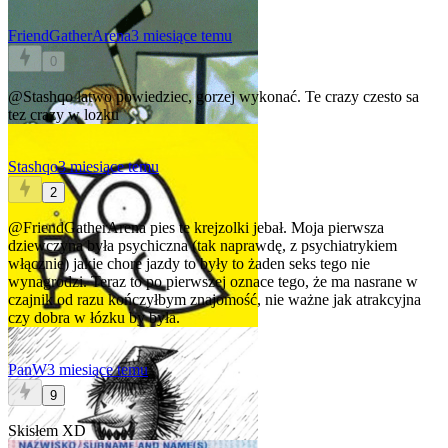
FriendGatherArena
3 miesiące temu
0
@Stashqo
łatwo powiedziec, gorzej wykonać. Te crazy czesto sa
tez crazy w lozku
Stashqo
3 miesiące temu
2
@FriendGatherArena
pies te krejzolki jebał. Moja pierwsza
dziewczyna była psychiczna (tak naprawdę, z psychiatrykiem
włącznie) jakie chore jazdy to były to żaden seks tego nie
wynagrodzi. Teraz to po pierwszej oznace tego, że ma nasrane w
czajnik od razu kończyłbym znajomość, nie ważne jak atrakcyjna
czy dobra w łózku by była.
PanW
3 miesiące temu
9
Skisłem XD