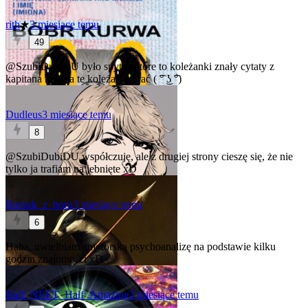
rith
★
3 miesiące temu
49
@SzubiDubiDU
było spytać które to koleżanki znały cytaty z
kapitana i się za te koleżanki brać ( ͡° ͜ʖ ͡°)
Dudleus
3 miesiące temu
8
@SzubiDubiDU
współczuję, ale z drugiej strony cieszę się, że nie
tylko ja trafiam na jebnięte xD
Borsuk_z_boru
3 miesiące temu
6
Haha, uwielbiam amotorską psychoanalizę na podstawie kilku
godzin znajomości xD
Half_NEET_Half_Amazing
3 miesiące temu