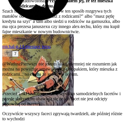
była zadowolona.
Przypomniałem jej, że też mieszka
z rodzicami w domu.
Szach mat. Uwielbiam, jak ktoś w ten sposób rozgrywa tych
matołów od "a to ty mieszkasz z rodzicami?" albo "masz pętlę
kredytu na szyi" a sam albo siedzi u rodziców na garnuszku, albo
ma ojca prezesa januszexu czy innego alex-techu, który mu kupił
fajne mieszkanie w nowym budownictwie.
michal-g-1
3 miesiące temu
7
@WatluszPierwszy
nie jestem laską, niemniej nie rozumiem jak
można na poważnie umawiać się z chłopakiem, który mieszka z
rodzicami... no chyba że jest się w liceum.
Przecież laski szukają przede wszystkim samodzielnych facetów i
przede wszystkim obawiają się że ich facet nie jest odcięty
pępowiną od mamusi.
Oczywiście wszyscy faceci zgrywają twardzieli, ale później różnie
to wychodzi