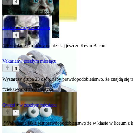
4
@Evivalarte
sto lat młoda
notak
w zeszłym miesiącu
4
@Evivalarte
Urodziny ma dzisiaj jeszcze Kevin Bacon
Vakarian
w zeszłym miesiącu
9
Wystarczy grupa 23 osób, żeby prawdopodobieństwo, że znajdą się t
#ciekawostki
#matematyka
Qwapi
★
w zeszłym miesiącu
1
@Vakarian
a jakie jest prawdopodobienstwo że w klasie w liceum z k