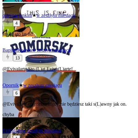
ostrynacienkim
★
w zeszłym miesiącu
4
sto lat sto lat itd.
BapitanKomba
w zeszłym miesiącu
13
@Evivalarte
Sto (L)at
Eviva(L)arte
!
Opornik
★
w zeszłym miesiącu
6
@Evivalarte
co gorsza nigdy nie będziesz taki s(L)awny jak on.
chyba
Evivalarte
w zeszłym miesiącu