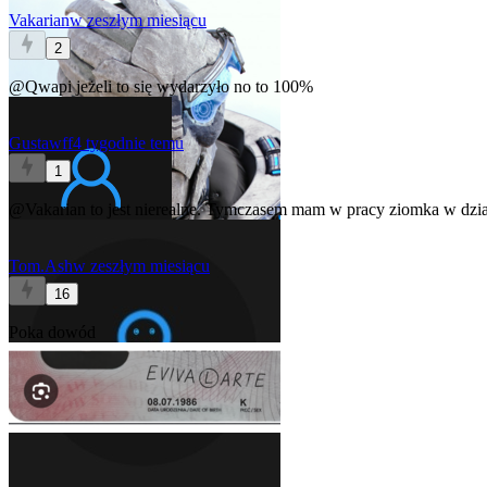
Vakarian
w zeszłym miesiącu
2
@Qwapi
jeżeli to się wydarzyło no to 100%
Gustawff
4 tygodnie temu
1
@Vakarian
to jest nierealne. Tymczasem mam w pracy ziomka w dzial
Tom.Ash
w zeszłym miesiącu
16
Poka dowód