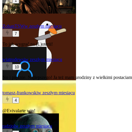
1
@Opornik
totalnie
ZohanTSW
w zeszłym miesiącu
7
To jak wygrać na (L)oterii!
wiatrodewsi
w zeszłym miesiącu
10
No i pięknie. Najlepszego! Ja też mam urodziny z wielkimi postacia
tomasz-frankowski
w zeszłym miesiącu
4
@Evivalarte
win!
radziol
w zeszłym miesiącu