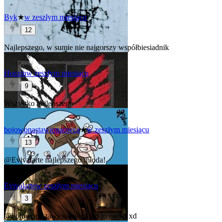
Byk
★
w zeszłym miesiącu
12
Najlepszego, w sumie nie najgorszy współbiesiadnik
Hoszin
w zeszłym miesiącu
9
Wszystko najlepszego
bojowonastawionaowca
★
w zeszłym miesiącu
13
@Evivalarte
najlepszego młoda!
Evivalarte
w zeszłym miesiącu
3
@bojowonastawionaowca
kto to mówi xd