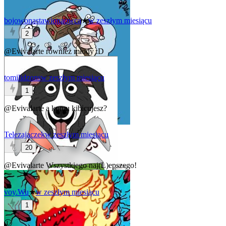
bojowonastawionaowca
★
w zeszłym miesiącu
2
@Evivalarte
również młody :D
tomilidzons
w zeszłym miesiącu
1
@Evivalarte
a komu kibicujesz?
Telezajaczek
w zeszłym miesiącu
20
@Evivalarte
Wszystkiego naj(L)epszego!
voy.Wu
★
w zeszłym miesiącu
1
Ⓛ