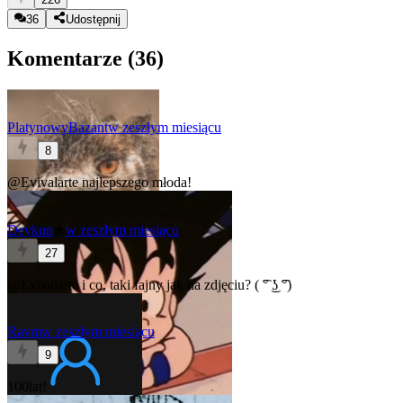
36
Udostępnij
Komentarze (
36
)
PlatynowyBazant
w zeszłym miesiącu
8
@Evivalarte
najlepszego młoda!
Deykun
★
w zeszłym miesiącu
27
@Evivalarte
i co, taki fajny jak na zdjęciu? ( ͡° ͜ʖ ͡°)
Ravm
w zeszłym miesiącu
9
100lat!