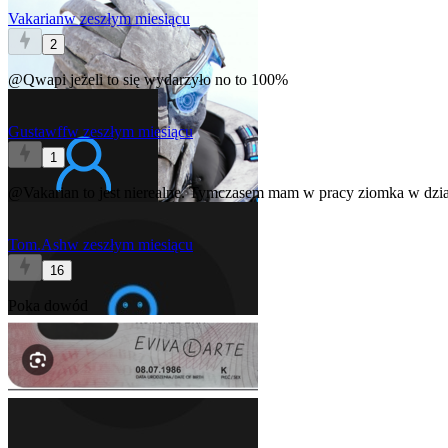
Vakarian
w zeszłym miesiącu
2
@Qwapi
jeżeli to się wydarzyło no to 100%
Gustawff
w zeszłym miesiącu
1
@Vakarian
to jest nierealne. Tymczasem mam w pracy ziomka w dzial
Tom.Ash
w zeszłym miesiącu
16
Poka dowód