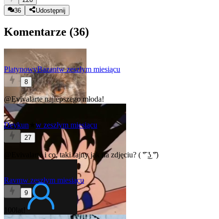
36
Udostępnij
Komentarze (
36
)
PlatynowyBazant
w zeszłym miesiącu
8
@Evivalarte
najlepszego młoda!
Deykun
★
w zeszłym miesiącu
27
@Evivalarte
i co, taki fajny jak na zdjęciu? ( ͡° ͜ʖ ͡°)
Ravm
w zeszłym miesiącu
9
100lat!