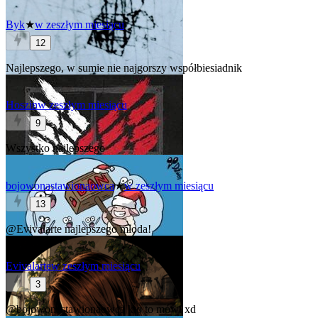
Byk
★
w zeszłym miesiącu
12
Najlepszego, w sumie nie najgorszy współbiesiadnik
Hoszin
w zeszłym miesiącu
9
Wszystko najlepszego
bojowonastawionaowca
★
w zeszłym miesiącu
13
@Evivalarte
najlepszego młoda!
Evivalarte
w zeszłym miesiącu
3
@bojowonastawionaowca
kto to mówi xd