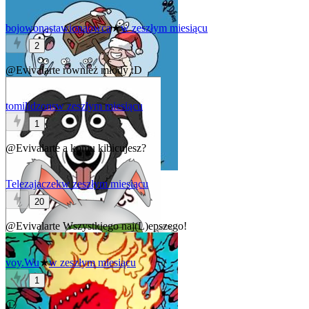
bojowonastawionaowca
★
w zeszłym miesiącu
2
@Evivalarte
również młody :D
tomilidzons
w zeszłym miesiącu
1
@Evivalarte
a komu kibicujesz?
Telezajaczek
w zeszłym miesiącu
20
@Evivalarte
Wszystkiego naj(L)epszego!
voy.Wu
★
w zeszłym miesiącu
1
Ⓛ