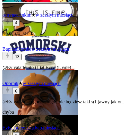
ostrynacienkim
★
w zeszłym miesiącu
4
sto lat sto lat itd.
BapitanKomba
w zeszłym miesiącu
13
@Evivalarte
Sto (L)at
Eviva(L)arte
!
Opornik
★
w zeszłym miesiącu
6
@Evivalarte
co gorsza nigdy nie będziesz taki s(L)awny jak on.
chyba
Evivalarte
w zeszłym miesiącu