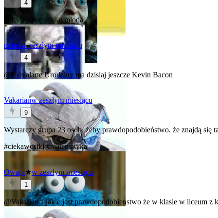
4
@Evivalarte
sto lat młoda
notak
w zeszłym miesiącu
4
@Evivalarte
Urodziny ma dzisiaj jeszcze Kevin Bacon
Vakarian
w zeszłym miesiącu
9
Wystarczy grupa 23 osób, żeby prawdopodobieństwo, że znajdą się t
#ciekawostki
#matematyka
Qwapi
★
w zeszłym miesiącu
1
@Vakarian
a jakie jest prawdopodobienstwo że w klasie w liceum z k