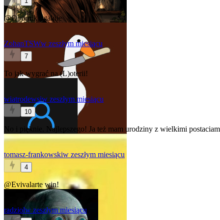
1
@Opornik
totalnie
ZohanTSW
w zeszłym miesiącu
7
To jak wygrać na (L)oterii!
wiatrodewsi
w zeszłym miesiącu
10
No i pięknie. Najlepszego! Ja też mam urodziny z wielkimi postacia
tomasz-frankowski
w zeszłym miesiącu
4
@Evivalarte
win!
radziol
w zeszłym miesiącu