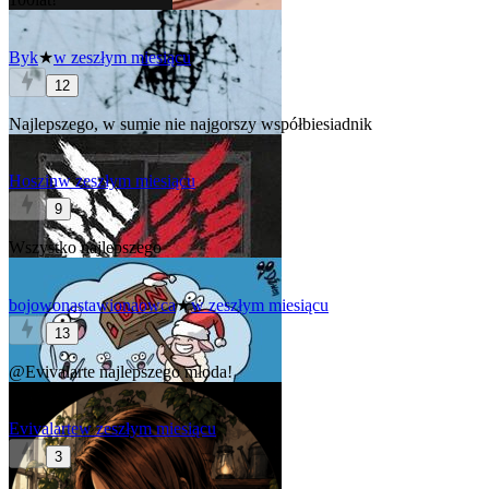
Byk
★
w zeszłym miesiącu
12
Najlepszego, w sumie nie najgorszy współbiesiadnik
Hoszin
w zeszłym miesiącu
9
Wszystko najlepszego
bojowonastawionaowca
★
w zeszłym miesiącu
13
@Evivalarte
najlepszego młoda!
Evivalarte
w zeszłym miesiącu
3