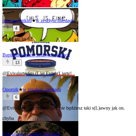
Ⓛ
ostrynacienkim
★
w zeszłym miesiącu
4
sto lat sto lat itd.
BapitanKomba
w zeszłym miesiącu
13
@Evivalarte
Sto (L)at
Eviva(L)arte
!
Opornik
★
w zeszłym miesiącu
6
@Evivalarte
co gorsza nigdy nie będziesz taki s(L)awny jak on.
chyba
Evivalarte
w zeszłym miesiącu