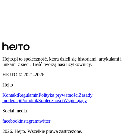
Hejto.pl to społeczność, która dzieli się historiami, artykułami i
linkami z sieci. Treść tworzą nasi użytkownicy.
HEJTO © 2021-
2026
Hejto
Kontakt
Regulamin
Polityka prywatności
Zasady
moderacji
Poradnik
Społeczności
Wspierający
Social media
facebook
instagram
twitter
2026
. Hejto. Wszelkie prawa zastrzeżone.