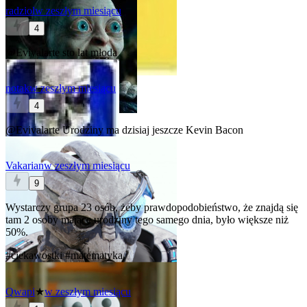
radziol
w zeszłym miesiącu
4
@Evivalarte
sto lat młoda
notak
w zeszłym miesiącu
4
@Evivalarte
Urodziny ma dzisiaj jeszcze Kevin Bacon
Vakarian
w zeszłym miesiącu
9
Wystarczy grupa 23 osób, żeby prawdopodobieństwo, że znajdą się
tam 2 osoby mające urodziny tego samego dnia, było większe niż
50%.
#ciekawostki
#matematyka
Qwapi
★
w zeszłym miesiącu