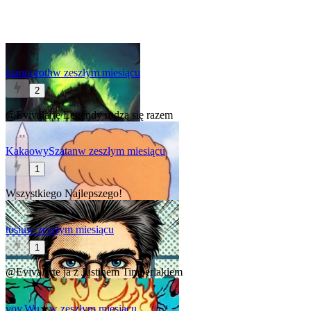
mannoroth
w zeszłym miesiącu
2
@Evivalarte
Legendy rodzą się razem
KakaowySzatan
w zeszłym miesiącu
1
Wszystkiego Najlepszego!
tosiu
w zeszłym miesiącu
1
@Evivalarte
ja z Justinem Timberlakiem
voy.Wu
★
w zeszłym miesiącu