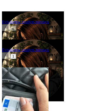
Evivalarte
w zeszłym miesiącu
0
@Tom.Ash
później
Evivalarte
w zeszłym miesiącu
1
@Tom.Ash