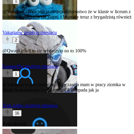
1
@Vakarian
a jakie jest prawdopodobienstwo że w klasie w liceum z
koleżanką mieliśmy tak samo. I W pracy teraz z brygadzistą również
Vakarian
w zeszłym miesiącu
2
@Qwapi
jeżeli to się wydarzyło no to 100%
Gustawff
w zeszłym miesiącu
1
@Vakarian
to jest nierealne. Tymczasem mam w pracy ziomka w
dziale 8-osobowym co się urodził 4 listopada jak ja
Tom.Ash
w zeszłym miesiącu
16
Poka dowód