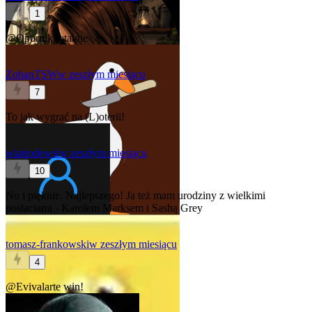
1
@Opornik
totalnie
ZohanTSW
w zeszłym miesiącu
7
To jak wygrać na (L)oterii!
wiatrodewsi
w zeszłym miesiącu
10
No i pięknie. Najlepszego! Ja też mam urodziny z wielkimi
postaciami - Karolem Marksem i Sashą Grey
tomasz-frankowski
w zeszłym miesiącu
4
@Evivalarte
win!