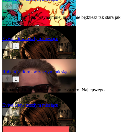
0
sto Ⓛat! pamiętaj, przynajmniej nigdy nie będziesz tak stara jak
LEGIA.
Evivalarte
w zeszłym miesiącu
1
@voy.Wu
hehe
RobertCalifornia
w zeszłym miesiącu
1
Ja mam z Trumpem więc w sumie zazdro. Najlepszego
Evivalarte
w zeszłym miesiącu
0
@RobertCalifornia
a dziękuję