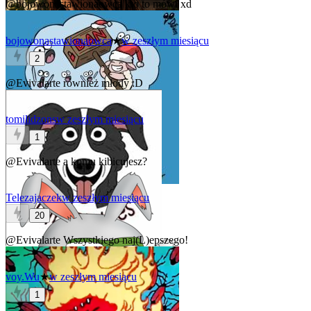
@bojowonastawionaowca
kto to mówi xd
bojowonastawionaowca
★
w zeszłym miesiącu
2
@Evivalarte
również młody :D
tomilidzons
w zeszłym miesiącu
1
@Evivalarte
a komu kibicujesz?
Telezajaczek
w zeszłym miesiącu
20
@Evivalarte
Wszystkiego naj(L)epszego!
voy.Wu
★
w zeszłym miesiącu
1