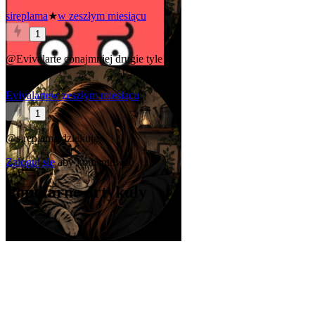
sireplama
★
w zeszłym miesiącu
1
@Evivalarte
conajmniej drugie tyle!
Evivalarte
w zeszłym miesiącu
1
@sireplama
dziękuję
Zaloguj się
aby komentować
Popularne artykuły