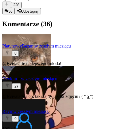
226
36
Udostępnij
Komentarze (
36
)
PlatynowyBazant
w zeszłym miesiącu
8
@Evivalarte
najlepszego młoda!
Deykun
★
w zeszłym miesiącu
27
@Evivalarte
i co, taki fajny jak na zdjęciu? ( ͡° ͜ʖ ͡°)
Ravm
w zeszłym miesiącu
9
100lat!