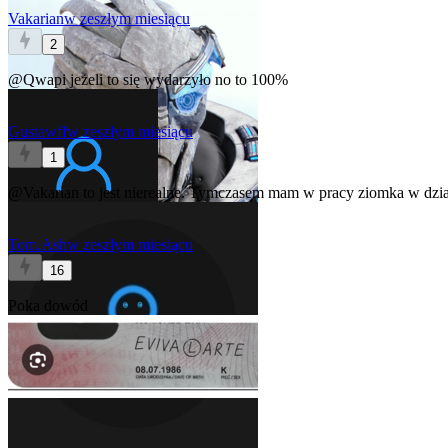
Vakarian
w zeszłym miesiącu
2
@Qwapi
jeżeli to się wydarzyło no to 100%
Gustawff
w zeszłym miesiącu
1
@Vakarian
to jest nierealne. Tymczasem mam w pracy ziomka w dzial
Tom.Ash
w zeszłym miesiącu
16
Poka dowód