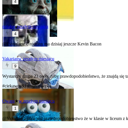
4
@Evivalarte
sto lat młoda
notak
w zeszłym miesiącu
4
@Evivalarte
Urodziny ma dzisiaj jeszcze Kevin Bacon
Vakarian
w zeszłym miesiącu
9
Wystarczy grupa 23 osób, żeby prawdopodobieństwo, że znajdą się t
#ciekawostki
#matematyka
Qwapi
★
w zeszłym miesiącu
1
@Vakarian
a jakie jest prawdopodobienstwo że w klasie w liceum z k