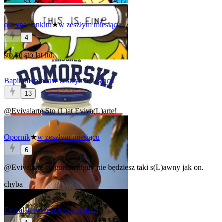
ostrynacienkim
★
w zeszłym miesiącu
4
sto lat sto lat itd.
BapitanKomba
w zeszłym miesiącu
13
@Evivalarte
Sto (L)at
Eviva(L)arte
!
Opornik
★
w zeszłym miesiącu
6
@Evivalarte
co gorsza nigdy nie będziesz taki s(L)awny jak on.
chyba
Evivalarte
w zeszłym miesiącu