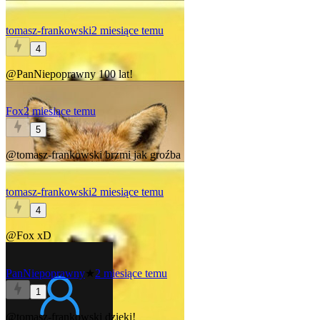
tomasz-frankowski
2 miesiące temu
4
@PanNiepoprawny
100 lat!
Fox
2 miesiące temu
5
@tomasz-frankowski
brzmi jak groźba
tomasz-frankowski
2 miesiące temu
4
@Fox
xD
PanNiepoprawny
★
2 miesiące temu
1
@tomasz-frankowski
dzięki!