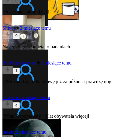
0
@ostrynacienkim
dzięki!
Shivaa
★
2 miesiące temu
9
Najlepszego!
Pamiętaj o badaniach
PanNiepoprawny
★
2 miesiące temu
1
@Shivaa
dzięki! Na głowę już za późno - sprawdzę nogi
skorpion
2 miesiące temu
4
@PanNiepoprawny
40 lat obywatela więcej!
radziol
2 miesiące temu