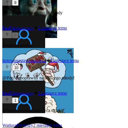
9
@PanNiepoprawny
sto lat młody
PanNiepoprawny
★
2 miesiące temu
0
@radziol
dzięki!
bojowonastawionaowca
★
2 miesiące temu
10
@PanNiepoprawny
najlepszego młody!
PanNiepoprawny
★
2 miesiące temu
1
@bojowonastawionaowca
dzięki!
WatluszPierwszy
2 miesiące temu