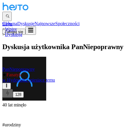
Główna
Dyskusje
Najnowsze
Społeczności
Hejto
>
Wpisy
Zaloguj się
>
Dyskusja
Dyskusja użytkownika
PanNiepoprawny
PanNiepoprawny
★
Fanatyk
w
Hydepark
2 miesiące temu
128
40 lat minęło
#urodziny