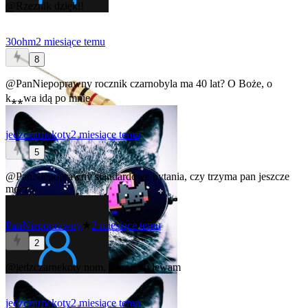
@Rzeznik
dzięki!
30ohm
2 miesiące temu
8
@PanNiepoprawny
rocznik czarnobyla ma 40 lat? O Boże, o
k⁎⁎wa idą po mnie
jedzczarnekoty
2 miesiące temu
5
@PanNiepoprawny
standardowe pytania, czy trzyma pan jeszcze
mocz?
PanNiepoprawny
★
2 miesiące temu
2
@jedzczarnekoty
nom, a rano wylewam
jedzczarnekoty
2 miesiące temu