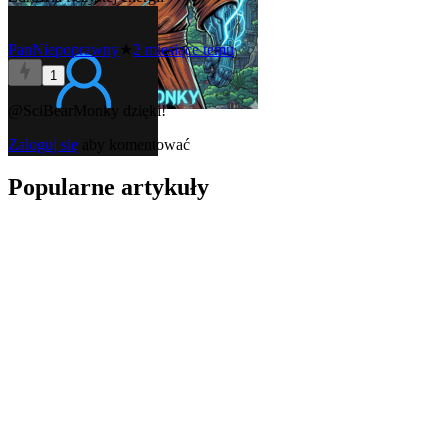
PanNiepoprawny
★
2 miesiące temu
1
@SciBearMonky
dzięki!
Zaloguj się
aby komentować
Popularne artykuły