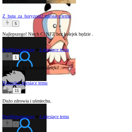
@Fox
dzięki!
Z_buta_za_horyzont
2 miesiące temu
5
Najlepszego! Niech Ci NFZ bez kolejek będzie
.
PanNiepoprawny
★
2 miesiące temu
1
@Z_buta_za_horyzont
dzięki!
Rzeznik
2 miesiące temu
11
Dużo zdrowia i uśmiechu.
PanNiepoprawny
★
2 miesiące temu
0