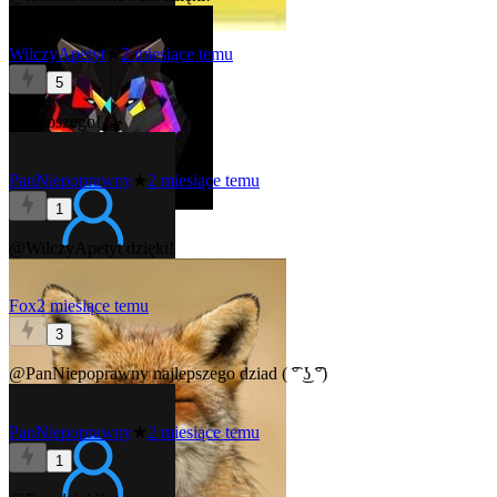
WilczyApetyt
★
2 miesiące temu
5
Najlepszego! 🥳
PanNiepoprawny
★
2 miesiące temu
1
@WilczyApetyt
dzięki!
Fox
2 miesiące temu
3
@PanNiepoprawny
najlepszego dziad ( ͡° ͜ʖ ͡°)
PanNiepoprawny
★
2 miesiące temu
1