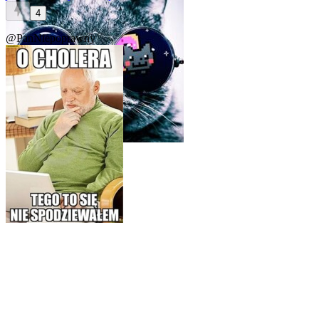
4
@PanNiepoprawny