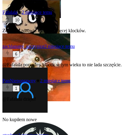
Fafalala
★
2 miesiące temu
10
Zdrowia, zdrowia i jeszcze więcej klocków.
zachlapany_szczypior
2 miesiące temu
6
@Fafalala
porządny klocek w tym wieku to nie lada szczęście.
PanNiepoprawny
★
2 miesiące temu
1
@Fafalala
dzięki!
No kupiłem nowe