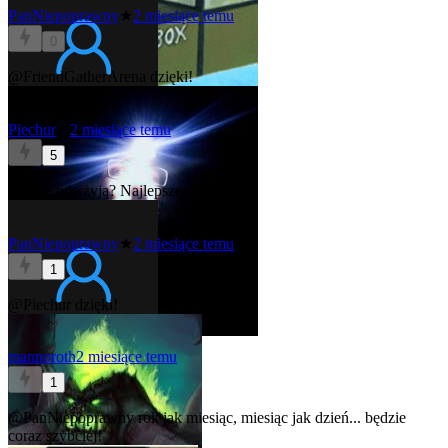
PanNiepoprawny
★
2 miesiące temu
0
@FriendGatherArena
dzięki!
Piechur
★
2 miesiące temu
5
Ludzie tyle żyją? Najlepszego
PanNiepoprawny
★
2 miesiące temu
1
@Piechur
dzięki!
mannoroth
2 miesiące temu
1
@PanNiepoprawny
rok jak miesiąc, miesiąc jak dzień... będzie
coraz szybciej!