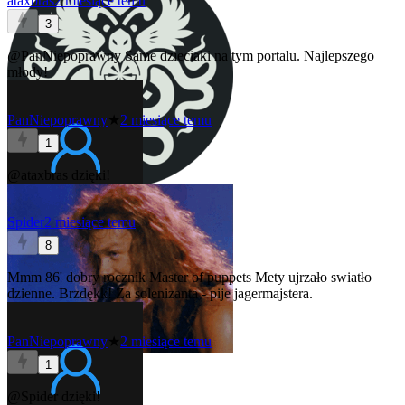
ataxbras
2 miesiące temu
3
@PanNiepoprawny
Same dzieciaki na tym portalu. Najlepszego
młody!
PanNiepoprawny
★
2 miesiące temu
1
@ataxbras
dzięki!
Spider
2 miesiące temu
8
Mmm 86' dobry rocznik Master of puppets Mety ujrzało swiatło
dzienne. Brzdękk! Za solenizanta - pije jagermajstera.
PanNiepoprawny
★
2 miesiące temu
1
@Spider
dzięki!