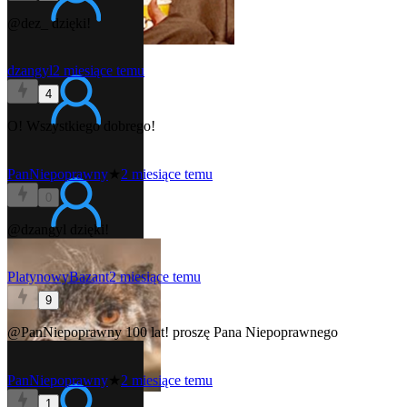
@dez_
dzięki!
dzangyl
2 miesiące temu
4
O! Wszystkiego dobrego!
PanNiepoprawny
★
2 miesiące temu
0
@dzangyl
dzięki!
PlatynowyBazant
2 miesiące temu
9
@PanNiepoprawny
100 lat! proszę Pana Niepoprawnego
PanNiepoprawny
★
2 miesiące temu
1