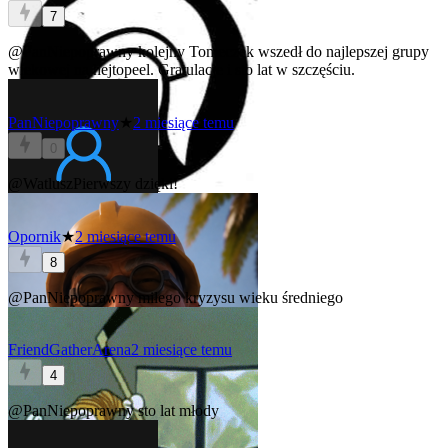
7
@PanNiepoprawny
kolejny Tomeczek wszedł do najlepszej grupy
wiekowej na hejtopeel. Gratulacje i sto lat w szczęściu.
PanNiepoprawny
★
2 miesiące temu
0
@WatluszPierwszy
dzięki!
Opornik
★
2 miesiące temu
8
@PanNiepoprawny
miłego kryzysu wieku średniego
FriendGatherArena
2 miesiące temu
4
@PanNiepoprawny
sto lat młody