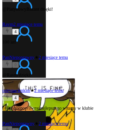
@PlatynowyBazant
dzięki!
Ravm
2 miesiące temu
4
100 lat!
PanNiepoprawny
★
2 miesiące temu
0
@Ravm
dzięki!
ostrynacienkim
★
2 miesiące temu
4
@PanNiepoprawny
najlepszego witamy w klubie
PanNiepoprawny
★
2 miesiące temu