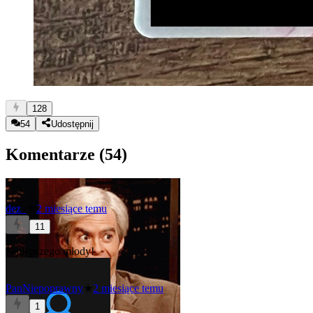
128
54
Udostępnij
Komentarze (
54
)
dez_
★
2 miesiące temu
11
Najlepszego młody!
PanNiepoprawny
★
2 miesiące temu
1