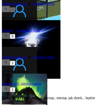
PanNiepoprawny
★
2 miesiące temu
0
@FriendGatherArena
dzięki!
Piechur
★
2 miesiące temu
5
Ludzie tyle żyją? Najlepszego
PanNiepoprawny
★
2 miesiące temu
1
@Piechur
dzięki!
mannoroth
2 miesiące temu
1
@PanNiepoprawny
rok jak miesiąc, miesiąc jak dzień... będzie
coraz szybciej!