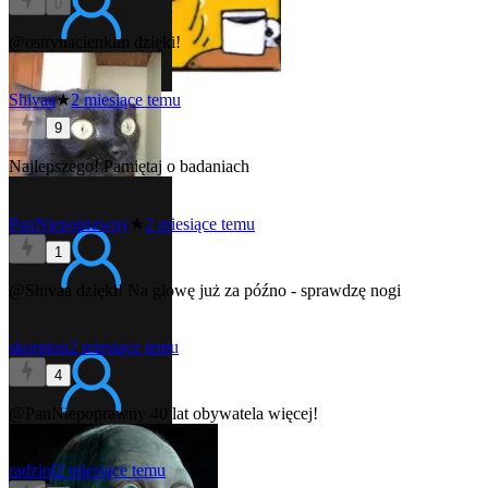
0
@ostrynacienkim
dzięki!
Shivaa
★
2 miesiące temu
9
Najlepszego!
Pamiętaj o badaniach
PanNiepoprawny
★
2 miesiące temu
1
@Shivaa
dzięki! Na głowę już za późno - sprawdzę nogi
skorpion
2 miesiące temu
4
@PanNiepoprawny
40 lat obywatela więcej!
radziol
2 miesiące temu