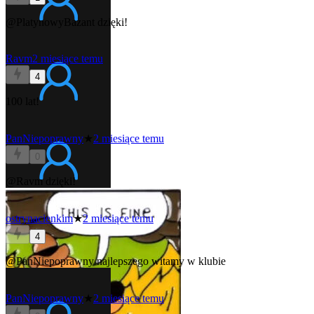
@PlatynowyBazant
dzięki!
Ravm
2 miesiące temu
4
100 lat!
PanNiepoprawny
★
2 miesiące temu
0
@Ravm
dzięki!
ostrynacienkim
★
2 miesiące temu
4
@PanNiepoprawny
najlepszego witamy w klubie
PanNiepoprawny
★
2 miesiące temu