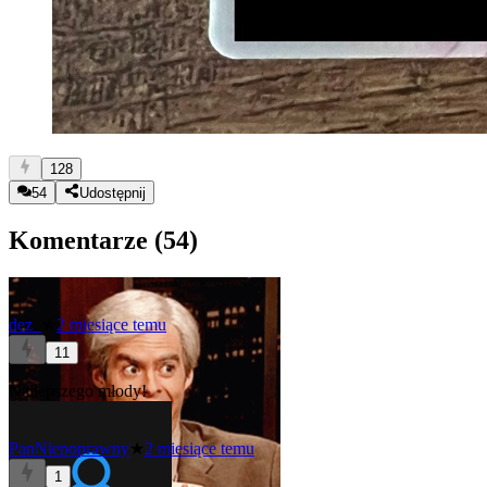
128
54
Udostępnij
Komentarze (
54
)
dez_
★
2 miesiące temu
11
Najlepszego młody!
PanNiepoprawny
★
2 miesiące temu
1