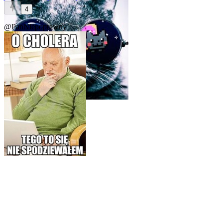
4
@PanNiepoprawny