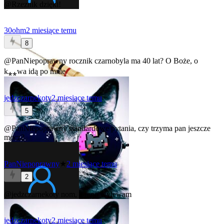
@Rzeznik
dzięki!
30ohm
2 miesiące temu
8
@PanNiepoprawny
rocznik czarnobyla ma 40 lat? O Boże, o
k⁎⁎wa idą po mnie
jedzczarnekoty
2 miesiące temu
5
@PanNiepoprawny
standardowe pytania, czy trzyma pan jeszcze
mocz?
PanNiepoprawny
★
2 miesiące temu
2
@jedzczarnekoty
nom, a rano wylewam
jedzczarnekoty
2 miesiące temu