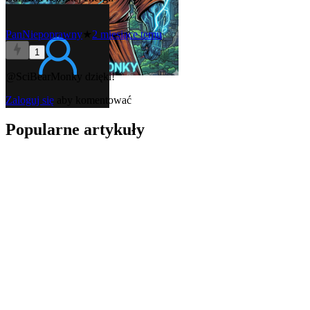
PanNiepoprawny
★
2 miesiące temu
1
@SciBearMonky
dzięki!
Zaloguj się
aby komentować
Popularne artykuły