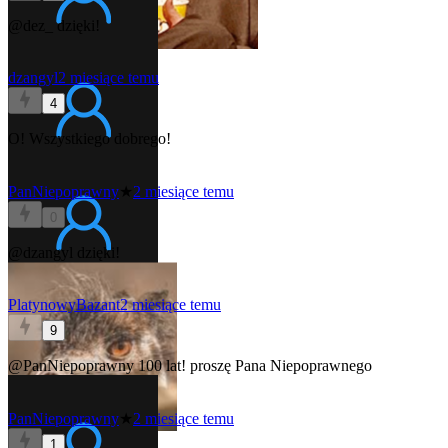
@dez_
dzięki!
dzangyl
2 miesiące temu
4
O! Wszystkiego dobrego!
PanNiepoprawny
★
2 miesiące temu
0
@dzangyl
dzięki!
PlatynowyBazant
2 miesiące temu
9
@PanNiepoprawny
100 lat! proszę Pana Niepoprawnego
PanNiepoprawny
★
2 miesiące temu
1