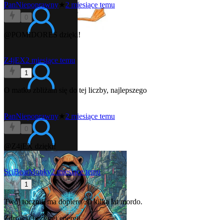
PanNiepoprawny
★
2 miesiące temu
0
@POMIDORES
dzięki!
Z4jEX
2 miesiące temu
1
O matko zbliżam się do tej liczby, najlepszego
PanNiepoprawny
★
2 miesiące temu
0
@Z4jEX
dzięki!
SciBearMonky
2 miesiące temu
1
Twój rocznik ma dopiero 30 kilka lat mordo.
Zdrowia i czystej energii