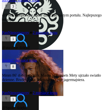
ataxbras
2 miesiące temu
3
@PanNiepoprawny
Same dzieciaki na tym portalu. Najlepszego
młody!
PanNiepoprawny
★
2 miesiące temu
1
@ataxbras
dzięki!
Spider
2 miesiące temu
8
Mmm 86' dobry rocznik Master of puppets Mety ujrzało swiatło
dzienne. Brzdękk! Za solenizanta - pije jagermajstera.
PanNiepoprawny
★
2 miesiące temu
1
@Spider
dzięki!