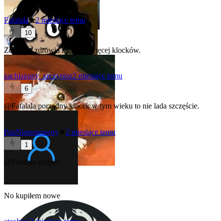
Fafalala
★
2 miesiące temu
10
Zdrowia, zdrowia i jeszcze więcej klocków.
zachlapany_szczypior
2 miesiące temu
6
@Fafalala
porządny klocek w tym wieku to nie lada szczęście.
PanNiepoprawny
★
2 miesiące temu
1
@Fafalala
dzięki!
No kupiłem nowe