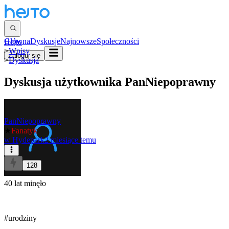
Główna
Dyskusje
Najnowsze
Społeczności
Hejto
>
Wpisy
Zaloguj się
>
Dyskusja
Dyskusja użytkownika
PanNiepoprawny
PanNiepoprawny
★
Fanatyk
w
Hydepark
2 miesiące temu
128
40 lat minęło
#urodziny