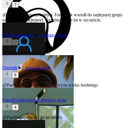
7
@PanNiepoprawny
kolejny Tomeczek wszedł do najlepszej grupy
wiekowej na hejtopeel. Gratulacje i sto lat w szczęściu.
PanNiepoprawny
★
2 miesiące temu
0
@WatluszPierwszy
dzięki!
Opornik
★
2 miesiące temu
8
@PanNiepoprawny
miłego kryzysu wieku średniego
FriendGatherArena
2 miesiące temu
4
@PanNiepoprawny
sto lat młody