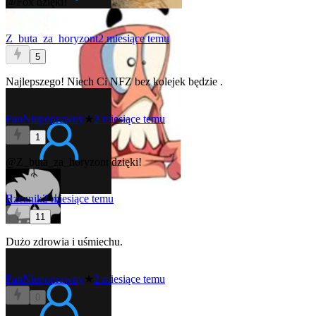
@Fox
dzięki!
Z_buta_za_horyzont
2 miesiące temu
5
Najlepszego! Niech Ci NFZ bez kolejek będzie
.
PanNiepoprawny
★
2 miesiące temu
1
@Z_buta_za_horyzont
dzięki!
Rzeznik
2 miesiące temu
11
Dużo zdrowia i uśmiechu.
PanNiepoprawny
★
2 miesiące temu
0