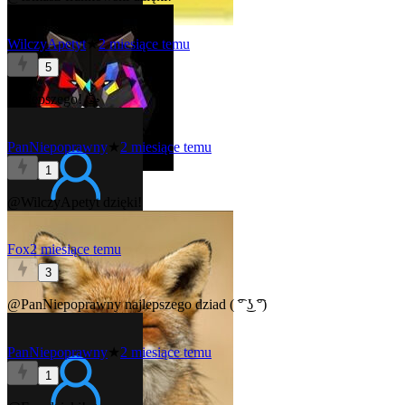
WilczyApetyt
★
2 miesiące temu
5
Najlepszego! 🥳
PanNiepoprawny
★
2 miesiące temu
1
@WilczyApetyt
dzięki!
Fox
2 miesiące temu
3
@PanNiepoprawny
najlepszego dziad ( ͡° ͜ʖ ͡°)
PanNiepoprawny
★
2 miesiące temu
1