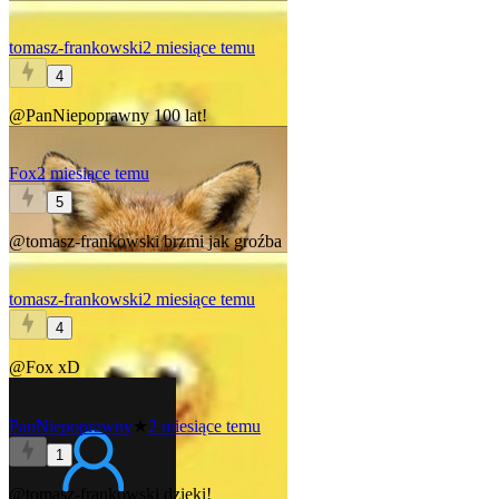
tomasz-frankowski
2 miesiące temu
4
@PanNiepoprawny
100 lat!
Fox
2 miesiące temu
5
@tomasz-frankowski
brzmi jak groźba
tomasz-frankowski
2 miesiące temu
4
@Fox
xD
PanNiepoprawny
★
2 miesiące temu
1
@tomasz-frankowski
dzięki!