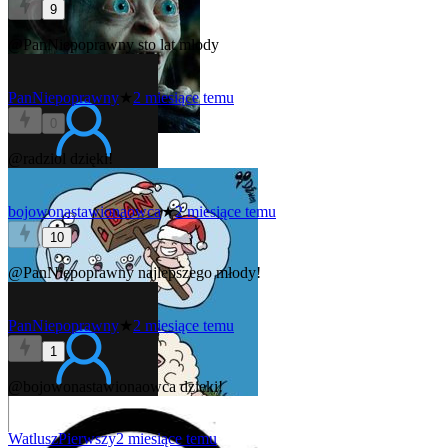
9
@PanNiepoprawny
sto lat młody
PanNiepoprawny
★
2 miesiące temu
0
@radziol
dzięki!
bojowonastawionaowca
★
2 miesiące temu
10
@PanNiepoprawny
najlepszego młody!
PanNiepoprawny
★
2 miesiące temu
1
@bojowonastawionaowca
dzięki!
WatluszPierwszy
2 miesiące temu