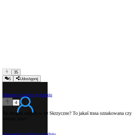
35
5
Udostępnij
Ravm
w zeszłym tygodniu
4
Na drugim zdjęciu w tle Skrzyczne? To jakaś trasa oznakowana czy
własny plan?
dzangyl
w zeszłym tygodniu