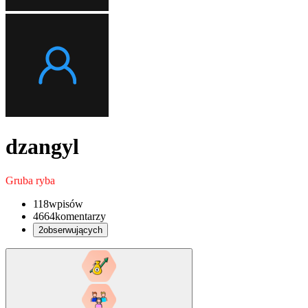
dzangyl
Gruba ryba
118
wpisów
4664
komentarzy
2
obserwujących