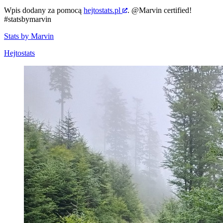
Wpis dodany za pomocą
hejtostats.pl
.
@Marvin
certified!
#statsbymarvin
Stats by Marvin
Hejtostats