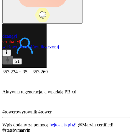
dzangyl
Gruba ryba
w
Rowerowy Równik
wczoraj
21
353 234 + 35 = 353 269
Aktywna regeneracja, a wpadają PB xd
#rowerowyrownik
#rower
Wpis dodany za pomocą
hejtostats.pl
.
@Marvin
certified!
#statsbymarvin