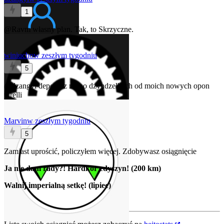
1
@Ravm
własny plan. Tak, to Skrzyczne.
winiucho
w zeszłym tygodniu
5
@dzangyl
depczesz mi po dzyndzelkach od moich nowych opon
pirelli
Marvin
w zeszłym tygodniu
5
Zamiast uprościć, policzyłem więcej. Zdobywasz osiągnięcie
Ja nie dam rady?! Hardkor edyszyn! (200 km)
Walnij imperialną setkę! (lipiec)