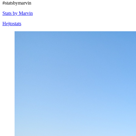
#statsbymarvin
Stats by Marvin
Hejtostats