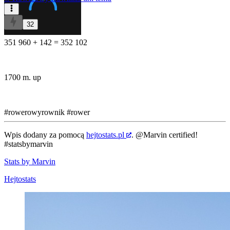
32
351 960 + 142 = 352 102
1700 m. up
#rowerowyrownik
#rower
Wpis dodany za pomocą
hejtostats.pl
.
@Marvin
certified!
#statsbymarvin
Stats by Marvin
Hejtostats