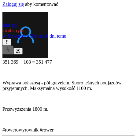
Zaloguj się
aby komentować
dzangyl
Gruba ryba
w
Rowerowy Równik
4 dni temu
25
351 369 + 108 = 351 477
Wyprawa pół szosą - pół gravelem. Sporo leśnych podjazdów,
przyjemnych. Maksymalna wysokość 1100 m.
Przewyższenia 1800 m.
#rowerowyrownik
#rower