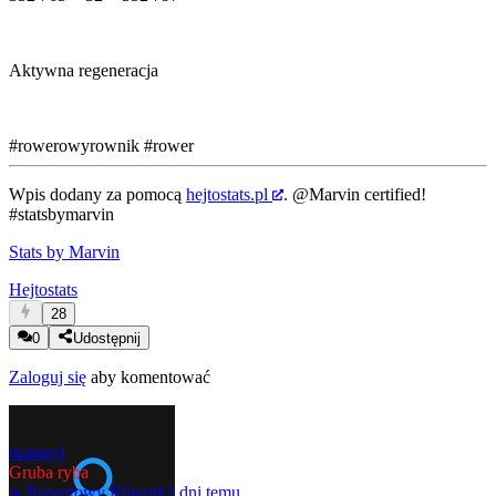
Aktywna regeneracja
#rowerowyrownik
#rower
Wpis dodany za pomocą
hejtostats.pl
.
@Marvin
certified!
#statsbymarvin
Stats by Marvin
Hejtostats
28
0
Udostępnij
Zaloguj się
aby komentować
dzangyl
Gruba ryba
w
Rowerowy Równik
3 dni temu