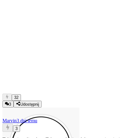
32
3
Udostępnij
Marvin
3 dni temu
3