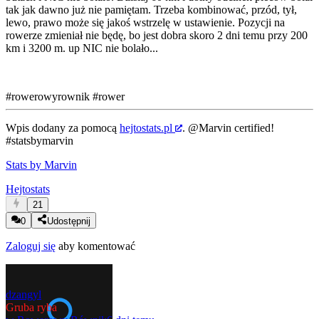
tak jak dawno już nie pamiętam. Trzeba kombinować, przód, tył,
lewo, prawo może się jakoś wstrzelę w ustawienie. Pozycji na
rowerze zmieniał nie będę, bo jest dobra skoro 2 dni temu przy 200
km i 3200 m. up NIC nie bolało...
#rowerowyrownik
#rower
Wpis dodany za pomocą
hejtostats.pl
.
@Marvin
certified!
#statsbymarvin
Stats by Marvin
Hejtostats
21
0
Udostępnij
Zaloguj się
aby komentować
dzangyl
Gruba ryba