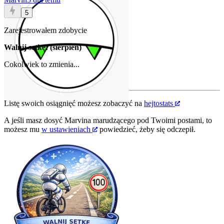
5
Zarejestrowałem zdobycie
Walnij setkę! (sierpień)
Cokolwiek to zmienia...
Listę swoich osiągnięć możesz zobaczyć na
hejtostats
A jeśli masz dosyć Marvina marudzącego pod Twoimi postami, to
możesz mu
w ustawieniach
powiedzieć, żeby się odczepił.