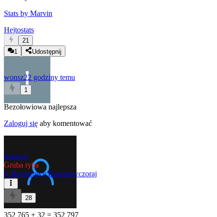
Stats by Marvin
Hejtostats
21
1
Udostępnij
wonsz
22 godziny temu
1
Bezołowiowa najlepsza
Zaloguj się
aby komentować
dzangyl
Gruba ryba
w
Rowerowy Równik
wczoraj
28
352 765 + 32 = 352 797