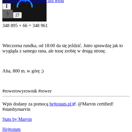
w
Rowerowy Równik
6 dni temu
27
348 895 + 66 = 348 961
Wieczorna rundka, od 18:00 da się jeździć. Jutro sprawdzę jak to
wygląda z samego rana, ale trasę zrobię w drugą stronę.
Aha, 800 m. w górę ;)
#rowerowyrownik
#rower
Wpis dodany za pomocą
hejtostats.pl
.
@Marvin
certified!
#statsbymarvin
Stats by Marvin
Hejtostats