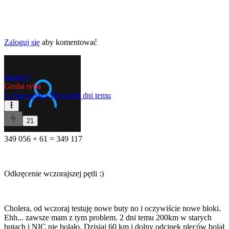
Zaloguj się
aby komentować
dzangyl
Gruba ryba
w
Rowerowy Równik
6 dni temu
21
349 056 + 61 = 349 117
Odkręcenie wczorajszej pętli :)
Cholera, od wczoraj testuję nowe buty no i oczywiście nowe bloki.
Ehh... zawsze mam z tym problem. 2 dni temu 200km w starych
butach i NIC nie bolało. Dzisiaj 60 km i dolny odcinek pleców bolał