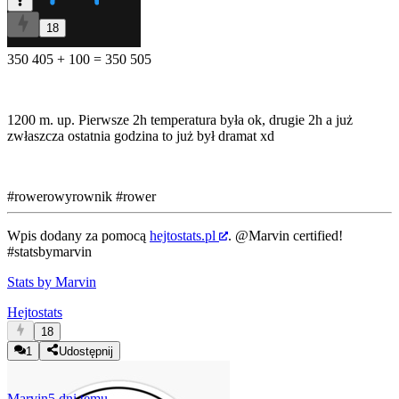
18
350 405 + 100 = 350 505
1200 m. up. Pierwsze 2h temperatura była ok, drugie 2h a już
zwłaszcza ostatnia godzina to już był dramat xd
#rowerowyrownik
#rower
Wpis dodany za pomocą
hejtostats.pl
.
@Marvin
certified!
#statsbymarvin
Stats by Marvin
Hejtostats
18
1
Udostępnij
Marvin
5 dni temu