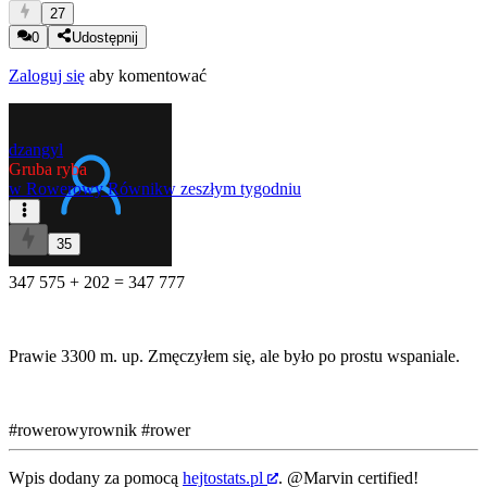
27
0
Udostępnij
Zaloguj się
aby komentować
dzangyl
Gruba ryba
w
Rowerowy Równik
w zeszłym tygodniu
35
347 575 + 202 = 347 777
Prawie 3300 m. up. Zmęczyłem się, ale było po prostu wspaniale.
#rowerowyrownik
#rower
Wpis dodany za pomocą
hejtostats.pl
.
@Marvin
certified!