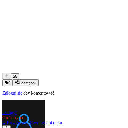
25
0
Udostępnij
Zaloguj się
aby komentować
dzangyl
Gruba ryba
w
Rowerowy Równik
5 dni temu