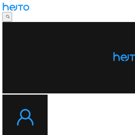
Główna
Dyskusje
Najnowsze
Społeczności
Zaloguj się