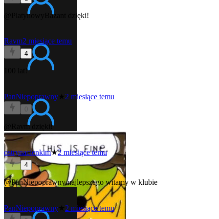
@PlatynowyBazant
dzięki!
Ravm
2 miesiące temu
4
100 lat!
PanNiepoprawny
★
2 miesiące temu
0
@Ravm
dzięki!
ostrynacienkim
★
2 miesiące temu
4
@PanNiepoprawny
najlepszego witamy w klubie
PanNiepoprawny
★
2 miesiące temu