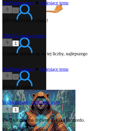
PanNiepoprawny
★
2 miesiące temu
0
@POMIDORES
dzięki!
Z4jEX
2 miesiące temu
1
O matko zbliżam się do tej liczby, najlepszego
PanNiepoprawny
★
2 miesiące temu
0
@Z4jEX
dzięki!
SciBearMonky
2 miesiące temu
1
Twój rocznik ma dopiero 30 kilka lat mordo.
Zdrowia i czystej energii