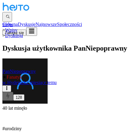
Główna
Dyskusje
Najnowsze
Społeczności
Hejto
>
Wpisy
Zaloguj się
>
Dyskusja
Dyskusja użytkownika
PanNiepoprawny
PanNiepoprawny
★
Fanatyk
w
Hydepark
2 miesiące temu
128
40 lat minęło
#urodziny