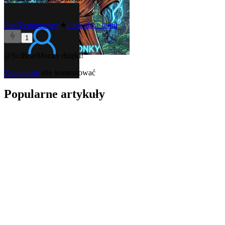
PanNiepoprawny
★
2 miesiące temu
1
@SciBearMonky
dzięki!
Zaloguj się
aby komentować
Popularne artykuły