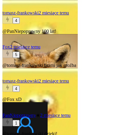
tomasz-frankowski
2 miesiące temu
4
@PanNiepoprawny
100 lat!
Fox
2 miesiące temu
5
@tomasz-frankowski
brzmi jak groźba
tomasz-frankowski
2 miesiące temu
4
@Fox
xD
PanNiepoprawny
★
2 miesiące temu
1
@tomasz-frankowski
dzięki!