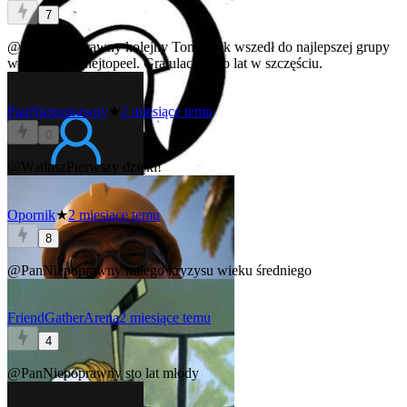
7
@PanNiepoprawny
kolejny Tomeczek wszedł do najlepszej grupy
wiekowej na hejtopeel. Gratulacje i sto lat w szczęściu.
PanNiepoprawny
★
2 miesiące temu
0
@WatluszPierwszy
dzięki!
Opornik
★
2 miesiące temu
8
@PanNiepoprawny
miłego kryzysu wieku średniego
FriendGatherArena
2 miesiące temu
4
@PanNiepoprawny
sto lat młody