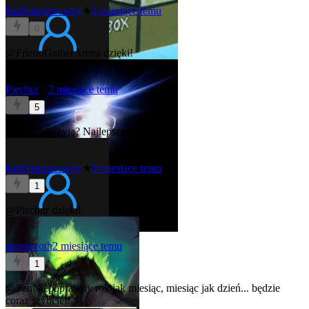
PanNiepoprawny
★
2 miesiące temu
0
@FriendGatherArena
dzięki!
Piechur
★
2 miesiące temu
5
Ludzie tyle żyją? Najlepszego
PanNiepoprawny
★
2 miesiące temu
1
@Piechur
dzięki!
mannoroth
2 miesiące temu
1
@PanNiepoprawny
rok jak miesiąc, miesiąc jak dzień... będzie
coraz szybciej!