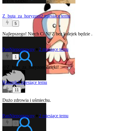
@Fox
dzięki!
Z_buta_za_horyzont
2 miesiące temu
5
Najlepszego! Niech Ci NFZ bez kolejek będzie
.
PanNiepoprawny
★
2 miesiące temu
1
@Z_buta_za_horyzont
dzięki!
Rzeznik
2 miesiące temu
11
Dużo zdrowia i uśmiechu.
PanNiepoprawny
★
2 miesiące temu
0