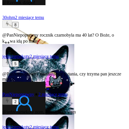
@Rzeznik
dzięki!
30ohm
2 miesiące temu
8
@PanNiepoprawny
rocznik czarnobyla ma 40 lat? O Boże, o
k⁎⁎wa idą po mnie
jedzczarnekoty
2 miesiące temu
5
@PanNiepoprawny
standardowe pytania, czy trzyma pan jeszcze
mocz?
PanNiepoprawny
★
2 miesiące temu
2
@jedzczarnekoty
nom, a rano wylewam
jedzczarnekoty
2 miesiące temu