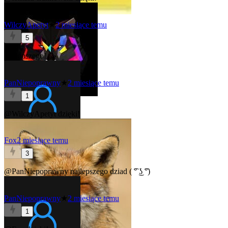
WilczyApetyt
★
2 miesiące temu
5
Najlepszego! 🥳
PanNiepoprawny
★
2 miesiące temu
1
@WilczyApetyt
dzięki!
Fox
2 miesiące temu
3
@PanNiepoprawny
najlepszego dziad ( ͡° ͜ʖ ͡°)
PanNiepoprawny
★
2 miesiące temu
1