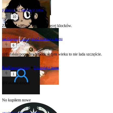
Fafalala
★
2 miesiące temu
10
Zdrowia, zdrowia i jeszcze więcej klocków.
zachlapany_szczypior
2 miesiące temu
6
@Fafalala
porządny klocek w tym wieku to nie lada szczęście.
PanNiepoprawny
★
2 miesiące temu
1
@Fafalala
dzięki!
No kupiłem nowe