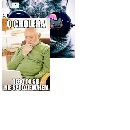
4
@PanNiepoprawny