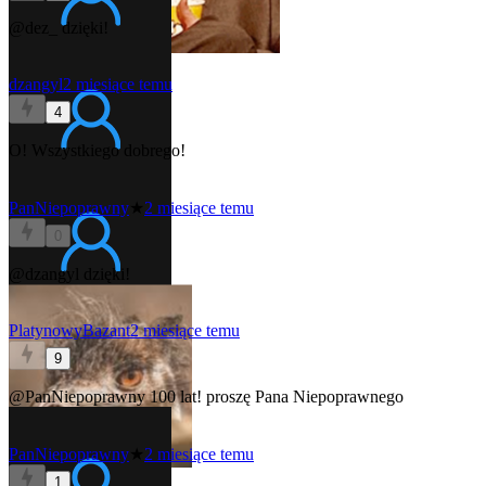
@dez_
dzięki!
dzangyl
2 miesiące temu
4
O! Wszystkiego dobrego!
PanNiepoprawny
★
2 miesiące temu
0
@dzangyl
dzięki!
PlatynowyBazant
2 miesiące temu
9
@PanNiepoprawny
100 lat! proszę Pana Niepoprawnego
PanNiepoprawny
★
2 miesiące temu
1