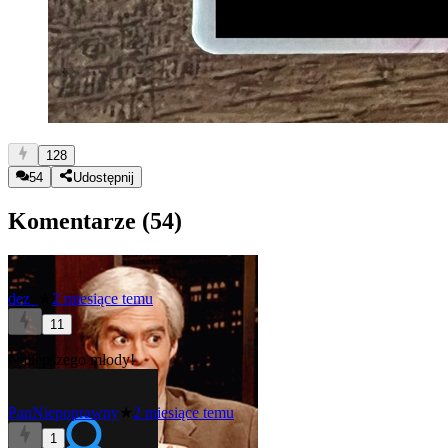
128
54
Udostępnij
Komentarze (
54
)
dez_
★
2 miesiące temu
11
Najlepszego młody!
PanNiepoprawny
★
2 miesiące temu
1