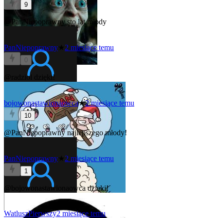
9
@PanNiepoprawny
sto lat młody
PanNiepoprawny
★
2 miesiące temu
0
@radziol
dzięki!
bojowonastawionaowca
★
2 miesiące temu
10
@PanNiepoprawny
najlepszego młody!
PanNiepoprawny
★
2 miesiące temu
1
@bojowonastawionaowca
dzięki!
WatluszPierwszy
2 miesiące temu