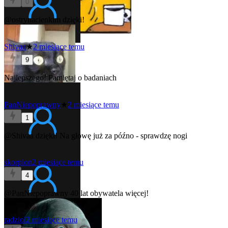
0
@ostrynacienkim
dzięki!
Shivaa
★
2 miesiące temu
9
Najlepszego!
Pamiętaj o badaniach
PanNiepoprawny
★
2 miesiące temu
1
@Shivaa
dzięki! Na głowę już za późno - sprawdzę nogi
skorpion
2 miesiące temu
4
@PanNiepoprawny
40 lat obywatela więcej!
radziol
2 miesiące temu