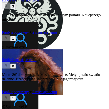
ataxbras
2 miesiące temu
3
@PanNiepoprawny
Same dzieciaki na tym portalu. Najlepszego
młody!
PanNiepoprawny
★
2 miesiące temu
1
@ataxbras
dzięki!
Spider
2 miesiące temu
8
Mmm 86' dobry rocznik Master of puppets Mety ujrzało swiatło
dzienne. Brzdękk! Za solenizanta - pije jagermajstera.
PanNiepoprawny
★
2 miesiące temu
1
@Spider
dzięki!