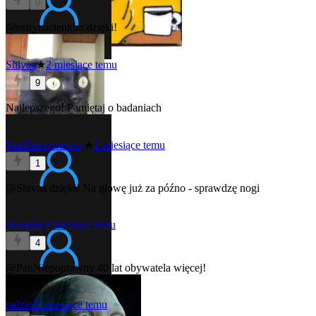
0
@ostrynacienkim
dzięki!
Shivaa
★
2 miesiące temu
9
Najlepszego!
Pamiętaj o badaniach
PanNiepoprawny
★
2 miesiące temu
1
@Shivaa
dzięki! Na głowę już za późno - sprawdzę nogi
skorpion
2 miesiące temu
4
@PanNiepoprawny
40 lat obywatela więcej!
radziol
2 miesiące temu