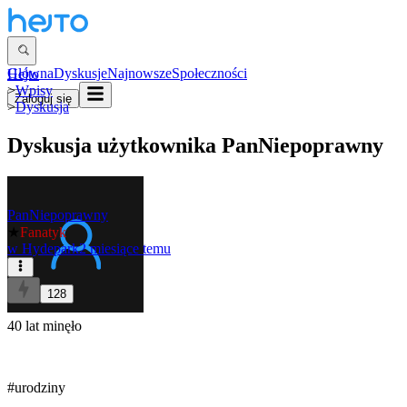
Główna
Dyskusje
Najnowsze
Społeczności
Hejto
>
Wpisy
Zaloguj się
>
Dyskusja
Dyskusja użytkownika
PanNiepoprawny
PanNiepoprawny
★
Fanatyk
w
Hydepark
2 miesiące temu
128
40 lat minęło
#urodziny