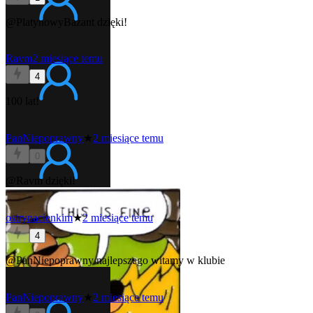
@PlatynowyBazant
dzięki!
Ravm
2 miesiące temu
4
100 lat!
PanNiepoprawny
★
2 miesiące temu
0
@Ravm
dzięki!
ostrynacienkim
★
2 miesiące temu
4
@PanNiepoprawny
najlepszego witamy w klubie
PanNiepoprawny
★
2 miesiące temu