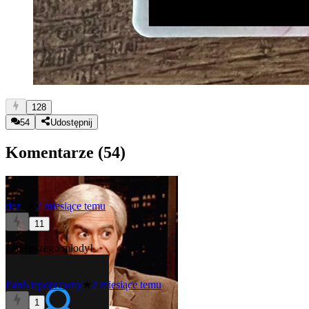
128
54
Udostępnij
Komentarze (
54
)
dez_
★
2 miesiące temu
11
Najlepszego młody!
PanNiepoprawny
★
2 miesiące temu
1