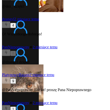
@dez_
dzięki!
dzangyl
2 miesiące temu
4
O! Wszystkiego dobrego!
PanNiepoprawny
★
2 miesiące temu
0
@dzangyl
dzięki!
PlatynowyBazant
2 miesiące temu
9
@PanNiepoprawny
100 lat! proszę Pana Niepoprawnego
PanNiepoprawny
★
2 miesiące temu
1