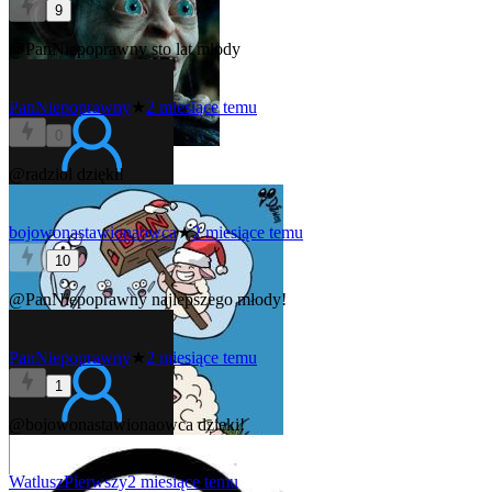
9
@PanNiepoprawny
sto lat młody
PanNiepoprawny
★
2 miesiące temu
0
@radziol
dzięki!
bojowonastawionaowca
★
2 miesiące temu
10
@PanNiepoprawny
najlepszego młody!
PanNiepoprawny
★
2 miesiące temu
1
@bojowonastawionaowca
dzięki!
WatluszPierwszy
2 miesiące temu