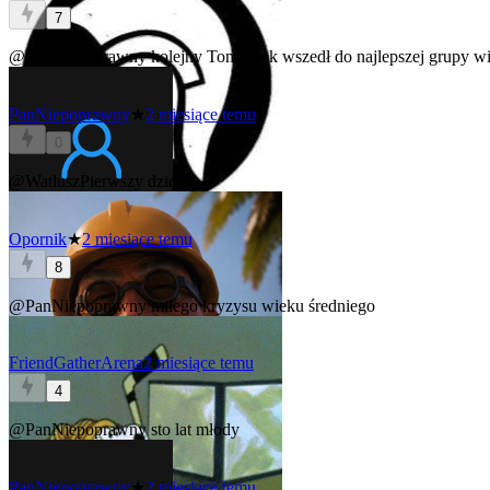
7
@PanNiepoprawny
kolejny Tomeczek wszedł do najlepszej grupy wiek
PanNiepoprawny
★
2 miesiące temu
0
@WatluszPierwszy
dzięki!
Opornik
★
2 miesiące temu
8
@PanNiepoprawny
miłego kryzysu wieku średniego
FriendGatherArena
2 miesiące temu
4
@PanNiepoprawny
sto lat młody
PanNiepoprawny
★
2 miesiące temu