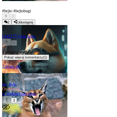
#hejto
#hejtobugi
0
2
Udostępnij
LM317T
3 lata temu
0
Zainstaluj se apke
Pokaż więcej komentarzy
(
1
)
Zaloguj się
aby komentować
tak_bylo
Osobistość
w
Wykop
3 lata temu
3