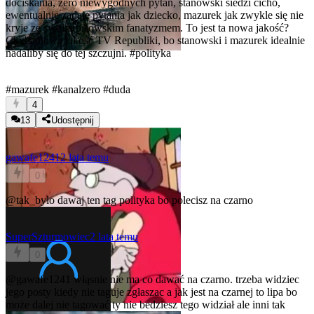
dociskania, zero niewygodnych pytań, stanowski siedzi cicho,
ewentualnie zadaje pytania jak dziecko, mazurek jak zwykle się nie
kryje ze swoim pisowskim fanatyzmem. To jest ta nowa jakość?
Chyba nowa jakość TV Republiki, bo stanowski i mazurek idealnie
nadaliby się do tej szczujni.
#polityka
#mazurek
#kanalzero
#duda
4
13
Udostępnij
gawafe1241
2 lata temu
0
@tak_bylo
dawaj ten tag polityka bo polecisz na czarno
SuperSzturmowiec
2 lata temu
0
@gawafe1241
włąsnie nie ma co dawać na czarno. trzeba widziec
jego posty kiedy nie taguje zgłaszac a jak jest na czarnej to lipa bo
może dalej nie tagować ty nie bedziesz tego widział ale inni tak