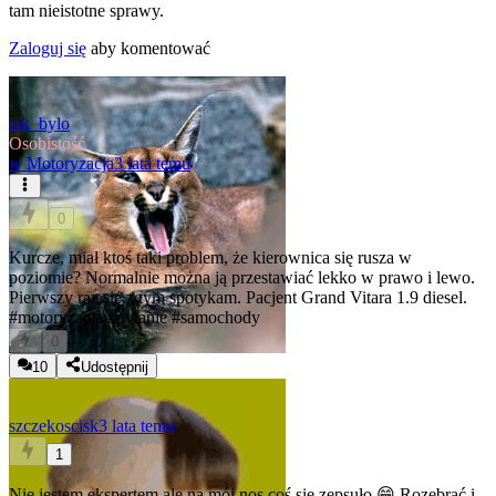
tam nieistotne sprawy.
Zaloguj się
aby komentować
tak_bylo
Osobistość
w
Motoryzacja
3 lata temu
0
Kurcze, miał ktoś taki problem, że kierownica się rusza w
poziomie? Normalnie można ją przestawiać lekko w prawo i lewo.
Pierwszy raz się z tym spotykam. Pacjent Grand Vitara 1.9 diesel.
#motoryzacja
#pytanie
#samochody
0
10
Udostępnij
szczekoscisk
3 lata temu
1
Nie jestem ekspertem ale na mój nos coś się zepsuło 😁 Rozebrać i