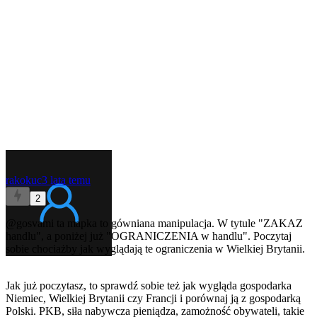
rakokuc
3 lata temu
2
@gosvami
ta mapka to gówniana manipulacja. W tytule "ZAKAZ
handlu", a poniżej już "OGRANICZENIA w handlu". Poczytaj
sobie chociażby jak wyglądają te ograniczenia w Wielkiej Brytanii.
Jak już poczytasz, to sprawdź sobie też jak wygląda gospodarka
Niemiec, Wielkiej Brytanii czy Francji i porównaj ją z gospodarką
Polski. PKB, siła nabywcza pieniądza, zamożność obywateli, takie