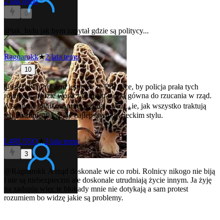
2 lata temu
0
@tak_bylo
jak bym zapytał gdzie są politycy...
Ragnarokk
★
2 lata temu
10
@tak_bylo
Problem jest taki, że PiS chce, by policja prała tych
rolników, będzie wówczas miało taczki gówna do rzucania w rząd.
A samych rolników przecież mają w d⁎⁎ie, jak wszystko traktują
ich instrumentalnie, w najlepszym sowieckim stylu.
L4RU55O
★
2 lata temu
3
@Ragnarokk
A rząd doskonale wie co robi. Rolnicy nikogo nie biją
i nie są niebezpieczni ale doskonale utrudniają życie innym. Ja żyję
na zadupiu więc te blokady mnie nie dotykają a sam protest
rozumiem bo widzę jakie są problemy.