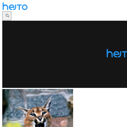
Główna
Dyskusje
Najnowsze
Społeczności
Zaloguj się