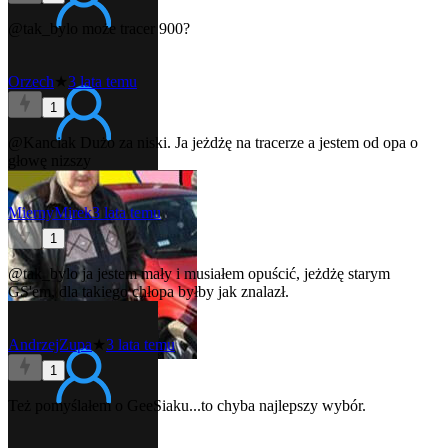
@tak_bylo
może tracer 900?
Orzech
★
3 lata temu
1
@Kanciak
Dużo za niski. Ja jeżdżę na tracerze a jestem od opa o
głowę nizszy
MiernyMirek
3 lata temu
1
@tak_bylo
ja jestem mały i musiałem opuścić, jeżdżę starym
GS'em, dla takiego chłopa byłby jak znalazł.
AndrzejZupa
★
3 lata temu
1
Też pomyślałem o GeeSiaku...to chyba najlepszy wybór.