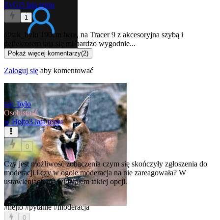
ZyGi
3 lata temu
1
@tak_bylo
190cm here, na Tracer 9 z akcesoryjna szybą i
deflektorem lata się mi bardzo wygodnie...
Pokaż więcej komentarzy
(
2
)
Zaloguj się
aby komentować
tak_bylo
Osobistość
w
Hejto
3 lata temu
0
Czy jest możliwość zobaczenia czym się skończyły zgłoszenia do
moderacji i czy w ogole moderacja na nie zareagowała? W
ustawieniach nie widziałem takiej opcji.
#hejto
#pytanie
#moderacja
0