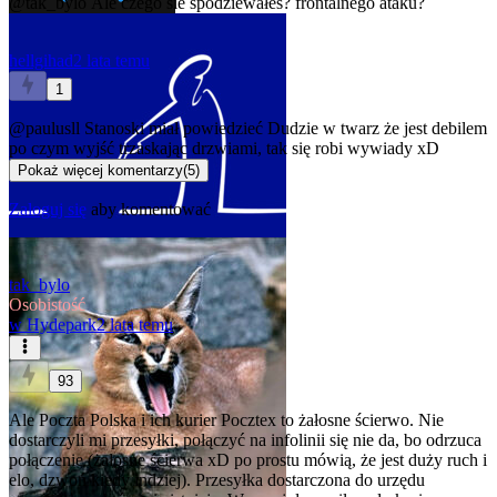
@tak_bylo
Ale czego sie spodziewałeś? frontalnego ataku?
hellgihad
2 lata temu
1
@paulusll
Stanoski miał powiedzieć Dudzie w twarz że jest debilem
po czym wyjść trzaskając drzwiami, tak się robi wywiady xD
Pokaż więcej komentarzy
(
5
)
Zaloguj się
aby komentować
tak_bylo
Osobistość
w
Hydepark
2 lata temu
93
Ale Poczta Polska i ich kurier Pocztex to żałosne ścierwo. Nie
dostarczyli mi przesyłki, połączyć na infolinii się nie da, bo odrzuca
połączenie (żałosne ścierwa xD po prostu mówią, że jest duży ruch i
elo, dzwoń kiedy indziej). Przesyłka dostarczona do urzędu