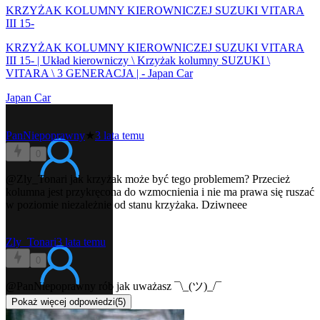
KRZYŻAK KOLUMNY KIEROWNICZEJ SUZUKI VITARA
III 15-
KRZYŻAK KOLUMNY KIEROWNICZEJ SUZUKI VITARA
III 15- | Układ kierowniczy \ Krzyżak kolumny SUZUKI \
VITARA \ 3 GENERACJA | - Japan Car
Japan Car
PanNiepoprawny
★
3 lata temu
0
@Zly_Tonari
jak krzyżak może być tego problemem? Przecież
kolumna jest przykręcona do wzmocnienia i nie ma prawa się ruszać
w poziomie niezależnie od stanu krzyżaka. Dziwneee
Zly_Tonari
3 lata temu
0
@PanNiepoprawny
rób jak uważasz ¯\_(ツ)_/¯
Pokaż więcej odpowiedzi
(
5
)