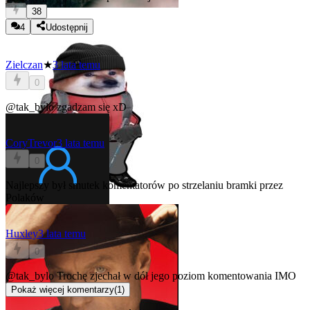
38
4
Udostępnij
Zielczan
★
3 lata temu
0
@tak_bylo
zgadzam się xD
CoryTrevor
3 lata temu
0
Najlepszy był smutek komentatorów po strzelaniu bramki przez
Polaków
Huxley
3 lata temu
0
@tak_bylo
Trochę zjechał w dół jego poziom komentowania IMO
Pokaż więcej komentarzy
(
1
)