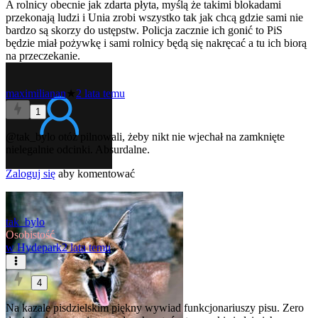
A rolnicy obecnie jak zdarta płyta, myślą że takimi blokadami
przekonają ludzi i Unia zrobi wszystko tak jak chcą gdzie sami nie
bardzo są skorzy do ustępstw. Policja zacznie ich gonić to PiS
będzie miał pożywkę i sami rolnicy będą się nakręcać a tu ich biorą
na przeczekanie.
maximilianan
★
2 lata temu
1
@tak_bylo
otóż pilnowali, żeby nikt nie wjechał na zamknięte
nielegalnie odcinki. Absurdalne.
Zaloguj się
aby komentować
tak_bylo
Osobistość
w
Hydepark
2 lata temu
4
Na kazale pisdzielskim piękny wywiad funkcjonariuszy pisu. Zero