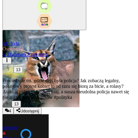
tak_bylo
Osobistość
w
Hydepark
2 lata temu
13
Powiedzcie mi, gdzie dziś była policja? Jak zobaczą legalny,
pokojowy protest kobiet to od razu się biorą za bicie, a rolasy?
Atakują ludzi, paraliżują kraj, a nasza nieudolna policja nawet się
nie ruszy.
#strajkrolników
#polityka
13
4
Udostępnij
pol-scot