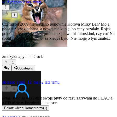
w
Hydepark
2 lata temu
1
Czemu od 2009 nie wydano ponownie Korova Milky Bar? Moja
płyta już jest zjechana, a nowej nie kupię, bo ceny oszalały. Rojek
pokłócił się z resztą i jest problem z prawami autorskimi, czy co? Na
spotify też nie ma, mimo, że kiedyś było. Nie mogę o tym znaleźć
informacji.
#muzyka
#pytanie
#rock
1
2
Udostępnij
sierzant_armii_12_malp
2 lata temu
0
@tak_bylo
Ja wszystkie swoje płyty od razu zgrywam do FLAC’a,
a CD idzie w bezpieczne miejsce.
Pokaż więcej komentarzy
(
1
)