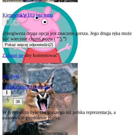
KierownikW10
3 lata temu
0
@nogiweza
druga opcja jest znacznie gorsza. Jego druga ręka może
być wiecznie czymś zajęta ( ͡° ͜ʖ ͡°)
Pokaż więcej odpowiedzi
(
2
)
Zaloguj się
aby komentować
tak_bylo
Osobistość
w
Piłka nożna
3 lata temu
38
W tym meczu było coś gorszego niż polska reprezentacja, a
mianowicie pierdolenie Borka.
#mecz
#pilkanozna
#reprezentacja