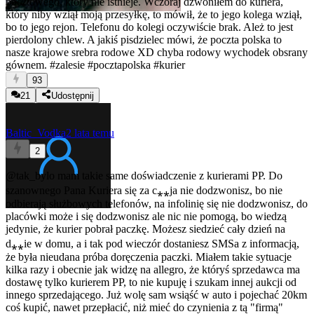
pocztowego, który nie istnieje. Wczoraj dzwoniłem do kuriera,
który niby wziął moją przesyłkę, to mówił, że to jego kolega wziął,
bo to jego rejon. Telefonu do kolegi oczywiście brak. Ależ to jest
pierdolony chlew. A jakiś pisdzielec mówi, że poczta polska to
nasze krajowe srebra rodowe XD chyba rodowy wychodek obsrany
gównem.
#zalesie
#pocztapolska
#kurier
93
21
Udostępnij
Baltic_Vodka
2 lata temu
2
@tak_bylo
mam takie same doświadczenie z kurierami PP. Do
szanownego Pana Kuriera się za c⁎⁎ja nie dodzwonisz, bo nie
odbierają służbowych telefonów, na infolinię się nie dodzwonisz, do
placówki może i się dodzwonisz ale nic nie pomogą, bo wiedzą
jedynie, że kurier pobrał paczkę. Możesz siedzieć cały dzień na
d⁎⁎ie w domu, a i tak pod wieczór dostaniesz SMSa z informacją,
że była nieudana próba doręczenia paczki. Miałem takie sytuacje
kilka razy i obecnie jak widzę na allegro, że któryś sprzedawca ma
dostawę tylko kurierem PP, to nie kupuję i szukam innej aukcji od
innego sprzedającego. Już wolę sam wsiąść w auto i pojechać 20km
coś kupić, nawet przepłacić, niż mieć do czynienia z tą "firmą"