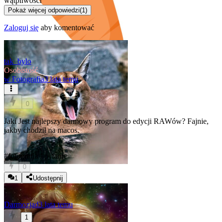
wątpliwości
Pokaż więcej odpowiedzi
(
1
)
Zaloguj się
aby komentować
tak_bylo
Osobistość
w
Fotografia
3 lata temu
0
Jaki Jest najlepszy darmowy program do edycji RAWów? Fajnie,
jakby chodził na macos.
#fotografia
#pytanie
0
1
Udostępnij
Darmozjad
3 lata temu
1