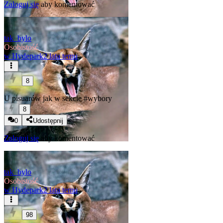
Zaloguj się
aby komentować
tak_bylo
Osobistość
w
Hydepark
2 lata temu
8
U pisuarów jak w sekcie
#wybory
8
0
Udostępnij
Zaloguj się
aby komentować
tak_bylo
Osobistość
w
Hydepark
2 lata temu
98