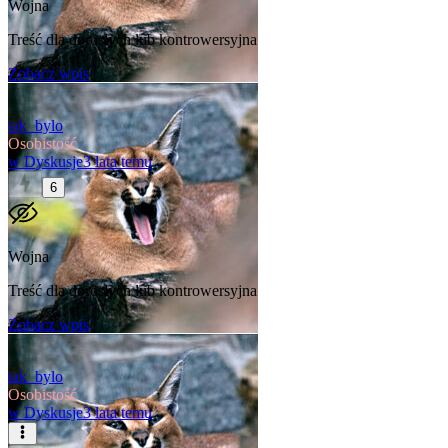
Wojna
Treść dla dorosłych lub kontrowersyjna
Zobacz wpis
tak_bylo
Osobistość
w
Dyskusje
3 lata temu
6
Wojna
Treść dla dorosłych lub kontrowersyjna
Zobacz wpis
tak_bylo
Osobistość
w
Dyskusje
3 lata temu