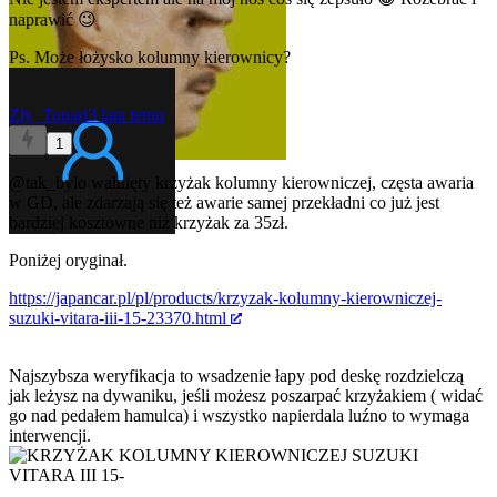
naprawić 😉
Ps. Może łożysko kolumny kierownicy?
Zly_Tonari
3 lata temu
1
@tak_bylo
walnięty krzyżak kolumny kierowniczej, częsta awaria
w GD, ale zdarzają się też awarie samej przekładni co już jest
bardziej kosztowne niż krzyżak za 35zł.
Poniżej oryginał.
https://japancar.pl/pl/products/krzyzak-kolumny-kierowniczej-
suzuki-vitara-iii-15-23370.html
Najszybsza weryfikacja to wsadzenie łapy pod deskę rozdzielczą
jak leżysz na dywaniku, jeśli możesz poszarpać krzyżakiem ( widać
go nad pedałem hamulca) i wszystko napierdala luźno to wymaga
interwencji.