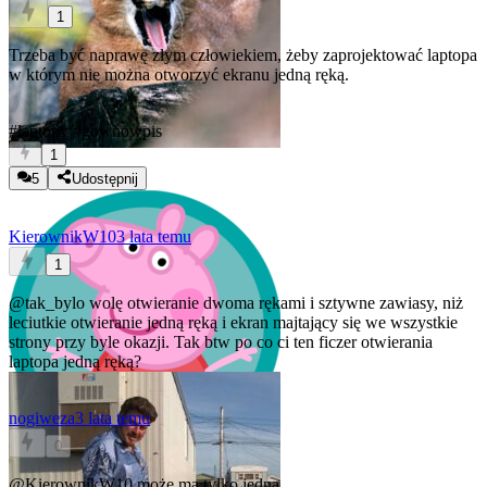
1
Trzeba być naprawę złym człowiekiem, żeby zaprojektować laptopa
w którym nie można otworzyć ekranu jedną ręką.
#laptopy
#gownowpis
1
5
Udostępnij
KierownikW10
3 lata temu
1
@tak_bylo
wolę otwieranie dwoma rękami i sztywne zawiasy, niż
leciutkie otwieranie jedną ręką i ekran majtający się we wszystkie
strony przy byle okazji. Tak btw po co ci ten ficzer otwierania
laptopa jedną ręką?
nogiweza
3 lata temu
0
@KierownikW10
może ma tylko jedną