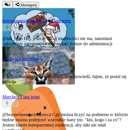
4
Udostępnij
bojowonastawionaowca
★
3 lata temu
0
@tak_bylo
Hej, jeszcze takiej możliwości nie ma, natomiast
zgłosiliśmy zapotrzebowanie na taki feature do administracji
tak_bylo
3 lata temu
0
@bojowonastawionaowca
dzięki za odpowiedź, fajnie, że portal się
rozwija
Marchew
3 lata temu
0
@bojowonastawionaowca
Czy można liczyć na podmenu w którym
będzie można podejrzeć wszystkie bany tzn. "kto, kogo i za co"?
Jestem fanem transparentnej moderacji, aby nikt nie miał