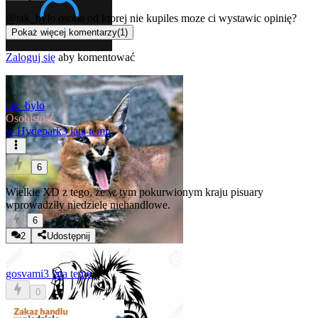
@tak_bylo
osoba od ktorej nie kupiles moze ci wystawic opinię?
Pokaż więcej komentarzy
(
1
)
Zaloguj się
aby komentować
tak_bylo
Osobistość
w
Hydepark
3 lata temu
6
Wielkie XD z tego, że w tym pokurwionym kraju pisuary
wprowadziły niedzielę niehandlowe.
6
2
Udostępnij
gosvami
3 lata temu
0