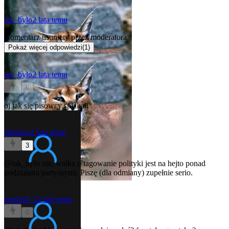
tak_bylo
2 lata temu
Komentarz usunięty przez moderatora
Pokaż więcej odpowiedzi
(
1
)
tak_bylo
2 lata temu
0
oj jak się pisowcy spłakali
rakokuc
2 lata temu
3
@tak_bylo
nie, walka o tagowanie polityki jest na hejto ponad
podziałami partyjnymi. Piszę (dla odmiany) zupełnie serio.
paulusll_2
2 lata temu
0