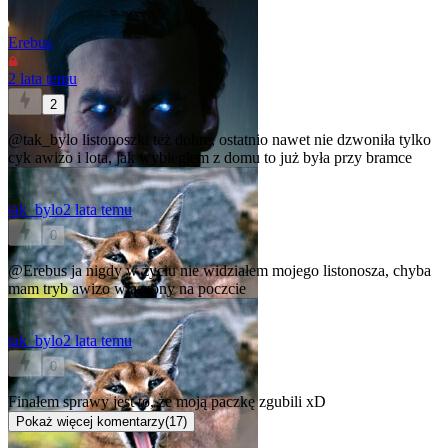
Erebus
2 lata temu
2
@tak_bylo
listonoszki też dobre, ostatnio nawet nie dzwoniła tylko
cyk awizo i lota, jak wybiegłem z domu to już była przy bramce
tak_bylo
2 lata temu
0
@Erebus
ja nigdy w życiu nie widziałem mojego listonosza, chyba
mam tryb awizo włączony na poczcie
tak_bylo
2 lata temu
0
Finałem sprawy jest to, że moją paczkę zgubili xD
Pokaż więcej komentarzy
(
17
)