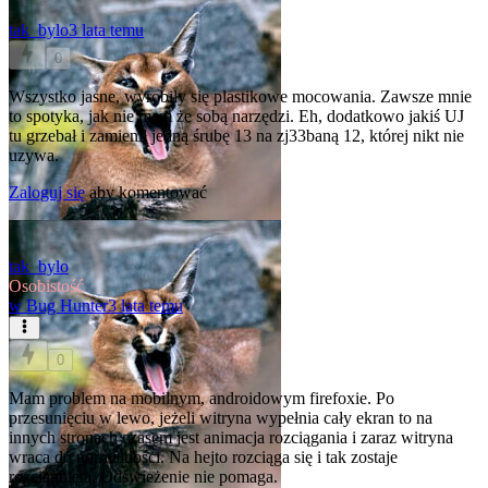
tak_bylo
3 lata temu
0
Wszystko jasne, wyrobiły się plastikowe mocowania. Zawsze mnie
to spotyka, jak nie mam że sobą narzędzi. Eh, dodatkowo jakiś UJ
tu grzebał i zamienił jedną śrubę 13 na zj33baną 12, której nikt nie
uzywa.
Zaloguj się
aby komentować
tak_bylo
Osobistość
w
Bug Hunter
3 lata temu
0
Mam problem na mobilnym, androidowym firefoxie. Po
przesunięciu w lewo, jeżeli witryna wypełnia cały ekran to na
innych stronach czasem jest animacja rozciągania i zaraz witryna
wraca do normalności. Na hejto rozciąga się i tak zostaje
rozciągnięta. Odświeżenie nie pomaga.