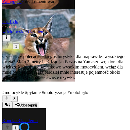
Zaloguj się
aby komentować
tak_bylo
Osobistość
w
Motocykle
3 lata temu
3
Cześć, czy polecacie jakiegoś turystyka dla -naprawdę- wysokiego
faceta? Mam 2 metry i jeżdżąc jakiś czas na Yamasze wr, która dla
większości osób jest wyjątkowo wysokim motocyklem, wciąż dla
mnie była za mała. Najbardziej mnie interesuje pojemność około
800 cm^3, raczej jakieś świeże używki.
#motocykle
#pytanie
#motoryzacja
#motohejto
3
7
Udostępnij
Kanciak
3 lata temu
1