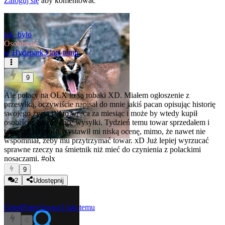
Zaloguj się
aby komentować
tak_bylo
Osobistość
w
Hydepark
3 lata temu
9
Ale polacy na OLX to są robaki XD. Miałem ogłoszenie z
przesyłką, oczywiście napisał do mnie jakiś pacan opisując historię
swojego życia jak to wraca za miesiąc i może by wtedy kupił
osobiście, bo nie chce wysyłki. Tydzień temu towar sprzedałem i
teraz ten karaluch wystawił mi niską ocenę, mimo, że nawet nie
wspomniał, żeby mu przytrzymać towar. xD Już lepiej wyrzucać
sprawne rzeczy na śmietnik niż mieć do czynienia z polackimi
nosaczami.
#olx
9
2
Udostępnij
GrindFaterAnona
3 lata temu
0