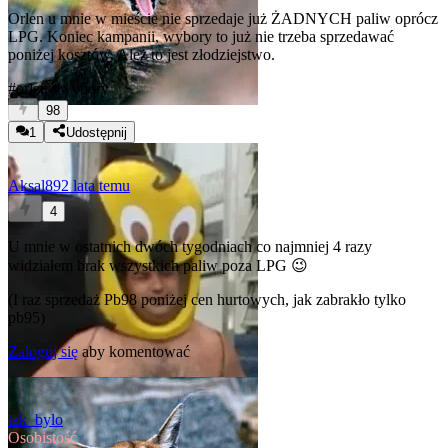
Orlen u mnie w mieście nie sprzedaje już ŻADNYCH paliw oprócz
LPG. Koniec kampanii, wybory to już nie trzeba sprzedawać
poniżej kosztów. Ależ to jest złodziejstwo.
#orlen
#wybory
98
1
Udostępnij
Aksal89
2 lata temu
4
U mnie w ostatnich dwóch tygodniach co najmniej 4 razy
widziałem brak wszystkich paliw poza LPG 😉
(I raz sprzedaż Pb98 poniżej cen hurtowych, jak zabrakło tylko
pb95)
Zaloguj się
aby komentować
tak_bylo
Osobistość